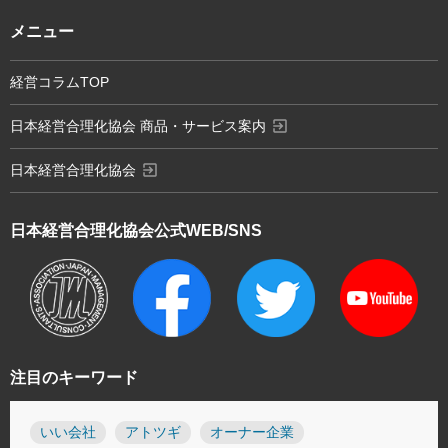
メニュー
経営コラムTOP
exit_to_app
日本経営合理化協会 商品・サービス案内
exit_to_app
日本経営合理化協会
日本経営合理化協会
公式WEB/SNS
注目のキーワード
いい会社
アトツギ
オーナー企業