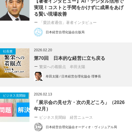
【著者インタビュー】AI・デジタル活用で
実現！コストと手間をかけずに成果をあげ
る賢い現場改善
「愛読者通信」著者インタビュー
日本経営合理化協会出版局
2026.02.20
社長業
第70回 日本的な経営に立ち戻る
繁栄への着眼点 牟田太陽
牟田太陽 / 日本経営合理化協会 理事長
2026.02.13
ビジネス見聞録
「展示会の見せ方・次の見どころ」（2026
年2月）
ビジネス見聞録 経営ニュース
日本経営合理化協会オーディオ・ヴィジュアル局