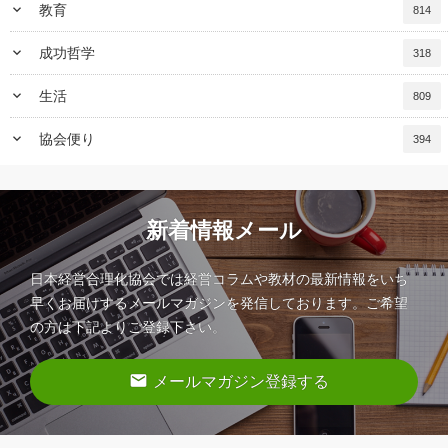
keyboard_arrow_down
教育
814
keyboard_arrow_down
成功哲学
318
keyboard_arrow_down
生活
809
keyboard_arrow_down
協会便り
394
新着情報メール
日本経営合理化協会では経営コラムや教材の最新情報をいち
早くお届けするメールマガジンを発信しております。ご希望
の方は下記よりご登録下さい。
email
メールマガジン登録する