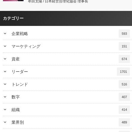
牟田太陽 / 日本経営合理化協会 理事長
カテゴリー
keyboard_arrow_down
企業戦略
593
keyboard_arrow_down
マーケティング
151
keyboard_arrow_down
資産
674
keyboard_arrow_down
リーダー
1701
keyboard_arrow_down
トレンド
516
keyboard_arrow_down
数字
407
keyboard_arrow_down
組織
414
keyboard_arrow_down
業界別
489