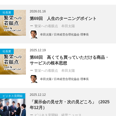
2026.01.16
社長業
第69回 人生のターニングポイント
繁栄への着眼点 牟田太陽
牟田太陽 / 日本経営合理化協会 理事長
2025.12.19
社長業
第68回 高くても買っていただける商品・
サービスの根本思想
繁栄への着眼点 牟田太陽
牟田太陽 / 日本経営合理化協会 理事長
2025.12.12
ビジネス見聞録
「展示会の見せ方・次の見どころ」（2025
年12月）
ビジネス見聞録 経営ニュース