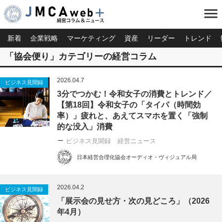
menu
新着
企業戦略
マーケティング
資産
リーダー
トレンド
「協会便り」カテゴリーの経営コラム
2026.04.7
ビジネス見聞録
3分でつかむ！令和女子の消費とトレンド／
【第18回】令和女子の「タイパ（時間効
率）」疲れと、あえてスマホを置く「強制
的な没入」消費
ビジネス見聞録 経営ニュース
日本経営合理化協会オーディオ・ヴィジュアル局
2026.04.2
ビジネス見聞録
「展示会の見せ方・次の見どころ」（2026
年4月）