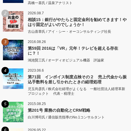
高橋一喜氏 / 温泉アナリスト
2
2026.08.7
相談15：銀行がやたらと固定金利を勧めてきます！や
はり固定がよいのでしょうか！
古山喜章氏 / アイ・シー・オーコンサルティング社長
3
2016.08.26
第59回 2016は「VR」元年！テレビを超える存在
に？！
鴻池賢三氏 / オーディオビジュアル機器 評論家
4
2023.06.6
第71回 インボイス制度点検その２ 売上代金から振
込手数料を差し引かれたときの経理処理
児玉尚彦氏 / 株式会社経理がよくなる 一般社団法人経理革新
プロジェクト 代表・税理士
5
2015.08.25
第201号 業務の自動化とCRM戦略
白川博司氏 / 通信販売指導のNo.1コンサルタント
6
2026.05.22