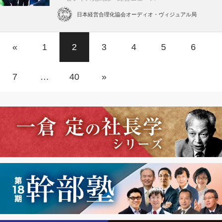
日本経営合理化協会オーディオ・ヴィジュアル局
«
1
2
3
4
5
6
7
…
40
»