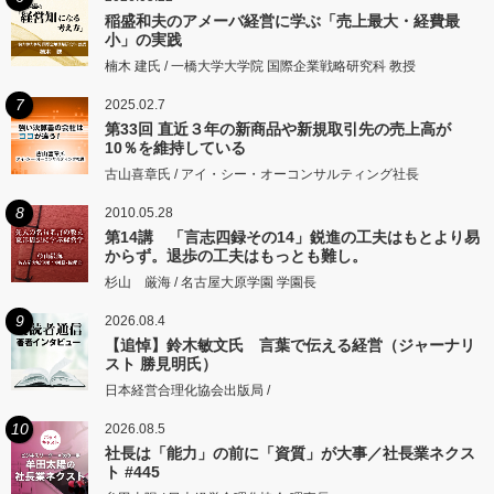
稲盛和夫のアメーバ経営に学ぶ「売上最大・経費最
小」の実践
楠木 建氏 / 一橋大学大学院 国際企業戦略研究科 教授
7
2025.02.7
第33回 直近３年の新商品や新規取引先の売上高が
10％を維持している
古山喜章氏 / アイ・シー・オーコンサルティング社長
8
2010.05.28
第14講 「言志四録その14」鋭進の工夫はもとより易
からず。退歩の工夫はもっとも難し。
杉山 厳海 / 名古屋大原学園 学園長
9
2026.08.4
【追悼】鈴木敏文氏 言葉で伝える経営（ジャーナリ
スト 勝見明氏）
日本経営合理化協会出版局 /
10
2026.08.5
社長は「能力」の前に「資質」が大事／社長業ネクス
ト #445