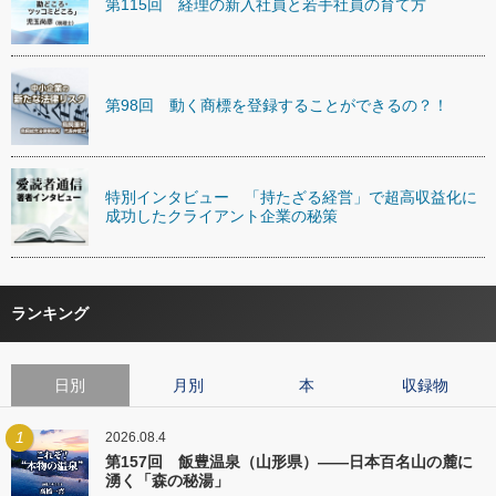
第115回 経理の新入社員と若手社員の育て方
第98回 動く商標を登録することができるの？！
特別インタビュー 「持たざる経営」で超高収益化に
成功したクライアント企業の秘策
ランキング
日別
月別
本
収録物
1
2026.08.4
第157回 飯豊温泉（山形県）――日本百名山の麓に
湧く「森の秘湯」