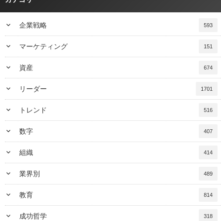
keyboard_arrow_down
企業戦略
593
keyboard_arrow_down
マーケティング
151
keyboard_arrow_down
資産
674
keyboard_arrow_down
リーダー
1701
keyboard_arrow_down
トレンド
516
keyboard_arrow_down
数字
407
keyboard_arrow_down
組織
414
keyboard_arrow_down
業界別
489
keyboard_arrow_down
教育
814
keyboard_arrow_down
成功哲学
318