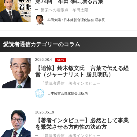
第74回 牟田 學に贈る言葉
繁栄への着眼点 牟田太陽
牟田太陽 / 日本経営合理化協会 理事長
愛読者通信カテゴリーのコラム
2026.08.4
NEW
【追悼】鈴木敏文氏 言葉で伝える経
営（ジャーナリスト 勝見明氏）
「愛読者通信」著者インタビュー
日本経営合理化協会出版局
2026.05.19
【著者インタビュー】必然として事業
を繁栄させる方向性の決め方
「愛読者通信」著者インタビュー