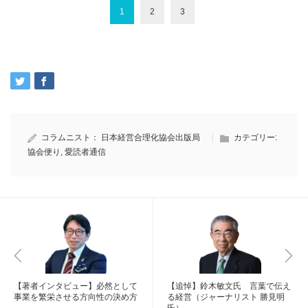
1
2
3
コラムニスト：
日本経営合理化協会出版局
カテゴリー:
協会便り
,
愛読者通信
【著者インタビュー】必然として
【追悼】鈴木敏文氏 言葉で伝え
事業を繁栄させる方向性の決め方
る経営（ジャーナリスト 勝見明