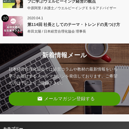
ブに学ぶウェルビーイング経営の観点
中原阿里 / 弁護士／ウエルビーイングＥＳＧアドバイザー
10
2020.04.1
第114回 社長としてのテーマ・トレンドの見つけ方
牟田太陽 / 日本経営合理化協会 理事長
新着情報メール
日本経営合理化協会では経営コラムや教材の最新情報をいち
早くお届けするメールマガジンを発信しております。ご希望
の方は下記よりご登録下さい。
email
メールマガジン登録する
カテゴリー