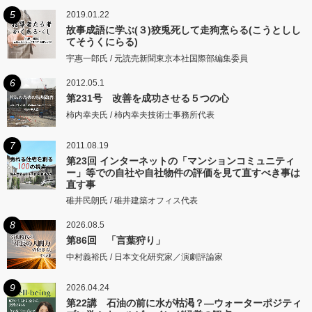
5
2019.01.22
故事成語に学ぶ(３)狡兎死して走狗烹らる(こうとしし
てそうくにらる)
宇惠一郎氏 / 元読売新聞東京本社国際部編集委員
6
2012.05.1
第231号 改善を成功させる５つの心
柿内幸夫氏 / 柿内幸夫技術士事務所代表
7
2011.08.19
第23回 インターネットの「マンションコミュニティ
ー」等での自社や自社物件の評価を見て直すべき事は
直す事
碓井民朗氏 / 碓井建築オフィス代表
8
2026.08.5
第86回 「言葉狩り」
中村義裕氏 / 日本文化研究家／演劇評論家
9
2026.04.24
第22講 石油の前に水が枯渇？―ウォーターポジティ