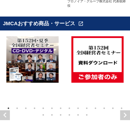
プロノイア・グループ株式会社 代表取締
役
JMCAおすすめ商品・サービス
open_in_new