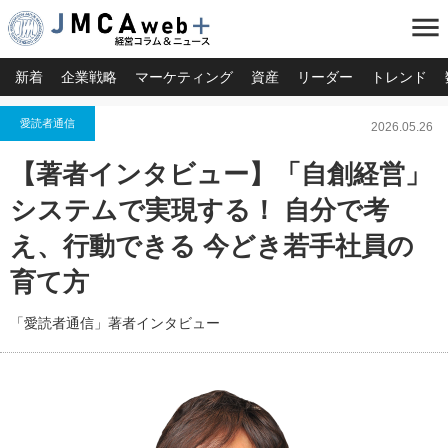
menu
新着
企業戦略
マーケティング
資産
リーダー
トレンド
愛読者通信
2026.05.26
【著者インタビュー】「自創経営」
システムで実現する！ 自分で考
え、行動できる 今どき若手社員の
育て方
「愛読者通信」著者インタビュー