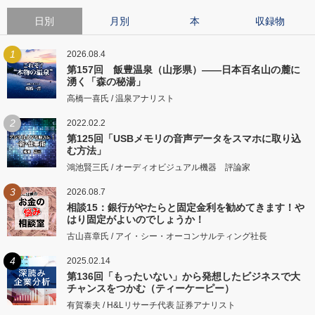
日別
月別
本
収録物
1
2026.08.4
第157回 飯豊温泉（山形県）――日本百名山の麓に
湧く「森の秘湯」
高橋一喜氏 / 温泉アナリスト
2
2022.02.2
第125回「USBメモリの音声データをスマホに取り込
む方法」
鴻池賢三氏 / オーディオビジュアル機器 評論家
3
2026.08.7
相談15：銀行がやたらと固定金利を勧めてきます！や
はり固定がよいのでしょうか！
古山喜章氏 / アイ・シー・オーコンサルティング社長
4
2025.02.14
第136回「もったいない」から発想したビジネスで大
チャンスをつかむ（ティーケーピー）
有賀泰夫 / H&Lリサーチ代表 証券アナリスト