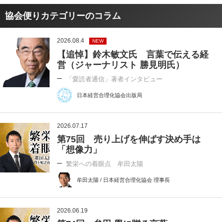
協会便りカテゴリーのコラム
2026.08.4
NEW
【追悼】鈴木敏文氏 言葉で伝える経
営（ジャーナリスト 勝見明氏）
「愛読者通信」著者インタビュー
日本経営合理化協会出版局
2026.07.17
第75回 売り上げを伸ばす決め手は
「想像力」
繁栄への着眼点 牟田太陽
牟田太陽 / 日本経営合理化協会 理事長
2026.06.19