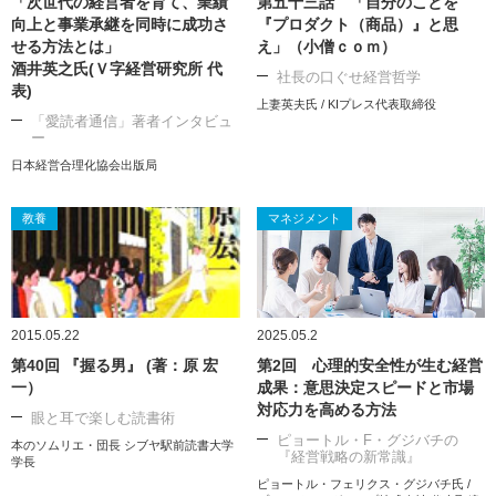
「次世代の経営者を育て、業績
第五十三話 「自分のことを
向上と事業承継を同時に成功さ
『プロダクト（商品）』と思
せる方法とは」
え」（小僧ｃｏｍ）
酒井英之氏(Ｖ字経営研究所 代
社長の口ぐせ経営哲学
表)
上妻英夫氏 / KIプレス代表取締役
「愛読者通信」著者インタビュ
ー
日本経営合理化協会出版局
教養
マネジメント
2015.05.22
2025.05.2
第40回 『握る男』 (著：原 宏
第2回 心理的安全性が生む経営
一）
成果：意思決定スピードと市場
対応力を高める方法
眼と耳で楽しむ読書術
ピョートル・F・グジバチの
本のソムリエ・団長 シブヤ駅前読書大学
『経営戦略の新常識』
学長
ピョートル・フェリクス・グジバチ氏 /