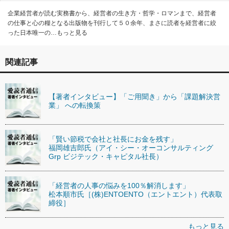
企業経営者が読む実務書から、経営者の生き方・哲学・ロマンまで、経営者
の仕事と心の糧となる出版物を刊行して５０余年、まさに読者を経営者に絞
った日本唯一の…もっと見る
関連記事
【著者インタビュー】「ご用聞き」から「課題解決営
業」 への転換策
「賢い節税で会社と社長にお金を残す」
福岡雄吉郎氏（アイ・シー・オーコンサルティング
Grp ビジテック・キャピタル社長）
「経営者の人事の悩みを100％解消します」
松本順市氏［(株)ENTOENTO（エントエント）代表取
締役］
もっと見る