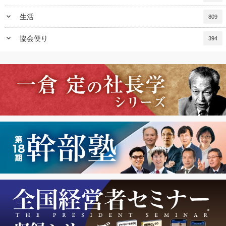
keyboard_arrow_down
生活
809
keyboard_arrow_down
協会便り
394