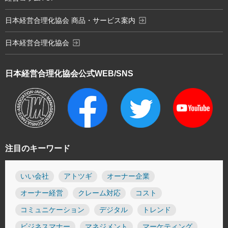
exit_to_app
日本経営合理化協会 商品・サービス案内
exit_to_app
日本経営合理化協会
日本経営合理化協会
公式WEB/SNS
注目のキーワード
いい会社
アトツギ
オーナー企業
オーナー経営
クレーム対応
コスト
コミュニケーション
デジタル
トレンド
ビジネスマナー
マネジメント
マーケティング