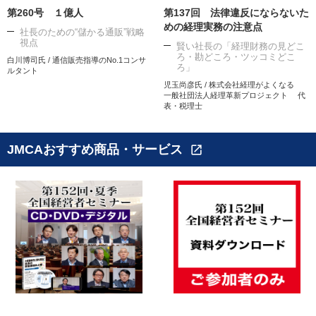
第260号 １億人
第137回 法律違反にならないた
めの経理実務の注意点
社長のための“儲かる通販”戦略
視点
賢い社長の「経理財務の見どこ
ろ・勘どころ・ツッコミどこ
白川博司氏 / 通信販売指導のNo.1コンサ
ろ」
ルタント
児玉尚彦氏 / 株式会社経理がよくなる
一般社団法人経理革新プロジェクト 代
表・税理士
JMCAおすすめ商品・サービス
open_in_new