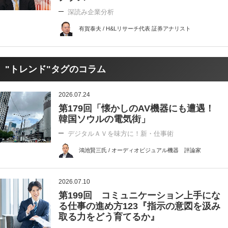
深読み企業分析
有賀泰夫 / H&Lリサーチ代表 証券アナリスト
"トレンド"タグのコラム
2026.07.24
第179回「懐かしのAV機器にも遭遇！
韓国ソウルの電気街」
デジタルＡＶを味方に！新・仕事術
鴻池賢三氏 / オーディオビジュアル機器 評論家
2026.07.10
第199回 コミュニケーション上手にな
る仕事の進め方123『指示の意図を汲み
取る力をどう育てるか』