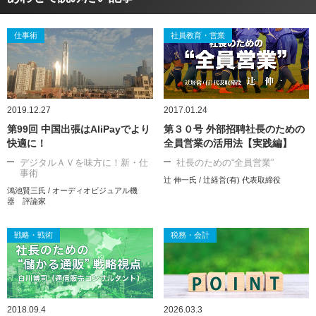
仕事術
社員教育・営業
2019.12.27
2017.01.24
第99回 中国出張はAliPayでより
第３０号 外部招聘社長のための
快適に！
全員営業の活用法【実践編】
デジタルＡＶを味方に！新・仕
社長のための“全員営業”
事術
辻 伸一氏 / 辻経営(有) 代表取締役
鴻池賢三氏 / オーディオビジュアル機
器 評論家
戦略・戦術
税務・会計
2018.09.4
2026.03.3