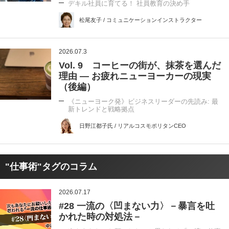
デキル社員に育てる！ 社員教育の決め手
松尾友子 / コミュニケーションインストラクター
2026.07.3
Vol. 9 コーヒーの街が、抹茶を選んだ
理由 ― お疲れニューヨーカーの現実
（後編）
《ニューヨーク発》ビジネスリーダーの先読み: 最
新トレンドと戦略拠点
日野江都子氏 / リアルコスモポリタンCEO
"仕事術"タグのコラム
2026.07.17
#28 一流の〈凹まない力〉－暴言を吐
かれた時の対処法－