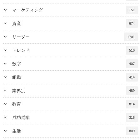
keyboard_arrow_down
マーケティング
151
keyboard_arrow_down
資産
674
keyboard_arrow_down
リーダー
1701
keyboard_arrow_down
トレンド
516
keyboard_arrow_down
数字
407
keyboard_arrow_down
組織
414
keyboard_arrow_down
業界別
489
keyboard_arrow_down
教育
814
keyboard_arrow_down
成功哲学
318
keyboard_arrow_down
生活
809