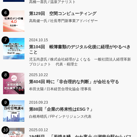
高橋一喜氏 / 温泉アナリスト
6
第129回 空間コンピューティング
高島健一氏 / 社長専門新事業アドバイザー
7
2024.10.15
第104回 帳簿書類のデジタル化後に経理がやるべき
こと
児玉尚彦氏 / 株式会社経理がよくなる 一般社団法人経理革新
プロジェクト 代表・税理士
8
2025.10.22
第404回 時に「非合理的な判断」が会社を守る
牟田太陽 / 日本経営合理化協会 理事長
9
2016.09.23
第88回「企業の将来性はESG？」
白根寿晴氏 / FPインテリジェンス代表
10
2025.03.12
194軒目 「炭焼き鰻 かわ富士 @湘南台駅からバス