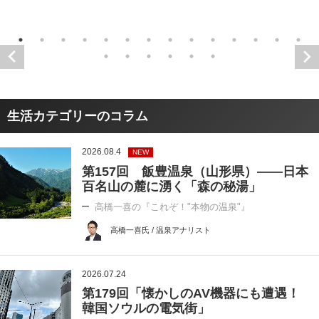
生活カテゴリーのコラム
2026.08.4
NEW
第157回 飯豊温泉（山形県）――日本
百名山の麓に湧く「森の秘湯」
高橋一喜の『これぞ！"本物の温泉"』
高橋一喜氏 / 温泉アナリスト
2026.07.24
第179回「懐かしのAV機器にも遭遇！
韓国ソウルの電気街」