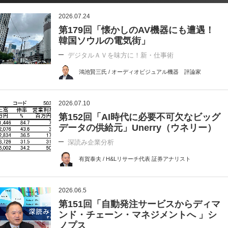
2026.07.24
第179回「懐かしのAV機器にも遭遇！
韓国ソウルの電気街」
デジタルＡＶを味方に！新・仕事術
鴻池賢三氏 / オーディオビジュアル機器 評論家
2026.07.10
第152回「AI時代に必要不可欠なビッグ
データの供給元」Unerry（ウネリー）
深読み企業分析
有賀泰夫 / H&Lリサーチ代表 証券アナリスト
2026.06.5
第151回「自動発注サービスからディマ
ンド・チェーン・マネジメントへ 」シ
ノプス