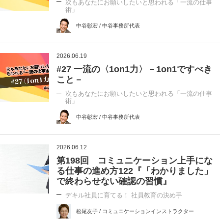
次もあなたにお願いしたいと思われる「一流の仕事
術」
中谷彰宏 / 中谷事務所代表
2026.06.19
#27 一流の〈1on1力〉－1on1ですべき
こと－
次もあなたにお願いしたいと思われる「一流の仕事
術」
中谷彰宏 / 中谷事務所代表
2026.06.12
第198回 コミュニケーション上手にな
る仕事の進め方122『「わかりました」
で終わらせない確認の習慣』
デキル社員に育てる！ 社員教育の決め手
松尾友子 / コミュニケーションインストラクター