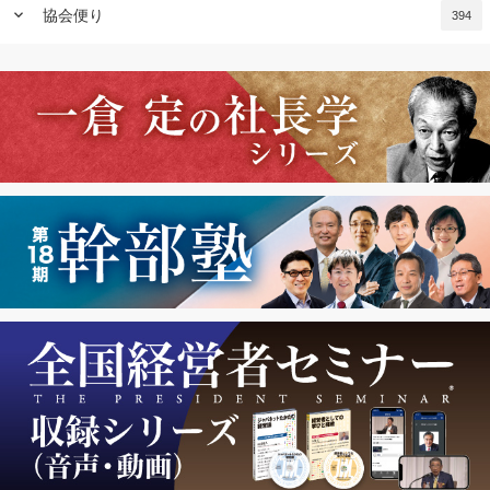
keyboard_arrow_down
協会便り
394