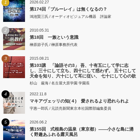
1
2026.02.27
第174回「ブルーレイ」は無くなるの？
鴻池賢三氏 / オーディオビジュアル機器 評論家
2
2010.05.31
第18回 一族という意識
榊原節子氏 / 榊原事務所代表
3
2015.08.21
第103講 「論語その3」 吾、十有五にして学に志
し、三十にして立ち、四十にして惑わず。 五十にして
天命を知り、六十にして耳に従い、 七十にして心の欲
するところに従いて矩をこえず。
杉山 厳海 / 名古屋大原学園 学園長
4
2022.11.8
マキアヴェッリの知(４) 愛されるより恐れられよ
宇惠一郎氏 / 元読売新聞東京本社国際部編集委員
5
2026.06.2
第155回 式根島の温泉（東京都）――小さな島に湧
く野趣あふれる露天風呂