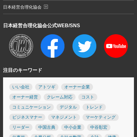
exit_to_app
日本経営合理化協会
日本経営合理化協会
公式WEB/SNS
注目のキーワード
いい会社
アトツギ
オーナー企業
オーナー経営
クレーム対応
コスト
コミュニケーション
デジタル
トレンド
ビジネスマナー
マネジメント
マーケティング
リーダー
中国古典
中小企業
中谷彰宏