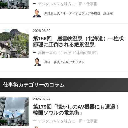
デジタルＡＶを味方に！新・仕事術
鴻池賢三氏 / オーディオビジュアル機器 評論家
2026.06.30
第156回 層雲峡温泉（北海道）―柱状
節理に圧倒される絶景温泉
高橋一喜の『これぞ！"本物の温泉"』
高橋一喜氏 / 温泉アナリスト
仕事術カテゴリーのコラム
2026.07.24
第179回「懐かしのAV機器にも遭遇！
韓国ソウルの電気街」
デジタルＡＶを味方に！新・仕事術