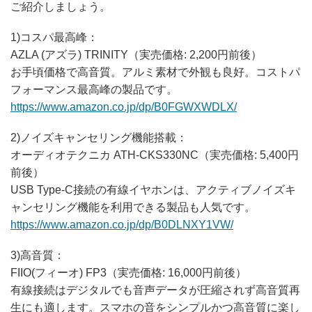
ご紹介しましょう。
1)コスパ最高峰：
AZLA (アズラ) TRINITY（実売価格: 2,200円前後）
お手頃価格で高音質。アルミ素材で外観も良好。コストパ
フォーマンス最高峰の製品です。
https://www.amazon.co.jp/dp/B0FGWXWDLX/
2)ノイズキャンセリング機能搭載：
オーディオテクニカ ATH-CKS330NC（実売価格: 5,400円
前後）
USB Type-C接続の有線イヤホンは、アクティブノイズキ
ャンセリング機能を利用できる製品も人気です。
https://www.amazon.co.jp/dp/B0DLNXY1VW/
3)高音質：
FIIO(フィーオ) FP3（実売価格: 16,000円前後）
有線接続はデジタルでも音声データが圧縮されず高音質再
生にも適します。スマホの音をシンプルかつ高音質に楽し