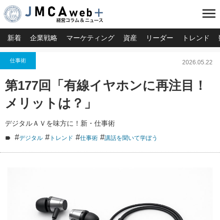
menu
新着
企業戦略
マーケティング
資産
リーダー
トレンド
仕事術
2026.05.22
第177回「有線イヤホンに再注目！
メリットは？」
デジタルＡＶを味方に！新・仕事術
#
#
#
#
デジタル
トレンド
仕事術
講話を聞いて学ぼう