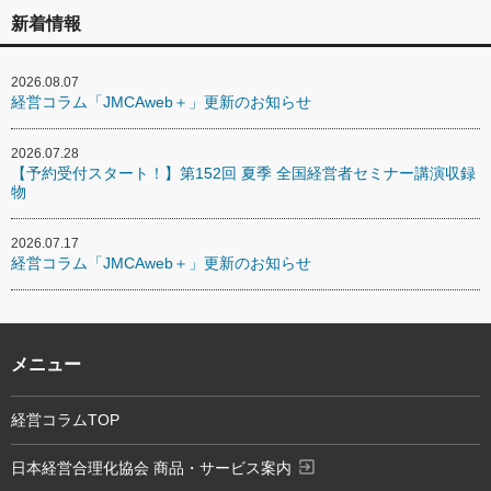
新着情報
2026.08.07
経営コラム「JMCAweb＋」更新のお知らせ
2026.07.28
【予約受付スタート！】第152回 夏季 全国経営者セミナー講演収録
物
2026.07.17
経営コラム「JMCAweb＋」更新のお知らせ
メニュー
経営コラムTOP
exit_to_app
日本経営合理化協会 商品・サービス案内