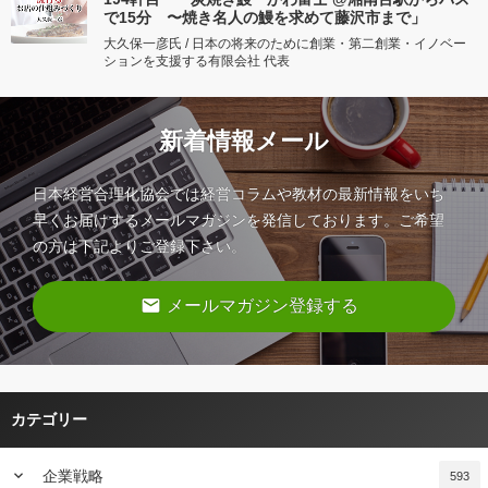
で15分 〜焼き名人の鰻を求めて藤沢市まで」
大久保一彦氏 / 日本の将来のために創業・第二創業・イノベー
ションを支援する有限会社 代表
新着情報メール
日本経営合理化協会では経営コラムや教材の最新情報をいち
早くお届けするメールマガジンを発信しております。ご希望
の方は下記よりご登録下さい。
email
メールマガジン登録する
カテゴリー
keyboard_arrow_down
企業戦略
593