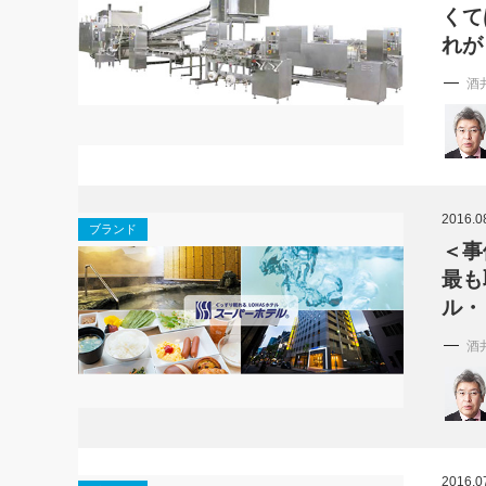
くて
れが
酒
2016.0
ブランド
＜事
最も
ル・
酒
2016.0