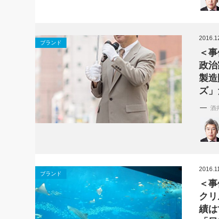
社長の右
酒井英之
2016.1
ブランド
＜事
政治
製造
ズ」
酒
2016.1
ブランド
＜事
クリ
績は