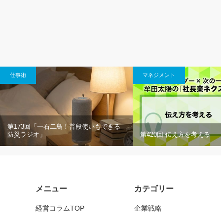
仕事術
マネジメント
第173回「一石二鳥！普段使いもできる
防災ラジオ」
第420回 伝え方を考える
メニュー
カテゴリー
経営コラムTOP
企業戦略