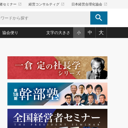
launch
launch
launch
者セミナー
経営コンサルティグ
日本経営合理化協会
search
大
中
協会便り
文字の大きさ
小
5)
況は会社守成の好機(38)
ころ心平の ──社長のための「か・ら・だマネジメント」
「愛読者通信」著者インタビュー(44)
34)
思われる 気配りの達人(127)
人間力の磨き方」(86)
ビジネス見聞録 経営ニュース(100)
タルＡＶを味方に！新・仕事術(180)
0)
り(210)
(92)
え 東洋思想に学ぶ経営学(132)
作間信司の経営無形庵(けいえいむぎょうあん)(166)
ー脳の鍛え方(32)
もっとみる
026.08.4
)
識(57)
指導者たち」(32)
経営セミナー情報局(1)
【追悼】鈴木敏文氏 言葉で伝
ンを楽しむ基礎レッスン(12)
える経営（ジャーナリスト 勝
ーイング経営入
教育の決め手(203)
略”(30)
繁栄への着眼点 牟田太陽(76)
見明氏）
！社長が読むべき今月の4冊(88)
て」(38)
講話を聞いて学ぼう 実学・耳学・磨く「ミミガク」のすすめ
で楽しむ読書術(162)
(7)
ランク上の手紙・メール術(100)
「氣」(30)
ミどこ
00)
スポーツ・ビジネスに学ぶ心理学(98)