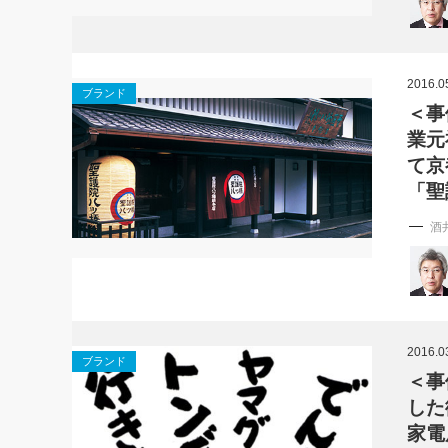
2016.0
ブランド
＜事
業元
て京
「聖
酒
2016.0
ブランド
＜事
した
家電