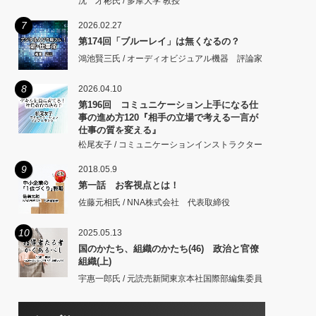
沈 才彬氏 / 多摩大学 教授
7
2026.02.27
第174回「ブルーレイ」は無くなるの？
鴻池賢三氏 / オーディオビジュアル機器 評論家
8
2026.04.10
第196回 コミュニケーション上手になる仕
事の進め方120『相手の立場で考える一言が
仕事の質を変える』
松尾友子 / コミュニケーションインストラクター
9
2018.05.9
第一話 お客視点とは！
佐藤元相氏 / NNA株式会社 代表取締役
10
2025.05.13
国のかたち、組織のかたち(46) 政治と官僚
組織(上)
宇惠一郎氏 / 元読売新聞東京本社国際部編集委員