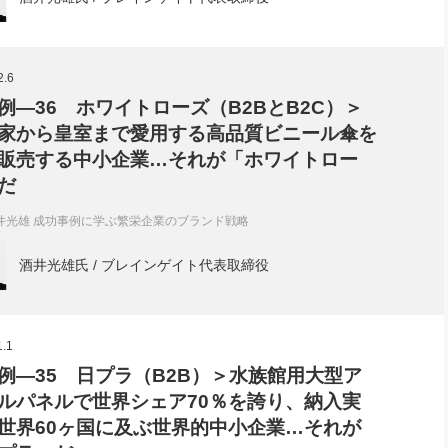
社長のための“全員営業”(30
腕をつくる 人と組織を動かす(200)
銀行交渉はこうしなさい！(12)
高橋一
行動科学マネジメント(5)
の社長のビジョン実現道場(10)
2.6
例―36 ホワイトローズ（B2BとB2C）＞
家から皇室まで愛用する高品質ビニール傘を
販売する中小企業…それが「ホワイトロー
だ
井光雄 成功事例に学ぶ繁栄企業のブランド戦略
酒井光雄氏 / ブレインゲイト代表取締役
1.1
例―35 日プラ（B2B）＞水族館用大型ア
ルパネルで世界シェア70％を誇り、納入実
世界60ヶ国に及ぶ世界的中小企業…それが