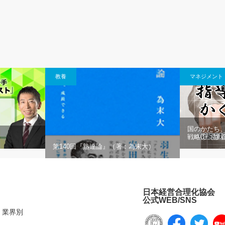
教養
マネジメント
国のかたち、
戦略①（膠
第140回『熟達論』（著：為末大）
日本経営合理化協会
公式WEB/SNS
業界別