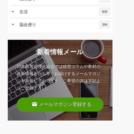
keyboard_arrow_down
生活
809
keyboard_arrow_down
協会便り
394
新着情報メール
日本経営合理化協会では経営コラムや教材の
最新情報をいち早くお届けするメールマガジ
ンを発信しております。ご希望の方は下記よ
りご登録下さい。
email
メールマガジン登録する