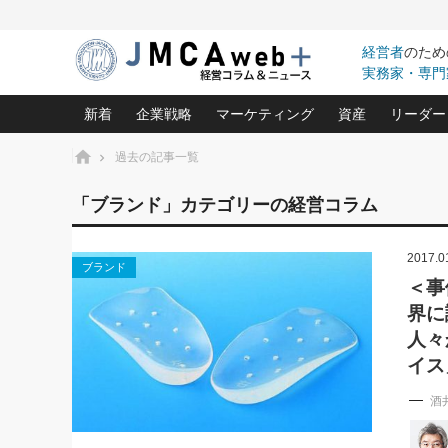
経営者
のため
実務家・専門
新着
企業戦略
マーケティング
資産
リーダー
ホーム
過去の記事一覧
中小企業の「１位づくり」戦略(96)
ネット戦略成功の秘訣 圧倒的に儲か
あなたの会社と資
オンリ
「ブランド」カテゴリーの経営コラム
利益を最大化する「業務改善」横田尚哉氏(5)
ビジネスを一瞬で制する！一流グロ
どうなる金融業界
ビジネ
る“社長の戦略印象リスクマネジメント
(446)
2017.0
強い会社を築く ビジネス・クリニック(240)
中国経済の最新動
ブランド
ロングセラーの玉手箱(9)
ピョー
2026.08.5
＜事
日本レーザー「人を大切にしながら利益を上げ
事業承継の前に
第109話 伝統的産品を21世
界に
(3)
大復活＆快進撃！ユニバーサルスタ
きたいコト(12)
指導者た
に生かし切る！
は(5)
人々
武器としてのM&A入門(3)
会社と社長のため
朝礼・
2026.08.5
イス
最高の自分を表現する 成功イメージ戦
社長のための“儲かる通販”戦略視点(151)
深読み企業分析(1
楠木建の
朝礼・会議での「社長の３分間
スピーチ」ネタ帳（2026年8月5
酒井光雄 成功事例に学ぶ繁栄企業の
酒
日号）
継続経営 百話百行(85)
次もあ
野田久美子 香港ビジネス成功法(10)
社長の口