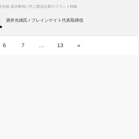
井光雄 成功事例に学ぶ繁栄企業のブランド戦略
酒井光雄氏 / ブレインゲイト代表取締役
6
7
…
13
»