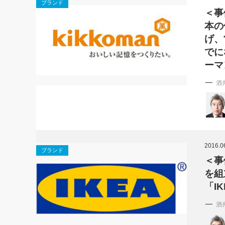
ブランド
＜事
本の
げ、
でに
ーマ
酒
2016.0
ブランド
＜事
を組
「I
酒