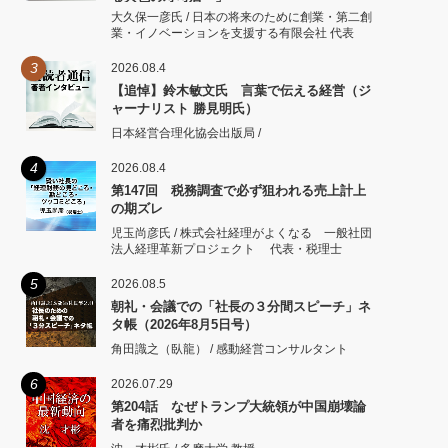
大久保一彦氏 / 日本の将来のために創業・第二創
業・イノベーションを支援する有限会社 代表
3
2026.08.4
【追悼】鈴木敏文氏 言葉で伝える経営（ジ
ャーナリスト 勝見明氏）
日本経営合理化協会出版局 /
4
2026.08.4
第147回 税務調査で必ず狙われる売上計上
の期ズレ
児玉尚彦氏 / 株式会社経理がよくなる 一般社団
法人経理革新プロジェクト 代表・税理士
5
2026.08.5
朝礼・会議での「社長の３分間スピーチ」ネ
タ帳（2026年8月5日号）
角田識之（臥龍） / 感動経営コンサルタント
6
2026.07.29
第204話 なぜトランプ大統領が中国崩壊論
者を痛烈批判か