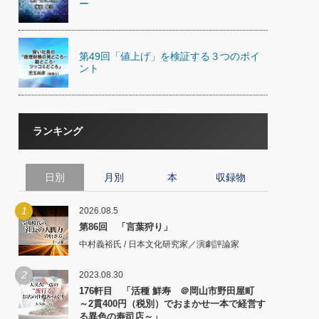
ー
第49回「値上げ」を検証する３つのポイ
ント
ランキング
日別
月別
本
収録物
1
2026.08.5
第86回 「言葉狩り」
中村義裕氏 / 日本文化研究家／演劇評論家
2
2023.08.30
176軒目 「活種 鮮寿 ＠岡山市野田屋町
～2貫400円（税別）でおまかせ一本で経営す
る異色の寿司店～」