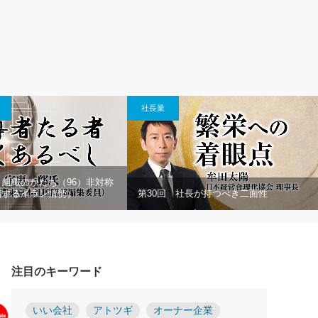
社長業
組織のかたち（96）非対称
着するイラン情勢）
第30回 社長が持つべき二面性
注目のキーワード
いい会社
アトツギ
オーナー企業