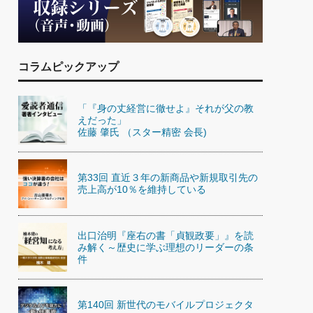
)
喜の『これぞ！"本物の温泉"』(157)
コラムピックアップ
「『身の丈経営に徹せよ』それが父の教
えだった」
佐藤 肇氏 （スター精密 会長)
第33回 直近３年の新商品や新規取引先の
売上高が10％を維持している
出口治明『座右の書「貞観政要」』を読
み解く～歴史に学ぶ理想のリーダーの条
件
第140回 新世代のモバイルプロジェクタ