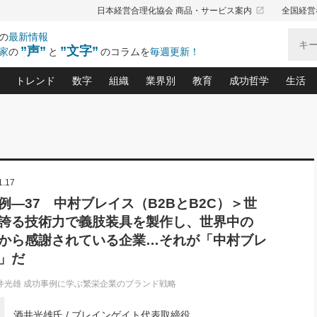
launch
日本経営合理化協会 商品・サービス案内
全国経営
の
最新情報
”声”
”文字”
家
の
と
のコラムを
毎週更新！
トレンド
数字
組織
業界別
教育
成功哲学
生活
る仕組みづくり講座(12)
産を守る一手(171)
ーワンで勝ち残る企業風土づくり(54)
《ニューヨーク発》ビジネスリーダーの先読み: 最新トレンド
オーナー社長の「お金の悩み相談室」(14)
「賃金の誤解」(135)
なぜ、トヨタ式で会社が伸びるのか？(
“出来る”管理職の条件(62)
中国哲学に学ぶ 不
おの
と戦略拠点(9)
(50)
ーバル経営者は知ってい
(39)
スリーダー×次の一手「牟田太陽の社長業ネクスト」
おカネが残る決算書にするために、やっておきたいこと(
中小企業の新たな法律リスク(178)
売れる住宅を創る 100の視点(100)
あなただからお願いしたいと
令和時代の「社長の
”(9)
「社長の繁盛トレンド通信」(90)
デジ
1.17
向(204)
会社を守り抜くための緊急対策(100)
職場の生産性を下げるハラスメントの予防策(1
大久保一彦の“流行る”お店の仕組みづく
クレーム対応 実践マニュアル
先人の名句名言の教
トル・F・グジバチの『経営戦略の新常識』(12)
北村森の「今月のヒット商品」(109)
リーダ
2026.08.5
2026.08.5
2
例―37 中村ブレイス（B2BとB2C）＞世
る経営」の極意
、決めておきたい、知っておきたい、やってお
強い決算書の会社はココが違う！(36)
賃金決定の定石(68)
柿内幸夫─社長のための現場改善(174
クレーム対応の新知識と新常
渡部昇一の「日本の
紀
第86回 「言葉狩り」
社長は「能力」の前に「資質」
誇る技術力で義肢装具を製作し、世界中の
ジオジャパンの成功要因と
る者かくあるべし(635)
次の売れ筋をつかむ術(102)
ワイ
が大事／社長業ネクスト #445
損益分岐点を下げる、Ｐ／Ｌ不況時代の新戦略(12)
顧客・社員・社会から支持される「ウェルビ
デキル社員に育てる！ 社員
経営に活かす“十八史
から感謝されている企業…それが「中村ブレ
の資産管理講座(95)
会議での「社長の３分間スピーチ」ネタ帳(159)
社長のメシの種 4.0(206)
門」(23)
必読
新・会計経営と実学(37)
東川鷹年の「中小企業の人育
」だ
略(77)
52)
「経営知になる考え方」(57)
眼と耳
決算書の“見える化”術(12)
業績アップにつながる！ワン
ブランド戦略(39)
井光雄 成功事例に学ぶ繁栄企業のブランド戦略
なたにお願いしたいと思われる「一流の仕事術」(28)
社長の
賢い社長の「経理財務の見どころ・勘どころ・ツッコ
欧米資産家に学ぶ二世教育(1
ぐせ経営哲学(100)
ろ」(149)
米国
酒井光雄氏 / ブレインゲイト代表取締役