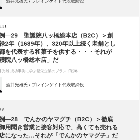
酒井光雄氏 / ブレインゲイト代表取締役
5.31
例―29 聖護院八ッ橋総本店（B2C）＞創
禄2年（1689年）、320年以上続く老舗とし
都を代表する和菓子を供する・・・それが
護院八ッ橋総本店」だ
井光雄 成功事例に学ぶ繁栄企業のブランド戦略
酒井光雄氏 / ブレインゲイト代表取締役
3.8
例―28 でんかのヤマグチ（B2C）＞徹底
御用聞き営業と接客対応で、高くても売れる
店になった…それが「でんかのヤマグチ」だ