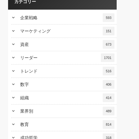
カテゴリー
keyboard_arrow_down
企業戦略
593
keyboard_arrow_down
マーケティング
151
keyboard_arrow_down
資産
673
keyboard_arrow_down
リーダー
1701
keyboard_arrow_down
トレンド
516
keyboard_arrow_down
数字
406
keyboard_arrow_down
組織
414
keyboard_arrow_down
業界別
489
keyboard_arrow_down
教育
814
keyboard_arrow_down
成功哲学
318