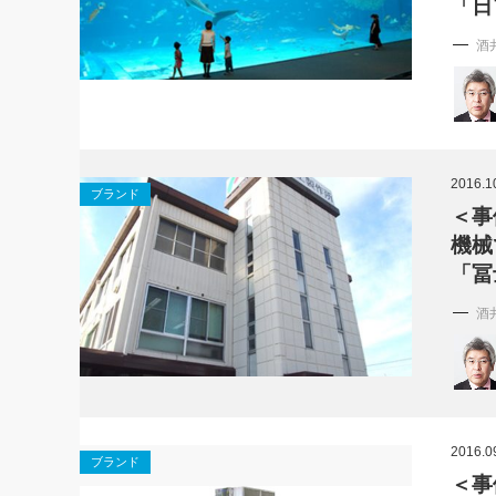
「日
酒
2016.1
ブランド
＜事
機械
「冨
酒
2016.0
ブランド
＜事