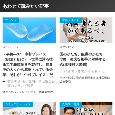
あわせて読みたい記事
ブランド
マネジメント
2017.01.17
2025.12.23
＜事例―37 中村ブレイス
国のかたち、組織のかたち
（B2BとB2C）＞世界に誇る技
(78) 強大な相手と対峙する
術力で義肢装具を製作し、世界
④(孟獲対大国蜀)
中の人々から感謝されている企
指導者たる者かくあるべし
業…それが「中村ブレイス」だ
宇惠一郎氏 / 元読売新聞東京本社国際部
酒井光雄 成功事例に学ぶ繁栄企
編集委員
業のブランド戦略
酒井光雄氏 / ブレインゲイト代表取締役
コミュニケーション
人間学・古典