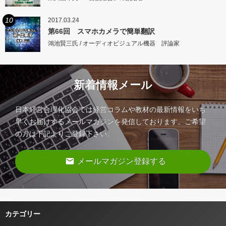
10
2017.03.24
第66回 スマホカメラで簡単翻訳
鴻池賢三氏 / オーディオビジュアル機器 評論家
新着情報メール
日本経営合理化協会では経営コラムや教材の最新情報をいち
早くお届けするメールマガジンを発信しております。ご希望
の方は下記よりご登録下さい。
email
メールマガジン登録する
カテゴリー