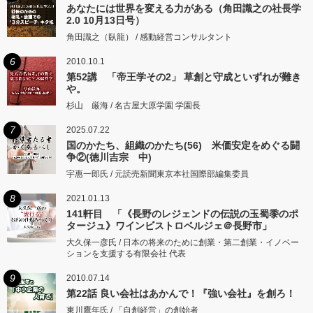
あなたには世界を変える力がある（角田識之の社長学
2.0 10月13日号）
角田識之（臥龍） / 感動経営コンサルタント
6
2010.10.1
第52講 「帝王学その2」 草創と守成といずれが難き
や。
杉山 厳海 / 名古屋大原学園 学園長
7
2025.07.22
国のかたち、組織のかたち(56) 米価安定をめぐる闘
争②(徳川吉宗 中)
宇惠一郎氏 / 元読売新聞東京本社国際部編集委員
8
2021.01.13
141軒目 「《長野のレジェンドの伝説の玉蜀黍のポ
タージュ》ワインビストロベルジェ＠長野市」
大久保一彦氏 / 日本の将来のために創業・第二創業・イノベー
ションを支援する有限会社 代表
9
2010.07.14
第22話 良い会社はあかんで！『強い会社』を創ろ！
東川鷹年氏 / 「自創経営」の創始者