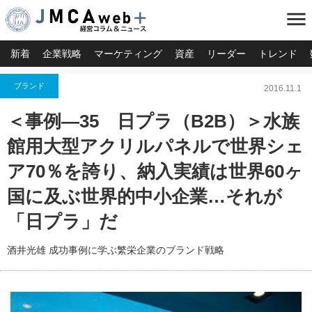
menu
新着
企業戦略
マーケティング
資産
リーダー
トレンド
ブランド
2016.11.1
＜事例―35 日プラ（B2B）＞水族
館用大型アクリルパネルで世界シェ
ア70％を誇り、納入実績は世界60ヶ
国に及ぶ世界的中小企業…それが
「日プラ」だ
酒井光雄 成功事例に学ぶ繁栄企業のブランド戦略