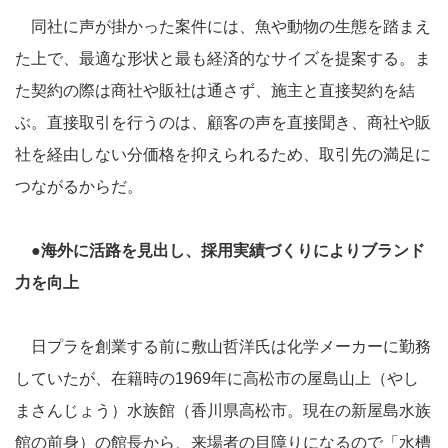
同社に声が掛かった案件には、魚や動物の生態を踏まえ
た上で、最適な形状と最も経済的なサイズを提案する。ま
た契約の際は商社や販社は通さず、施主と直接契約を結
ぶ。直接取引を行うのは、顧客の声を直接聞き、商社や販
社を経由しない分価格を抑えられるため、取引先の満足に
つながるからだ。
●海外に活路を見出し、採用実績づくりによりブランド
力を向上
日プラを創業する前に敷山哲洋氏は化学メーカーに勤務
していたが、在籍時の1969年に高松市の屋島山上（やし
まさんじょう）水族館（香川県高松市。現在の新屋島水族
館の前身）の館長から、来場者の目障りになるので「水槽