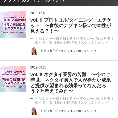
2019.12.6
vol. 9 プロトコル/ダイニング・エチケ
ット 〜食後のナプキン扱いで本性が
見える？！〜
ビジネスを一瞬で制する！一流グローバル経営者は
知っている“社長の戦略印象リスクマネジメント”
日野江都子氏 / リアルコスモポリタンCEO
2019.09.27
vol. 8 ネクタイ業界の苦難 〜今のご
時世、ネクタイ購入で人が得たい成果
と提供が望まれる効果ってなんだろ
う？と考えてみた〜
ビジネスを一瞬で制する！一流グローバル経営者は
知っている“社長の戦略印象リスクマネジメント”
日野江都子氏 / リアルコスモポリタンCEO