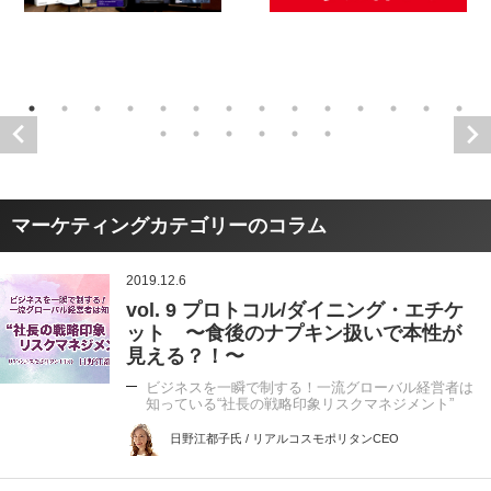
マーケティングカテゴリーのコラム
2019.12.6
vol. 9 プロトコル/ダイニング・エチケ
ット 〜食後のナプキン扱いで本性が
見える？！〜
ビジネスを一瞬で制する！一流グローバル経営者は
知っている“社長の戦略印象リスクマネジメント”
日野江都子氏 / リアルコスモポリタンCEO