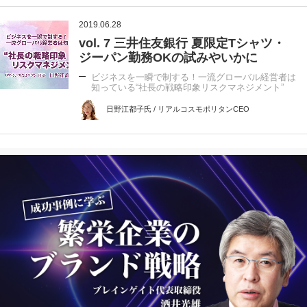
2019.06.28
vol. 7 三井住友銀行 夏限定Tシャツ・
ジーパン勤務OKの試みやいかに
ビジネスを一瞬で制する！一流グローバル経営者は
知っている“社長の戦略印象リスクマネジメント”
日野江都子氏 / リアルコスモポリタンCEO