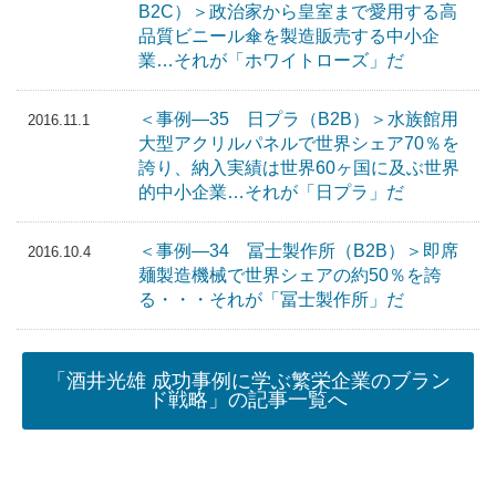
B2C）＞政治家から皇室まで愛用する高
品質ビニール傘を製造販売する中小企
業…それが「ホワイトローズ」だ
＜事例―35 日プラ（B2B）＞水族館用
2016.11.1
大型アクリルパネルで世界シェア70％を
誇り、納入実績は世界60ヶ国に及ぶ世界
的中小企業…それが「日プラ」だ
＜事例―34 冨士製作所（B2B）＞即席
2016.10.4
麺製造機械で世界シェアの約50％を誇
る・・・それが「冨士製作所」だ
「酒井光雄 成功事例に学ぶ繁栄企業のブラン
ド戦略」の記事一覧へ