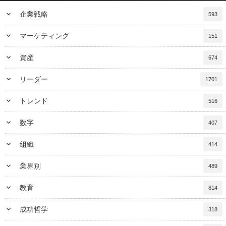
keyboard_arrow_down
企業戦略
593
keyboard_arrow_down
マーケティング
151
keyboard_arrow_down
資産
674
keyboard_arrow_down
リーダー
1701
keyboard_arrow_down
トレンド
516
keyboard_arrow_down
数字
407
keyboard_arrow_down
組織
414
keyboard_arrow_down
業界別
489
keyboard_arrow_down
教育
814
keyboard_arrow_down
成功哲学
318