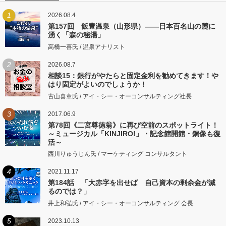
1
2026.08.4
第157回 飯豊温泉（山形県）――日本百名山の麓に
湧く「森の秘湯」
高橋一喜氏 / 温泉アナリスト
2
2026.08.7
相談15：銀行がやたらと固定金利を勧めてきます！や
はり固定がよいのでしょうか！
古山喜章氏 / アイ・シー・オーコンサルティング社長
3
2017.06.9
第78回《二宮尊徳翁》に再び空前のスポットライト！
～ミュージカル「KINJIRO!」・記念館開館・銅像も復
活～
西川りゅうじん氏 / マーケティング コンサルタント
4
2021.11.17
第184話 「大赤字を出せば 自己資本の剰余金が減
るのでは？」
井上和弘氏 / アイ・シー・オーコンサルティング 会長
5
2023.10.13