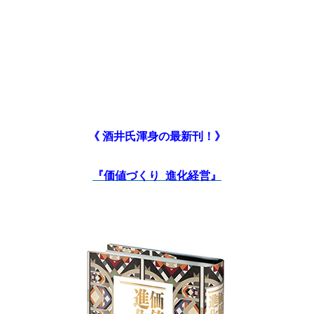
《 酒井氏渾身の最新刊！》
『
価値づくり 進化経営』