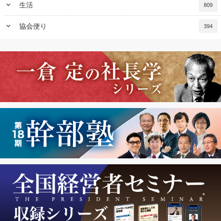
keyboard_arrow_down
生活
809
keyboard_arrow_down
協会便り
394