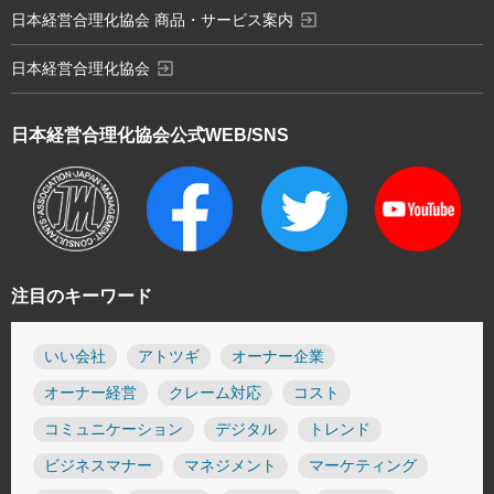
exit_to_app
日本経営合理化協会 商品・サービス案内
exit_to_app
日本経営合理化協会
日本経営合理化協会
公式WEB/SNS
注目のキーワード
いい会社
アトツギ
オーナー企業
オーナー経営
クレーム対応
コスト
コミュニケーション
デジタル
トレンド
ビジネスマナー
マネジメント
マーケティング