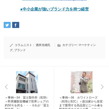
●中小企業が強いブランド力を持つ経営
コラムニスト：
酒井光雄氏
カテゴリー:
マーケティン
グ
,
ブランド
＜事例―34 冨士製作所（B2B）
＜事例―36 ホワイトローズ
＞即席麺製造機械で世界シェアの
（B2BとB2C）＞政治家から皇室
約50％を誇る・・・それが「冨士
まで愛用する高品質ビニール傘を