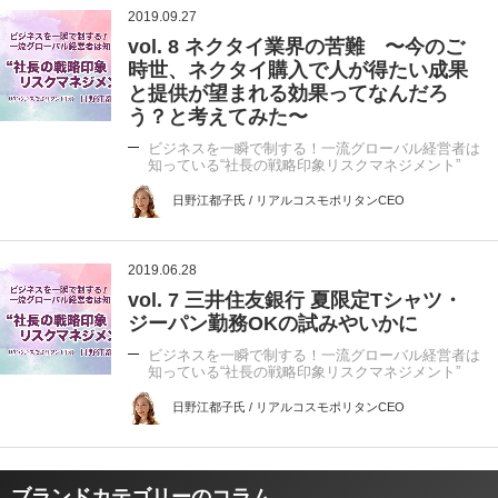
2019.09.27
vol. 8 ネクタイ業界の苦難 〜今のご
時世、ネクタイ購入で人が得たい成果
と提供が望まれる効果ってなんだろ
う？と考えてみた〜
ビジネスを一瞬で制する！一流グローバル経営者は
知っている“社長の戦略印象リスクマネジメント”
日野江都子氏 / リアルコスモポリタンCEO
2019.06.28
vol. 7 三井住友銀行 夏限定Tシャツ・
ジーパン勤務OKの試みやいかに
ビジネスを一瞬で制する！一流グローバル経営者は
知っている“社長の戦略印象リスクマネジメント”
日野江都子氏 / リアルコスモポリタンCEO
ブランドカテゴリーのコラム