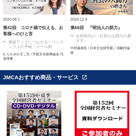
2020.08.7
2024.12.4
第42回 コロナ禍で伝える、お
第66回 『明治人の胆力』
客様へのひと言
令和時代の「社長の人間力の磨
き方」
業績アップにつながる！ワンラ
ンク上の手紙・メール術
中村義裕氏 / 日本文化研究家／演劇評論
家
むらかみかずこ氏 / 手紙文化振興協会 代
表理事
JMCAおすすめ商品・サービス
open_in_new