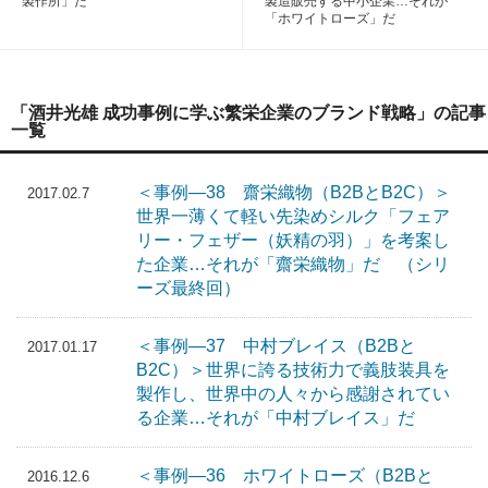
製作所」だ
製造販売する中小企業…それが
「ホワイトローズ」だ
「酒井光雄 成功事例に学ぶ繁栄企業のブランド戦略」の記事
一覧
＜事例―38 齋栄織物（B2BとB2C）＞
2017.02.7
世界一薄くて軽い先染めシルク「フェア
リー・フェザー（妖精の羽）」を考案し
た企業…それが「齋栄織物」だ （シリ
ーズ最終回）
＜事例―37 中村ブレイス（B2Bと
2017.01.17
B2C）＞世界に誇る技術力で義肢装具を
製作し、世界中の人々から感謝されてい
る企業…それが「中村ブレイス」だ
＜事例―36 ホワイトローズ（B2Bと
2016.12.6