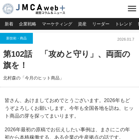
menu
新着
企業戦略
マーケティング
資産
リーダー
トレンド
新技術・商品
2026.01.7
第102話 「攻めと守り」、両面の
旗を！
北村森の「今月のヒット商品」
皆さん、あけましておめでとうございます。2026年もど
うぞよろしくお願いします。今年も全国各地を訪ね、ヒッ
ト商品の芽を探ってまいります。
2026年最初の原稿でお伝えしたい事例は、まさにこの年
初から本格稼働する、ある企業の生産拠点の話です。