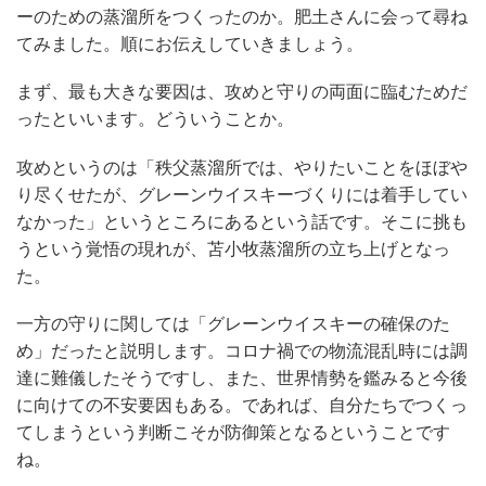
ーのための蒸溜所をつくったのか。肥土さんに会って尋ね
てみました。順にお伝えしていきましょう。
まず、最も大きな要因は、攻めと守りの両面に臨むためだ
ったといいます。どういうことか。
攻めというのは「秩父蒸溜所では、やりたいことをほぼや
り尽くせたが、グレーンウイスキーづくりには着手してい
なかった」というところにあるという話です。そこに挑も
うという覚悟の現れが、苫小牧蒸溜所の立ち上げとなっ
た。
一方の守りに関しては「グレーンウイスキーの確保のた
め」だったと説明します。コロナ禍での物流混乱時には調
達に難儀したそうですし、また、世界情勢を鑑みると今後
に向けての不安要因もある。であれば、自分たちでつくっ
てしまうという判断こそが防御策となるということです
ね。