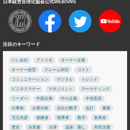
日本経営合理化協会
公式WEB/SNS
注目のキーワード
いい会社
アトツギ
オーナー企業
オーナー経営
クレーム対応
コスト
コミュニケーション
デジタル
トレンド
ビジネスマナー
マネジメント
マーケティング
リーダー
中国古典
中小企業
中谷彰宏
仕事術
企業分析
会社の数字
会計
健康
児玉尚彦
後継者
指導者
数字
新将命
歴史
決算書
法律
温泉 癒し
牟田太陽