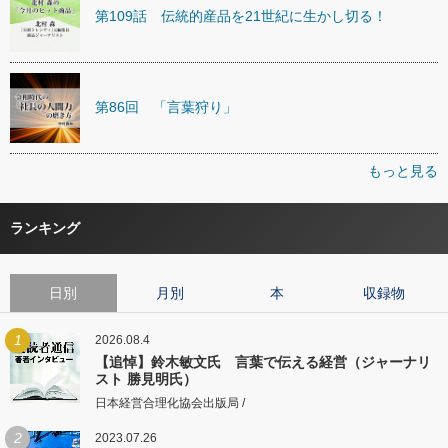
第109話 伝統的産品を21世紀に生かし切る！
第86回 「言葉狩り」
もっと見る
ランキング
日別
月別
本
収録物
1
2026.08.4
【追悼】鈴木敏文氏 言葉で伝える経営（ジャーナリ
スト 勝見明氏）
日本経営合理化協会出版局 /
2
2023.07.26