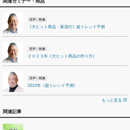
関連セミナー・商品
音声・映像
《大ヒット商品・新流行》超トレンド予測
音声・映像
２０２３年《大ヒット商品の作り方》
音声・映像
2022年《超トレンド予測》
もっと見る
open_in_new
関連記事