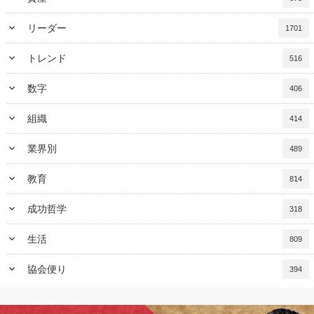
keyboard_arrow_down
リーダー
1701
keyboard_arrow_down
トレンド
516
keyboard_arrow_down
数字
406
keyboard_arrow_down
組織
414
keyboard_arrow_down
業界別
489
keyboard_arrow_down
教育
814
keyboard_arrow_down
成功哲学
318
keyboard_arrow_down
生活
809
keyboard_arrow_down
協会便り
394