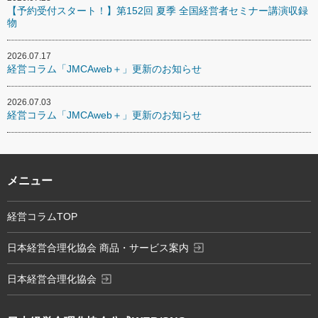
【予約受付スタート！】第152回 夏季 全国経営者セミナー講演収録
物
2026.07.17
経営コラム「JMCAweb＋」更新のお知らせ
2026.07.03
経営コラム「JMCAweb＋」更新のお知らせ
メニュー
経営コラムTOP
exit_to_app
日本経営合理化協会 商品・サービス案内
exit_to_app
日本経営合理化協会