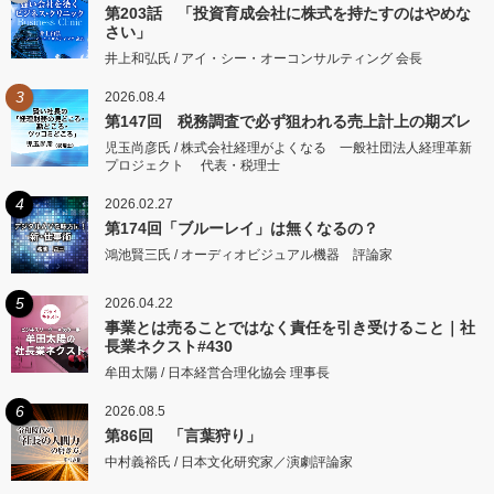
第203話 「投資育成会社に株式を持たすのはやめな
さい」
井上和弘氏 / アイ・シー・オーコンサルティング 会長
3
2026.08.4
第147回 税務調査で必ず狙われる売上計上の期ズレ
児玉尚彦氏 / 株式会社経理がよくなる 一般社団法人経理革新
プロジェクト 代表・税理士
4
2026.02.27
第174回「ブルーレイ」は無くなるの？
鴻池賢三氏 / オーディオビジュアル機器 評論家
5
2026.04.22
事業とは売ることではなく責任を引き受けること｜社
長業ネクスト#430
牟田太陽 / 日本経営合理化協会 理事長
6
2026.08.5
第86回 「言葉狩り」
中村義裕氏 / 日本文化研究家／演劇評論家