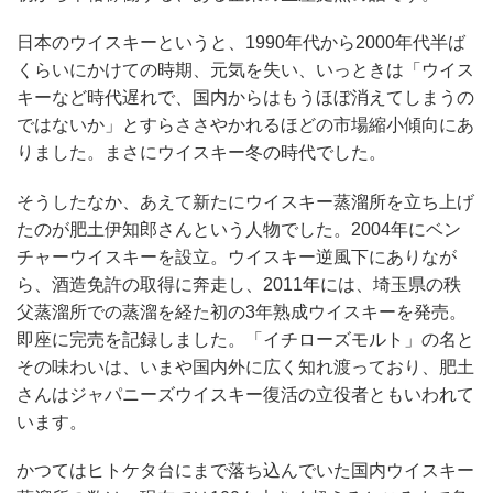
日本のウイスキーというと、1990年代から2000年代半ば
くらいにかけての時期、元気を失い、いっときは「ウイス
キーなど時代遅れで、国内からはもうほぼ消えてしまうの
ではないか」とすらささやかれるほどの市場縮小傾向にあ
りました。まさにウイスキー冬の時代でした。
そうしたなか、あえて新たにウイスキー蒸溜所を立ち上げ
たのが肥土伊知郎さんという人物でした。2004年にベン
チャーウイスキーを設立。ウイスキー逆風下にありなが
ら、酒造免許の取得に奔走し、2011年には、埼玉県の秩
父蒸溜所での蒸溜を経た初の3年熟成ウイスキーを発売。
即座に完売を記録しました。「イチローズモルト」の名と
その味わいは、いまや国内外に広く知れ渡っており、肥土
さんはジャパニーズウイスキー復活の立役者ともいわれて
います。
かつてはヒトケタ台にまで落ち込んでいた国内ウイスキー