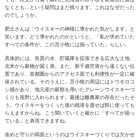
なくとも…という疑問はまだ残ります。これはなぜだった
のでしょうか。
肥土さんは「ウイスキーの神様に導かれた気がします」と
笑います。どう導かれたのかというと、「私が求めていた
すべての条件が、この苫小牧には揃っていた」らしい。
具体的には、良質の水、貯蔵庫を拡張できる広大な土地、
北米から穀物が届く港。また、新千歳空港から遠くない位
置であり、首都圏からのアクセス面でも利便性が一定に確
保されている。そのうえに、苫小牧の周辺にはトウモロコ
シ畑があり、地元産の穀類を用いたグレーンウイスキーづ
くりも視野に入れられます。最後は酪農家の存在だったそ
う。ウイスキーをつくった後の残渣を渡せば餌に使っても
らえますからね。こう聞いていくと確かに「すべてが揃っ
ている」と表現できますね。
攻めと守りの両面というのはウイスキーづくりでは欠かせ