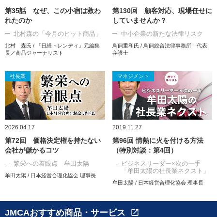
第35話 なぜ、この小宿は救わ
第130回 顧客対応、現場任せに
れたのか
していませんか？
北村森の「今月のヒット商品」
中小企業の新たな法律リスク
北村 森氏 / 『日経トレンディ』元編集
鳥飼重和氏 / 鳥飼総合法律事務所 代表
長／商品ジャーナリスト
弁護士
社長業
マネジメント
2026.04.17
2019.11.27
第72回 価格決定権を持たない
第96回 情熱に火を付ける方法
会社が儲かるコツ
（特別対談：第4回）
繁栄への着眼点 牟田太陽
ビジネスリーダー×次の一手
「牟田太陽の社長業ネクスト」
牟田太陽 / 日本経営合理化協会 理事長
牟田太陽 / 日本経営合理化協会 理事長
JMCAおすすめ商品・サービス
open_in_new