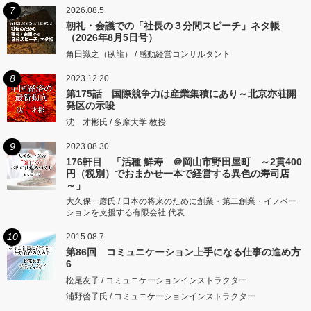
7
2026.08.5
朝礼・会議での「社長の３分間スピーチ」ネタ帳
（2026年8月5日号）
角田識之（臥龍） / 感動経営コンサルタント
8
2023.12.20
第175話 国際競争力は産業集積にあり～北京亦荘開
発区の示唆
沈 才彬氏 / 多摩大学 教授
9
2023.08.30
176軒目 「活種 鮮寿 ＠岡山市野田屋町 ～2貫400
円（税別）でおまかせ一本で経営する異色の寿司店
～」
大久保一彦氏 / 日本の将来のために創業・第二創業・イノベー
ションを支援する有限会社 代表
10
2015.08.7
第86回 コミュニケーション上手になる仕事の進め方
6
松尾友子 / コミュニケーションインストラクター
浦野啓子氏 / コミュニケーションインストラクター