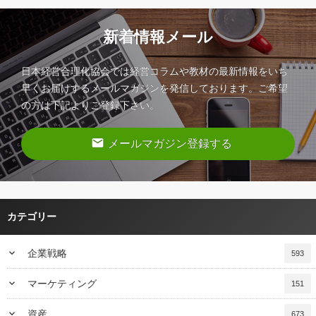
新着情報メール
日本経営合理化協会では経営コラムや教材の最新情報をいち
早くお届けするメールマガジンを発信しております。ご希望
の方は下記よりご登録下さい。
email
メールマガジン登録する
カテゴリー
keyboard_arrow_down
企業戦略
593
keyboard_arrow_down
マーケティング
151
keyboard_arrow_down
資産
673