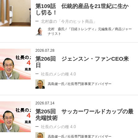
第109話 伝統的産品を21世紀に生か
し切る！
北村森の「今月のヒット商品」
北村 森氏 / 『日経トレンディ』元編集長／商品ジャー
ナリスト
2026.07.28
第206回 ジェンスン・ファンCEO来
日
社長のメシの種 4.0
高島健一氏 / 社長専門新事業アドバイザー
2026.07.14
第205回 サッカーワールドカップの最
先端技術
社長のメシの種 4.0
高島健一氏 / 社長専門新事業アドバイザー