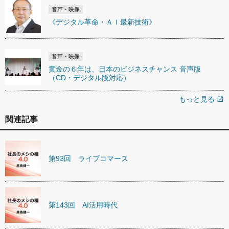
音声・映像
《デジタル革命・ＡＩ最新技術》
音声・映像
黄金の６年は、日本のビジネスチャンス 音声版
（CD・デジタル版対応）
もっと見る
open_in_new
関連記事
第93回 ライブコマース
第143回 AI活用時代