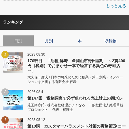
もっと見る
ランキング
日別
月別
本
収録物
1
2023.08.30
176軒目 「活種 鮮寿 ＠岡山市野田屋町 ～2貫400
円（税別）でおまかせ一本で経営する異色の寿司店
～」
大久保一彦氏 / 日本の将来のために創業・第二創業・イノベー
ションを支援する有限会社 代表
2
2026.08.4
第147回 税務調査で必ず狙われる売上計上の期ズレ
児玉尚彦氏 / 株式会社経理がよくなる 一般社団法人経理革新
プロジェクト 代表・税理士
3
2023.05.12
第19講 カスタマーハラスメント対策の実務策⑥ コー