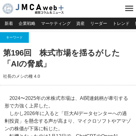
menu
新着
企業戦略
マーケティング
資産
リーダー
トレンド
キーワード
第196回 株式市場を揺るがした
「AIの脅威」
社長のメシの種 4.0
2024〜2025年の米株式市場は、AI関連銘柄が牽引する
形で力強く上昇した。
しかし2026年に入ると「巨大AIデータセンターへの過
剰投資」を懸念する声が高まり、マイクロソフトやアマゾ
ンの株価が下落に転じた。