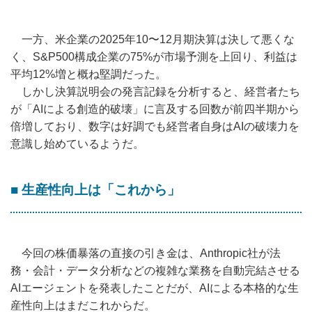
一方、米企業の2025年10〜12月期決算は決して悪くな
く、S&P500構成企業の75%が市場予測を上回り、利益は
平均12%増と概ね堅調だった。
しかし決算説明会の発言記録を分析すると、経営者たち
が「AIによる創造的破壊」に言及する回数が前四半期から
倍増しており、数字は好調でも経営者自身はAIの破壊力を
意識し始めているようだ。
■ 生産性向上は「これから」
今回の株価暴落の直接の引き金は、Anthropic社が法
務・会計・データ分析などの複雑な業務を自動完結させる
AIエージェントを発表したことだが、AIによる本格的な生
産性向上はまだこれからだ。