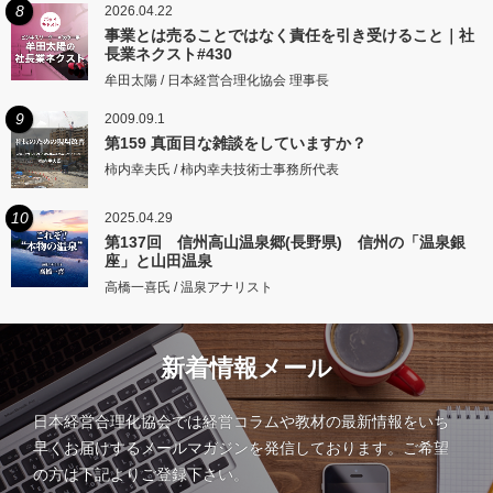
8
2026.04.22
事業とは売ることではなく責任を引き受けること｜社
長業ネクスト#430
牟田太陽 / 日本経営合理化協会 理事長
9
2009.09.1
第159 真面目な雑談をしていますか？
柿内幸夫氏 / 柿内幸夫技術士事務所代表
10
2025.04.29
第137回 信州高山温泉郷(長野県) 信州の「温泉銀
座」と山田温泉
高橋一喜氏 / 温泉アナリスト
新着情報メール
日本経営合理化協会では経営コラムや教材の最新情報をいち
早くお届けするメールマガジンを発信しております。ご希望
の方は下記よりご登録下さい。