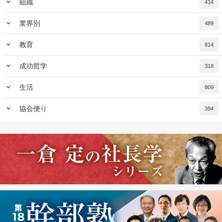
keyboard_arrow_down
組織
414
keyboard_arrow_down
業界別
489
keyboard_arrow_down
教育
814
keyboard_arrow_down
成功哲学
318
keyboard_arrow_down
生活
809
keyboard_arrow_down
協会便り
394