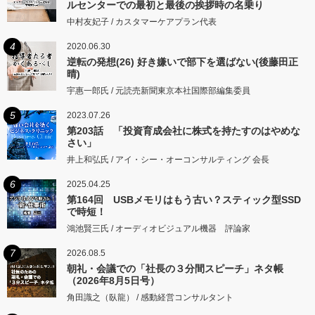
ルセンターでの最初と最後の挨拶時の名乗り
中村友妃子 / カスタマーケアプラン代表
4
2020.06.30
逆転の発想(26) 好き嫌いで部下を選ばない(後藤田正
晴)
宇惠一郎氏 / 元読売新聞東京本社国際部編集委員
5
2023.07.26
第203話 「投資育成会社に株式を持たすのはやめな
さい」
井上和弘氏 / アイ・シー・オーコンサルティング 会長
6
2025.04.25
第164回 USBメモリはもう古い？スティック型SSD
で時短！
鴻池賢三氏 / オーディオビジュアル機器 評論家
7
2026.08.5
朝礼・会議での「社長の３分間スピーチ」ネタ帳
（2026年8月5日号）
角田識之（臥龍） / 感動経営コンサルタント