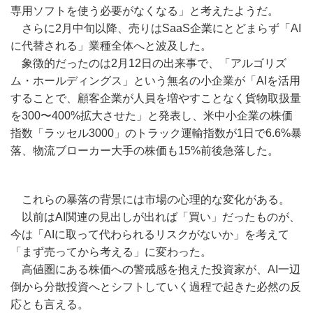
専用ソフトを使う必要がなくなる」と考えたようだ。
さらに2月中旬以降、売りはSaaS企業にとどまらず「AI
に代替される」業種全体へと波及した。
象徴的だったのは2月12日の出来事で、「アルゴリズ
ム・ホールディングス」という無名の小企業が「AIを活用
することで、顧客企業が人員を増やすことなく貨物取扱量
を300〜400%拡大させた」と発表し、米中小企業の株価
指数「ラッセル3000」のトラック運輸指数が1日で6.6%暴
落、物流ブローカー大手の株価も15%前後急落した。
これらの暴落の背景には市場の心理的な変化がある。
以前はAI関連の見出しが出れば「買い」だったものが、
今は「AIに取って代わられるリスクがないか」を考えて
「まず売ってから考える」に変わった。
高値圏にある株価への警戒感を抱えた投資家が、AI一辺
倒から分散投資へとシフトしていく過程で起きた必然の反
応とも言える。