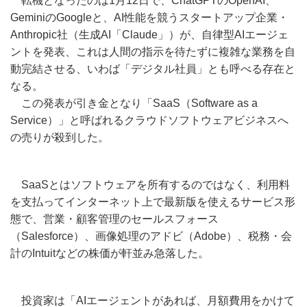
転機となったのは1月12日で、ChatGPTのOpenAI、
GeminiのGoogleと、AI性能を競うスタートアップ企業・
Anthropic社（生成AI「Claude」）が、自律型AIエージェ
ントを発表、これは人間の指示を待たずに複雑な業務を自
動完結させる、いわば「デジタル社員」とも呼べる存在と
なる。
この発表が引き金となり「SaaS（Software as a
Service）」と呼ばれるクラウドソフトウェアビジネスへ
の売りが殺到した。
SaaSとはソフトウェアを所有するのではなく、利用料
を支払ってインターネット上で最新版を使えるサービス形
態で、営業・顧客管理のセールスフォース
（Salesforce）、画像処理のアドビ（Adobe）、税務・会
計のIntuitなどの株価が軒並み急落した。
投資家は「AIエージェントがあれば、月額費用をかけて