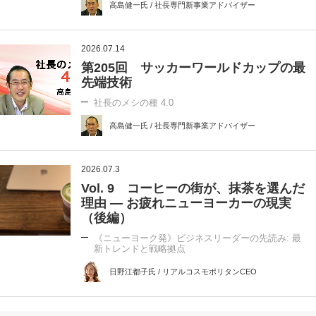
高島健一氏 / 社長専門新事業アドバイザー
2026.07.14
第205回 サッカーワールドカップの最
先端技術
社長のメシの種 4.0
高島健一氏 / 社長専門新事業アドバイザー
2026.07.3
Vol. 9 コーヒーの街が、抹茶を選んだ
理由 ― お疲れニューヨーカーの現実
（後編）
《ニューヨーク発》ビジネスリーダーの先読み: 最
新トレンドと戦略拠点
日野江都子氏 / リアルコスモポリタンCEO