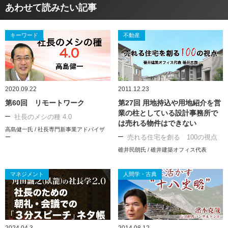
あわせて読みたい記事
キーワード
不動産
2020.09.22
2011.12.23
第60回 リモートワーク
第27回 用地持込や用地紹介を営
業の柱としている設計事務所で
社長のメシの種 4.0
は売れる物件はできない
高島健一氏 / 社長専門新事業アドバイザ
売れる住宅を創る 100の視点
ー
碓井民朗氏 / 碓井建築オフィス代表
マネジメント
人間学・古典