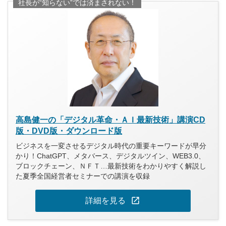
社長が“知らない”では済まされない！
高島健一の「デジタル革命・ＡＩ最新技術」講演CD
版・DVD版・ダウンロード版
ビジネスを一変させるデジタル時代の重要キーワードが早分
かり！ChatGPT、メタバース、デジタルツイン、WEB3.0、
ブロックチェーン、ＮＦＴ…最新技術をわかりやすく解説し
た夏季全国経営者セミナーでの講演を収録
open_in_new
詳細を見る