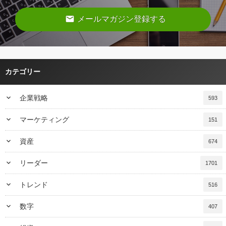
email
メールマガジン登録する
カテゴリー
keyboard_arrow_down
企業戦略
593
keyboard_arrow_down
マーケティング
151
keyboard_arrow_down
資産
674
keyboard_arrow_down
リーダー
1701
keyboard_arrow_down
トレンド
516
keyboard_arrow_down
数字
407