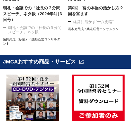
2024.04.3
2014.08.12
朝礼・会議での「社長の３分間
第6回 富の本当の活かし方２
スピーチ」ネタ帳（2024年4月3
国を富ます
日号）
経営に活かす“十八史略”
朝礼・会議での「社長の３分間
濱本克哉氏 / 兵法経営コンサルタント
スピーチ」ネタ帳
角田識之（臥龍） / 感動経営コンサルタ
ント
JMCAおすすめ商品・サービス
open_in_new