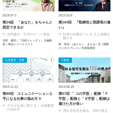
2019.07.3
2013.03.8
第24話 「あなた」をちゃんと
第104回 『取締役と部課長の違
想定できるか
い』
北村森の「今月のヒット商品」
社長の右腕をつくる 人と組織を
動かす
北村 森氏 / 『日経トレンディ』元編集
長／商品ジャーナリスト
新 将命 （あたらし まさみ）氏 / 国際
ビジネスブレイン 代表取締役
社員教育・営業
不動産
2015.11.13
2014.06.20
第89回 コミュニケーション上
第57回 「 コの字型 」配棟「 F
手になる仕事の進め方 9
字型 」配棟と「 E字型 」配棟は
避けた方が良い
デキル社員に育てる！ 社員教育
の決め手
売れる住宅を創る 100の視点