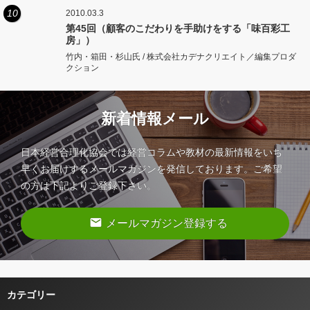
10
2010.03.3
第45回（顧客のこだわりを手助けをする「味百彩工
房」）
竹内・箱田・杉山氏 / 株式会社カデナクリエイト／編集プロダ
クション
新着情報メール
日本経営合理化協会では経営コラムや教材の最新情報をいち
早くお届けするメールマガジンを発信しております。ご希望
の方は下記よりご登録下さい。
email
メールマガジン登録する
カテゴリー