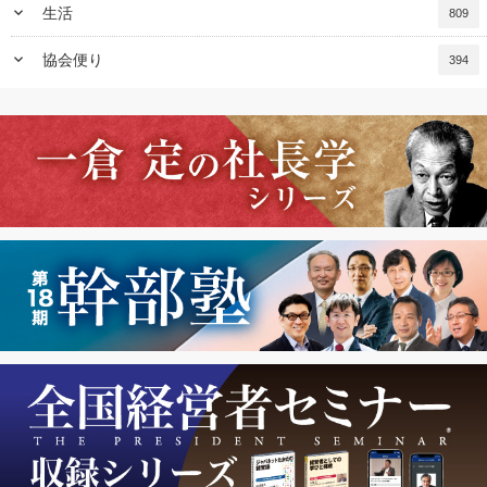
keyboard_arrow_down
生活
809
keyboard_arrow_down
協会便り
394