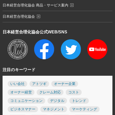
exit_to_app
日本経営合理化協会 商品・サービス案内
exit_to_app
日本経営合理化協会
日本経営合理化協会
公式WEB/SNS
注目のキーワード
いい会社
アトツギ
オーナー企業
オーナー経営
クレーム対応
コスト
コミュニケーション
デジタル
トレンド
ビジネスマナー
マネジメント
マーケティング