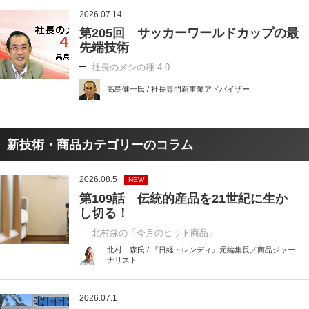
2026.07.14
第205回 サッカーワールドカップの最
先端技術
社長のメシの種 4.0
高島健一氏 / 社長専門新事業アドバイザー
新技術・商品カテゴリーのコラム
2026.08.5
NEW
第109話 伝統的産品を21世紀に生か
し切る！
北村森の「今月のヒット商品」
北村 森氏 / 『日経トレンディ』元編集長／商品ジャー
ナリスト
2026.07.1