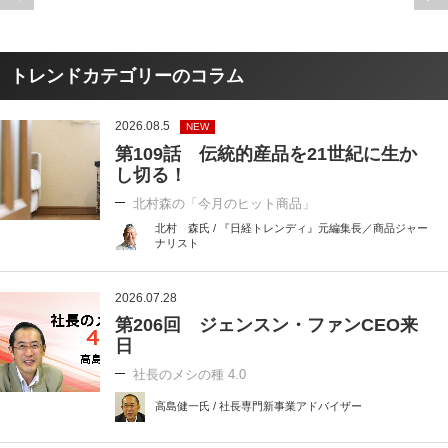
トレンドカテゴリーのコラム
2026.08.5
NEW
第109話 伝統的産品を21世紀に生か
し切る！
北村森の「今月のヒット商品」
北村 森氏 / 『日経トレンディ』元編集長／商品ジャー
ナリスト
2026.07.28
第206回 ジェンスン・ファンCEO来
日
社長のメシの種 4.0
高島健一氏 / 社長専門新事業アドバイザー