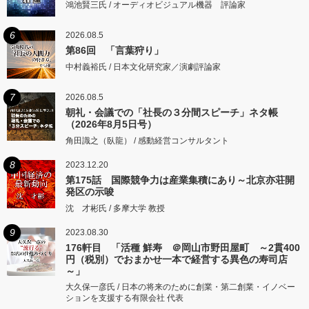
鴻池賢三氏 / オーディオビジュアル機器 評論家
6
2026.08.5
第86回 「言葉狩り」
中村義裕氏 / 日本文化研究家／演劇評論家
7
2026.08.5
朝礼・会議での「社長の３分間スピーチ」ネタ帳
（2026年8月5日号）
角田識之（臥龍） / 感動経営コンサルタント
8
2023.12.20
第175話 国際競争力は産業集積にあり～北京亦荘開
発区の示唆
沈 才彬氏 / 多摩大学 教授
9
2023.08.30
176軒目 「活種 鮮寿 ＠岡山市野田屋町 ～2貫400
円（税別）でおまかせ一本で経営する異色の寿司店
～」
大久保一彦氏 / 日本の将来のために創業・第二創業・イノベー
ションを支援する有限会社 代表