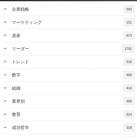
keyboard_arrow_down
企業戦略
593
keyboard_arrow_down
マーケティング
151
keyboard_arrow_down
資産
673
keyboard_arrow_down
リーダー
1701
keyboard_arrow_down
トレンド
516
keyboard_arrow_down
数字
406
keyboard_arrow_down
組織
414
keyboard_arrow_down
業界別
489
keyboard_arrow_down
教育
814
keyboard_arrow_down
成功哲学
318