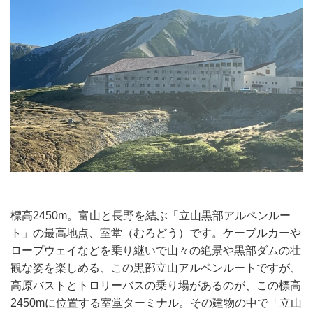
標高2450m。富山と長野を結ぶ「立山黒部アルペンルー
ト」の最高地点、室堂（むろどう）です。ケーブルカーや
ロープウェイなどを乗り継いで山々の絶景や黒部ダムの壮
観な姿を楽しめる、この黒部立山アルペンルートですが、
高原バストとトロリーバスの乗り場があるのが、この標高
2450mに位置する室堂ターミナル。その建物の中で「立山