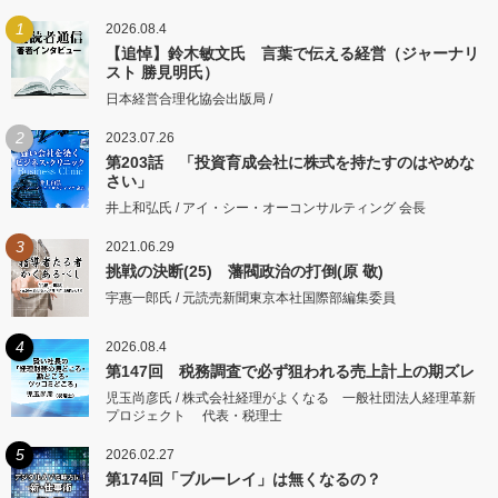
1
2026.08.4
【追悼】鈴木敏文氏 言葉で伝える経営（ジャーナリ
スト 勝見明氏）
日本経営合理化協会出版局 /
2
2023.07.26
第203話 「投資育成会社に株式を持たすのはやめな
さい」
井上和弘氏 / アイ・シー・オーコンサルティング 会長
3
2021.06.29
挑戦の決断(25) 藩閥政治の打倒(原 敬)
宇惠一郎氏 / 元読売新聞東京本社国際部編集委員
4
2026.08.4
第147回 税務調査で必ず狙われる売上計上の期ズレ
児玉尚彦氏 / 株式会社経理がよくなる 一般社団法人経理革新
プロジェクト 代表・税理士
5
2026.02.27
第174回「ブルーレイ」は無くなるの？