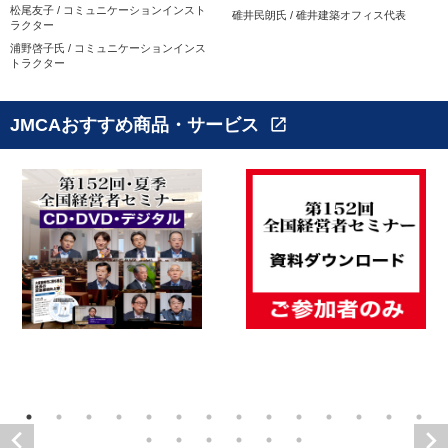
松尾友子 / コミュニケーションインスト
碓井民朗氏 / 碓井建築オフィス代表
ラクター
浦野啓子氏 / コミュニケーションインス
トラクター
JMCAおすすめ商品・サービス
open_in_new