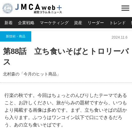
menu
新着
企業戦略
マーケティング
資産
リーダー
トレンド
新技術・商品
2024.11.6
第88話 立ち食いそばとトロリーバ
ス
北村森の「今月のヒット商品」
行楽の秋です。今回はちょっとのんびりしたテーマである
こと、お許しください。旅がらみの題材ですから、いつも
より掲載する画像は多めです。まず、立ち食いそばの話か
ら入ります。ふつうはワンコイン以下で口にできるだろ
う、あの立ち食いそばです。