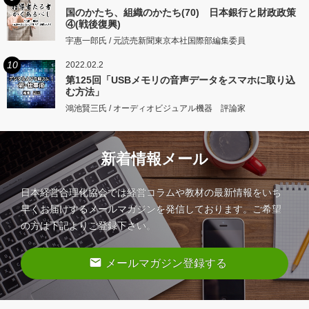
国のかたち、組織のかたち(70) 日本銀行と財政政策
④(戦後復興)
宇惠一郎氏 / 元読売新聞東京本社国際部編集委員
10
2022.02.2
第125回「USBメモリの音声データをスマホに取り込
む方法」
鴻池賢三氏 / オーディオビジュアル機器 評論家
新着情報メール
日本経営合理化協会では経営コラムや教材の最新情報をいち
早くお届けするメールマガジンを発信しております。ご希望
の方は下記よりご登録下さい。
email
メールマガジン登録する