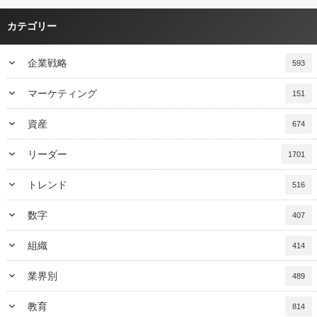
カテゴリー
keyboard_arrow_down
企業戦略
593
keyboard_arrow_down
マーケティング
151
keyboard_arrow_down
資産
674
keyboard_arrow_down
リーダー
1701
keyboard_arrow_down
トレンド
516
keyboard_arrow_down
数字
407
keyboard_arrow_down
組織
414
keyboard_arrow_down
業界別
489
keyboard_arrow_down
教育
814