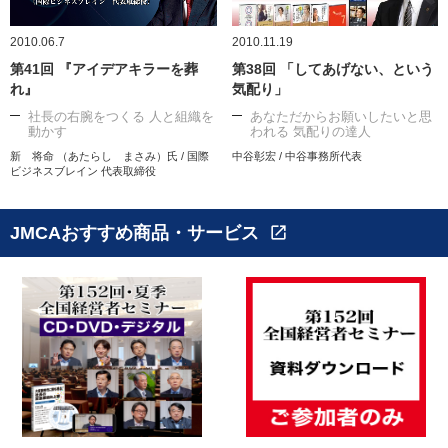
2010.06.7
2010.11.19
第41回 『アイデアキラーを葬
第38回 「してあげない、という
れ』
気配り」
社長の右腕をつくる 人と組織を
あなただからお願いしたいと思
動かす
われる 気配りの達人
新 将命 （あたらし まさみ）氏 / 国際
中谷彰宏 / 中谷事務所代表
ビジネスブレイン 代表取締役
JMCAおすすめ商品・サービス
open_in_new