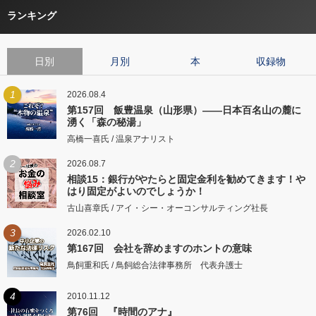
ランキング
日別
月別
本
収録物
1
2026.08.4
第157回 飯豊温泉（山形県）――日本百名山の麓に
湧く「森の秘湯」
高橋一喜氏 / 温泉アナリスト
2
2026.08.7
相談15：銀行がやたらと固定金利を勧めてきます！や
はり固定がよいのでしょうか！
古山喜章氏 / アイ・シー・オーコンサルティング社長
3
2026.02.10
第167回 会社を辞めますのホントの意味
鳥飼重和氏 / 鳥飼総合法律事務所 代表弁護士
4
2010.11.12
第76回 『時間のアナ』