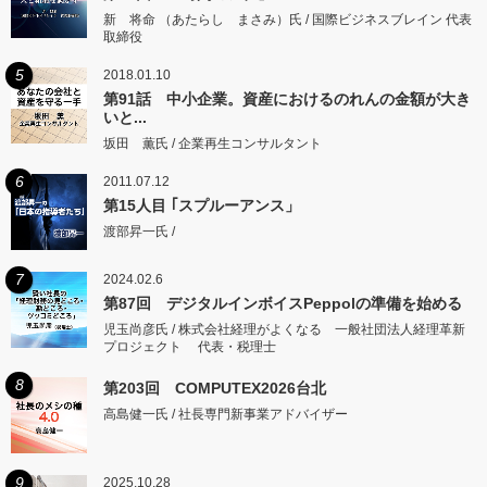
新 将命 （あたらし まさみ）氏 / 国際ビジネスブレイン 代表
取締役
5
2018.01.10
第91話 中小企業。資産におけるのれんの金額が大き
いと...
坂田 薫氏 / 企業再生コンサルタント
6
2011.07.12
第15人目 ｢スプルーアンス」
渡部昇一氏 /
7
2024.02.6
第87回 デジタルインボイスPeppolの準備を始める
児玉尚彦氏 / 株式会社経理がよくなる 一般社団法人経理革新
プロジェクト 代表・税理士
8
第203回 COMPUTEX2026台北
高島健一氏 / 社長専門新事業アドバイザー
9
2025.10.28