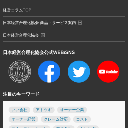
経営コラムTOP
exit_to_app
日本経営合理化協会 商品・サービス案内
exit_to_app
日本経営合理化協会
日本経営合理化協会
公式WEB/SNS
注目のキーワード
いい会社
アトツギ
オーナー企業
オーナー経営
クレーム対応
コスト