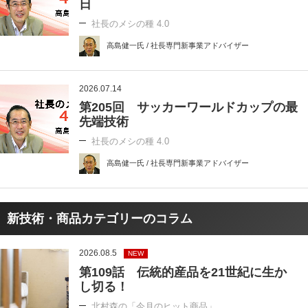
日
社長のメシの種 4.0
高島健一氏 / 社長専門新事業アドバイザー
2026.07.14
第205回 サッカーワールドカップの最
先端技術
社長のメシの種 4.0
高島健一氏 / 社長専門新事業アドバイザー
新技術・商品カテゴリーのコラム
2026.08.5
NEW
第109話 伝統的産品を21世紀に生か
し切る！
北村森の「今月のヒット商品」