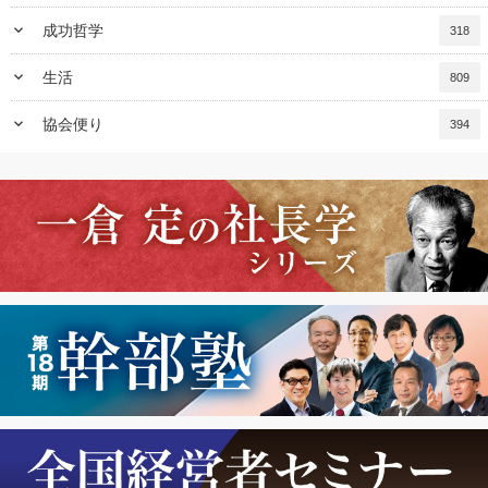
keyboard_arrow_down
成功哲学
318
keyboard_arrow_down
生活
809
keyboard_arrow_down
協会便り
394