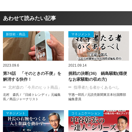
あわせて読みたい記事
新技術・商品
マネジメント
2023.09.6
2021.09.14
第74話 「そのときの不便」を
挑戦の決断(36) 鍋島騒動(穏便
解消する快作！
なお家騒動の収め方)
北村森の「今月のヒット商品」
指導者たる者かくあるべし
北村 森氏 / 『日経トレンディ』元編集
宇惠一郎氏 / 元読売新聞東京本社国際部
長／商品ジャーナリスト
編集委員
マネジメント
コミュニケーション