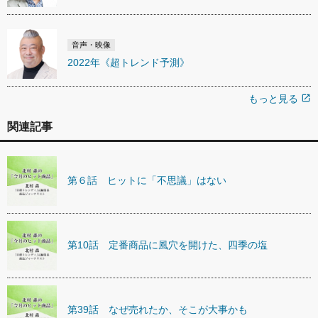
音声・映像
2022年《超トレンド予測》
もっと見る
open_in_new
関連記事
第６話 ヒットに「不思議」はない
第10話 定番商品に風穴を開けた、四季の塩
第39話 なぜ売れたか、そこが大事かも