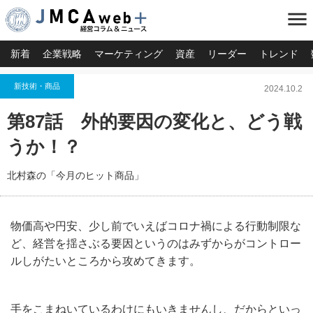
menu
新着
企業戦略
マーケティング
資産
リーダー
トレンド
新技術・商品
2024.10.2
第87話 外的要因の変化と、どう戦
うか！？
北村森の「今月のヒット商品」
物価高や円安、少し前でいえばコロナ禍による行動制限な
ど、経営を揺さぶる要因というのはみずからがコントロー
ルしがたいところから攻めてきます。
手をこまねいているわけにもいきませんし、だからといっ