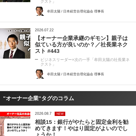
クスト」
牟田太陽 / 日本経営合理化協会 理事長
2026.07.22
【オーナー企業承継のギモン】親子は
似ている方が良いのか？／社長業ネク
スト #443
ビジネスリーダー×次の一手「牟田太陽の社長業ネ
クスト」
牟田太陽 / 日本経営合理化協会 理事長
"オーナー企業"タグのコラム
2026.08.7
NEW
相談15：銀行がやたらと固定金利を勧
めてきます！やはり固定がよいのでし
ょうか！