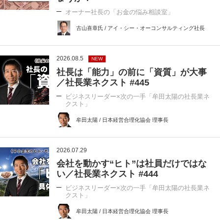
オーナー社長の「お金の悩み相談室」
古山喜章氏 / アイ・シー・オーコンサルティング社長
2026.08.5
NEW
社長は「能力」の前に「資質」が大事
／社長業ネクスト #445
ビジネスリーダー×次の一手「牟田太陽の社長業ネ
クスト」
牟田太陽 / 日本経営合理化協会 理事長
2026.07.29
会社を動かす“ヒト”は社員だけではな
い／社長業ネクスト #444
ビジネスリーダー×次の一手「牟田太陽の社長業ネ
クスト」
牟田太陽 / 日本経営合理化協会 理事長