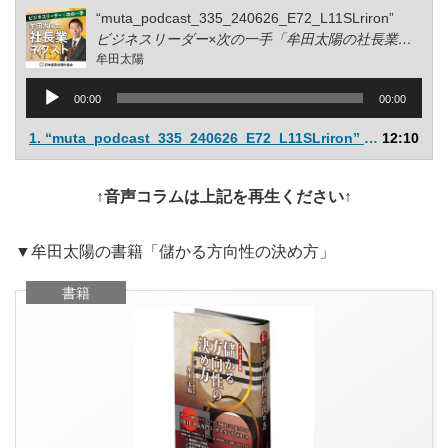
“muta_podcast_335_240626_E72_L11SLriron”
ビジネスリーダー×次の一手「牟田太陽の社長業ネクスト」
牟田太陽
音
00:00
00:00
声
プ
1.
“muta_podcast_335_240626_E72_L11SLriron”
12:10
— 牟田太陽
レ
ー
ヤ
↑音声コラムは上記を再生ください↑
ー
▼牟田太陽の書籍「儲かる方向性の決め方」
書籍