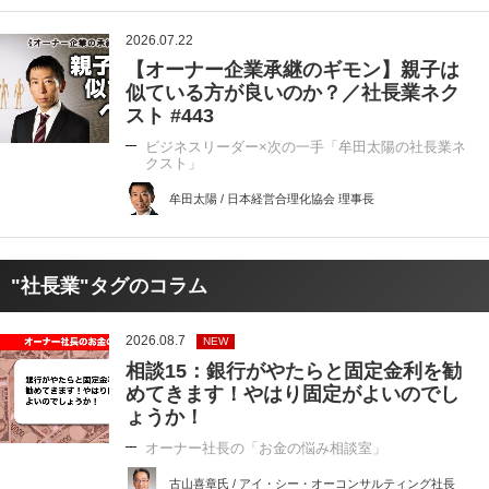
2026.07.22
【オーナー企業承継のギモン】親子は
似ている方が良いのか？／社長業ネク
スト #443
ビジネスリーダー×次の一手「牟田太陽の社長業ネ
クスト」
牟田太陽 / 日本経営合理化協会 理事長
"社長業"タグのコラム
2026.08.7
NEW
相談15：銀行がやたらと固定金利を勧
めてきます！やはり固定がよいのでし
ょうか！
オーナー社長の「お金の悩み相談室」
古山喜章氏 / アイ・シー・オーコンサルティング社長