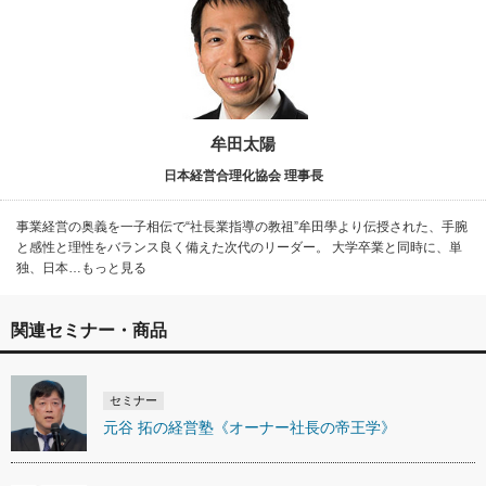
牟田太陽
日本経営合理化協会 理事長
事業経営の奥義を一子相伝で“社長業指導の教祖”牟田學より伝授された、手腕
と感性と理性をバランス良く備えた次代のリーダー。 大学卒業と同時に、単
独、日本…もっと見る
関連セミナー・商品
セミナー
元谷 拓の経営塾《オーナー社長の帝王学》