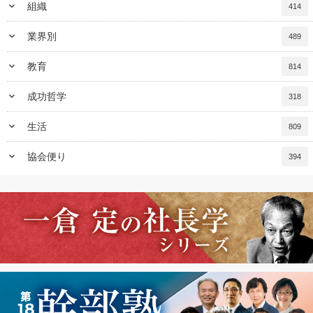
keyboard_arrow_down
組織
414
keyboard_arrow_down
業界別
489
keyboard_arrow_down
教育
814
keyboard_arrow_down
成功哲学
318
keyboard_arrow_down
生活
809
keyboard_arrow_down
協会便り
394