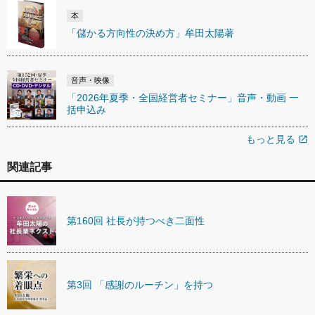
本
「儲かる方向性の決め方」牟田太陽著
音声・映像
「2026年夏季・全国経営者セミナー」音声・動画 一
括申込み
もっと見る
open_in_new
関連記事
第160回 社長が持つべき二面性
第3回 「感謝のルーチン」を持つ