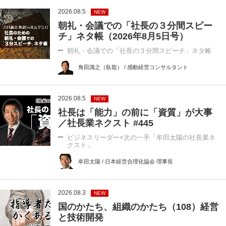
2026.08.5
NEW
朝礼・会議での「社長の３分間スピー
チ」ネタ帳（2026年8月5日号）
朝礼・会議での「社長の３分間スピーチ」ネタ帳
角田識之（臥龍） / 感動経営コンサルタント
2026.08.5
NEW
社長は「能力」の前に「資質」が大事
／社長業ネクスト #445
ビジネスリーダー×次の一手「牟田太陽の社長業ネ
クスト」
牟田太陽 / 日本経営合理化協会 理事長
2026.08.3
NEW
国のかたち、組織のかたち（108）経営
と技術開発