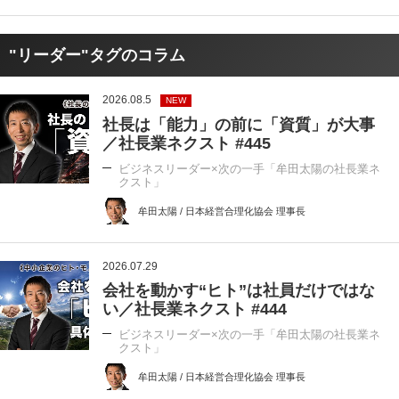
"リーダー"タグのコラム
2026.08.5
NEW
社長は「能力」の前に「資質」が大事
／社長業ネクスト #445
ビジネスリーダー×次の一手「牟田太陽の社長業ネ
クスト」
牟田太陽 / 日本経営合理化協会 理事長
2026.07.29
会社を動かす“ヒト”は社員だけではな
い／社長業ネクスト #444
ビジネスリーダー×次の一手「牟田太陽の社長業ネ
クスト」
牟田太陽 / 日本経営合理化協会 理事長