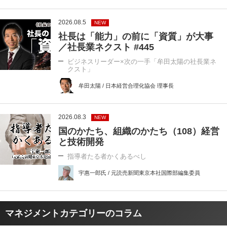
2026.08.5
NEW
社長は「能力」の前に「資質」が大事
／社長業ネクスト #445
ビジネスリーダー×次の一手「牟田太陽の社長業ネ
クスト」
牟田太陽 / 日本経営合理化協会 理事長
2026.08.3
NEW
国のかたち、組織のかたち（108）経営
と技術開発
指導者たる者かくあるべし
宇惠一郎氏 / 元読売新聞東京本社国際部編集委員
マネジメントカテゴリーのコラム