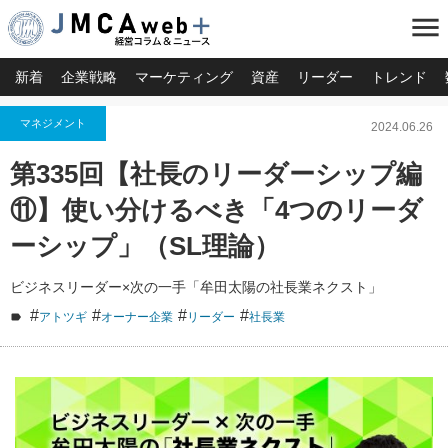
menu
新着
企業戦略
マーケティング
資産
リーダー
トレンド
マネジメント
2024.06.26
第335回【社長のリーダーシップ編
⑪】使い分けるべき「4つのリーダ
ーシップ」（SL理論）
ビジネスリーダー×次の一手「牟田太陽の社長業ネクスト」
#
#
#
#
アトツギ
オーナー企業
リーダー
社長業