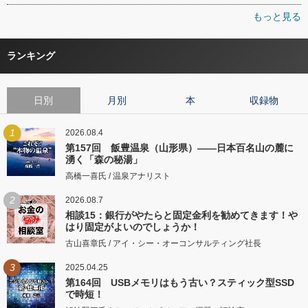
もっと見る
ランキング
日別
月別
本
収録物
1
2026.08.4
第157回 飯豊温泉（山形県）――日本百名山の麓に
湧く「森の秘湯」
高橋一喜氏 / 温泉アナリスト
2
2026.08.7
相談15：銀行がやたらと固定金利を勧めてきます！や
はり固定がよいのでしょうか！
古山喜章氏 / アイ・シー・オーコンサルティング社長
3
2025.04.25
第164回 USBメモリはもう古い？スティック型SSD
で時短！