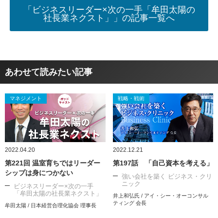
「ビジネスリーダー×次の一手「牟田太陽の
社長業ネクスト」」の記事一覧へ
あわせて読みたい記事
マネジメント
戦略・戦術
2022.04.20
2022.12.21
第221回 温室育ちではリーダー
第197話 「自己資本を考える」
シップは身につかない
強い会社を築く ビジネス・クリ
ニック
ビジネスリーダー×次の一手
「牟田太陽の社長業ネクスト」
井上和弘氏 / アイ・シー・オーコンサル
ティング 会長
牟田太陽 / 日本経営合理化協会 理事長