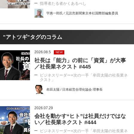
指導者たる者かくあるべし
宇惠一郎氏 / 元読売新聞東京本社国際部編集委員
"アトツギ"タグのコラム
2026.08.5
NEW
社長は「能力」の前に「資質」が大事
／社長業ネクスト #445
ビジネスリーダー×次の一手「牟田太陽の社長業ネ
クスト」
牟田太陽 / 日本経営合理化協会 理事長
2026.07.29
会社を動かす“ヒト”は社員だけではな
い／社長業ネクスト #444
ビジネスリーダー×次の一手「牟田太陽の社長業ネ