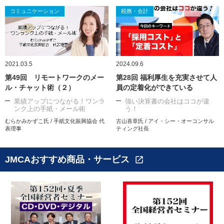
コミュニケーション
税務・会計
2021.03.5
2024.09.6
第49回 リモートワークのメー
第28回 福利厚生を充実させて人
ル・チャット術（２）
員の定着化ができている
業績アップにつながる！ワンラ
強い決算書の会社はココが違
ンク上の手紙・メール術
う！
むらかみかずこ氏 / 手紙文化振興協会 代
古山喜章氏 / アイ・シー・オーコンサル
表理事
ティング社長
JMCAおすすめ商品・サービス
open_in_new