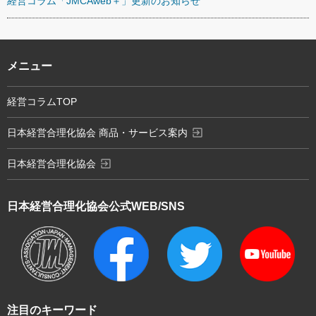
経営コラム「JMCAweb＋」更新のお知らせ
メニュー
経営コラムTOP
exit_to_app
日本経営合理化協会 商品・サービス案内
exit_to_app
日本経営合理化協会
日本経営合理化協会
公式WEB/SNS
注目のキーワード