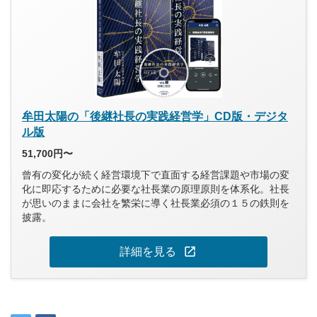
牟田太陽の「後継社長の実践経営学」CD版・デジタ
ル版
51,700円〜
曾有の変化が続く経営環境下で直面する経営課題や市場の変
化に即応するために必要な社長業の原理原則を体系化。社長
が思いのままに会社を繁栄に導く社長業必須の１５の鉄則を
披露。
open_in_new
詳細を見る