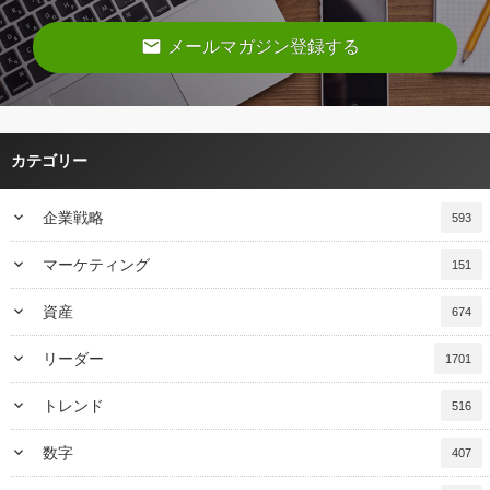
email
メールマガジン登録する
カテゴリー
keyboard_arrow_down
企業戦略
593
keyboard_arrow_down
マーケティング
151
keyboard_arrow_down
資産
674
keyboard_arrow_down
リーダー
1701
keyboard_arrow_down
トレンド
516
keyboard_arrow_down
数字
407