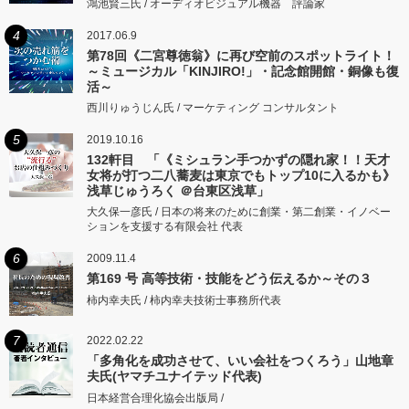
鴻池賢三氏 / オーディオビジュアル機器 評論家
4
2017.06.9
第78回《二宮尊徳翁》に再び空前のスポットライト！
～ミュージカル「KINJIRO!」・記念館開館・銅像も復
活～
西川りゅうじん氏 / マーケティング コンサルタント
5
2019.10.16
132軒目 「《ミシュラン手つかずの隠れ家！！天才
女将が打つ二八蕎麦は東京でもトップ10に入るかも》
浅草じゅうろく ＠台東区浅草」
大久保一彦氏 / 日本の将来のために創業・第二創業・イノベー
ションを支援する有限会社 代表
6
2009.11.4
第169 号 高等技術・技能をどう伝えるか～その３
柿内幸夫氏 / 柿内幸夫技術士事務所代表
7
2022.02.22
「多角化を成功させて、いい会社をつくろう」山地章
夫氏(ヤマチユナイテッド代表)
日本経営合理化協会出版局 /