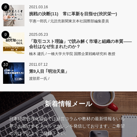
8
2021.03.16
挑戦の決断(11) 常に革新を目指せ(渋沢栄一)
宇惠一郎氏 / 元読売新聞東京本社国際部編集委員
9
2025.05.23
「取引コスト理論」で読み解く市場と組織の本質――
会社はなぜ生まれたのか？
楠木 建氏 / 一橋大学大学院 国際企業戦略研究科 教授
10
2011.07.12
第9人目 ｢明治天皇」
渡部昇一氏 /
新着情報メール
日本経営合理化協会では経営コラムや教材の最新情報をいち
早くお届けするメールマガジンを発信しております。ご希望
の方は下記よりご登録下さい。