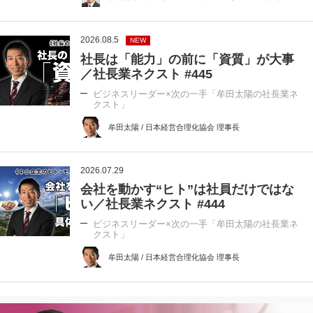
2026.08.5
NEW
社長は「能力」の前に「資質」が大事
／社長業ネクスト #445
ビジネスリーダー×次の一手「牟田太陽の社長業ネ
クスト」
牟田太陽 / 日本経営合理化協会 理事長
2026.07.29
会社を動かす“ヒト”は社員だけではな
い／社長業ネクスト #444
ビジネスリーダー×次の一手「牟田太陽の社長業ネ
クスト」
牟田太陽 / 日本経営合理化協会 理事長