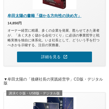
牟田太陽の書籍「儲かる方向性の決め方」
14,850円
オーナー経営に精通、多くの企業を発展、甦らせてきた著者
が、「永く大きく儲かる会社づくり」に必須の事業哲学と戦
略実務を独自に体系化。いま社長として、どういう手を打つ
べきかを示唆する、注目の実務書。
open_in_new
詳細を見る
▼牟田太陽の「後継社長の実践経営学」CD版・デジタル
版
講演ＣＤ版・USB版・デジタル版