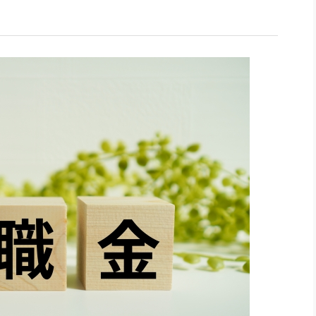
社長のための“全員営業”(30
腕をつくる 人と組織を動かす(200)
銀行交渉はこうしなさい！(12)
高橋一
行動科学マネジメント(5)
の社長のビジョン実現道場(10)