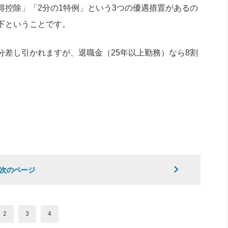
得控除」「2分の1特例」という3つの優遇措置があるの
下ということです。
分差し引かれますが、退職金（25年以上勤務）なら8割
次のページ
2
3
4