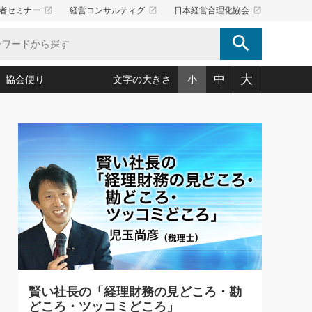
launch
launch
launch
者セミナー
経営コンサルティグ
日本経営合理化協会
search
大
中
協会便り
文字の大きさ
小
5)
況は会社守成の好機(38)
ころ心平の ──社長のための「か・ら・だマネジメント」
「愛読者通信」著者インタビュー(44)
34)
思われる 気配りの達人(127)
人間力の磨き方」(86)
ビジネス見聞録 経営ニュース(100)
タルＡＶを味方に！新・仕事術(180)
0)
り(210)
(92)
え 東洋思想に学ぶ経営学(132)
作間信司の経営無形庵(けいえいむぎょうあん)(166)
ー脳の鍛え方(32)
もっとみる
026.08.5
)
識(57)
指導者たち」(32)
経営セミナー情報局(1)
社長は「能力」の前に「資質」
ンを楽しむ基礎レッスン(12)
大事／社長業ネクスト #445
ーイング経営入
教育の決め手(203)
略”(30)
繁栄への着眼点 牟田太陽(76)
！社長が読むべき今月の4冊(88)
て」(38)
講話を聞いて学ぼう 実学・耳学・磨く「ミミガク」のすすめ
で楽しむ読書術(162)
(7)
ランク上の手紙・メール術(100)
「氣」(30)
賢い社長の「経理財務の見どころ・勘
ミどこ
00)
どころ・ツッコミどころ」
スポーツ・ビジネスに学ぶ心理学(98)