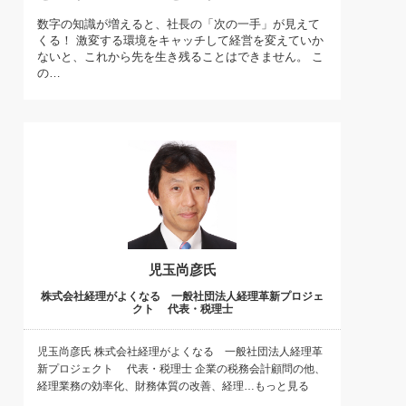
)
数字の知識が増えると、社長の「次の一手」が見えて
喜の『これぞ！"本物の温泉"』(157)
くる！ 激変する環境をキャッチして経営を変えていか
ないと、これから先を生き残ることはできません。 こ
の…
児玉尚彦氏
株式会社経理がよくなる 一般社団法人経理革新プロジェ
クト 代表・税理士
児玉尚彦氏 株式会社経理がよくなる 一般社団法人経理革
新プロジェクト 代表・税理士 企業の税務会計顧問の他、
経理業務の効率化、財務体質の改善、経理…もっと見る