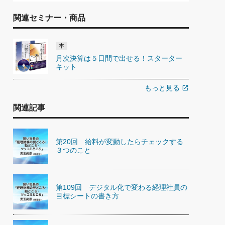
関連セミナー・商品
本
月次決算は５日間で出せる！スターター
キット
もっと見る
open_in_new
関連記事
第20回 給料が変動したらチェックする
３つのこと
第109回 デジタル化で変わる経理社員の
目標シートの書き方