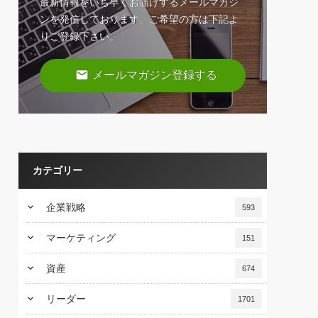
最新情報をいち早くお届けするメールマガジ
ンを発信しております。ご希望の方は下記よ
りご登録下さい。
email
メールマガジン登録する
カテゴリー
keyboard_arrow_down
企業戦略
593
keyboard_arrow_down
マーケティング
151
keyboard_arrow_down
資産
674
keyboard_arrow_down
リーダー
1701