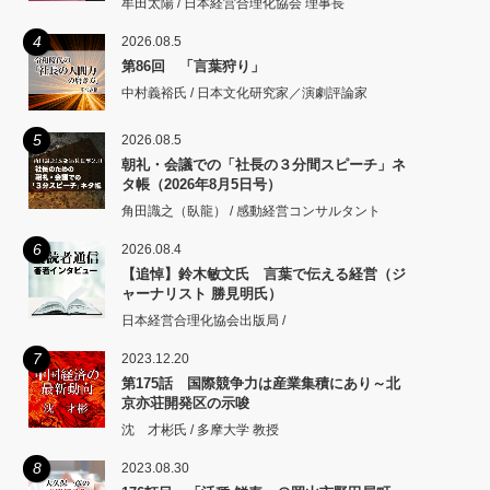
牟田太陽 / 日本経営合理化協会 理事長
4
2026.08.5
第86回 「言葉狩り」
中村義裕氏 / 日本文化研究家／演劇評論家
5
2026.08.5
朝礼・会議での「社長の３分間スピーチ」ネ
タ帳（2026年8月5日号）
角田識之（臥龍） / 感動経営コンサルタント
6
2026.08.4
【追悼】鈴木敏文氏 言葉で伝える経営（ジ
ャーナリスト 勝見明氏）
日本経営合理化協会出版局 /
7
2023.12.20
第175話 国際競争力は産業集積にあり～北
京亦荘開発区の示唆
沈 才彬氏 / 多摩大学 教授
8
2023.08.30