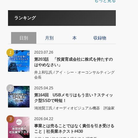
もっと見る
ランキング
日別
月別
本
収録物
1
2023.07.26
第203話 「投資育成会社に株式を持たすの
はやめなさい」
井上和弘氏 / アイ・シー・オーコンサルティング
会長
2
2025.04.25
第164回 USBメモリはもう古い？スティッ
ク型SSDで時短！
鴻池賢三氏 / オーディオビジュアル機器 評論家
3
2026.04.22
事業とは売ることではなく責任を引き受ける
こと｜社長業ネクスト#430