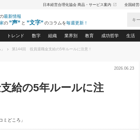
launch
日本経営合理化協会 商品・サービス案内
全国経営
の
最新情報
”声”
”文字”
家
の
と
のコラムを
毎週更新！
トレンド
数字
組織
業界別
教育
成功哲学
生活
ろ」
第144回 役員退職金支給の5年ルールに注意！
る仕組みづくり講座(12)
産を守る一手(171)
ーワンで勝ち残る企業風土づくり(54)
《ニューヨーク発》ビジネスリーダーの先読み: 最新トレンド
オーナー社長の「お金の悩み相談室」(14)
「賃金の誤解」(135)
なぜ、トヨタ式で会社が伸びるのか？(
“出来る”管理職の条件(62)
中国哲学に学ぶ 不
おの
と戦略拠点(9)
(50)
2026.06.23
ーバル経営者は知ってい
(39)
スリーダー×次の一手「牟田太陽の社長業ネクスト」
おカネが残る決算書にするために、やっておきたいこと(
中小企業の新たな法律リスク(178)
売れる住宅を創る 100の視点(100)
あなただからお願いしたいと
令和時代の「社長の
”(9)
「社長の繁盛トレンド通信」(90)
デジ
向(204)
会社を守り抜くための緊急対策(100)
職場の生産性を下げるハラスメントの予防策(1
大久保一彦の“流行る”お店の仕組みづく
クレーム対応 実践マニュアル
先人の名句名言の教
金支給の5年ルールに注
トル・F・グジバチの『経営戦略の新常識』(12)
北村森の「今月のヒット商品」(109)
リーダ
2026.08.5
2026.08.5
2
る経営」の極意
、決めておきたい、知っておきたい、やってお
強い決算書の会社はココが違う！(36)
賃金決定の定石(68)
柿内幸夫─社長のための現場改善(174
クレーム対応の新知識と新常
渡部昇一の「日本の
第109話 伝統的産品を21世紀
第86回 「言葉狩り」
ジオジャパンの成功要因と
る者かくあるべし(635)
次の売れ筋をつかむ術(102)
ワイ
に生かし切る！
が
損益分岐点を下げる、Ｐ／Ｌ不況時代の新戦略(12)
顧客・社員・社会から支持される「ウェルビ
デキル社員に育てる！ 社員
経営に活かす“十八史
の資産管理講座(95)
会議での「社長の３分間スピーチ」ネタ帳(159)
社長のメシの種 4.0(206)
門」(23)
必読
新・会計経営と実学(37)
東川鷹年の「中小企業の人育
略(77)
53)
「経営知になる考え方」(57)
眼と耳
間
コミどころ」
決算書の“見える化”術(12)
業績アップにつながる！ワン
月5
ブランド戦略(39)
なたにお願いしたいと思われる「一流の仕事術」(28)
社長の
賢い社長の「経理財務の見どころ・勘どころ・ツッコ
欧米資産家に学ぶ二世教育(1
ぐせ経営哲学(100)
ろ」(149)
米国