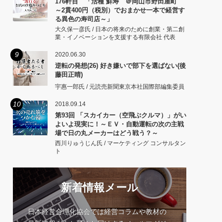
176軒目 「活種 鮮寿 ＠岡山市野田屋町
～2貫400円（税別）でおまかせ一本で経営す
る異色の寿司店～」
大久保一彦氏 / 日本の将来のために創業・第二創
業・イノベーションを支援する有限会社 代表
9
2020.06.30
逆転の発想(26) 好き嫌いで部下を選ばない(後
藤田正晴)
宇惠一郎氏 / 元読売新聞東京本社国際部編集委員
10
2018.09.14
第93回 「スカイカー（空飛ぶクルマ）」がい
よいよ現実に！～ＥＶ・自動運転の次の主戦
場で日の丸メーカーはどう戦う？～
西川りゅうじん氏 / マーケティング コンサルタン
ト
新着情報メール
日本経営合理化協会では経営コラムや教材の