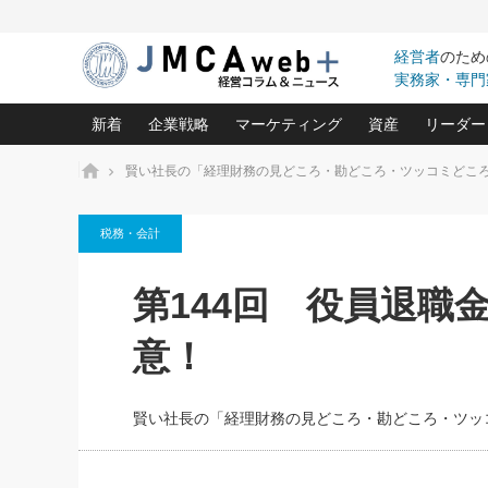
経営者
のため
実務家・専門
新着
企業戦略
マーケティング
資産
リーダー
ホーム
賢い社長の「経理財務の見どころ・勘どころ・ツッコミどこ
中小企業の「１位づくり」戦略(96)
ネット戦略成功の秘訣 圧倒的に儲か
あなたの会社と資
オンリ
税務・会計
利益を最大化する「業務改善」横田尚哉氏(5)
ビジネスを一瞬で制する！一流グロ
どうなる金融業界
ビジネ
る“社長の戦略印象リスクマネジメント
(446)
強い会社を築く ビジネス・クリニック(240)
中国経済の最新動
第144回 役員退職
ロングセラーの玉手箱(9)
ピョー
2026.08.7
日本レーザー「人を大切にしながら利益を上げ
事業承継の前に
第153回「内需企業があっとい
(3)
大復活＆快進撃！ユニバーサルスタ
きたいコト(12)
指導者た
意！
う間にグローバル成長企業に」
は(5)
FOOD & LIFE COMPANIES
武器としてのM&A入門(3)
会社と社長のため
朝礼・
2026.08.5
最高の自分を表現する 成功イメージ戦
社長のための“儲かる通販”戦略視点(151)
深読み企業分析(1
楠木建の
朝礼・会議での「社長の３分
賢い社長の「経理財務の見どころ・勘どころ・ツッ
スピーチ」ネタ帳（2026年8
酒井光雄 成功事例に学ぶ繁栄企業の
日号）
継続経営 百話百行(85)
次もあ
野田久美子 香港ビジネス成功法(10)
社長の口