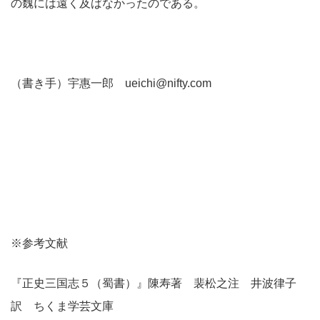
の魏には遠く及ばなかったのである。
（書き手）宇惠一郎 ueichi@nifty.com
※参考文献
『正史三国志５（蜀書）』陳寿著 裴松之注 井波律子
訳 ちくま学芸文庫