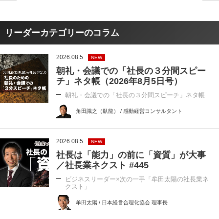
リーダーカテゴリーのコラム
2026.08.5
NEW
朝礼・会議での「社長の３分間スピー
チ」ネタ帳（2026年8月5日号）
朝礼・会議での「社長の３分間スピーチ」ネタ帳
角田識之（臥龍） / 感動経営コンサルタント
2026.08.5
NEW
社長は「能力」の前に「資質」が大事
／社長業ネクスト #445
ビジネスリーダー×次の一手「牟田太陽の社長業ネ
クスト」
牟田太陽 / 日本経営合理化協会 理事長