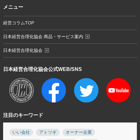
メニュー
経営コラムTOP
exit_to_app
日本経営合理化協会 商品・サービス案内
exit_to_app
日本経営合理化協会
日本経営合理化協会
公式WEB/SNS
注目のキーワード
いい会社
アトツギ
オーナー企業