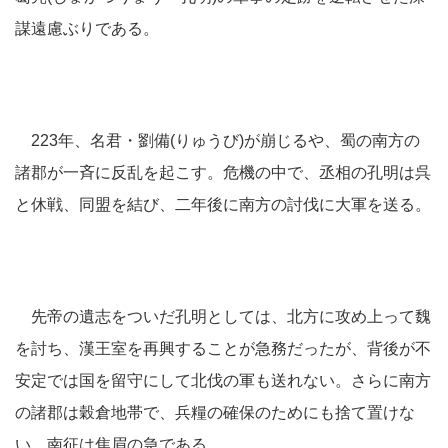
謀遠慮ぶりである。
223年、名君・劉備(りゅうび)が崩じるや、蜀の南方の
諸郡が一斉に反乱を起こす。危機の中で、丞相の孔明は呉
と休戦、同盟を結び、二年後に南方の討伐に大軍を送る。
先帝の遺志をついだ孔明としては、北方に攻め上って魏
を討ち、漢王室を再興することが急務だったが、背後が不
安定では国を留守にして北伐の軍も送れない。さらに南方
の諸郡は穀倉地帯で、兵糧の確保のためにも捨て置けな
い。南征は焦眉の急である。