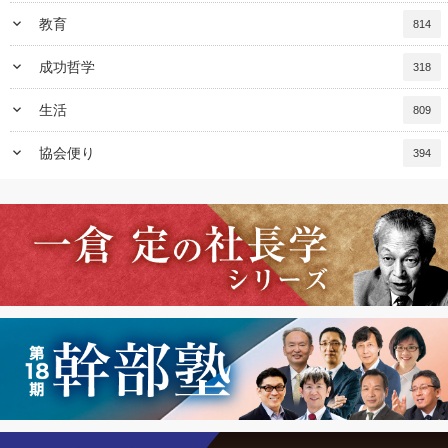
keyboard_arrow_down
教育
814
keyboard_arrow_down
成功哲学
318
keyboard_arrow_down
生活
809
keyboard_arrow_down
協会便り
394