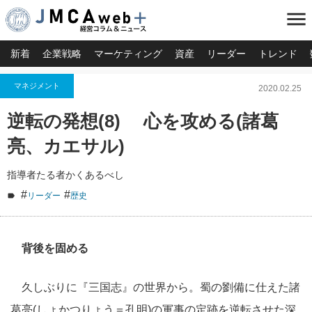
menu
新着
企業戦略
マーケティング
資産
リーダー
トレンド
マネジメント
2020.02.25
逆転の発想(8) 心を攻める(諸葛
亮、カエサル)
指導者たる者かくあるべし
#
#
リーダー
歴史
背後を固める
久しぶりに『三国志』の世界から。蜀の劉備に仕えた諸
葛亮(しょかつりょう＝孔明)の軍事の定跡を逆転させた深