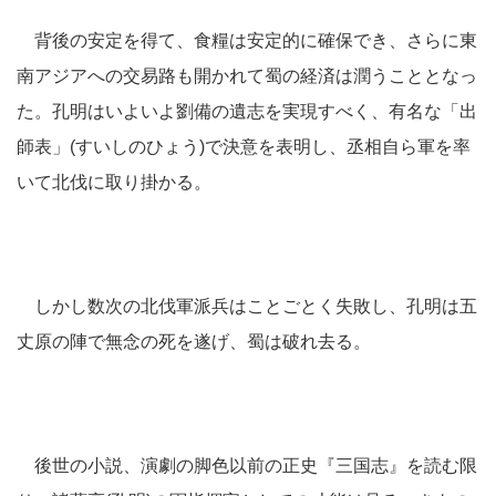
背後の安定を得て、食糧は安定的に確保でき、さらに東
南アジアへの交易路も開かれて蜀の経済は潤うこととなっ
た。孔明はいよいよ劉備の遺志を実現すべく、有名な「出
師表」(すいしのひょう)で決意を表明し、丞相自ら軍を率
いて北伐に取り掛かる。
しかし数次の北伐軍派兵はことごとく失敗し、孔明は五
丈原の陣で無念の死を遂げ、蜀は破れ去る。
後世の小説、演劇の脚色以前の正史『三国志』を読む限