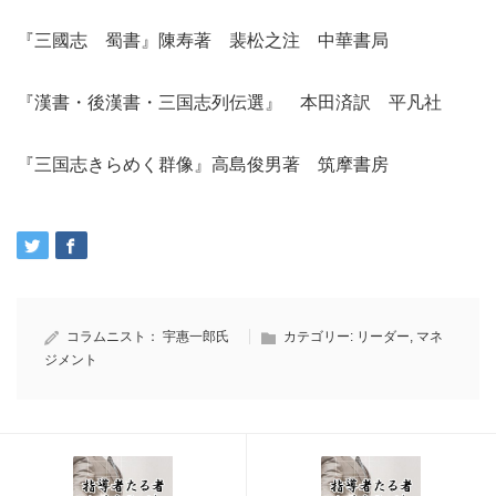
『三國志 蜀書』陳寿著 裴松之注 中華書局
『漢書・後漢書・三国志列伝選』 本田済訳 平凡社
『三国志きらめく群像』高島俊男著 筑摩書房
コラムニスト：
宇惠一郎氏
カテゴリー:
リーダー
,
マネ
ジメント