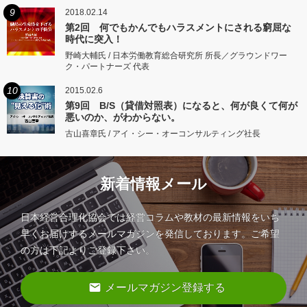
9
2018.02.14
第2回 何でもかんでもハラスメントにされる窮屈な
時代に突入！
野崎大輔氏 / 日本労働教育総合研究所 所長／グラウンドワー
ク・パートナーズ 代表
10
2015.02.6
第9回 B/S（貸借対照表）になると、何が良くて何が
悪いのか、がわからない。
古山喜章氏 / アイ・シー・オーコンサルティング社長
新着情報メール
日本経営合理化協会では経営コラムや教材の最新情報をいち
早くお届けするメールマガジンを発信しております。ご希望
の方は下記よりご登録下さい。
email
メールマガジン登録する