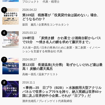
プロジェクト 代表・税理士
5
2026.04.22
第169話 税務署が「役員貸付金は認めない」場合、
どうなるのか？
坂田 薫氏 / 企業再生コンサルタント
6
2025.03.12
194軒目 「炭焼き鰻 かわ富士 @湘南台駅からバス
で15分 〜焼き名人の鰻を求めて藤沢市まで」
大久保一彦氏 / 日本の将来のために創業・第二創業・イノベー
ションを支援する有限会社 代表
7
2024.08.27
第123回 長湯温泉(大分県) 恥ずかしいけれど湯は最
高！ 炭酸の露天風呂
高橋一喜氏 / 温泉アナリスト
8
2016.11.1
＜事例―35 日プラ（B2B）＞水族館用大型アクリル
パネルで世界シェア70％を誇り、納入実績は世界60ヶ
国に及ぶ世界的中小企業...それが「日プラ」だ
酒井光雄氏 / ブレインゲイト代表取締役