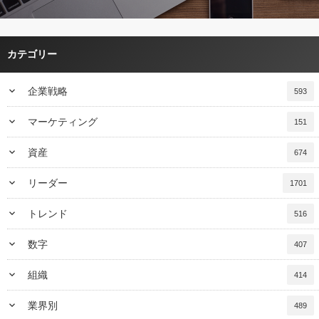
カテゴリー
keyboard_arrow_down
企業戦略
593
keyboard_arrow_down
マーケティング
151
keyboard_arrow_down
資産
674
keyboard_arrow_down
リーダー
1701
keyboard_arrow_down
トレンド
516
keyboard_arrow_down
数字
407
keyboard_arrow_down
組織
414
keyboard_arrow_down
業界別
489