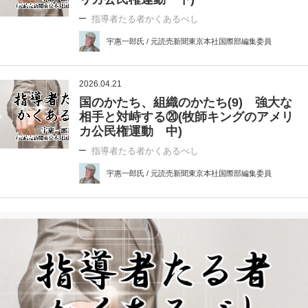
指導者たる者かくあるべし
宇惠一郎氏 / 元読売新聞東京本社国際部編集委員
2026.04.21
国のかたち、組織のかたち(9) 強大な
相手と対峙する⑳(牧師キングのアメリ
カ公民権運動 中)
指導者たる者かくあるべし
宇惠一郎氏 / 元読売新聞東京本社国際部編集委員