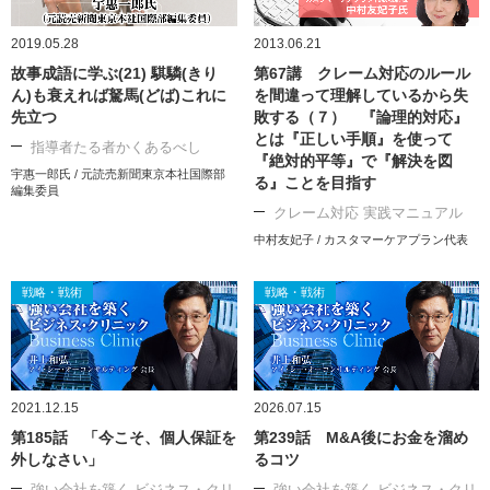
2019.05.28
2013.06.21
故事成語に学ぶ(21) 騏驎(きり
第67講 クレーム対応のルール
ん)も衰えれば駑馬(どば)これに
を間違って理解しているから失
先立つ
敗する（７） 『論理的対応』
とは『正しい手順』を使って
指導者たる者かくあるべし
『絶対的平等』で『解決を図
宇惠一郎氏 / 元読売新聞東京本社国際部
る』ことを目指す
編集委員
クレーム対応 実践マニュアル
中村友妃子 / カスタマーケアプラン代表
戦略・戦術
戦略・戦術
2021.12.15
2026.07.15
第185話 「今こそ、個人保証を
第239話 M&A後にお金を溜め
外しなさい」
るコツ
強い会社を築く ビジネス・クリ
強い会社を築く ビジネス・クリ