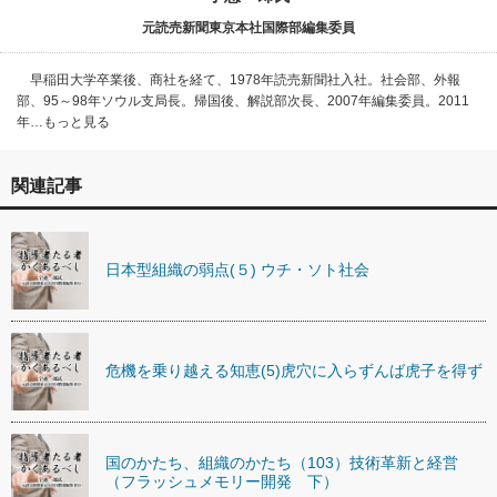
元読売新聞東京本社国際部編集委員
早稲田大学卒業後、商社を経て、1978年読売新聞社入社。社会部、外報
部、95～98年ソウル支局長。帰国後、解説部次長、2007年編集委員。2011
年…もっと見る
関連記事
日本型組織の弱点(５) ウチ・ソト社会
危機を乗り越える知恵(5)虎穴に入らずんば虎子を得ず
国のかたち、組織のかたち（103）技術革新と経営
（フラッシュメモリー開発 下）