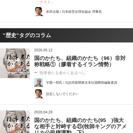
クスト」
牟田太陽 / 日本経営合理化協会 理事長
"歴史"タグのコラム
2026.05.12
国のかたち、組織のかたち（96）非対
称戦略①（膠着するイラン情勢）
指導者たる者かくあるべし
宇惠一郎氏 / 元読売新聞東京本社国際部編集委員
設定しないでください
2026.04.28
国のかたち、組織のかたち(95 )強大
な相手と対峙する㉑(牧師キングのアメ
リカ公民権運動 下)