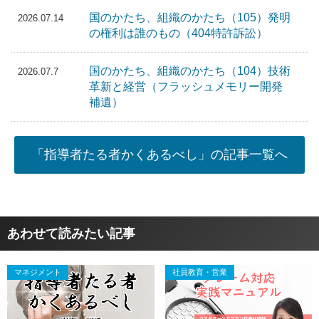
国のかたち、組織のかたち（105）発明
2026.07.14
の権利は誰のもの（404特許訴訟）
国のかたち、組織のかたち（104）技術
2026.07.7
革新と経営（フラッシュメモリー開発
補遺）
「指導者たる者かくあるべし」の記事一覧へ
あわせて読みたい記事
マネジメント
社員教育・営業