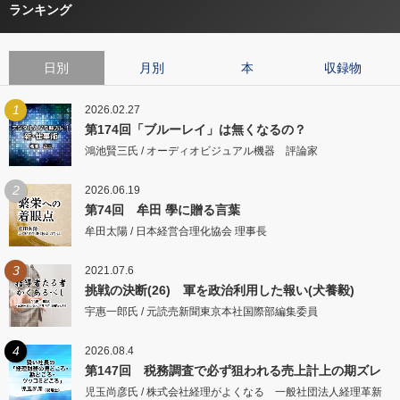
ランキング
日別
月別
本
収録物
1
2026.02.27
第174回「ブルーレイ」は無くなるの？
鴻池賢三氏 / オーディオビジュアル機器 評論家
2
2026.06.19
第74回 牟田 學に贈る言葉
牟田太陽 / 日本経営合理化協会 理事長
3
2021.07.6
挑戦の決断(26) 軍を政治利用した報い(犬養毅)
宇惠一郎氏 / 元読売新聞東京本社国際部編集委員
4
2026.08.4
第147回 税務調査で必ず狙われる売上計上の期ズレ
児玉尚彦氏 / 株式会社経理がよくなる 一般社団法人経理革新