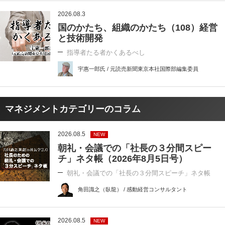
2026.08.3
国のかたち、組織のかたち（108）経営
と技術開発
指導者たる者かくあるべし
宇惠一郎氏 / 元読売新聞東京本社国際部編集委員
マネジメントカテゴリーのコラム
2026.08.5
NEW
朝礼・会議での「社長の３分間スピー
チ」ネタ帳（2026年8月5日号）
朝礼・会議での「社長の３分間スピーチ」ネタ帳
角田識之（臥龍） / 感動経営コンサルタント
2026.08.5
NEW