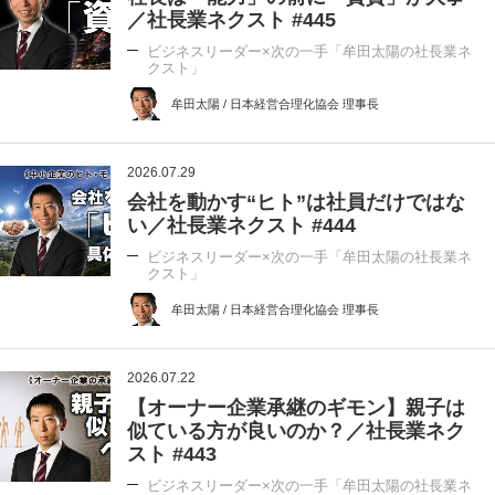
／社長業ネクスト #445
ビジネスリーダー×次の一手「牟田太陽の社長業ネ
クスト」
牟田太陽 / 日本経営合理化協会 理事長
2026.07.29
会社を動かす“ヒト”は社員だけではな
い／社長業ネクスト #444
ビジネスリーダー×次の一手「牟田太陽の社長業ネ
クスト」
牟田太陽 / 日本経営合理化協会 理事長
2026.07.22
【オーナー企業承継のギモン】親子は
似ている方が良いのか？／社長業ネク
スト #443
ビジネスリーダー×次の一手「牟田太陽の社長業ネ