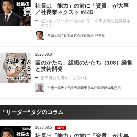
社長は「能力」の前に「資質」が大事
／社長業ネクスト #445
ビジネスリーダー×次の一手「牟田太陽の社長業ネ
クスト」
牟田太陽 / 日本経営合理化協会 理事長
2026.08.3
国のかたち、組織のかたち（108）経営
と技術開発
指導者たる者かくあるべし
宇惠一郎氏 / 元読売新聞東京本社国際部編集委員
"リーダー"タグのコラム
2026.08.5
NEW
社長は「能力」の前に「資質」が大事