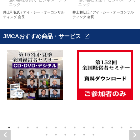
ニック
ニック
井上和弘氏 / アイ・シー・オーコンサル
井上和弘氏 / アイ・シー・オーコンサル
ティング 会長
ティング 会長
JMCAおすすめ商品・サービス
open_in_new