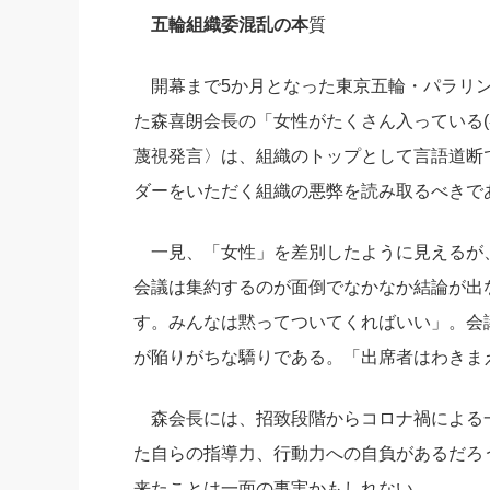
五輪組織委混乱の本
質
社長の右
酒井英之
開幕まで5か月となった東京五輪・パラリン
た森喜朗会長の「女性がたくさん入っている(
蔑視発言〉は、組織のトップとして言語道断
ダーをいただく組織の悪弊を読み取るべきで
一見、「女性」を差別したように見えるが
会議は集約するのが面倒でなかなか結論が出
す。みんなは黙ってついてくればいい」。会
が陥りがちな驕りである。「出席者はわきま
森会長には、招致段階からコロナ禍による
た自らの指導力、行動力への自負があるだろ
来たことは一面の事実かもしれない。