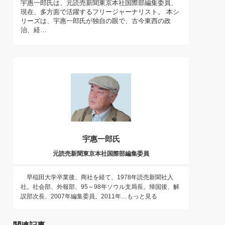
宇惠一郎氏は、元読売新聞東京本社国際部編集委員、
)
現在、多方面で活躍するフリージャーナリスト。 本シ
喜の『これぞ！"本物の温泉"』(157)
リーズは、宇惠一郎氏が独自の眼で、古今東西の政
治、経…
宇惠一郎氏
元読売新聞東京本社国際部編集委員
早稲田大学卒業後、商社を経て、1978年読売新聞社入
社。社会部、外報部、95～98年ソウル支局長。帰国後、解
説部次長、2007年編集委員。2011年…もっと見る