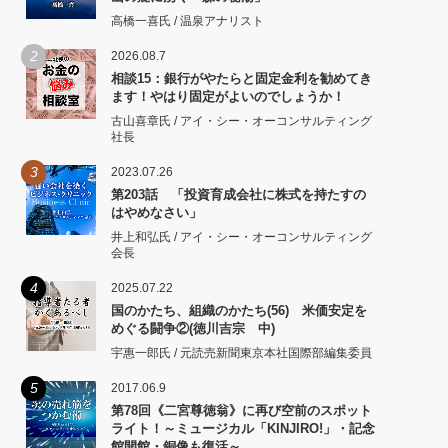
高橋一喜氏 / 温泉アナリスト
2
2026.08.7
相談15：銀行がやたらと固定金利を勧めてき
ます！やはり固定がよいのでしょうか！
古山喜章氏 / アイ・シー・オーコンサルティング
社長
3
2023.07.26
第203話 「投資育成会社に株式を持たすの
はやめなさい」
井上和弘氏 / アイ・シー・オーコンサルティング
会長
4
2025.07.22
国のかたち、組織のかたち(56) 米価安定を
めぐる闘争②(徳川吉宗 中)
宇惠一郎氏 / 元読売新聞東京本社国際部編集委員
5
2017.06.9
第78回《二宮尊徳翁》に再び空前のスポット
ライト！～ミュージカル「KINJIRO!」・記念
館開館・銅像も復活～