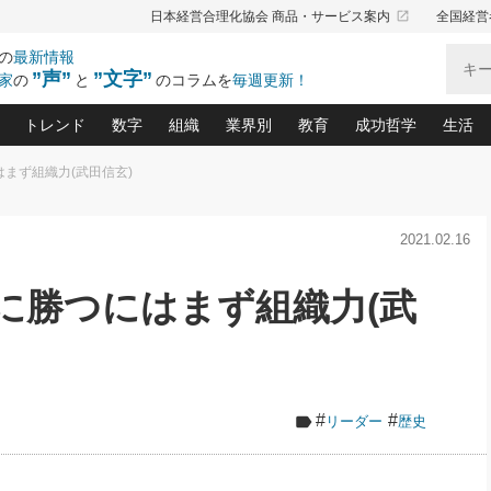
launch
日本経営合理化協会 商品・サービス案内
全国経営
の
最新情報
”声”
”文字”
家
の
と
のコラムを
毎週更新！
トレンド
数字
組織
業界別
教育
成功哲学
生活
はまず組織力(武田信玄)
る仕組みづくり講座(12)
産を守る一手(171)
ーワンで勝ち残る企業風土づくり(54)
《ニューヨーク発》ビジネスリーダーの先読み: 最新トレンド
オーナー社長の「お金の悩み相談室」(15)
「賃金の誤解」(135)
なぜ、トヨタ式で会社が伸びるのか？(
“出来る”管理職の条件(62)
中国哲学に学ぶ 不
おの
と戦略拠点(9)
(50)
2021.02.16
ーバル経営者は知ってい
(39)
スリーダー×次の一手「牟田太陽の社長業ネクスト」
おカネが残る決算書にするために、やっておきたいこと(
中小企業の新たな法律リスク(178)
売れる住宅を創る 100の視点(100)
あなただからお願いしたいと
令和時代の「社長の
”(9)
「社長の繁盛トレンド通信」(90)
デジ
向(204)
会社を守り抜くための緊急対策(100)
職場の生産性を下げるハラスメントの予防策(1
大久保一彦の“流行る”お店の仕組みづく
クレーム対応 実践マニュアル
先人の名句名言の教
いに勝つにはまず組織力(武
トル・F・グジバチの『経営戦略の新常識』(12)
北村森の「今月のヒット商品」(109)
リーダ
2026.08.5
2
る経営」の極意
、決めておきたい、知っておきたい、やってお
強い決算書の会社はココが違う！(36)
賃金決定の定石(68)
柿内幸夫─社長のための現場改善(174
クレーム対応の新知識と新常
渡部昇一の「日本の
い
第109話 伝統的産品を21世紀
第
ジオジャパンの成功要因と
る者かくあるべし(635)
次の売れ筋をつかむ術(102)
ワイ
」
に生かし切る！
損益分岐点を下げる、Ｐ／Ｌ不況時代の新戦略(12)
顧客・社員・社会から支持される「ウェルビ
デキル社員に育てる！ 社員
経営に活かす“十八史
の資産管理講座(95)
会議での「社長の３分間スピーチ」ネタ帳(159)
社長のメシの種 4.0(206)
門」(23)
必読
2026.08.5
新・会計経営と実学(37)
東川鷹年の「中小企業の人育
略(77)
53)
「経営知になる考え方」(57)
眼と耳
朝礼・会議での「社長の３分間
#
#
リーダー
歴史
決算書の“見える化”術(12)
業績アップにつながる！ワン
スピーチ」ネタ帳（2026年8月5
ブランド戦略(39)
日号）
なたにお願いしたいと思われる「一流の仕事術」(28)
社長の
賢い社長の「経理財務の見どころ・勘どころ・ツッコ
欧米資産家に学ぶ二世教育(1
ぐせ経営哲学(100)
ろ」(149)
米国