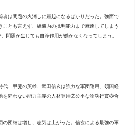
係者は問題の火消しに躍起になるばかりだった。強面で
きことも言えず、組織内の批判能力まで麻痺してしまう
で、問題が生じても自浄作用が働かなくなってしまう。
時代、甲斐の英雄、武田信玄は強力な軍団運用、領国経
地を問わない能力主義の人材登用②公平な論功行賞③合
団の団結は増し、志気は上がった。信玄による最強の軍