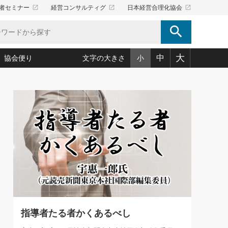
launch
launch
launch
者セミナー
経営コンサルティグ
日本経営合理化協会
search
大
中
協会便り
文字の大きさ
小
5)
況は会社守成の好機(38)
ころ心平の ──社長のための「か・ら・だマネジメント」
「愛読者通信」著者インタビュー(44)
34)
思われる 気配りの達人(127)
人間力の磨き方」(86)
ビジネス見聞録 経営ニュース(100)
タルＡＶを味方に！新・仕事術(180)
0)
り(210)
(92)
え 東洋思想に学ぶ経営学(132)
作間信司の経営無形庵(けいえいむぎょうあん)(166)
ー脳の鍛え方(32)
もっとみる
026.08.5
)
識(57)
指導者たち」(32)
経営セミナー情報局(1)
86回 「言葉狩り」
ンを楽しむ基礎レッスン(12)
ーイング経営入
教育の決め手(203)
略”(30)
繁栄への着眼点 牟田太陽(76)
！社長が読むべき今月の4冊(88)
て」(38)
講話を聞いて学ぼう 実学・耳学・磨く「ミミガク」のすすめ
で楽しむ読書術(162)
(7)
ランク上の手紙・メール術(100)
「氣」(30)
指導者たる者かくあるべし
ミどこ
00)
スポーツ・ビジネスに学ぶ心理学(98)