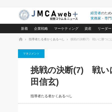
経営者
のため
実務家・専門
新着
企業戦略
マーケティング
資産
リーダー
ホーム
指導者たる者かくあるべし
挑戦の決断(7) 戦いに勝つに
中小企業の「１位づくり」戦略(96)
ネット戦略成功の秘訣 圧倒的に儲か
あなたの会社と資
オンリ
マネジメント
利益を最大化する「業務改善」横田尚哉氏(5)
ビジネスを一瞬で制する！一流グロ
どうなる金融業界
ビジネ
る“社長の戦略印象リスクマネジメント
(446)
強い会社を築く ビジネス・クリニック(240)
中国経済の最新動
挑戦の決断(7) 戦
ロングセラーの玉手箱(9)
ピョー
2026.08.7
2026.08.7
日本レーザー「人を大切にしながら利益を上げ
事業承継の前に
相談15：銀行がやたらと固定金
第153回「内需企業があっと
(3)
大復活＆快進撃！ユニバーサルスタ
きたいコト(12)
指導者た
田信玄)
利を勧めてきます！やはり固定
う間にグローバル成長企業に
は(5)
がよいのでしょうか！
FOOD & LIFE COMPANIES
武器としてのM&A入門(3)
会社と社長のため
朝礼・
最高の自分を表現する 成功イメージ戦
社長のための“儲かる通販”戦略視点(151)
深読み企業分析(1
楠木建の
指導者たる者かくあるべし
酒井光雄 成功事例に学ぶ繁栄企業の
継続経営 百話百行(85)
次もあ
野田久美子 香港ビジネス成功法(10)
社長の口