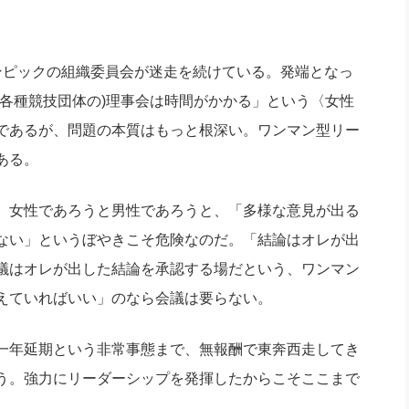
社長のための“全員営業”(30
腕をつくる 人と組織を動かす(200)
銀行交渉はこうしなさい！(12)
高橋一
行動科学マネジメント(5)
の社長のビジョン実現道場(10)
ピックの組織委員会が迷走を続けている。発端となっ
各種競技団体の)理事会は時間がかかる」という〈女性
であるが、問題の本質はもっと根深い。ワンマン型リー
ある。
、女性であろうと男性であろうと、「多様な意見が出る
ない」というぼやきこそ危険なのだ。「結論はオレが出
議はオレが出した結論を承認する場だという、ワンマン
えていればいい」のなら会議は要らない。
一年延期という非常事態まで、無報酬で東奔西走してき
う。強力にリーダーシップを発揮したからこそここまで