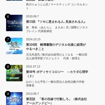
西川りゅうじん氏 / マーケティング コンサルタン
ト
6
2010.06.7
第33回 『ツキに恵まれる人､見放される人』
新 将命 （あたらし まさみ）氏 / 国際ビジネス
ブレイン 代表取締役
7
2024.10.15
第104回 帳簿書類のデジタル化後に経理が
やるべきこと
児玉尚彦氏 / 株式会社経理がよくなる 一般社団
法人経理革新プロジェクト 代表・税理士
8
2011.07.12
第48号 ボディサイコロジー ～カラダ心理学
（２）
おのころ心平氏 / 一般社団法人自然治癒力学校
理事長
9
2013.06.7
第百話 「客の目線で行動しろ」（株式会社
アールアンドビー）