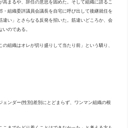
が高まるや、辞任の意思を固めた。そして組織に諮るこ
郎・組織委評議員会議長を自宅に呼び出して後継就任を
筋違い」とさらなる反発を招いた。筋違いどころか、会
ないのである。
この組織はオレが切り盛りして当たり前」という驕り、
ェンダー(性別)差別にとどまらず、ワンマン組織の根
。
ここまでたどり着くことはできなかった」と考える方も