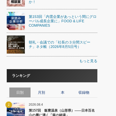
か！
第153回「内需企業があっという間にグロ
ーバル成長企業に」FOOD & LIFE
COMPANIES
朝礼・会議での「社長の３分間スピー
チ」ネタ帳（2026年8月5日号）
もっと見る
ランキング
日別
月別
本
収録物
1
2026.08.4
第157回 飯豊温泉（山形県）――日本百名
山の麓に湧く「森の秘湯」