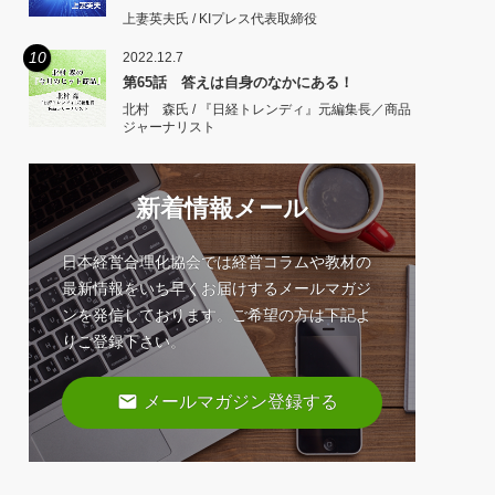
上妻英夫氏 / KIプレス代表取締役
10
2022.12.7
第65話 答えは自身のなかにある！
北村 森氏 / 『日経トレンディ』元編集長／商品
ジャーナリスト
新着情報メール
日本経営合理化協会では経営コラムや教材の
最新情報をいち早くお届けするメールマガジ
ンを発信しております。ご希望の方は下記よ
りご登録下さい。
email
メールマガジン登録する