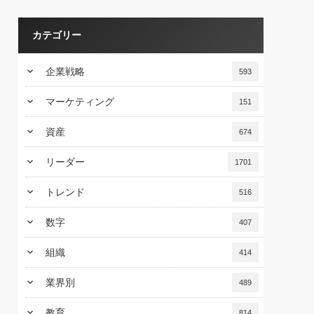
カテゴリー
keyboard_arrow_down
企業戦略
593
keyboard_arrow_down
マーケティング
151
keyboard_arrow_down
資産
674
keyboard_arrow_down
リーダー
1701
keyboard_arrow_down
トレンド
516
keyboard_arrow_down
数字
407
keyboard_arrow_down
組織
414
keyboard_arrow_down
業界別
489
keyboard_arrow_down
教育
814