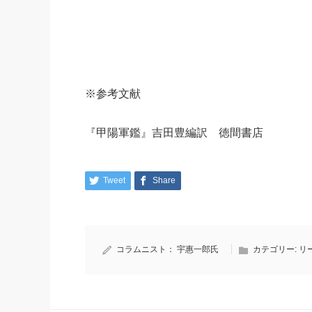
※参考文献
『甲陽軍鑑』吉田豊編訳 徳間書店
Tweet
Share
コラムニスト：
宇惠一郎氏
カテゴリー:
リ