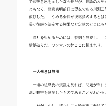
で続投意思を示した森会長だが、世論の反発
ともなく、辞意表明前日に盟友である川淵三
依頼した。「やめる会長が後継指名するとは
長が後継を決定する権限など定款のどこにも
混乱を収めるためには、規則も無視し、「
横紙破りだ。ワンマンの弊ここに極まれり。
一人働きは無用
一連の組織委の混乱を見れば、問題が単にジ
深い弊害を露呈したものであることがわかる
「だがしかし、彼なしに五輪実現に向けて