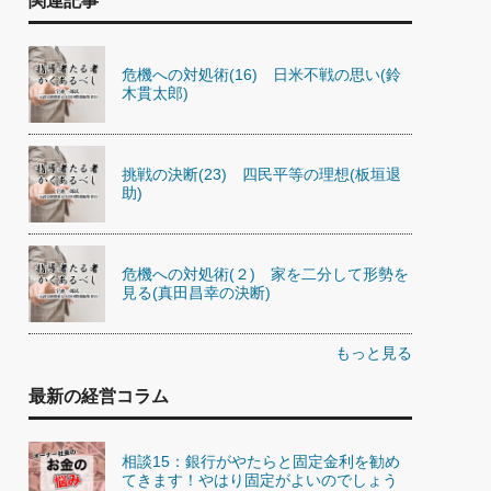
関連記事
危機への対処術(16) 日米不戦の思い(鈴
木貫太郎)
挑戦の決断(23) 四民平等の理想(板垣退
助)
危機への対処術(２) 家を二分して形勢を
見る(真田昌幸の決断)
もっと見る
最新の経営コラム
相談15：銀行がやたらと固定金利を勧め
てきます！やはり固定がよいのでしょう