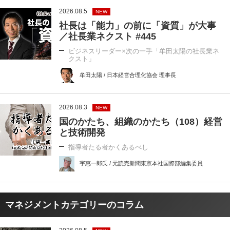
2026.08.5
NEW
社長は「能力」の前に「資質」が大事
／社長業ネクスト #445
ビジネスリーダー×次の一手「牟田太陽の社長業ネ
クスト」
牟田太陽 / 日本経営合理化協会 理事長
2026.08.3
NEW
国のかたち、組織のかたち（108）経営
と技術開発
指導者たる者かくあるべし
宇惠一郎氏 / 元読売新聞東京本社国際部編集委員
マネジメントカテゴリーのコラム