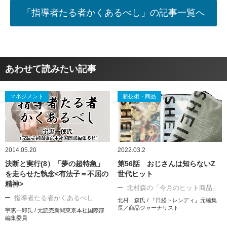
「指導者たる者かくあるべし」の記事一覧へ
あわせて読みたい記事
マネジメント
新技術・商品
2014.05.20
2022.03.2
決断と実行(8）「夢の超特急」
第56話 おじさんは知らないZ
を走らせた執念<有法子＝不屈の
世代ヒット
精神>
北村森の「今月のヒット商品」
指導者たる者かくあるべし
北村 森氏 / 『日経トレンディ』元編集
長／商品ジャーナリスト
宇惠一郎氏 / 元読売新聞東京本社国際部
編集委員