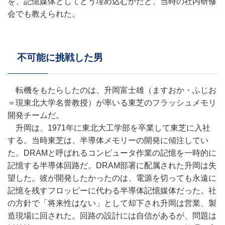
を、記憶媒体としてどう埋め込むかだと、当時の社内研修
会でも教えられた。
不可能に挑戦した男
転機をもたらしたのは、升岡富士雄（ますおか・ふじお
＝現東北大学名誉教授）が率いる東芝のフラッシュメモリ
開発チームだ。
升岡は、1971年に東北大工学部を卒業して東芝に入社
する。当時東芝は、半導体メモリーの開発に傾注してい
た。DRAMと呼ばれるコンピュータ作業の記憶を一時的に
記憶する半導体回路だ。DRAM部署に配属された升岡は失
望した。彼が開発したかったのは、電源を切っても永遠に
記憶を残すフロッピーに代わる半導体記憶媒体だった。社
の方針で「将来性はない」として却下され升岡は営業、製
造現場に回された。回路の設計には自信があるが、問題は