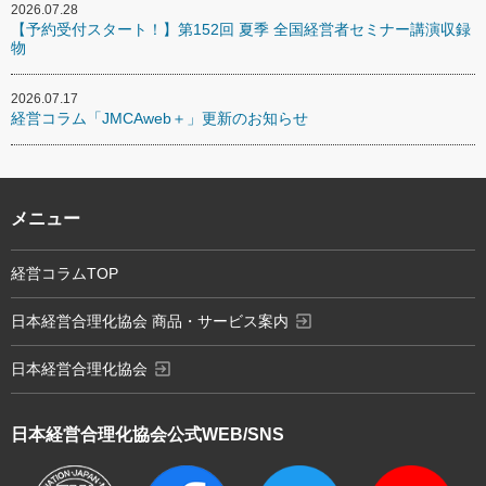
2026.07.28
【予約受付スタート！】第152回 夏季 全国経営者セミナー講演収録
物
2026.07.17
経営コラム「JMCAweb＋」更新のお知らせ
メニュー
経営コラムTOP
exit_to_app
日本経営合理化協会 商品・サービス案内
exit_to_app
日本経営合理化協会
日本経営合理化協会
公式WEB/SNS