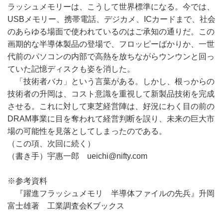
ラッシュメモリーは、こうして世界標準になる。今では、
USBメモリー、携帯電話、デジカメ、ICカードまで、社会
のあらゆる場面で使われているのはご承知の通りだ。この
画期的な半導体製品の登場で、フロッピーばかりか、一世
代前のパソコンの内部で高熱を放ちながらウンウンと回っ
ていた記憶ディスクも姿を消した。
「技術者バカ」という言葉がある。しかし、根っからの
技術者の升岡は、コスト意識を重視して新製品技術を完成
させる。これに対して東芝経営陣は、好況にわく目の前の
DRAM事業に目を奪われて経営判断を誤り、未来の巨大市
場の可能性を見落としてしまったのである。
（この項、次回に続く）
（書き手）宇惠一郎 ueichi@nifty.com
※参考資料
『躍進フラッシュメモリ 半導体ファイルの先兵』升岡
富士雄著 工業調査会Kブックス