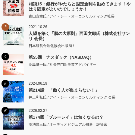
相談15：銀行がやたらと固定金利を勧めてきます！や
はり固定がよいのでしょうか！
古山喜章氏 / アイ・シー・オーコンサルティング社長
3
2021.10.26
人望を築く「脳の大原則」西田文郎氏（株式会社サン
リ 会長）
日本経営合理化協会出版局 /
4
第55回 ナスダック（NASDAQ）
高島健一氏 / 社長専門新事業アドバイザー
5
2024.06.19
第214話 「働く人が集まらない！」
井上和弘氏 / アイ・シー・オーコンサルティング 会長
6
2026.02.27
第174回「ブルーレイ」は無くなるの？
鴻池賢三氏 / オーディオビジュアル機器 評論家