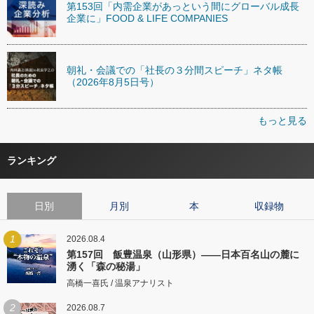
第153回「内需企業があっという間にグローバル成長
企業に」FOOD & LIFE COMPANIES
朝礼・会議での「社長の３分間スピーチ」ネタ帳
（2026年8月5日号）
もっと見る
ランキング
日別
月別
本
収録物
1
2026.08.4
第157回 飯豊温泉（山形県）――日本百名山の麓に
湧く「森の秘湯」
高橋一喜氏 / 温泉アナリスト
2
2026.08.7