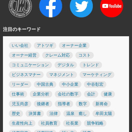
注目のキーワード
いい会社
アトツギ
オーナー企業
オーナー経営
クレーム対応
コスト
コミュニケーション
デジタル
トレンド
ビジネスマナー
マネジメント
マーケティング
リーダー
中国古典
中小企業
中谷彰宏
仕事術
企業分析
会社の数字
会計
健康
児玉尚彦
後継者
指導者
数字
新将命
歴史
決算書
法律
温泉 癒し
牟田太陽
生産性向上
社員教育
社長業
競争戦略