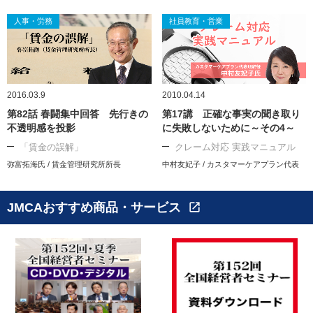
人事・労務
社員教育・営業
2016.03.9
2010.04.14
第82話 春闘集中回答 先行きの
第17講 正確な事実の聞き取り
不透明感を投影
に失敗しないために～その4～
「賃金の誤解」
クレーム対応 実践マニュアル
弥富拓海氏 / 賃金管理研究所所長
中村友妃子 / カスタマーケアプラン代表
JMCAおすすめ商品・サービス
open_in_new