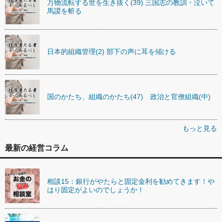
万物流転する世を生き抜く(39) 三国志の教訓・泣いて
馬謖を斬る
日本的組織管理(2) 部下の声に耳を傾ける
国のかたち、組織のかたち(47) 政治と官僚組織(中)
もっと見る
最新の経営コラム
相談15：銀行がやたらと固定金利を勧めてきます！や
はり固定がよいのでしょうか！