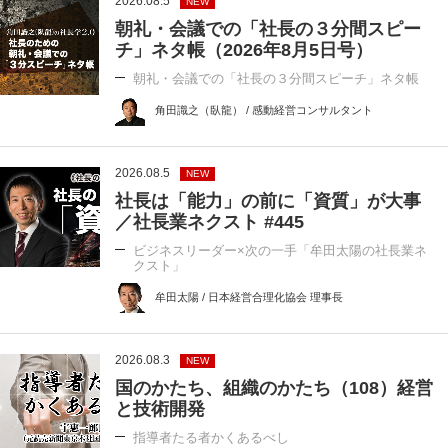
2026.08.5
NEW
朝礼・会議での「社長の３分間スピー
チ」ネタ帳（2026年8月5日号）
朝礼・会議での「社長の３分間スピーチ」ネタ帳
角田識之（臥龍） / 感動経営コンサルタント
2026.08.5
NEW
社長は「能力」の前に「資質」が大事
／社長業ネクスト #445
ビジネスリーダー×次の一手「牟田太陽の社長業ネ
クスト」
牟田太陽 / 日本経営合理化協会 理事長
2026.08.3
NEW
国のかたち、組織のかたち（108）経営
と技術開発
指導者たる者かくあるべし