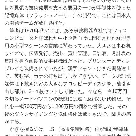
にコンピュータ技術の革新は目覚ましいものがある。その
目を見張る技術発展を支える要因の一つが半導体を使った
記憶媒体（フラッシュメモリー）の開発で、これは日本人
の開発チームが成し遂げた。
筆者は1970年代の半ば、ある事務機器商社でオフィス
コンピュータと呼ばれた中小企業向けに開発された経理専
用の小型マシーンの営業に関わっていた。大きさは事務机
サイズで、伝票発行、売掛、買掛管理、日計表、月計表の
集計を担う画期的な事務機器だった。プリンターとディス
プレイも装備されていたが、漢字フォントはまだ開発途上
で、英数字、カナの打ち出ししかできない。データの記憶
媒体は下敷きほどの大きなフロッピーディスクを、袖引き
出し部分に2−４枚セットして使った。今なら一台10万円
を切るノートパソコンの機能には遠く及ばない代物だ。そ
れを一機700万円から1,200万円の価格で営業した。その
後のダウンサイジングと低価格化は驚くもので、隔世の感
がする。
かぎを握るのは、LSI（高度集積回路）化が進む半導体