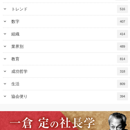
keyboard_arrow_down
トレンド
516
keyboard_arrow_down
数字
407
keyboard_arrow_down
組織
414
keyboard_arrow_down
業界別
489
keyboard_arrow_down
教育
814
keyboard_arrow_down
成功哲学
318
keyboard_arrow_down
生活
809
keyboard_arrow_down
協会便り
394