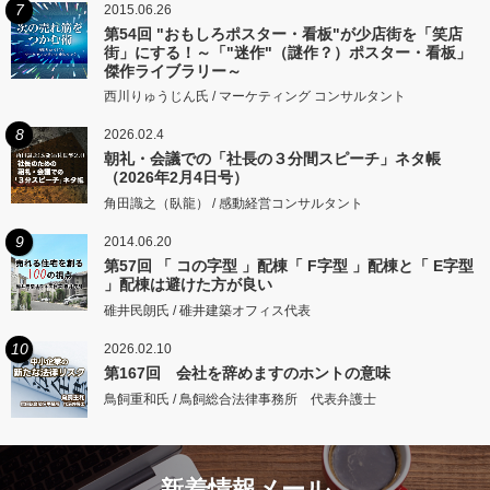
7
2015.06.26
第54回 "おもしろポスター・看板"が少店街を「笑店
街」にする！～「"迷作"（謎作？）ポスター・看板」
傑作ライブラリー～
西川りゅうじん氏 / マーケティング コンサルタント
8
2026.02.4
朝礼・会議での「社長の３分間スピーチ」ネタ帳
（2026年2月4日号）
角田識之（臥龍） / 感動経営コンサルタント
9
2014.06.20
第57回 「 コの字型 」配棟「 F字型 」配棟と「 E字型
」配棟は避けた方が良い
碓井民朗氏 / 碓井建築オフィス代表
10
2026.02.10
第167回 会社を辞めますのホントの意味
鳥飼重和氏 / 鳥飼総合法律事務所 代表弁護士
新着情報メール