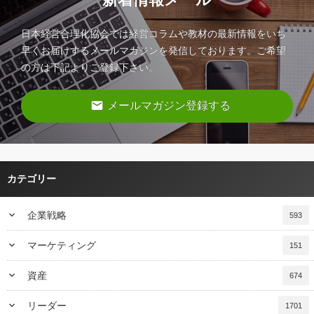
日本経営合理化協会では経営コラムや教材の最新情報をいち
早くお届けするメールマガジンを発信しております。ご希望
の方は下記よりご登録下さい。
email
メールマガジン登録する
カテゴリー
keyboard_arrow_down
企業戦略
593
keyboard_arrow_down
マーケティング
151
keyboard_arrow_down
資産
674
keyboard_arrow_down
リーダー
1701