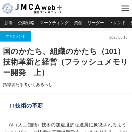
menu
新着
企業戦略
マーケティング
資産
リーダー
トレンド
マネジメント
2026.06.16
国のかたち、組織のかたち（101）
技術革新と経営（フラッシュメモリ
ー開発 上）
指導者たる者かくあるべし
IT技術の革新
AI（人工知能）技術の加速度的な進展に象徴されるよう