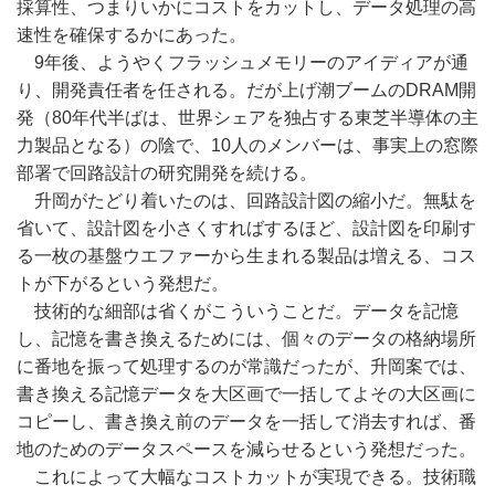
採算性、つまりいかにコストをカットし、データ処理の高
速性を確保するかにあった。
9年後、ようやくフラッシュメモリーのアイディアが通
り、開発責任者を任される。だが上げ潮ブームのDRAM開
発（80年代半ばは、世界シェアを独占する東芝半導体の主
力製品となる）の陰で、10人のメンバーは、事実上の窓際
部署で回路設計の研究開発を続ける。
升岡がたどり着いたのは、回路設計図の縮小だ。無駄を
省いて、設計図を小さくすればするほど、設計図を印刷す
る一枚の基盤ウエファーから生まれる製品は増える、コス
トが下がるという発想だ。
技術的な細部は省くがこういうことだ。データを記憶
し、記憶を書き換えるためには、個々のデータの格納場所
に番地を振って処理するのが常識だったが、升岡案では、
書き換える記憶データを大区画で一括してよその大区画に
コピーし、書き換え前のデータを一括して消去すれば、番
地のためのデータスペースを減らせるという発想だった。
これによって大幅なコストカットが実現できる。技術職