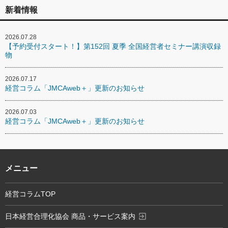
新着情報
2026.07.28
【予約受付スタート！】第152回 夏季 全国経営者セミナー講演収録
物
2026.07.17
経営コラム「JMCAweb＋」更新のお知らせ
2026.07.03
経営コラム「JMCAweb＋」更新のお知らせ
メニュー
経営コラムTOP
exit_to_app
日本経営合理化協会 商品・サービス案内