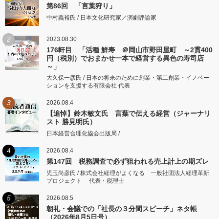
第86回 「言葉狩り」
中村義裕氏 / 日本文化研究家／演劇評論家
2
2023.08.30
176軒目 「活種 鮮寿 ＠岡山市野田屋町 ～2貫400
円（税別）でおまかせ一本で経営する異色の寿司店
～」
大久保一彦氏 / 日本の将来のために創業・第二創業・イノベー
ションを支援する有限会社 代表
3
2026.08.4
【追悼】鈴木敏文氏 言葉で伝える経営（ジャーナリ
スト 勝見明氏）
日本経営合理化協会出版局 /
4
2026.08.4
第147回 税務調査で必ず狙われる売上計上の期ズレ
児玉尚彦氏 / 株式会社経理がよくなる 一般社団法人経理革新
プロジェクト 代表・税理士
5
2026.08.5
朝礼・会議での「社長の３分間スピーチ」ネタ帳
（2026年8月5日号）