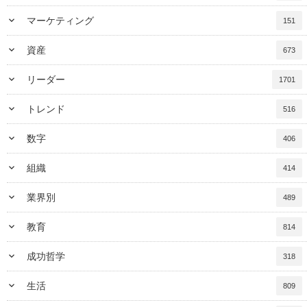
keyboard_arrow_down
マーケティング
151
keyboard_arrow_down
資産
673
keyboard_arrow_down
リーダー
1701
keyboard_arrow_down
トレンド
516
keyboard_arrow_down
数字
406
keyboard_arrow_down
組織
414
keyboard_arrow_down
業界別
489
keyboard_arrow_down
教育
814
keyboard_arrow_down
成功哲学
318
keyboard_arrow_down
生活
809