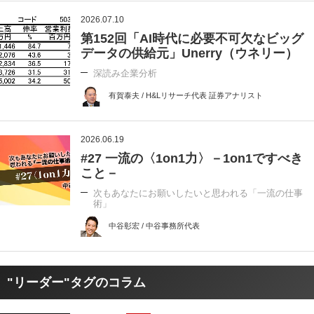
2026.07.10
第152回「AI時代に必要不可欠なビッグ
データの供給元」Unerry（ウネリー）
深読み企業分析
有賀泰夫 / H&Lリサーチ代表 証券アナリスト
2026.06.19
#27 一流の〈1on1力〉－1on1ですべき
こと－
次もあなたにお願いしたいと思われる「一流の仕事
術」
中谷彰宏 / 中谷事務所代表
"リーダー"タグのコラム