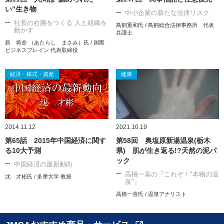
い”生き物
中小企業の新たな法律リスク
社長の右腕をつくる 人と組織を
鳥飼重和氏 / 鳥飼総合法律事務所 代表
動かす
弁護士
新 将命 （あたらし まさみ）氏 / 国際
ビジネスブレイン 代表取締役
経済・株式・資産
健康
2014.11.12
2021.10.19
第65話 2015年中国経済に関す
第58回 奥塩原新湯温泉(栃木
る10大予測
県) 肌が生き返る!?天然の泥パ
ック
中国経済の最新動向
高橋一喜の『これぞ！"本物の温
沈 才彬氏 / 多摩大学 教授
泉"』
高橋一喜氏 / 温泉アナリスト