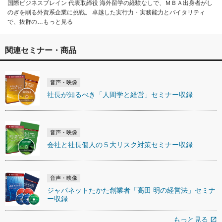
国際ビジネスブレイン 代表取締役 海外留学の経験なしで、ＭＢＡ出身者がし
のぎを削る外資系企業に挑戦。 卓越した実行力・実務能力とバイタリティ
で、抜群の…もっと見る
関連セミナー・商品
音声・映像
社長が知るべき「人間学と経営」セミナー収録
音声・映像
会社と社長個人の５大リスク対策セミナー収録
音声・映像
ジャパネットたかた創業者「高田 明の経営法」セミナ
ー収録
もっと見る
open_in_new