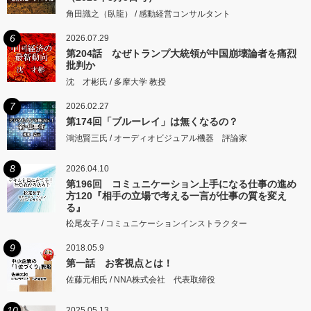
角田識之（臥龍） / 感動経営コンサルタント
6
2026.07.29
第204話 なぜトランプ大統領が中国崩壊論者を痛烈
批判か
沈 才彬氏 / 多摩大学 教授
7
2026.02.27
第174回「ブルーレイ」は無くなるの？
鴻池賢三氏 / オーディオビジュアル機器 評論家
8
2026.04.10
第196回 コミュニケーション上手になる仕事の進め
方120『相手の立場で考える一言が仕事の質を変え
る』
松尾友子 / コミュニケーションインストラクター
9
2018.05.9
第一話 お客視点とは！
佐藤元相氏 / NNA株式会社 代表取締役
10
2025.05.13