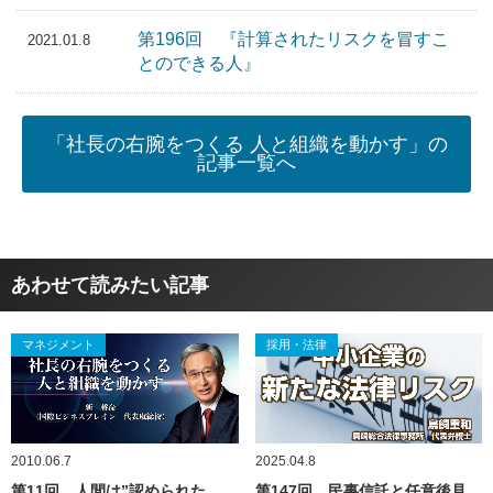
第196回 『計算されたリスクを冒すこ
2021.01.8
とのできる人』
「社長の右腕をつくる 人と組織を動かす」の
記事一覧へ
あわせて読みたい記事
マネジメント
採用・法律
2010.06.7
2025.04.8
第11回 人間は”認められた
第147回 民事信託と任意後見