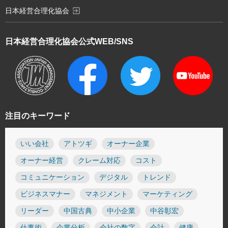
exit_to_app
日本経営合理化協会
日本経営合理化協会
公式WEB/SNS
注目のキーワード
いい会社
アトツギ
オーナー企業
オーナー経営
クレーム対応
コスト
コミュニケーション
デジタル
トレンド
ビジネスマナー
マネジメント
マーケティング
リーダー
中国古典
中小企業
中谷彰宏
仕事術
企業分析
会社の数字
会計
健康