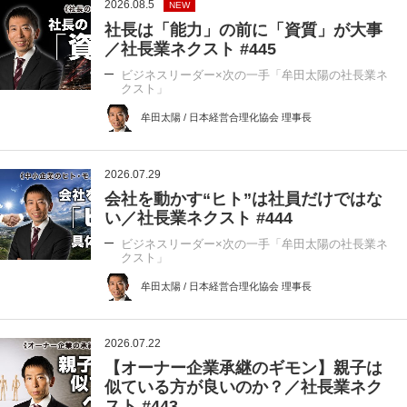
2026.08.5
NEW
社長は「能力」の前に「資質」が大事
／社長業ネクスト #445
ビジネスリーダー×次の一手「牟田太陽の社長業ネ
クスト」
牟田太陽 / 日本経営合理化協会 理事長
2026.07.29
会社を動かす“ヒト”は社員だけではな
い／社長業ネクスト #444
ビジネスリーダー×次の一手「牟田太陽の社長業ネ
クスト」
牟田太陽 / 日本経営合理化協会 理事長
2026.07.22
【オーナー企業承継のギモン】親子は
似ている方が良いのか？／社長業ネク
スト #443