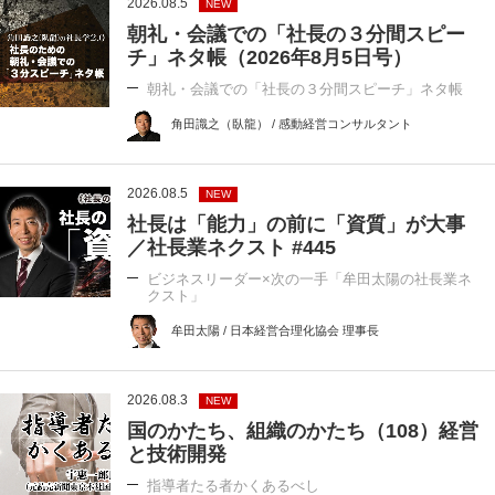
2026.08.5
NEW
朝礼・会議での「社長の３分間スピー
チ」ネタ帳（2026年8月5日号）
朝礼・会議での「社長の３分間スピーチ」ネタ帳
角田識之（臥龍） / 感動経営コンサルタント
2026.08.5
NEW
社長は「能力」の前に「資質」が大事
／社長業ネクスト #445
ビジネスリーダー×次の一手「牟田太陽の社長業ネ
クスト」
牟田太陽 / 日本経営合理化協会 理事長
2026.08.3
NEW
国のかたち、組織のかたち（108）経営
と技術開発
指導者たる者かくあるべし