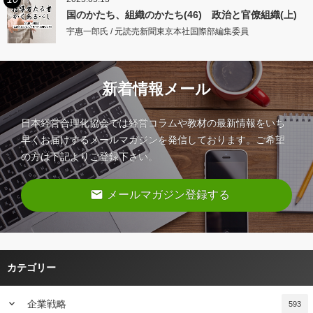
国のかたち、組織のかたち(46) 政治と官僚組織(上)
宇惠一郎氏 / 元読売新聞東京本社国際部編集委員
新着情報メール
日本経営合理化協会では経営コラムや教材の最新情報をいち
早くお届けするメールマガジンを発信しております。ご希望
の方は下記よりご登録下さい。
email
メールマガジン登録する
カテゴリー
keyboard_arrow_down
企業戦略
593