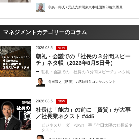
宇惠一郎氏 / 元読売新聞東京本社国際部編集委員
マネジメントカテゴリーのコラム
2026.08.5
NEW
朝礼・会議での「社長の３分間スピー
チ」ネタ帳（2026年8月5日号）
朝礼・会議での「社長の３分間スピーチ」ネタ帳
角田識之（臥龍） / 感動経営コンサルタント
2026.08.5
NEW
社長は「能力」の前に「資質」が大事
／社長業ネクスト #445
ビジネスリーダー×次の一手「牟田太陽の社長業ネ
クスト」