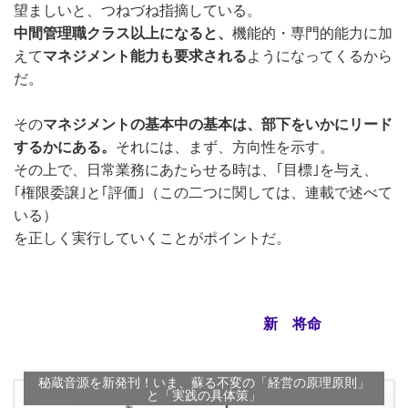
望ましいと、つねづね指摘している。
中間管理職クラス以上になると、
機能的・専門的能力に加
えて
マネジメント能力も要求される
ようになってくるから
だ。
その
マネジメントの基本中の基本は、部下をいかにリード
するかにある。
それには、まず、方向性を示す。
その上で、日常業務にあたらせる時は、｢目標｣を与え、
｢権限委譲｣と｢評価｣（この二つに関しては、連載で述べて
いる）
を正しく実行していくことがポイントだ。
新 将命
秘蔵音源を新発刊！いま、蘇る不変の「経営の原理原則」
と「実践の具体策」