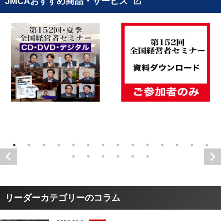
JMCAおすすめ商品・サービス
open_in_new
リーダーカテゴリーのコラム