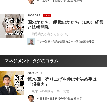
牟田太陽 / 日本経営合理化協会 理事長
2026.08.3
NEW
国のかたち、組織のかたち（108）経営
と技術開発
指導者たる者かくあるべし
宇惠一郎氏 / 元読売新聞東京本社国際部編集委員
"マネジメント"タグのコラム
2026.07.17
第75回 売り上げを伸ばす決め手は
「想像力」
繁栄への着眼点 牟田太陽
牟田太陽 / 日本経営合理化協会 理事長