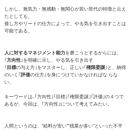
しかし、無気力・無感動・無関心が若い世代の特徴と云え
たとしても、
接し方やリードの仕方によって、やる気を引き出すことは
可能である。
人に対するマネジメント能力
を磨こうとするからには、
｢
方向性
｣を明確に示し、やる気を引き出す
｢
目標
の与え方｣をマスターし、正しい｢
権限委譲
｣と、納得
のいく｢
評価
の仕方｣を身につけていかなければな らな
い。
キーワードは､｢方向性｣｢目標｣｢権限委譲｣｢評価｣の４つで
あるが、今回は、｢方向性｣について考えてみたい。
人間というのは、“給料が安い”“残業が多い”といった不平