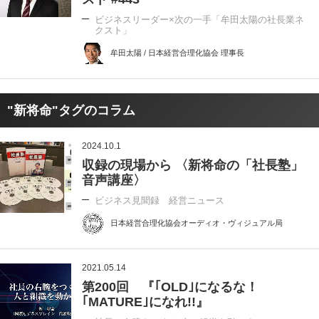
ビジネスリーダー×次の一手「牟田太陽の社長業ネ
クスト」
牟田太陽 / 日本経営合理化協会 理事長
"新将命"タグのコラム
2024.10.1
収録の現場から 〈新将命の「社長塾」
音声講座〉
ビジネス見聞録 経営ニュース
日本経営合理化協会オーディオ・ヴィジュアル局
2021.05.14
第200回 『｢OLD｣になるな！
｢MATURE｣になれ!!』