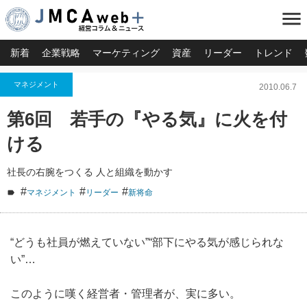
menu
新着
企業戦略
マーケティング
資産
リーダー
トレンド
マネジメント
2010.06.7
第6回 若手の『やる気』に火を付
ける
社長の右腕をつくる 人と組織を動かす
#
#
#
マネジメント
リーダー
新将命
“どうも社員が燃えていない”“部下にやる気が感じられな
い”…
このように嘆く経営者・管理者が、実に多い。