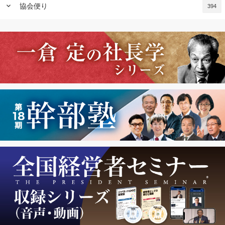
keyboard_arrow_down
協会便り
394