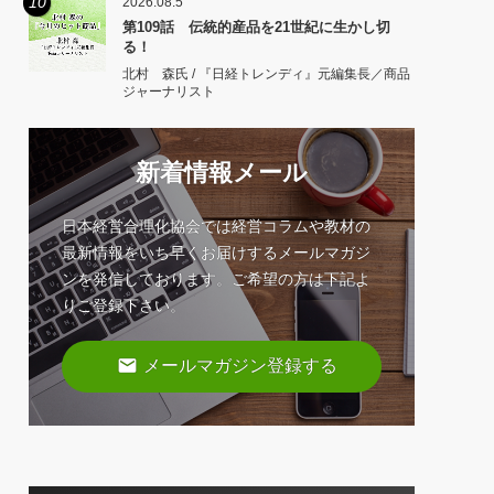
10
2026.08.5
第109話 伝統的産品を21世紀に生かし切
る！
北村 森氏 / 『日経トレンディ』元編集長／商品
ジャーナリスト
新着情報メール
日本経営合理化協会では経営コラムや教材の
最新情報をいち早くお届けするメールマガジ
ンを発信しております。ご希望の方は下記よ
りご登録下さい。
email
メールマガジン登録する