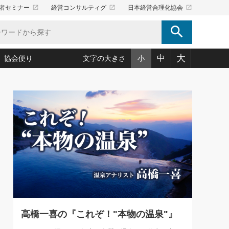
launch
launch
launch
者セミナー
経営コンサルティグ
日本経営合理化協会
search
大
中
協会便り
文字の大きさ
小
5)
況は会社守成の好機(38)
ころ心平の ──社長のための「か・ら・だマネジメント」
「愛読者通信」著者インタビュー(44)
34)
思われる 気配りの達人(127)
人間力の磨き方」(86)
ビジネス見聞録 経営ニュース(100)
タルＡＶを味方に！新・仕事術(180)
0)
り(210)
(92)
え 東洋思想に学ぶ経営学(132)
作間信司の経営無形庵(けいえいむぎょうあん)(166)
ー脳の鍛え方(32)
もっとみる
026.08.4
)
識(57)
指導者たち」(32)
経営セミナー情報局(1)
【追悼】鈴木敏文氏 言葉で伝
ンを楽しむ基礎レッスン(12)
える経営（ジャーナリスト 勝
ーイング経営入
教育の決め手(203)
略”(30)
繁栄への着眼点 牟田太陽(76)
見明氏）
！社長が読むべき今月の4冊(88)
て」(38)
講話を聞いて学ぼう 実学・耳学・磨く「ミミガク」のすすめ
で楽しむ読書術(162)
(7)
ランク上の手紙・メール術(100)
「氣」(30)
高橋一喜の『これぞ！"本物の温泉"』
ミどこ
00)
スポーツ・ビジネスに学ぶ心理学(98)