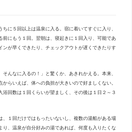
社長のための“全員営業”(30
腕をつくる 人と組織を動かす(200)
銀行交渉はこうしなさい！(12)
高橋一
行動科学マネジメント(5)
の社長のビジョン実現道場(10)
うちに５回以上は温泉に入る。宿に着いてすぐに入り、
る前にもう１回。翌朝は、寝起きに１回入り、可能であ
インが早くできたり、チェックアウトが遅くできたりす
 そんなに入るの！」と驚くか、あきれかえる。本来、
点からいえば、体への負担が大きいので好ましくない。
入浴回数は１回くらいが望ましく、その後は１日２～３
は、１回だけではもったいないし、複数の湯船がある場
より、温泉が自分好みの湯であれば、何度も入りたくな