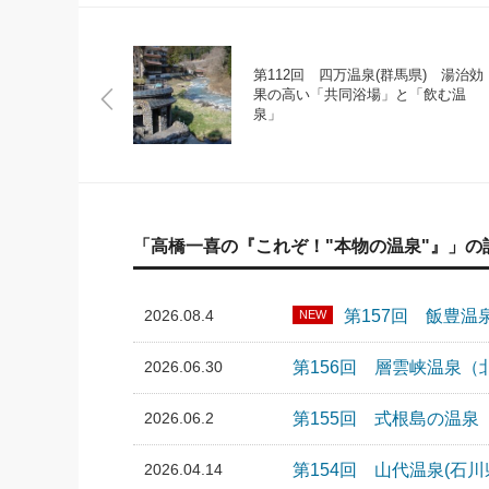
第112回 四万温泉(群馬県) 湯治効
果の高い「共同浴場」と「飲む温
泉」
「高橋一喜の『これぞ！"本物の温泉"』」の
2026.08.4
第157回 飯豊
NEW
2026.06.30
第156回 層雲峡温泉
2026.06.2
第155回 式根島の温
2026.04.14
第154回 山代温泉(石