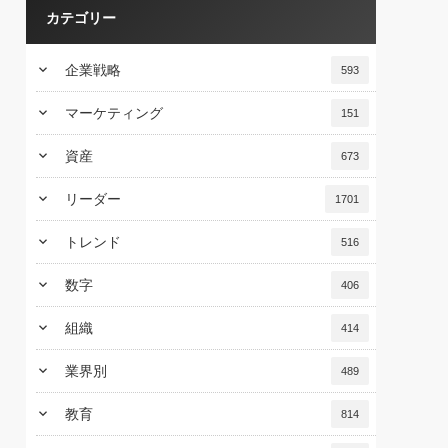
カテゴリー
keyboard_arrow_down
企業戦略
593
keyboard_arrow_down
マーケティング
151
keyboard_arrow_down
資産
673
keyboard_arrow_down
リーダー
1701
keyboard_arrow_down
トレンド
516
keyboard_arrow_down
数字
406
keyboard_arrow_down
組織
414
keyboard_arrow_down
業界別
489
keyboard_arrow_down
教育
814