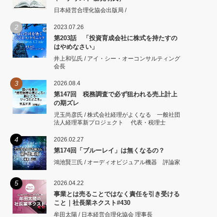
日本経営合理化協会出版局 /
2
2023.07.26
第203話 「投資育成会社に株式を持たすの
はやめなさい」
井上和弘氏 / アイ・シー・オーコンサルティング
会長
3
2026.08.4
第147回 税務調査で必ず狙われる売上計上
の期ズレ
児玉尚彦氏 / 株式会社経理がよくなる 一般社団
法人経理革新プロジェクト 代表・税理士
4
2026.02.27
第174回「ブルーレイ」は無くなるの？
鴻池賢三氏 / オーディオビジュアル機器 評論家
5
2026.04.22
事業とは売ることではなく責任を引き受ける
こと｜社長業ネクスト#430
牟田太陽 / 日本経営合理化協会 理事長