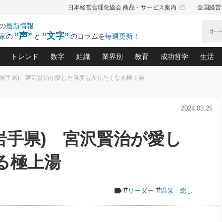
launch
日本経営合理化協会 商品・サービス案内
全国経営
の
最新情報
”声”
”文字”
家
の
と
のコラムを
毎週更新！
トレンド
数字
組織
業界別
教育
成功哲学
生活
泉(岩手県) 宮沢賢治が愛した何度も入りたくなる極上湯
る仕組みづくり講座(12)
産を守る一手(171)
ーワンで勝ち残る企業風土づくり(54)
《ニューヨーク発》ビジネスリーダーの先読み: 最新トレンド
オーナー社長の「お金の悩み相談室」(14)
「賃金の誤解」(135)
なぜ、トヨタ式で会社が伸びるのか？(
“出来る”管理職の条件(62)
中国哲学に学ぶ 不
おの
と戦略拠点(9)
(50)
2024.03.26
ーバル経営者は知ってい
(39)
スリーダー×次の一手「牟田太陽の社長業ネクスト」
おカネが残る決算書にするために、やっておきたいこと(
中小企業の新たな法律リスク(178)
売れる住宅を創る 100の視点(100)
あなただからお願いしたいと
令和時代の「社長の
”(9)
「社長の繁盛トレンド通信」(90)
デジ
向(204)
会社を守り抜くための緊急対策(100)
職場の生産性を下げるハラスメントの予防策(1
大久保一彦の“流行る”お店の仕組みづく
クレーム対応 実践マニュアル
先人の名句名言の教
(岩手県) 宮沢賢治が愛し
トル・F・グジバチの『経営戦略の新常識』(12)
北村森の「今月のヒット商品」(109)
リーダ
2026.08.5
2026.08.5
2
る経営」の極意
、決めておきたい、知っておきたい、やってお
強い決算書の会社はココが違う！(36)
賃金決定の定石(68)
柿内幸夫─社長のための現場改善(174
クレーム対応の新知識と新常
渡部昇一の「日本の
紀
第86回 「言葉狩り」
社長は「能力」の前に「資質」
ジオジャパンの成功要因と
る者かくあるべし(635)
次の売れ筋をつかむ術(102)
ワイ
る極上湯
が大事／社長業ネクスト #445
損益分岐点を下げる、Ｐ／Ｌ不況時代の新戦略(12)
顧客・社員・社会から支持される「ウェルビ
デキル社員に育てる！ 社員
経営に活かす“十八史
の資産管理講座(95)
会議での「社長の３分間スピーチ」ネタ帳(159)
社長のメシの種 4.0(206)
門」(23)
必読
新・会計経営と実学(37)
東川鷹年の「中小企業の人育
略(77)
52)
「経営知になる考え方」(57)
眼と耳
#
#
リーダー
温泉 癒し
決算書の“見える化”術(12)
業績アップにつながる！ワン
ブランド戦略(39)
なたにお願いしたいと思われる「一流の仕事術」(28)
社長の
賢い社長の「経理財務の見どころ・勘どころ・ツッコ
欧米資産家に学ぶ二世教育(1
ぐせ経営哲学(100)
ろ」(149)
米国