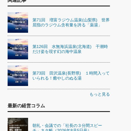
関連記事
第71回 増富ラジウム温泉(山梨県) 世界
屈指のラジウム含有量を誇る「薬湯」
第126回 水無海浜温泉(北海道) 干潮時
だけ姿を現す幻の海中温泉
第73回 田沢温泉(長野県) １時間入って
いられる！癒やしのぬる湯
もっと見る
最新の経営コラム
朝礼・会議での「社長の３分間スピー
チ」ネタ帳（2026年8月5日号）