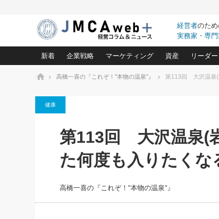
経営者
のため
実務家・専門
新着
企業戦略
マーケティング
資産
リーダー
ホーム
高橋一喜の『これぞ！"本物の温泉"』
第113回 大沢温
中小企業の「１位づくり」戦略(96)
ネット戦略成功の秘訣 圧倒的に儲か
あなたの会社と資
オンリ
健康
利益を最大化する「業務改善」横田尚哉氏(5)
ビジネスを一瞬で制する！一流グロ
どうなる金融業界
ビジネ
る“社長の戦略印象リスクマネジメント
(446)
強い会社を築く ビジネス・クリニック(240)
中国経済の最新動
第113回 大沢温泉
ロングセラーの玉手箱(9)
ピョー
2026.08.5
日本レーザー「人を大切にしながら利益を上げ
事業承継の前に
第109話 伝統的産品を21世
(3)
大復活＆快進撃！ユニバーサルスタ
きたいコト(12)
指導者た
た何度も入りたくな
に生かし切る！
は(5)
武器としてのM&A入門(3)
会社と社長のため
朝礼・
2026.08.5
最高の自分を表現する 成功イメージ戦
社長のための“儲かる通販”戦略視点(151)
深読み企業分析(1
楠木建の
朝礼・会議での「社長の３分間
高橋一喜の『これぞ！"本物の温泉"』
スピーチ」ネタ帳（2026年8月5
酒井光雄 成功事例に学ぶ繁栄企業の
日号）
継続経営 百話百行(85)
次もあ
野田久美子 香港ビジネス成功法(10)
社長の口