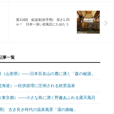
第114回 鉛温泉(岩手県) 深さ1.25
ｍ！ 日本一深い岩風呂にたゆたう
記事一覧
温泉（山形県）――日本百名山の麓に湧く「森の秘湯」
（北海道）―柱状節理に圧倒される絶景温泉
泉（東京都）――小さな島に湧く野趣あふれる露天風呂
川県) 古き良き時代の温泉風景「湯の曲輪」