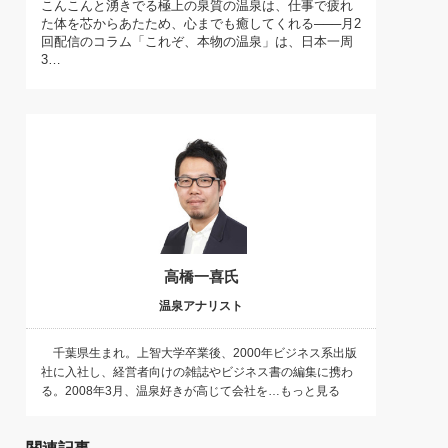
こんこんと湧きでる極上の泉質の温泉は、仕事で疲れ
)
た体を芯からあたため、心までも癒してくれる───月2
喜の『これぞ！"本物の温泉"』(157)
回配信のコラム「これぞ、本物の温泉」は、日本一周
3…
高橋一喜氏
温泉アナリスト
千葉県生まれ。上智大学卒業後、2000年ビジネス系出版
社に入社し、経営者向けの雑誌やビジネス書の編集に携わ
る。2008年3月、温泉好きが高じて会社を…もっと見る