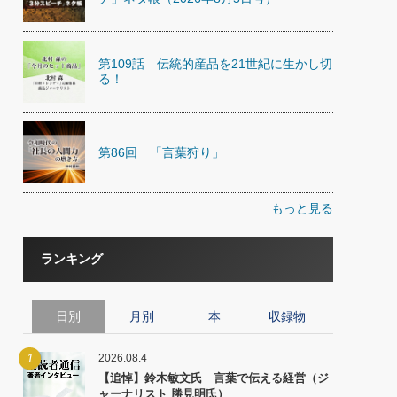
第109話 伝統的産品を21世紀に生かし切
る！
第86回 「言葉狩り」
もっと見る
ランキング
日別
月別
本
収録物
1
2026.08.4
【追悼】鈴木敏文氏 言葉で伝える経営（ジ
ャーナリスト 勝見明氏）