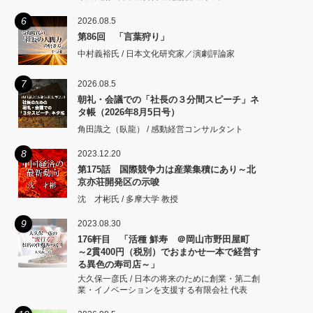
6
2026.08.5
第86回 「言葉狩り」
中村義裕氏 / 日本文化研究家／演劇評論家
7
2026.08.5
朝礼・会議での「社長の３分間スピーチ」ネ
タ帳（2026年8月5日号）
角田識之（臥龍） / 感動経営コンサルタント
8
2023.12.20
第175話 国際競争力は産業集積にあり～北
京亦荘開発区の示唆
沈 才彬氏 / 多摩大学 教授
9
2023.08.30
176軒目 「活種 鮮寿 ＠岡山市野田屋町
～2貫400円（税別）でおまかせ一本で経営す
る異色の寿司店～」
大久保一彦氏 / 日本の将来のために創業・第二創
業・イノベーションを支援する有限会社 代表