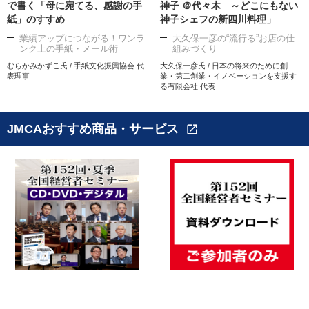
で書く「母に宛てる、感謝の手
神子 ＠代々木 ～どこにもない
紙」のすすめ
神子シェフの新四川料理」
業績アップにつながる！ワンラ
大久保一彦の“流行る”お店の仕
ンク上の手紙・メール術
組みづくり
むらかみかずこ氏 / 手紙文化振興協会 代
大久保一彦氏 / 日本の将来のために創
表理事
業・第二創業・イノベーションを支援す
る有限会社 代表
JMCAおすすめ商品・サービス
open_in_new