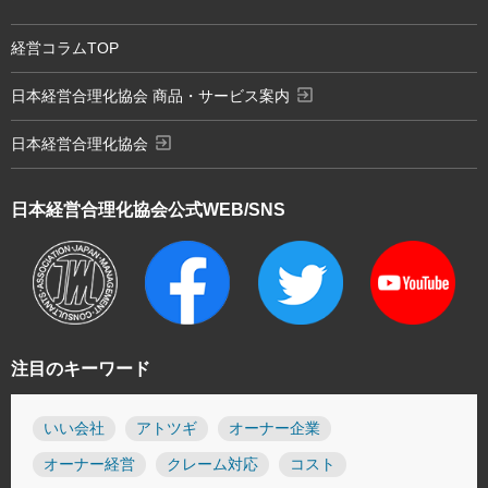
経営コラムTOP
exit_to_app
日本経営合理化協会 商品・サービス案内
exit_to_app
日本経営合理化協会
日本経営合理化協会
公式WEB/SNS
注目のキーワード
いい会社
アトツギ
オーナー企業
オーナー経営
クレーム対応
コスト