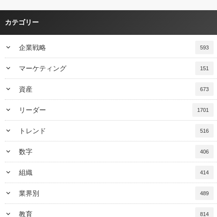
カテゴリー
keyboard_arrow_down
企業戦略
593
keyboard_arrow_down
マーケティング
151
keyboard_arrow_down
資産
673
keyboard_arrow_down
リーダー
1701
keyboard_arrow_down
トレンド
516
keyboard_arrow_down
数字
406
keyboard_arrow_down
組織
414
keyboard_arrow_down
業界別
489
keyboard_arrow_down
教育
814