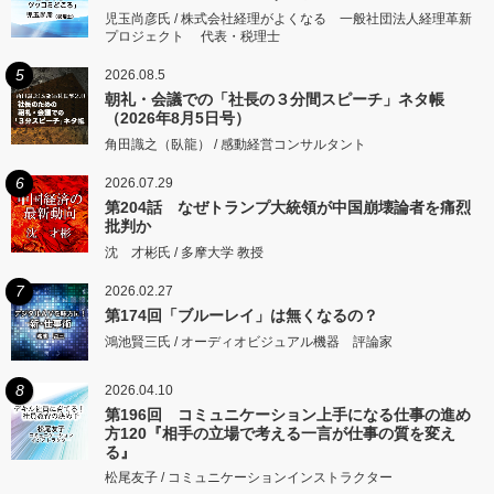
児玉尚彦氏 / 株式会社経理がよくなる 一般社団法人経理革新
プロジェクト 代表・税理士
5
2026.08.5
朝礼・会議での「社長の３分間スピーチ」ネタ帳
（2026年8月5日号）
角田識之（臥龍） / 感動経営コンサルタント
6
2026.07.29
第204話 なぜトランプ大統領が中国崩壊論者を痛烈
批判か
沈 才彬氏 / 多摩大学 教授
7
2026.02.27
第174回「ブルーレイ」は無くなるの？
鴻池賢三氏 / オーディオビジュアル機器 評論家
8
2026.04.10
第196回 コミュニケーション上手になる仕事の進め
方120『相手の立場で考える一言が仕事の質を変え
る』
松尾友子 / コミュニケーションインストラクター