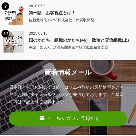
9
2018.05.9
第一話 お客視点とは！
佐藤元相氏 / NNA株式会社 代表取締役
10
2025.05.13
国のかたち、組織のかたち(46) 政治と官僚組織(上)
宇惠一郎氏 / 元読売新聞東京本社国際部編集委員
新着情報メール
日本経営合理化協会では経営コラムや教材の最新情報をいち
早くお届けするメールマガジンを発信しております。ご希望
の方は下記よりご登録下さい。
email
メールマガジン登録する