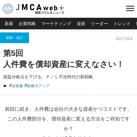
menu
新着
企業戦略
マーケティング
資産
リーダー
トレンド
税務・会計
2017.10.6
第5回
人件費を償却資産に変えなさい！
損益分岐点を下げる、Ｐ／Ｌ不況時代の新戦略
#
#
決算書
財務力アップ
前回に続き、人件費は会社の大きな資産かつコストです。
この人件費部分を、償却資産に変える方法をご存知です
か？