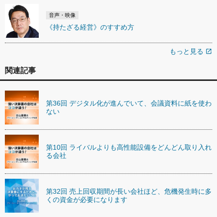
音声・映像
《持たざる経営》のすすめ方
もっと見る
open_in_new
関連記事
第36回 デジタル化が進んでいて、会議資料に紙を使わ
ない
第10回 ライバルよりも高性能設備をどんどん取り入れ
る会社
第32回 売上回収期間が長い会社ほど、危機発生時に多
くの資金が必要になります