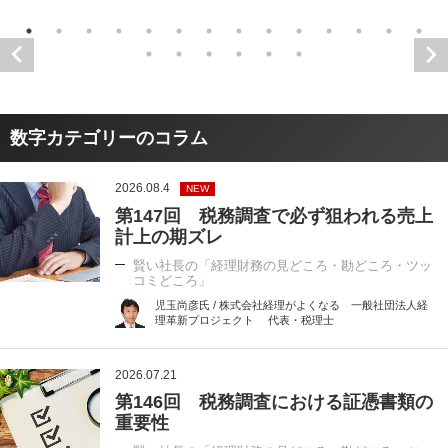
数字カテゴリーのコラム
2026.08.4
NEW
第147回 税務調査で必ず狙われる売上
計上の期ズレ
賢い社長の「経理財務の見どころ・勘どころ・ツッ
コミどころ」
児玉尚彦氏 / 株式会社経理がよくなる 一般社団法人経
理革新プロジェクト 代表・税理士
2026.07.21
第146回 税務調査における証憑書類の
重要性