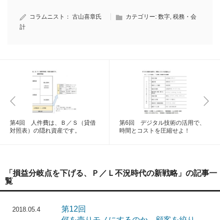
コラムニスト：
古山喜章氏
カテゴリー:
数字
,
税務・会
計
第4回 人件費は、Ｂ／Ｓ（貸借
第6回 デジタル技術の活用で、
対照表）の隠れ資産です。
時間とコストを圧縮せよ！
「損益分岐点を下げる、Ｐ／Ｌ不況時代の新戦略」の記事一
覧
第12回
2018.05.4
何を売りモノにするのか、顧客を絞り、