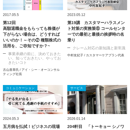
2017.05.5
2023.05.12
第12回
第19講 カスタマーハラスメン
高額退職金をもらっても株価が
ト対策の実務策⑥ コールセンタ
下がらない場合は、どうすれば
ーでの最初と最後の挨拶時の名
いいのか！～その② 種類株式の
乗り
活用を、ご存知ですか？~
クレーム対応の新知識と新常識
事業承継の前に、決めておきた
中村友妃子 / カスタマーケアプラン代表
い、知っておきたい、やってお
きたいコト
古山喜章氏 / アイ・シー・オーコンサル
ティング社長
コミュニケーション
サービス
2024.05.3
2026.01.14
五月病を払拭！ビジネスの現場
204軒目 「トーキョー シノワ