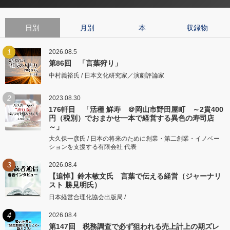
日別
月別
本
収録物
1
2026.08.5
第86回 「言葉狩り」
中村義裕氏 / 日本文化研究家／演劇評論家
2
2023.08.30
176軒目 「活種 鮮寿 ＠岡山市野田屋町 ～2貫400
円（税別）でおまかせ一本で経営する異色の寿司店
～」
大久保一彦氏 / 日本の将来のために創業・第二創業・イノベー
ションを支援する有限会社 代表
3
2026.08.4
【追悼】鈴木敏文氏 言葉で伝える経営（ジャーナリ
スト 勝見明氏）
日本経営合理化協会出版局 /
4
2026.08.4
第147回 税務調査で必ず狙われる売上計上の期ズレ