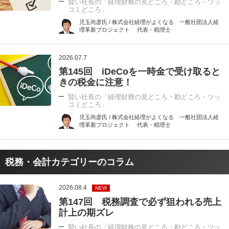
賢い社長の「経理財務の見どころ・勘どころ・ツッ
コミどころ」
児玉尚彦氏 / 株式会社経理がよくなる 一般社団法人経
理革新プロジェクト 代表・税理士
2026.07.7
第145回 iDeCoを一時金で受け取ると
きの税金に注意！
賢い社長の「経理財務の見どころ・勘どころ・ツッ
コミどころ」
児玉尚彦氏 / 株式会社経理がよくなる 一般社団法人経
理革新プロジェクト 代表・税理士
税務・会計カテゴリーのコラム
2026.08.4
NEW
第147回 税務調査で必ず狙われる売上
計上の期ズレ
賢い社長の「経理財務の見どころ・勘どころ・ツッ