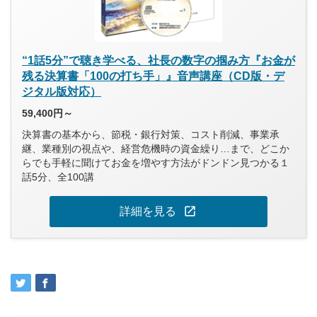
“1話5分”で聴き学べる、社長の数字の掴み方『お金が
残る決算書「100の打ち手」』音声講座（CD版・デ
ジタル版対応）
59,400円～
決算書の基本から、節税・銀行対策、コスト削減、事業承
継、業種別の視点や、経営危機時の資金繰り…まで、どこか
らでも手軽に聞けてお金を増やす方法がドンドン見つかる１
話5分、全100講
open_in_new
詳細を見る