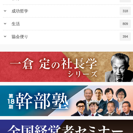
keyboard_arrow_down
成功哲学
318
keyboard_arrow_down
生活
809
keyboard_arrow_down
協会便り
394