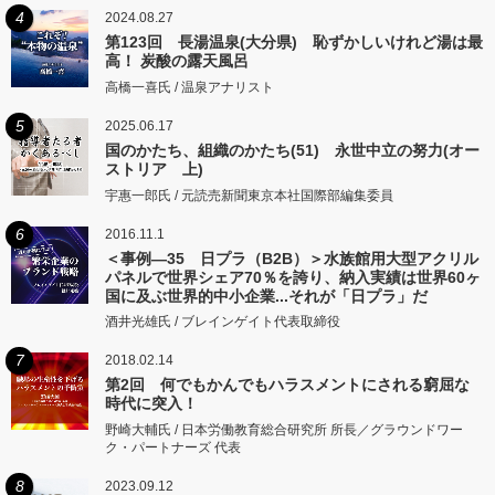
4
2024.08.27
第123回 長湯温泉(大分県) 恥ずかしいけれど湯は最
高！ 炭酸の露天風呂
高橋一喜氏 / 温泉アナリスト
5
2025.06.17
国のかたち、組織のかたち(51) 永世中立の努力(オー
ストリア 上)
宇惠一郎氏 / 元読売新聞東京本社国際部編集委員
6
2016.11.1
＜事例―35 日プラ（B2B）＞水族館用大型アクリル
パネルで世界シェア70％を誇り、納入実績は世界60ヶ
国に及ぶ世界的中小企業...それが「日プラ」だ
酒井光雄氏 / ブレインゲイト代表取締役
7
2018.02.14
第2回 何でもかんでもハラスメントにされる窮屈な
時代に突入！
野崎大輔氏 / 日本労働教育総合研究所 所長／グラウンドワー
ク・パートナーズ 代表
8
2023.09.12