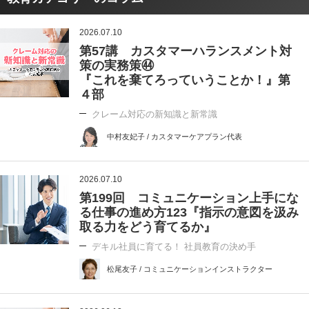
2026.07.10
第57講 カスタマーハランスメント対
策の実務策㊹
『これを棄てろっていうことか！』第
４部
クレーム対応の新知識と新常識
中村友妃子 / カスタマーケアプラン代表
2026.07.10
第199回 コミュニケーション上手にな
る仕事の進め方123『指示の意図を汲み
取る力をどう育てるか』
デキル社員に育てる！ 社員教育の決め手
松尾友子 / コミュニケーションインストラクター