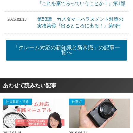
『これを棄てろっていうことか！』第1部
第53講 カスタマーハラスメント対策の
2026.03.13
実務策㊵『出るところに出る！』第5部
「クレーム対応の新知識と新常識」の記事一
覧へ
あわせて読みたい記事
社員教育・営業
仕事術