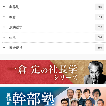
keyboard_arrow_down
業界別
489
keyboard_arrow_down
教育
814
keyboard_arrow_down
成功哲学
318
keyboard_arrow_down
生活
809
keyboard_arrow_down
協会便り
394