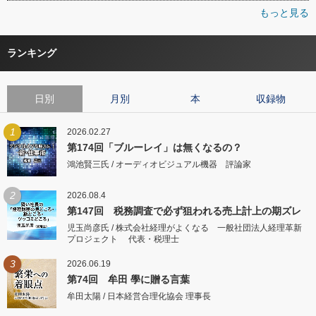
もっと見る
ランキング
日別
月別
本
収録物
1
2026.02.27
第174回「ブルーレイ」は無くなるの？
鴻池賢三氏 / オーディオビジュアル機器 評論家
2
2026.08.4
第147回 税務調査で必ず狙われる売上計上の期ズレ
児玉尚彦氏 / 株式会社経理がよくなる 一般社団法人経理革新
プロジェクト 代表・税理士
3
2026.06.19
第74回 牟田 學に贈る言葉
牟田太陽 / 日本経営合理化協会 理事長