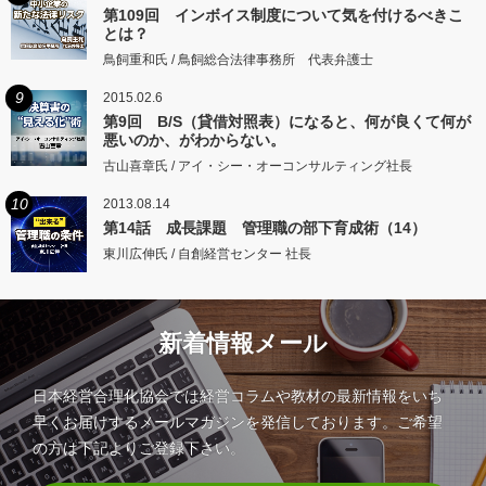
第109回 インボイス制度について気を付けるべきこ
とは？
鳥飼重和氏 / 鳥飼総合法律事務所 代表弁護士
9
2015.02.6
第9回 B/S（貸借対照表）になると、何が良くて何が
悪いのか、がわからない。
古山喜章氏 / アイ・シー・オーコンサルティング社長
10
2013.08.14
第14話 成長課題 管理職の部下育成術（14）
東川広伸氏 / 自創経営センター 社長
新着情報メール
日本経営合理化協会では経営コラムや教材の最新情報をいち
早くお届けするメールマガジンを発信しております。ご希望
の方は下記よりご登録下さい。