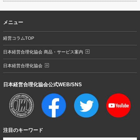
メニュー
経営コラムTOP
exit_to_app
日本経営合理化協会 商品・サービス案内
exit_to_app
日本経営合理化協会
日本経営合理化協会
公式WEB/SNS
注目のキーワード