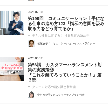
2026.07.10
第199回 コミュニケーション上手にな
る仕事の進め方123『指示の意図を汲み
取る力をどう育てるか』
デキル社員に育てる！ 社員教育の決め手
松尾友子 / コミュニケーションインストラクター
2026.06.12
第56講 カスタマーハランスメント対
策の実務策㊸
『これを棄てろっていうことか！』第
３部
クレーム対応の新知識と新常識
中村友妃子 / カスタマーケアプラン代表