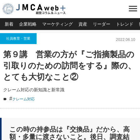
menu
新着
企業戦略
マーケティング
資産
リーダー
トレンド
社員教育・営業
2022.06.10
第９講 営業の方が『ご指摘製品の
引取りのための訪問をする』際の、
とても大切なこと②
クレーム対応の新知識と新常識
#
クレーム対応
この時の持参品は『交換品』だから、高
額・多量に渡さないこと。後日、調査結