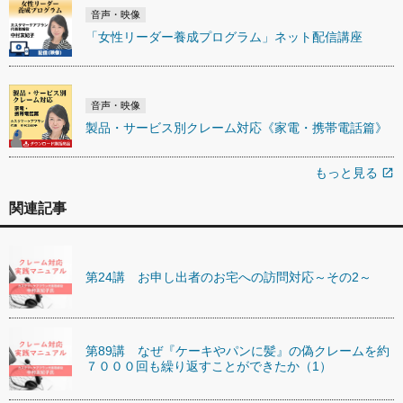
音声・映像
「女性リーダー養成プログラム」ネット配信講座
音声・映像
製品・サービス別クレーム対応《家電・携帯電話篇》
もっと見る
open_in_new
関連記事
第24講 お申し出者のお宅への訪問対応～その2～
第89講 なぜ『ケーキやパンに髪』の偽クレームを約
７０００回も繰り返すことができたか（1）