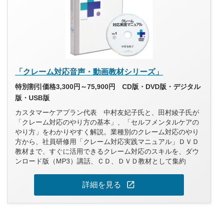
「クレーム対応音声・動画教材シリーズ」
特別割引価格3,300円～75,900円 CD版・DVD版・デジタル
版・USB版
カスタマーケアプラン代表 中村友妃子氏と、田村綾子氏が
「クレーム対応のやり方の基本」、「セルフメンタルケアの
やり方」をわかりやすく解説。業種別のクレーム対応のやり
方から、社員研修用「クレーム対応実践マニュアル」ＤＶＤ
教材まで、すぐに活用できるクレーム対応のスキルを、ダウ
ンロード版（MP3）講話、ＣＤ、ＤＶＤ教材として集約
open_in_new
詳細を見る