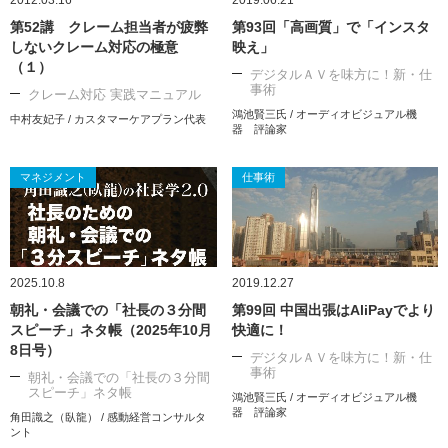
2012.03.16
2019.06.21
第52講 クレーム担当者が疲弊
第93回「高画質」で「インスタ
しないクレーム対応の極意
映え」
（１）
デジタルＡＶを味方に！新・仕
事術
クレーム対応 実践マニュアル
鴻池賢三氏 / オーディオビジュアル機
中村友妃子 / カスタマーケアプラン代表
器 評論家
マネジメント
仕事術
2025.10.8
2019.12.27
朝礼・会議での「社長の３分間
第99回 中国出張はAliPayでより
スピーチ」ネタ帳（2025年10月
快適に！
8日号）
デジタルＡＶを味方に！新・仕
事術
朝礼・会議での「社長の３分間
スピーチ」ネタ帳
鴻池賢三氏 / オーディオビジュアル機
器 評論家
角田識之（臥龍） / 感動経営コンサルタ
ント