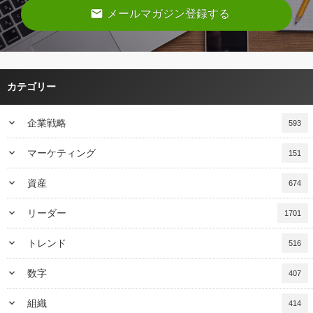
email
メールマガジン登録する
カテゴリー
keyboard_arrow_down
企業戦略
593
keyboard_arrow_down
マーケティング
151
keyboard_arrow_down
資産
674
keyboard_arrow_down
リーダー
1701
keyboard_arrow_down
トレンド
516
keyboard_arrow_down
数字
407
keyboard_arrow_down
組織
414