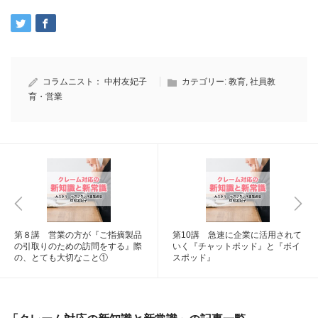
コラムニスト：
中村友妃子
カテゴリー:
教育
,
社員教
育・営業
第８講 営業の方が『ご指摘製品
第10講 急速に企業に活用されて
の引取りのための訪問をする』際
いく『チャットポッド』と『ボイ
の、とても大切なこと①
スポッド』