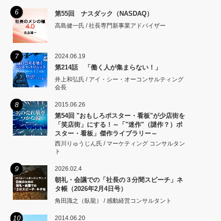
6
第55回 ナスダック（NASDAQ）
高島健一氏 / 社長専門新事業アドバイザー
7
2024.06.19
第214話 「働く人が集まらない！」
井上和弘氏 / アイ・シー・オーコンサルティング
会長
8
2015.06.26
第54回 "おもしろポスター・看板"が少店街を
「笑店街」にする！～「"迷作"（謎作？）ポ
スター・看板」傑作ライブラリー～
西川りゅうじん氏 / マーケティング コンサルタン
ト
9
2026.02.4
朝礼・会議での「社長の３分間スピーチ」ネ
タ帳（2026年2月4日号）
角田識之（臥龍） / 感動経営コンサルタント
10
2014.06.20