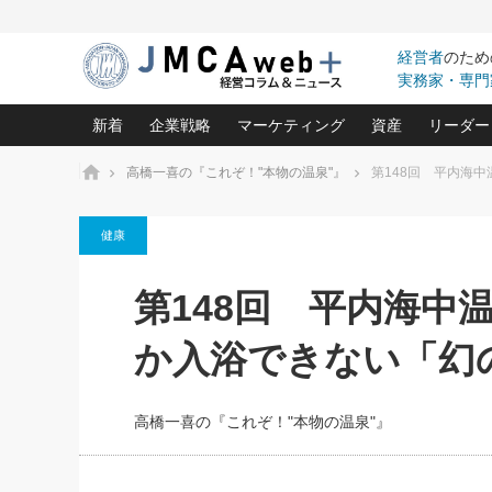
経営者
のため
実務家・専門
新着
企業戦略
マーケティング
資産
リーダー
ホーム
高橋一喜の『これぞ！"本物の温泉"』
第148回 平内海
中小企業の「１位づくり」戦略(96)
ネット戦略成功の秘訣 圧倒的に儲か
あなたの会社と資
オンリ
健康
利益を最大化する「業務改善」横田尚哉氏(5)
ビジネスを一瞬で制する！一流グロ
どうなる金融業界
ビジネ
る“社長の戦略印象リスクマネジメント
(446)
強い会社を築く ビジネス・クリニック(240)
中国経済の最新動
第148回 平内海中
ロングセラーの玉手箱(9)
ピョー
2026.08.7
2026.08.7
日本レーザー「人を大切にしながら利益を上げ
事業承継の前に
相談15：銀行がやたらと固定金
第153回「内需企業があっと
(3)
大復活＆快進撃！ユニバーサルスタ
きたいコト(12)
指導者た
か入浴できない「幻
利を勧めてきます！やはり固定
う間にグローバル成長企業に
は(5)
がよいのでしょうか！
FOOD & LIFE COMPANIES
武器としてのM&A入門(3)
会社と社長のため
朝礼・
最高の自分を表現する 成功イメージ戦
社長のための“儲かる通販”戦略視点(151)
深読み企業分析(1
楠木建の
高橋一喜の『これぞ！"本物の温泉"』
酒井光雄 成功事例に学ぶ繁栄企業の
継続経営 百話百行(85)
次もあ
野田久美子 香港ビジネス成功法(10)
社長の口