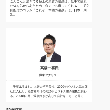
こんこんと湧きでる極上の泉質の温泉は、仕事で疲れ
)
た体を芯からあたため、心までも癒してくれる───月2
喜の『これぞ！"本物の温泉"』(157)
回配信のコラム「これぞ、本物の温泉」は、日本一周
3…
高橋一喜氏
温泉アナリスト
千葉県生まれ。上智大学卒業後、2000年ビジネス系出版
社に入社し、経営者向けの雑誌やビジネス書の編集に携わ
る。2008年3月、温泉好きが高じて会社を…もっと見る