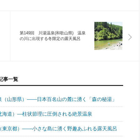
第149回 川湯温泉(和歌山県) 温泉
の川に出現する冬限定の露天風呂
記事一覧
温泉（山形県）――日本百名山の麓に湧く「森の秘湯」
（北海道）―柱状節理に圧倒される絶景温泉
泉（東京都）――小さな島に湧く野趣あふれる露天風呂