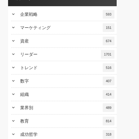
keyboard_arrow_down
企業戦略
593
keyboard_arrow_down
マーケティング
151
keyboard_arrow_down
資産
674
keyboard_arrow_down
リーダー
1701
keyboard_arrow_down
トレンド
516
keyboard_arrow_down
数字
407
keyboard_arrow_down
組織
414
keyboard_arrow_down
業界別
489
keyboard_arrow_down
教育
814
keyboard_arrow_down
成功哲学
318