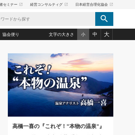
launch
launch
launch
者セミナー
経営コンサルティグ
日本経営合理化協会
search
大
中
協会便り
文字の大きさ
小
5)
況は会社守成の好機(38)
ころ心平の ──社長のための「か・ら・だマネジメント」
「愛読者通信」著者インタビュー(44)
34)
思われる 気配りの達人(127)
人間力の磨き方」(86)
ビジネス見聞録 経営ニュース(100)
タルＡＶを味方に！新・仕事術(180)
0)
り(210)
(92)
え 東洋思想に学ぶ経営学(132)
作間信司の経営無形庵(けいえいむぎょうあん)(166)
ー脳の鍛え方(32)
もっとみる
026.08.5
)
識(57)
指導者たち」(32)
経営セミナー情報局(1)
86回 「言葉狩り」
ンを楽しむ基礎レッスン(12)
ーイング経営入
教育の決め手(203)
略”(30)
繁栄への着眼点 牟田太陽(76)
！社長が読むべき今月の4冊(88)
て」(38)
講話を聞いて学ぼう 実学・耳学・磨く「ミミガク」のすすめ
で楽しむ読書術(162)
(7)
ランク上の手紙・メール術(100)
「氣」(30)
高橋一喜の『これぞ！"本物の温泉"』
ミどこ
00)
スポーツ・ビジネスに学ぶ心理学(98)