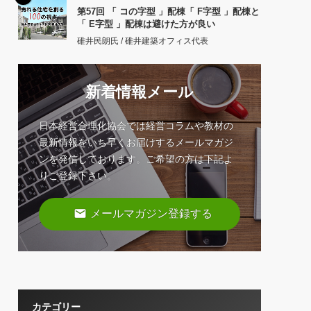
第57回 「 コの字型 」配棟「 F字型 」配棟と
「 E字型 」配棟は避けた方が良い
碓井民朗氏 / 碓井建築オフィス代表
新着情報メール
日本経営合理化協会では経営コラムや教材の
最新情報をいち早くお届けするメールマガジ
ンを発信しております。ご希望の方は下記よ
りご登録下さい。
email
メールマガジン登録する
カテゴリー