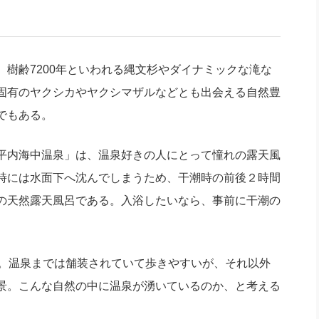
社長のための“全員営業”(30
腕をつくる 人と組織を動かす(200)
銀行交渉はこうしなさい！(12)
高橋一
行動科学マネジメント(5)
の社長のビジョン実現道場(10)
樹齢7200年といわれる縄文杉やダイナミックな滝な
固有のヤクシカやヤクシマザルなどとも出会える自然豊
でもある。
平内海中温泉」は、温泉好きの人にとって憧れの露天風
時には水面下へ沈んでしまうため、干潮時の前後２時間
の天然露天風呂である。入浴したいなら、事前に干潮の
。温泉までは舗装されていて歩きやすいが、それ以外
景。こんな自然の中に温泉が湧いているのか、と考える