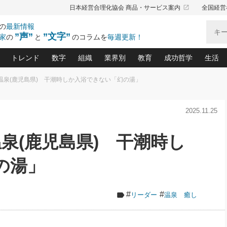
launch
日本経営合理化協会 商品・サービス案内
全国経営
の
最新情報
”声”
”文字”
家
の
と
のコラムを
毎週更新！
トレンド
数字
組織
業界別
教育
成功哲学
生活
中温泉(鹿児島県) 干潮時しか入浴できない「幻の湯」
る仕組みづくり講座(12)
産を守る一手(171)
ーワンで勝ち残る企業風土づくり(54)
《ニューヨーク発》ビジネスリーダーの先読み: 最新トレンド
オーナー社長の「お金の悩み相談室」(15)
「賃金の誤解」(135)
なぜ、トヨタ式で会社が伸びるのか？(
“出来る”管理職の条件(62)
中国哲学に学ぶ 不
おの
と戦略拠点(9)
(50)
2025.11.25
ーバル経営者は知ってい
(39)
スリーダー×次の一手「牟田太陽の社長業ネクスト」
おカネが残る決算書にするために、やっておきたいこと(
中小企業の新たな法律リスク(178)
売れる住宅を創る 100の視点(100)
あなただからお願いしたいと
令和時代の「社長の
”(9)
「社長の繁盛トレンド通信」(90)
デジ
向(204)
会社を守り抜くための緊急対策(100)
職場の生産性を下げるハラスメントの予防策(1
大久保一彦の“流行る”お店の仕組みづく
クレーム対応 実践マニュアル
先人の名句名言の教
温泉(鹿児島県) 干潮時し
トル・F・グジバチの『経営戦略の新常識』(12)
北村森の「今月のヒット商品」(109)
リーダ
2026.08.5
2
る経営」の極意
、決めておきたい、知っておきたい、やってお
強い決算書の会社はココが違う！(36)
賃金決定の定石(68)
柿内幸夫─社長のための現場改善(174
クレーム対応の新知識と新常
渡部昇一の「日本の
い
第109話 伝統的産品を21世紀
第
ジオジャパンの成功要因と
る者かくあるべし(635)
次の売れ筋をつかむ術(102)
ワイ
の湯」
」
に生かし切る！
損益分岐点を下げる、Ｐ／Ｌ不況時代の新戦略(12)
顧客・社員・社会から支持される「ウェルビ
デキル社員に育てる！ 社員
経営に活かす“十八史
の資産管理講座(95)
会議での「社長の３分間スピーチ」ネタ帳(159)
社長のメシの種 4.0(206)
門」(23)
必読
2026.08.5
新・会計経営と実学(37)
東川鷹年の「中小企業の人育
略(77)
53)
「経営知になる考え方」(57)
眼と耳
朝礼・会議での「社長の３分間
#
#
リーダー
温泉 癒し
決算書の“見える化”術(12)
業績アップにつながる！ワン
スピーチ」ネタ帳（2026年8月5
ブランド戦略(39)
日号）
なたにお願いしたいと思われる「一流の仕事術」(28)
社長の
賢い社長の「経理財務の見どころ・勘どころ・ツッコ
欧米資産家に学ぶ二世教育(1
ぐせ経営哲学(100)
ろ」(149)
米国