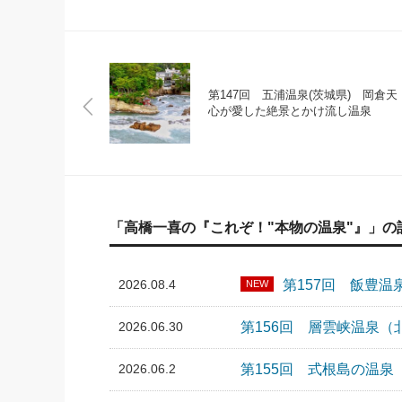
第147回 五浦温泉(茨城県) 岡倉天
心が愛した絶景とかけ流し温泉
「高橋一喜の『これぞ！"本物の温泉"』」の
2026.08.4
第157回 飯豊
NEW
2026.06.30
第156回 層雲峡温泉
2026.06.2
第155回 式根島の温