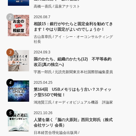
高橋一喜氏 / 温泉アナリスト
2
2026.08.7
相談15：銀行がやたらと固定金利を勧めてき
ます！やはり固定がよいのでしょうか！
古山喜章氏 / アイ・シー・オーコンサルティング
社長
3
2024.09.3
国のかたち、組織のかたち(12) 不平等条約
改正(真の独立へ)
宇惠一郎氏 / 元読売新聞東京本社国際部編集委員
4
2025.04.25
第164回 USBメモリはもう古い？スティッ
ク型SSDで時短！
鴻池賢三氏 / オーディオビジュアル機器 評論家
5
2021.10.26
人望を築く「脳の大原則」西田文郎氏（株式
会社サンリ 会長）
日本経営合理化協会出版局 /