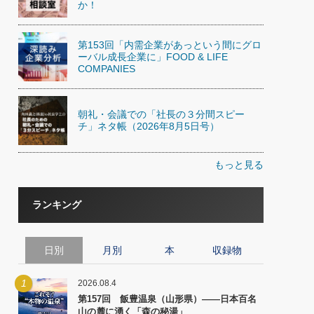
か！
第153回「内需企業があっという間にグロ
ーバル成長企業に」FOOD & LIFE
COMPANIES
朝礼・会議での「社長の３分間スピー
チ」ネタ帳（2026年8月5日号）
もっと見る
ランキング
日別
月別
本
収録物
1
2026.08.4
第157回 飯豊温泉（山形県）――日本百名
山の麓に湧く「森の秘湯」