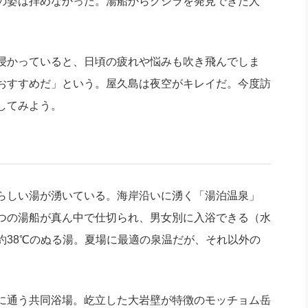
の姿は拝めなかった。湯船からクジラを発見できた人
浸かっていると、日頃の疲れや悩みも吹き飛んでしま
おすすめだ」という。屋久島は夜空がキレイだ。今度訪
してみよう。
らしい湯が湧いている。海岸沿いに湧く「湯泊温泉」
つの湯船が真ん中で仕切られ、男女別に入浴できる（水
約38℃のぬる湯。夏場に最適の泉温だが、それ以外の
に通う共同浴場。屹立した大岩壁が特徴のモッチョム岳