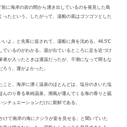
ど前に海岸の岩の間から湧き出しているのを発見した島
くったという。したがって、湯船の底はゴツゴツとした
いよ」と先客に促されて、湯船に身を沈める。46.5℃
しているのがわかる。湯が出ているところに足を近づけ
筆者が入ったときは適温だったが、干潮になって間もな
だろう。運がよかった。
たこと。海岸に湧く温泉のほとんどは、塩分のきいた塩
ほんのり香る単純温泉。潮風が運んでくる海の香りと硫
いシチュエーションだけに新鮮である。
かけて南岸の海にクジラが姿を見せる」と聞いていた