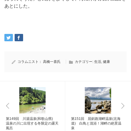
あとにした。
コラムニスト：
高橋一喜氏
カテゴリー:
生活
,
健康
第149回 川湯温泉(和歌山県)
第151回 屈斜路湖畔温泉(北海
温泉の川に出現する冬限定の露天
道) 白鳥と混浴！湖畔の絶景温
風呂
泉