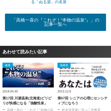
る「ぬる湯」の名泉
「高橋一喜の『これぞ！"本物の温泉"』」の
記事一覧へ
あわせて読みたい記事
健康
後継者
2019.04.30
2013.12.6
第17回 川湯温泉(北海道)ピリピ
第67回 シニアの心理にセンシテ
リが快感になる「強酸性泉」
ィブになろう
高橋一喜の『これぞ！"本物の温
欧米資産家に学ぶ二世教育