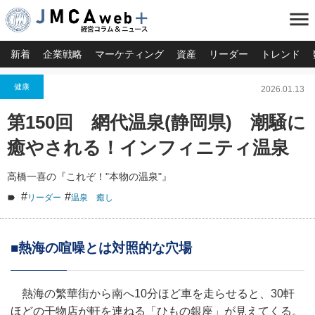
menu
新着
企業戦略
マーケティング
資産
リーダー
トレンド
健康
2026.01.13
第150回 網代温泉(静岡県) 潮騒に
癒やされる！インフィニティ温泉
高橋一喜の『これぞ！"本物の温泉"』
#
#
リーダー
温泉 癒し
■熱海の喧噪とは対照的な穴場
熱海の繁華街から南へ10分ほど車を走らせると、30軒
ほどの干物店が軒を連ねる「ひもの銀座」が見えてくる。