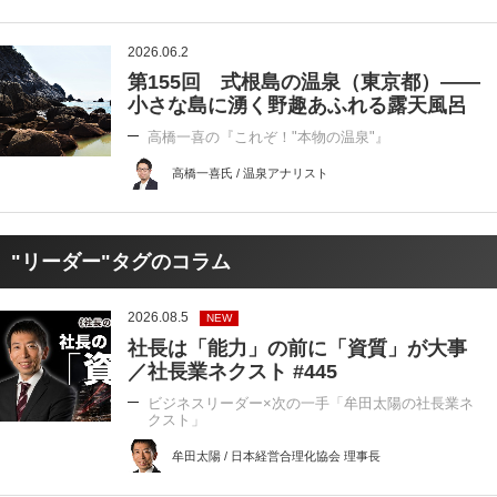
2026.06.2
第155回 式根島の温泉（東京都）――
小さな島に湧く野趣あふれる露天風呂
高橋一喜の『これぞ！"本物の温泉"』
高橋一喜氏 / 温泉アナリスト
"リーダー"タグのコラム
2026.08.5
NEW
社長は「能力」の前に「資質」が大事
／社長業ネクスト #445
ビジネスリーダー×次の一手「牟田太陽の社長業ネ
クスト」
牟田太陽 / 日本経営合理化協会 理事長