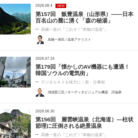
2026.08.4
NEW
第157回 飯豊温泉（山形県）――日本
百名山の麓に湧く「森の秘湯」
高橋一喜の『これぞ！"本物の温泉"』
高橋一喜氏 / 温泉アナリスト
2026.07.24
第179回「懐かしのAV機器にも遭遇！
韓国ソウルの電気街」
デジタルＡＶを味方に！新・仕事術
鴻池賢三氏 / オーディオビジュアル機器 評論家
2026.06.30
第156回 層雲峡温泉（北海道）―柱状
節理に圧倒される絶景温泉
高橋一喜の『これぞ！"本物の温泉"』