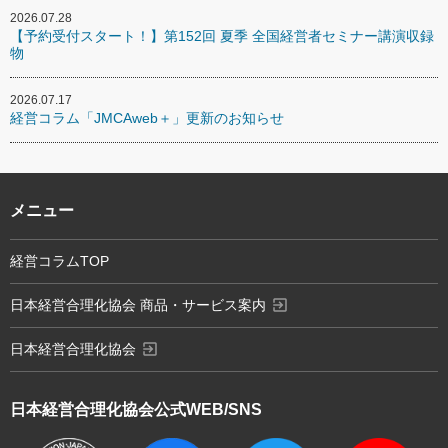
2026.07.28
【予約受付スタート！】第152回 夏季 全国経営者セミナー講演収録
物
2026.07.17
経営コラム「JMCAweb＋」更新のお知らせ
メニュー
経営コラムTOP
exit_to_app
日本経営合理化協会 商品・サービス案内
exit_to_app
日本経営合理化協会
日本経営合理化協会
公式WEB/SNS