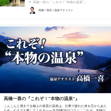
高橋一喜の『これぞ！"本物の温泉"』
高橋一喜氏 / 温泉アナリスト
高橋一喜の『これぞ！"本物の温泉"』
こんこんと湧きでる極上の泉質の温泉は、仕事で疲れた体を芯からあた
ため、心までも癒してくれる───月2回配信のコラム「これぞ、本物の