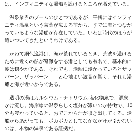
は、インフィニティな湯船を設けるところが増えている。
温泉業界のブームのひとつであるが、平鶴にはインフィ
ニティ温泉という言葉が広まる前から、すでに海とつなが
っているような湯船が存在していた。いわば時代のほうが
追いついてきたというわけである。
かねて網代漁港は、海が荒れているとき、荒波を避ける
ために近くの船が避難をする港としても有名で、基本的に
波は穏やかである。それでも、湯船に浸かっているとザッ
パーン、ザッパーン……と心地よい波音が響く。それも湯
船と海が近いからである。
透明の湯はカルシウム・ナトリウム‐塩化物泉で、源泉
かけ流し。海岸線の温泉らしく塩分が濃いのが特徴で、10
分も浸かっていると、おでこから汗が噴き出してくる。湯
船からあがっても、ポカポカとしてなかなか汗が引かない
のは、本物の温泉である証拠だ。