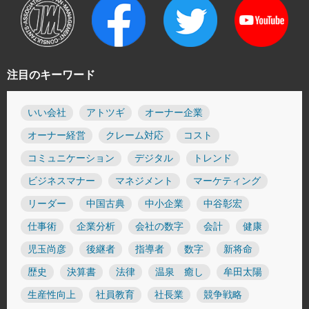
注目のキーワード
いい会社
アトツギ
オーナー企業
オーナー経営
クレーム対応
コスト
コミュニケーション
デジタル
トレンド
ビジネスマナー
マネジメント
マーケティング
リーダー
中国古典
中小企業
中谷彰宏
仕事術
企業分析
会社の数字
会計
健康
児玉尚彦
後継者
指導者
数字
新将命
歴史
決算書
法律
温泉 癒し
牟田太陽
生産性向上
社員教育
社長業
競争戦略