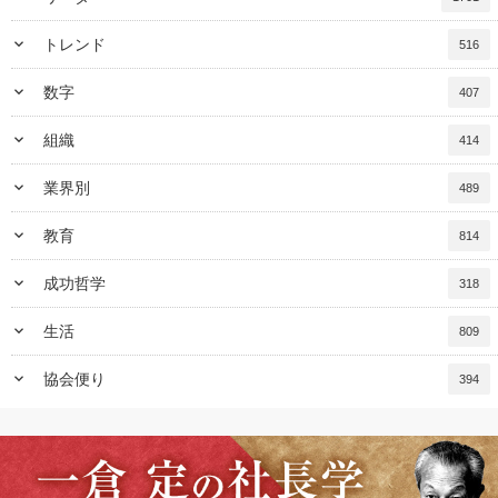
keyboard_arrow_down
トレンド
516
keyboard_arrow_down
数字
407
keyboard_arrow_down
組織
414
keyboard_arrow_down
業界別
489
keyboard_arrow_down
教育
814
keyboard_arrow_down
成功哲学
318
keyboard_arrow_down
生活
809
keyboard_arrow_down
協会便り
394