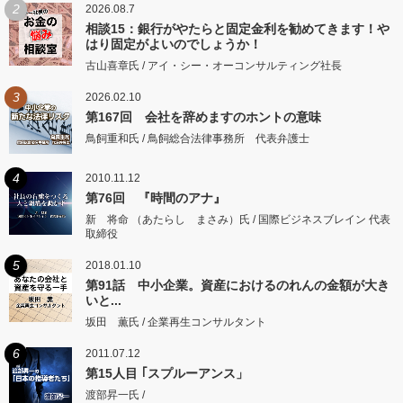
2
2026.08.7
相談15：銀行がやたらと固定金利を勧めてきます！や
はり固定がよいのでしょうか！
古山喜章氏 / アイ・シー・オーコンサルティング社長
3
2026.02.10
第167回 会社を辞めますのホントの意味
鳥飼重和氏 / 鳥飼総合法律事務所 代表弁護士
4
2010.11.12
第76回 『時間のアナ』
新 将命 （あたらし まさみ）氏 / 国際ビジネスブレイン 代表
取締役
5
2018.01.10
第91話 中小企業。資産におけるのれんの金額が大き
いと...
坂田 薫氏 / 企業再生コンサルタント
6
2011.07.12
第15人目 ｢スプルーアンス」
渡部昇一氏 /