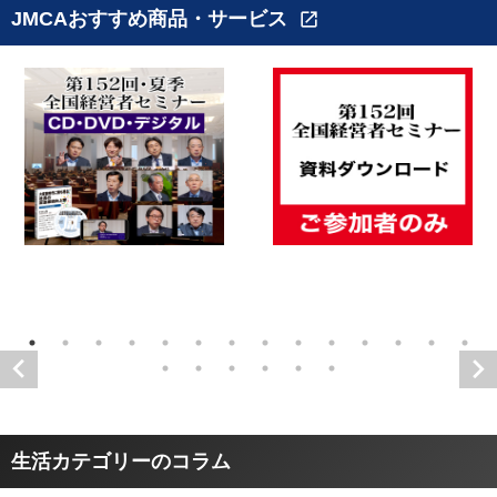
JMCAおすすめ商品・サービス
open_in_new
生活カテゴリーのコラム