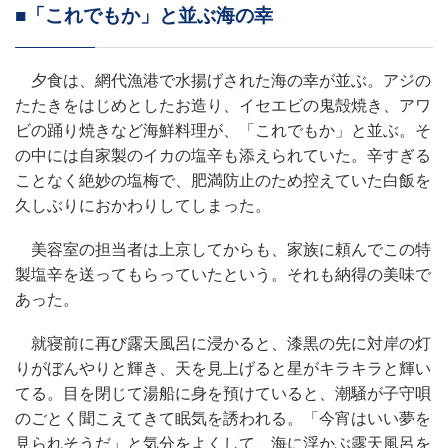
■「これでもか」と並ぶ海の幸
夕食は、網代漁港で水揚げされた海の幸が並ぶ。アジの
たたきをはじめとしたお造り、イセエビの鬼殻焼き、アワ
ビの踊り焼きなど海鮮料理が、「これでもか」と並ぶ。そ
の中には自家製のイカの塩辛も添えられていた。辛すぎる
ことなく絶妙の塩梅で、肥満防止のため控えていた白飯を
久しぶりにおかわりしてしまった。
美容室の担当者は上京してからも、家族に頼んでこの特
製塩辛を送ってもらっていたという。それも納得の美味で
あった。
就寝前に再び露天風呂に浸かると、漆黒の先に対岸の灯
りがぼんやりと輝き、天を見上げると星がキラキラと輝い
てる。目を閉じて湯船に身を預けていると、潮騒が子守唄
のごとく聞こえてきて眠気を誘われる。「今宵はいい夢を
見られそうだ」と気分をよくして、海に浮かぶ露天風呂を