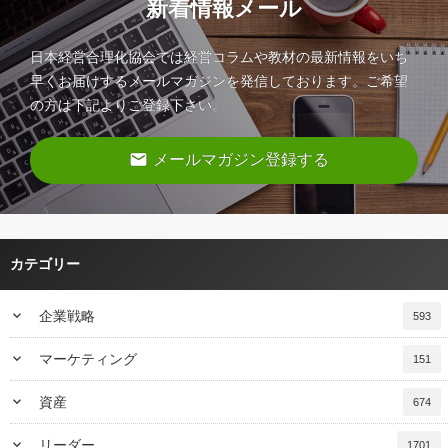
新着情報メール
日本経営合理化協会では経営コラムや教材の最新情報をいち
早くお届けするメールマガジンを発信しております。ご希望
の方は下記よりご登録下さい。
email
メールマガジン登録する
カテゴリー
keyboard_arrow_down
企業戦略
593
keyboard_arrow_down
マーケティング
151
keyboard_arrow_down
資産
674
keyboard_arrow_down
リーダー
1701