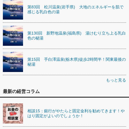
第83回 松川温泉(岩手県) 大地のエネルギーを肌で
感じる乳白色の湯
第130回 新野地温泉(福島県) 湯けむり立ち上る乳白
色の秘湯
第15回 手白澤温泉(栃木県)徒歩2時間半！関東最後の
秘湯
もっと見る
最新の経営コラム
相談15：銀行がやたらと固定金利を勧めてきます！や
はり固定がよいのでしょうか！