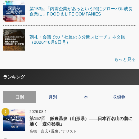
第153回「内需企業があっという間にグローバル成長
企業に」FOOD & LIFE COMPANIES
朝礼・会議での「社長の３分間スピーチ」ネタ帳
（2026年8月5日号）
もっと見る
ランキング
日別
月別
本
収録物
1
2026.08.4
第157回 飯豊温泉（山形県）――日本百名山の麓に
湧く「森の秘湯」
高橋一喜氏 / 温泉アナリスト