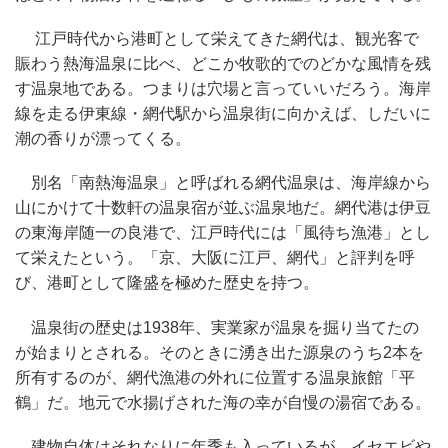
江戸時代から港町として栄えてきた網代は、観光客で
賑わう熱海温泉に比べ、どこか牧歌的でのどかな風情を残
す温泉地である。つまりは穴場と言っていいだろう。海岸
線を走る伊東線・網代駅から温泉街に向かえば、しだいに
潮の香りが漂ってくる。
別名「南熱海温泉」と呼ばれる網代温泉は、海岸線から
山にかけて十数軒の温泉宿が並ぶ温泉地だ。網代港は伊豆
の東海岸随一の良港で、江戸時代には「風待ち漁港」とし
て栄えたという。「京、大阪に江戸、網代」と評判を呼
び、港町として隆盛を極めた歴史を持つ。
温泉街の歴史は1938年、実業家が温泉を掘り当てたの
が始まりとされる。そのときに湧き出た源泉のうち2本を
所有するのが、網代漁港の外れに位置する温泉旅館「平
鶴」だ。地元で水揚げされた海の幸が自慢の湯宿である。
建物自体はそれなりに年季も入っているが、イセエビや