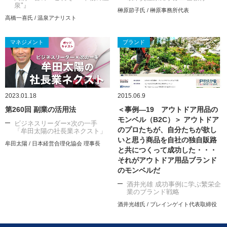
泉"』
榊原節子氏 / 榊原事務所代表
高橋一喜氏 / 温泉アナリスト
マネジメント
ブランド
2023.01.18
2015.06.9
第260回 副業の活用法
＜事例―19 アウトドア用品の
モンベル（B2C）＞ アウトドア
ビジネスリーダー×次の一手
のプロたちが、自分たちが欲し
「牟田太陽の社長業ネクスト」
いと思う商品を自社の独自販路
牟田太陽 / 日本経営合理化協会 理事長
と共につくって成功した・・・
それがアウトドア用品ブランド
のモンベルだ
酒井光雄 成功事例に学ぶ繁栄企
業のブランド戦略
酒井光雄氏 / ブレインゲイト代表取締役