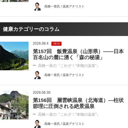
高橋一喜氏 / 温泉アナリスト
健康カテゴリーのコラム
2026.08.4
NEW
第157回 飯豊温泉（山形県）――日本
百名山の麓に湧く「森の秘湯」
高橋一喜の『これぞ！"本物の温泉"』
高橋一喜氏 / 温泉アナリスト
2026.06.30
第156回 層雲峡温泉（北海道）―柱状
節理に圧倒される絶景温泉
高橋一喜の『これぞ！"本物の温泉"』
高橋一喜氏 / 温泉アナリスト