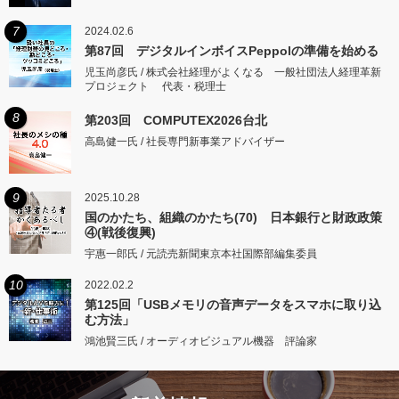
7
2024.02.6
第87回 デジタルインボイスPeppolの準備を始める
児玉尚彦氏 / 株式会社経理がよくなる 一般社団法人経理革新
プロジェクト 代表・税理士
8
第203回 COMPUTEX2026台北
高島健一氏 / 社長専門新事業アドバイザー
9
2025.10.28
国のかたち、組織のかたち(70) 日本銀行と財政政策
④(戦後復興)
宇惠一郎氏 / 元読売新聞東京本社国際部編集委員
10
2022.02.2
第125回「USBメモリの音声データをスマホに取り込
む方法」
鴻池賢三氏 / オーディオビジュアル機器 評論家