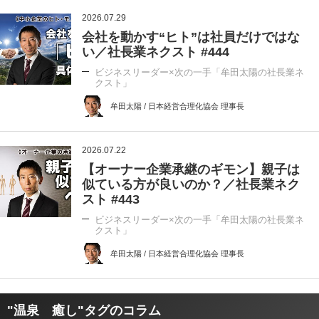
2026.07.29
会社を動かす“ヒト”は社員だけではな
い／社長業ネクスト #444
ビジネスリーダー×次の一手「牟田太陽の社長業ネ
クスト」
牟田太陽 / 日本経営合理化協会 理事長
2026.07.22
【オーナー企業承継のギモン】親子は
似ている方が良いのか？／社長業ネク
スト #443
ビジネスリーダー×次の一手「牟田太陽の社長業ネ
クスト」
牟田太陽 / 日本経営合理化協会 理事長
"温泉 癒し"タグのコラム