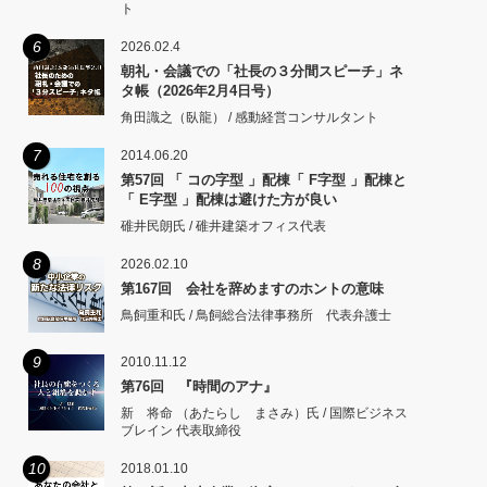
ト
6
2026.02.4
朝礼・会議での「社長の３分間スピーチ」ネ
タ帳（2026年2月4日号）
角田識之（臥龍） / 感動経営コンサルタント
7
2014.06.20
第57回 「 コの字型 」配棟「 F字型 」配棟と
「 E字型 」配棟は避けた方が良い
碓井民朗氏 / 碓井建築オフィス代表
8
2026.02.10
第167回 会社を辞めますのホントの意味
鳥飼重和氏 / 鳥飼総合法律事務所 代表弁護士
9
2010.11.12
第76回 『時間のアナ』
新 将命 （あたらし まさみ）氏 / 国際ビジネス
ブレイン 代表取締役
10
2018.01.10