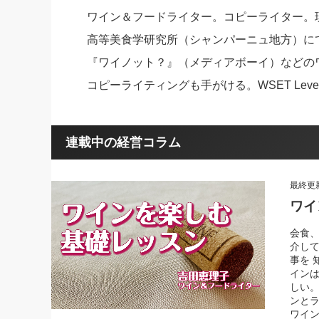
ワイン＆フードライター。コピーライター。
社長の右
高等美食学研究所（シャンパーニュ地方）に
酒井英之
『ワイノット？』（メディアボーイ）などの
コピーライティングも手がける。WSET Level3 adv
連載中の経営コラム
最終更新：
ワイ
会食
介し
事を 
イン
しい
ンとラ
ワイ