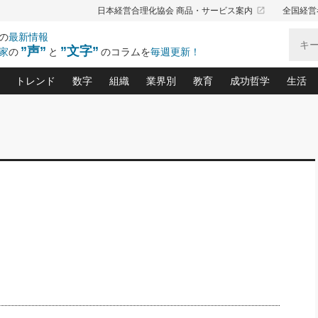
launch
日本経営合理化協会 商品・サービス案内
全国経営
の
最新情報
”声”
”文字”
家
の
と
のコラムを
毎週更新！
トレンド
数字
組織
業界別
教育
成功哲学
生活
る仕組みづくり講座(12)
産を守る一手(171)
ーワンで勝ち残る企業風土づくり(54)
《ニューヨーク発》ビジネスリーダーの先読み: 最新トレンド
オーナー社長の「お金の悩み相談室」(15)
「賃金の誤解」(135)
なぜ、トヨタ式で会社が伸びるのか？(
“出来る”管理職の条件(62)
中国哲学に学ぶ 不
おの
と戦略拠点(9)
(50)
ーバル経営者は知ってい
(39)
スリーダー×次の一手「牟田太陽の社長業ネクスト」
おカネが残る決算書にするために、やっておきたいこと(
中小企業の新たな法律リスク(178)
売れる住宅を創る 100の視点(100)
あなただからお願いしたいと
令和時代の「社長の
”(9)
「社長の繁盛トレンド通信」(90)
デジ
向(204)
会社を守り抜くための緊急対策(100)
職場の生産性を下げるハラスメントの予防策(1
大久保一彦の“流行る”お店の仕組みづく
クレーム対応 実践マニュアル
先人の名句名言の教
トル・F・グジバチの『経営戦略の新常識』(12)
北村森の「今月のヒット商品」(109)
リーダ
2026.08.5
2
る経営」の極意
、決めておきたい、知っておきたい、やってお
強い決算書の会社はココが違う！(36)
賃金決定の定石(68)
柿内幸夫─社長のための現場改善(174
クレーム対応の新知識と新常
渡部昇一の「日本の
い
第109話 伝統的産品を21世紀
第
ジオジャパンの成功要因と
る者かくあるべし(635)
次の売れ筋をつかむ術(102)
ワイ
」
に生かし切る！
損益分岐点を下げる、Ｐ／Ｌ不況時代の新戦略(12)
顧客・社員・社会から支持される「ウェルビ
デキル社員に育てる！ 社員
経営に活かす“十八史
の資産管理講座(95)
会議での「社長の３分間スピーチ」ネタ帳(159)
社長のメシの種 4.0(206)
門」(23)
必読
2026.08.5
新・会計経営と実学(37)
東川鷹年の「中小企業の人育
略(77)
53)
「経営知になる考え方」(57)
眼と耳
朝礼・会議での「社長の３分間
決算書の“見える化”術(12)
業績アップにつながる！ワン
スピーチ」ネタ帳（2026年8月5
ブランド戦略(39)
日号）
なたにお願いしたいと思われる「一流の仕事術」(28)
社長の
賢い社長の「経理財務の見どころ・勘どころ・ツッコ
欧米資産家に学ぶ二世教育(1
ぐせ経営哲学(100)
ろ」(149)
米国