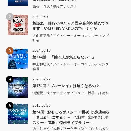
高橋一喜氏 / 温泉アナリスト
2
2026.08.7
相談15：銀行がやたらと固定金利を勧めてき
ます！やはり固定がよいのでしょうか！
古山喜章氏 / アイ・シー・オーコンサルティング
社長
3
2024.06.19
第214話 「働く人が集まらない！」
井上和弘氏 / アイ・シー・オーコンサルティング
会長
4
2026.02.27
第174回「ブルーレイ」は無くなるの？
鴻池賢三氏 / オーディオビジュアル機器 評論家
5
2015.06.26
第54回 "おもしろポスター・看板"が少店街を
「笑店街」にする！～「"迷作"（謎作？）ポ
スター・看板」傑作ライブラリー～
西川りゅうじん氏 / マーケティング コンサルタン