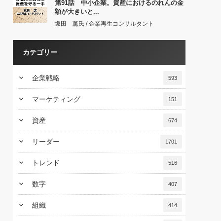
第91話 中小企業。資産におけるのれんの金
額が大きいと...
坂田 薫氏 / 企業再生コンサルタント
カテゴリー
keyboard_arrow_down
企業戦略
593
keyboard_arrow_down
マーケティング
151
keyboard_arrow_down
資産
674
keyboard_arrow_down
リーダー
1701
keyboard_arrow_down
トレンド
516
keyboard_arrow_down
数字
407
keyboard_arrow_down
組織
414