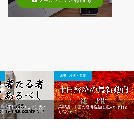
email
メールマガジン登録する
経済・株式・資産
51) 不利なときこそ知恵の
第83話 中国の経済格差は拡大かそれと
村)
も縮小か？