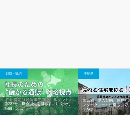
戦略・戦術
不動産
第32回 購入契約、住戸引
第237号 機会損失を減らす「注文受付
フタークレームに至るまで
時間」とは
度が変...