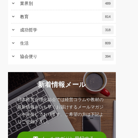
keyboard_arrow_down
業界別
489
keyboard_arrow_down
教育
814
keyboard_arrow_down
成功哲学
318
keyboard_arrow_down
生活
809
keyboard_arrow_down
協会便り
394
新着情報メール
日本経営合理化協会では経営コラムや教材の
最新情報をいち早くお届けするメールマガジ
ンを発信しております。ご希望の方は下記よ
りご登録下さい。