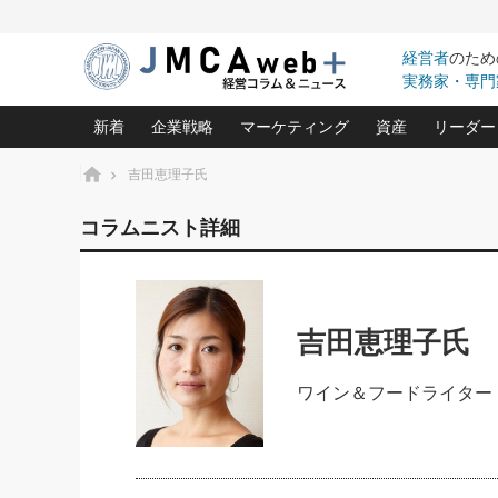
経営者
のため
実務家・専門
新着
企業戦略
マーケティング
資産
リーダー
ホーム
吉田恵理子氏
中小企業の「１位づくり」戦略(96)
ネット戦略成功の秘訣 圧倒的に儲か
あなたの会社と資
オンリ
コラムニスト詳細
利益を最大化する「業務改善」横田尚哉氏(5)
ビジネスを一瞬で制する！一流グロ
どうなる金融業界
ビジネ
る“社長の戦略印象リスクマネジメント
(446)
強い会社を築く ビジネス・クリニック(240)
中国経済の最新動
ロングセラーの玉手箱(9)
ピョー
2026.08.7
2026.08.7
日本レーザー「人を大切にしながら利益を上げ
事業承継の前に
吉田恵理子氏
相談15：銀行がやたらと固定金
第153回「内需企業があっと
(3)
大復活＆快進撃！ユニバーサルスタ
きたいコト(12)
指導者た
利を勧めてきます！やはり固定
う間にグローバル成長企業に
は(5)
がよいのでしょうか！
FOOD & LIFE COMPANIES
武器としてのM&A入門(3)
会社と社長のため
朝礼・
ワイン＆フードライター
最高の自分を表現する 成功イメージ戦
社長のための“儲かる通販”戦略視点(151)
深読み企業分析(1
楠木建の
酒井光雄 成功事例に学ぶ繁栄企業の
継続経営 百話百行(85)
次もあ
野田久美子 香港ビジネス成功法(10)
社長の口