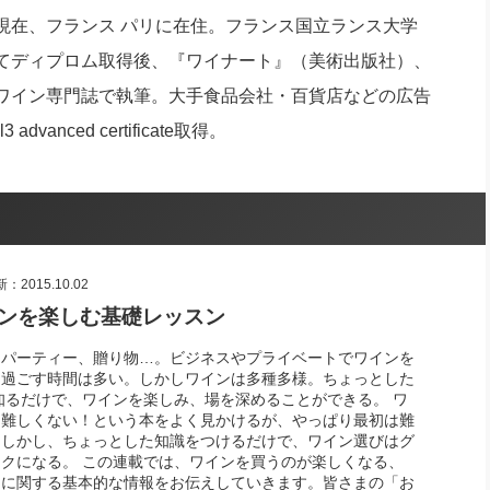
社長のための“全員営業”(30
現在、フランス パリに在住。フランス国立ランス大学
腕をつくる 人と組織を動かす(200)
銀行交渉はこうしなさい！(12)
高橋一
行動科学マネジメント(5)
てディプロム取得後、『ワイナート』（美術出版社）、
の社長のビジョン実現道場(10)
ワイン専門誌で執筆。大手食品会社・百貨店などの広告
anced certificate取得。
2015.10.02
ンを楽しむ基礎レッスン
、パーティー、贈り物…。ビジネスやプライベートでワインを
て過ごす時間は多い。しかしワインは多種多様。ちょっとした
知るだけで、ワインを楽しみ、場を深めることができる。 ワ
は難しくない！という本をよく見かけるが、やっぱり最初は難
。しかし、ちょっとした知識をつけるだけで、ワイン選びはグ
クになる。 この連載では、ワインを買うのが楽しくなる、
ンに関する基本的な情報をお伝えしていきます。皆さまの「お