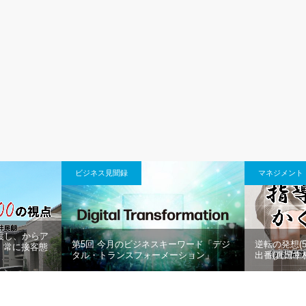
ビジネス見聞録
マネジメント
渡し、からア
第5回 今月のビジネスキーワード「デジ
逆転の発想(
、常に接客態
タル・トランスフォーメーション」
出番(真田幸