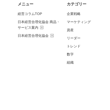
メニュー
カテゴリー
経営コラムTOP
企業戦略
日本経営合理化協会 商品・
マーケティング
exit_to_app
サービス案内
資産
exit_to_app
日本経営合理化協会
リーダー
トレンド
数字
組織