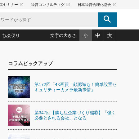
launch
launch
launch
者セミナー
経営コンサルティグ
日本経営合理化協会
search
大
中
協会便り
文字の大きさ
小
5)
況は会社守成の好機(38)
ころ心平の ──社長のための「か・ら・だマネジメント」
「愛読者通信」著者インタビュー(44)
コラムピックアップ
34)
思われる 気配りの達人(127)
人間力の磨き方」(86)
ビジネス見聞録 経営ニュース(100)
タルＡＶを味方に！新・仕事術(180)
0)
り(210)
(92)
え 東洋思想に学ぶ経営学(132)
作間信司の経営無形庵(けいえいむぎょうあん)(166)
第172回「4K画質！顔認識も！簡単設置セ
ー脳の鍛え方(32)
もっとみる
026.08.5
キュリティーカメラ最新事情」
)
識(57)
指導者たち」(32)
経営セミナー情報局(1)
86回 「言葉狩り」
ンを楽しむ基礎レッスン(12)
ーイング経営入
教育の決め手(203)
略”(30)
繁栄への着眼点 牟田太陽(76)
！社長が読むべき今月の4冊(88)
て」(38)
講話を聞いて学ぼう 実学・耳学・磨く「ミミガク」のすすめ
第347回【勝ち組企業づくり編⑩】「強く
で楽しむ読書術(162)
(7)
必要とされる会社」となる
ランク上の手紙・メール術(100)
「氣」(30)
ミどこ
00)
スポーツ・ビジネスに学ぶ心理学(98)