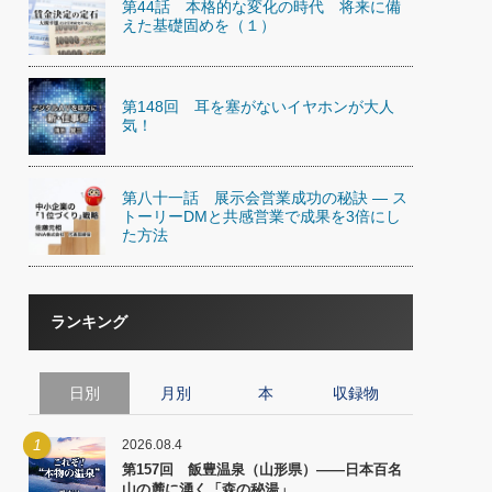
第44話 本格的な変化の時代 将来に備
)
えた基礎固めを（１）
喜の『これぞ！"本物の温泉"』(157)
第148回 耳を塞がないイヤホンが大人
気！
第八十一話 展示会営業成功の秘訣 ― ス
トーリーDMと共感営業で成果を3倍にし
た方法
ランキング
日別
月別
本
収録物
1
2026.08.4
第157回 飯豊温泉（山形県）――日本百名
山の麓に湧く「森の秘湯」