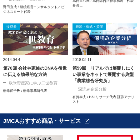
鳥飼重和氏 / 鳥飼総合法律事務所 代表
弁護士
野田宜成 / 継続経営コンサルタント／ビ
ジネスミート代表
後継者
経済・株式・資産
2014.04.4
2018.05.11
第70回 会社や家族のDNAを後世
第59回 リアルでは展開しにく
に伝える効果的な方法
い事業をネットで展開する典型
「農業総合研究所」
欧米資産家に学ぶ二世教育
深読み企業分析
榊原節子氏 / 榊原事務所代表
有賀泰夫 / H&Lリサーチ代表 証券アナリ
スト
JMCAおすすめ商品・サービス
open_in_new