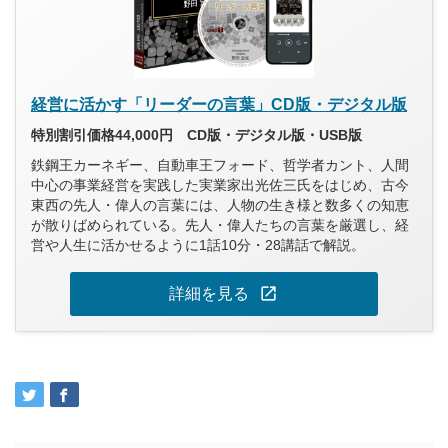
経営に活かす「リーダーの言葉」CD版・デジタル版
特別割引価格44,000円 CD版・デジタル版・USB版
鉄鋼王カーネギー、自動車王フォード、哲学者カント、人間
中心の事業経営を実践した実業家出光佐三氏をはじめ、古今
東西の先人・偉人の言葉には、人物の生き様と数多くの知恵
が散りばめられている。先人・偉人たちの言葉を厳選し、経
営や人生に活かせるように1話10分・28講話で解説。
open_in_new
詳細を見る