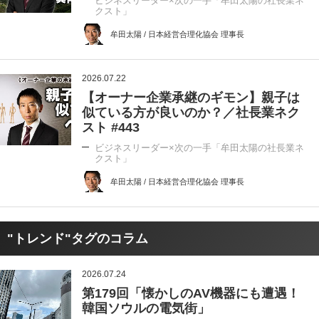
ビジネスリーダー×次の一手「牟田太陽の社長業ネ
クスト」
牟田太陽 / 日本経営合理化協会 理事長
2026.07.22
【オーナー企業承継のギモン】親子は
似ている方が良いのか？／社長業ネク
スト #443
ビジネスリーダー×次の一手「牟田太陽の社長業ネ
クスト」
牟田太陽 / 日本経営合理化協会 理事長
"トレンド"タグのコラム
2026.07.24
第179回「懐かしのAV機器にも遭遇！
韓国ソウルの電気街」