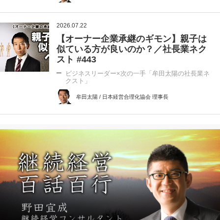
2026.07.22
【オーナー企業承継のギモン】親子は
似ている方が良いのか？／社長業ネク
スト #443
ビジネスリーダー×次の一手「牟田太陽の社長業ネ
クスト」
牟田太陽 / 日本経営合理化協会 理事長