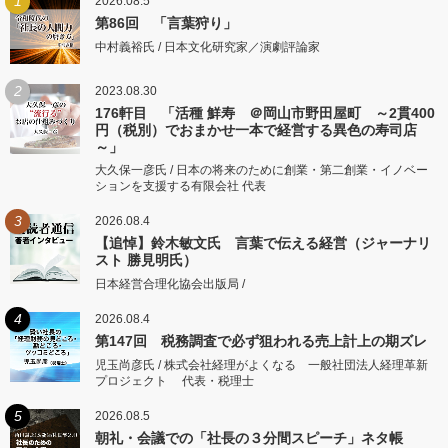
1
2026.08.5
第86回 「言葉狩り」
中村義裕氏 / 日本文化研究家／演劇評論家
2
2023.08.30
176軒目 「活種 鮮寿 ＠岡山市野田屋町 ～2貫400
円（税別）でおまかせ一本で経営する異色の寿司店
～」
大久保一彦氏 / 日本の将来のために創業・第二創業・イノベー
ションを支援する有限会社 代表
3
2026.08.4
【追悼】鈴木敏文氏 言葉で伝える経営（ジャーナリ
スト 勝見明氏）
日本経営合理化協会出版局 /
4
2026.08.4
第147回 税務調査で必ず狙われる売上計上の期ズレ
児玉尚彦氏 / 株式会社経理がよくなる 一般社団法人経理革新
プロジェクト 代表・税理士
5
2026.08.5
朝礼・会議での「社長の３分間スピーチ」ネタ帳