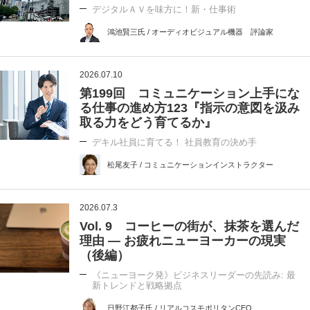
デジタルＡＶを味方に！新・仕事術
鴻池賢三氏 / オーディオビジュアル機器 評論家
2026.07.10
第199回 コミュニケーション上手にな
る仕事の進め方123『指示の意図を汲み
取る力をどう育てるか』
デキル社員に育てる！ 社員教育の決め手
松尾友子 / コミュニケーションインストラクター
2026.07.3
Vol. 9 コーヒーの街が、抹茶を選んだ
理由 ― お疲れニューヨーカーの現実
（後編）
《ニューヨーク発》ビジネスリーダーの先読み: 最
新トレンドと戦略拠点
日野江都子氏 / リアルコスモポリタンCEO