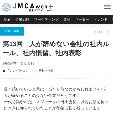
menu
新着
企業戦略
マーケティング
資産
リーダー
トレンド
戦略・戦術
2014.01.31
第13回 人が辞めない会社の社内ル
ール、社内慣習、社内表彰
継続経営 百話百行
#
#
#
いい会社
トレンド
中小企業
長く続いている企業は、当たり前なのかもしれませんが、
人が辞めることの少ない企業だそうです。
一代で築かれた、スジャータの日比会長に以前お話を伺っ
たときに仰られていたことが印象に強く残っています。