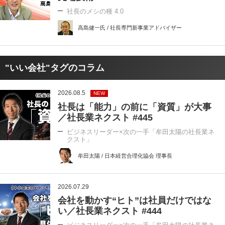
社長のメシの種 4.0
高島健一氏 / 社長専門新事業アドバイザー
"いい会社"タグのコラム
2026.08.5
NEW
社長は「能力」の前に「資質」が大事
／社長業ネクスト #445
ビジネスリーダー×次の一手「牟田太陽の社長業ネ
クスト」
牟田太陽 / 日本経営合理化協会 理事長
2026.07.29
会社を動かす“ヒト”は社員だけではな
い／社長業ネクスト #444