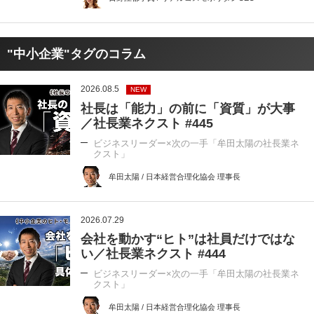
"中小企業"タグのコラム
2026.08.5
NEW
社長は「能力」の前に「資質」が大事
／社長業ネクスト #445
ビジネスリーダー×次の一手「牟田太陽の社長業ネ
クスト」
牟田太陽 / 日本経営合理化協会 理事長
2026.07.29
会社を動かす“ヒト”は社員だけではな
い／社長業ネクスト #444
ビジネスリーダー×次の一手「牟田太陽の社長業ネ
クスト」
牟田太陽 / 日本経営合理化協会 理事長