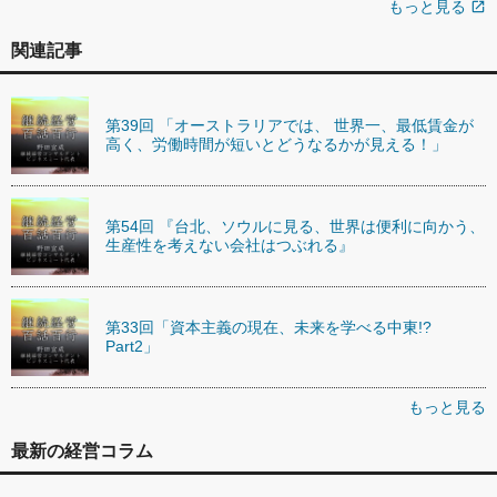
もっと見る
open_in_new
関連記事
第39回 「オーストラリアでは、 世界一、最低賃金が
高く、労働時間が短いとどうなるかが見える！」
第54回 『台北、ソウルに見る、世界は便利に向かう、
生産性を考えない会社はつぶれる』
第33回「資本主義の現在、未来を学べる中東!?
Part2」
もっと見る
最新の経営コラム