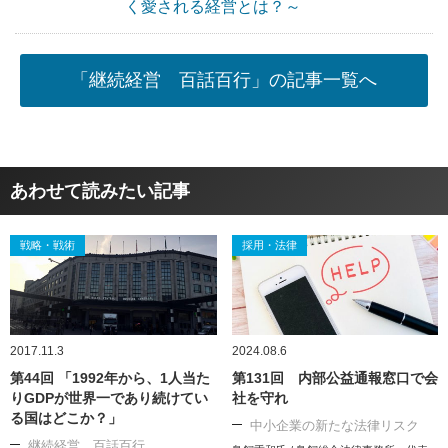
く愛される経営とは？～
「継続経営 百話百行」の記事一覧へ
あわせて読みたい記事
戦略・戦術
採用・法律
2017.11.3
2024.08.6
第44回 「1992年から、1人当た
第131回 内部公益通報窓口で会
りGDPが世界一であり続けてい
社を守れ
る国はどこか？」
中小企業の新たな法律リスク
継続経営 百話百行