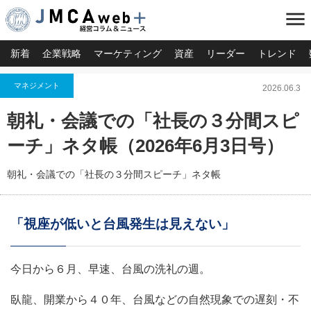
menu
新着
企業戦略
マーケティング
資産
リーダー
トレンド
マネジメント
2026.06.3
朝礼・会議での「社長の３分間スピ
ーチ」ネタ帳（2026年6月3日号）
朝礼・会議での「社長の３分間スピーチ」ネタ帳
「視座が低いと台風発生は見えない」
今日から６月、早速、台風の洗礼の週。
臥龍、開業から４０年、台風などの自然現象での遅刻・不