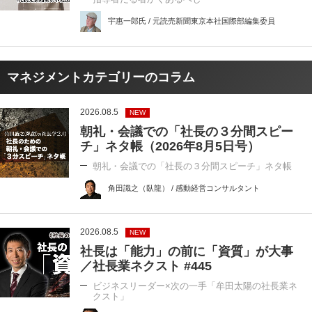
宇惠一郎氏 / 元読売新聞東京本社国際部編集委員
マネジメントカテゴリーのコラム
2026.08.5
NEW
朝礼・会議での「社長の３分間スピー
チ」ネタ帳（2026年8月5日号）
朝礼・会議での「社長の３分間スピーチ」ネタ帳
角田識之（臥龍） / 感動経営コンサルタント
2026.08.5
NEW
社長は「能力」の前に「資質」が大事
／社長業ネクスト #445
ビジネスリーダー×次の一手「牟田太陽の社長業ネ
クスト」