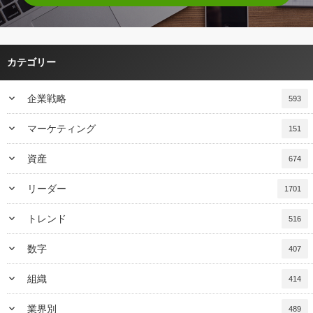
カテゴリー
keyboard_arrow_down
企業戦略
593
keyboard_arrow_down
マーケティング
151
keyboard_arrow_down
資産
674
keyboard_arrow_down
リーダー
1701
keyboard_arrow_down
トレンド
516
keyboard_arrow_down
数字
407
keyboard_arrow_down
組織
414
keyboard_arrow_down
業界別
489