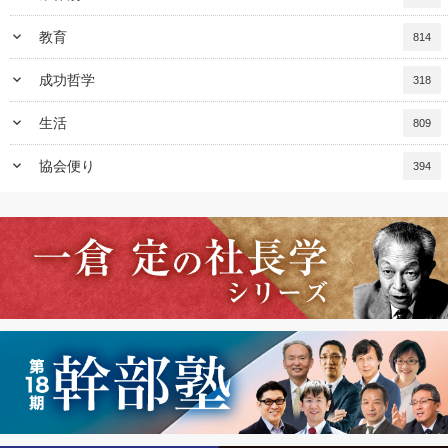
keyboard_arrow_down
教育
814
keyboard_arrow_down
成功哲学
318
keyboard_arrow_down
生活
809
keyboard_arrow_down
協会便り
394