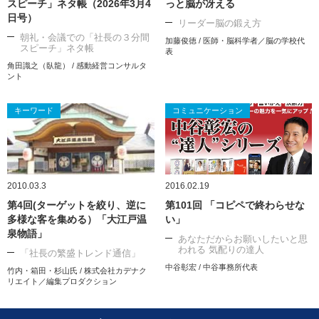
スピーチ」ネタ帳（2026年3月4
っと脳が冴える
日号）
リーダー脳の鍛え方
朝礼・会議での「社長の３分間
加藤俊徳 / 医師・脳科学者／脳の学校代
スピーチ」ネタ帳
表
角田識之（臥龍） / 感動経営コンサルタ
ント
キーワード
コミュニケーション
2010.03.3
2016.02.19
第4回(ターゲットを絞り、逆に
第101回 「コピペで終わらせな
多様な客を集める）「大江戸温
い」
泉物語」
あなただからお願いしたいと思
われる 気配りの達人
「社長の繁盛トレンド通信」
中谷彰宏 / 中谷事務所代表
竹内・箱田・杉山氏 / 株式会社カデナク
リエイト／編集プロダクション