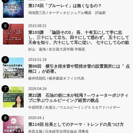
第174回「ブルーレイ」は無くなるの？
鴻池賢三氏 / オーディオビジュアル機器 評論家
5
2015.08.21
第103講 「論語その3」 吾、十有五にして学に志
し、三十にして立ち、四十にして惑わず。 五十にして
天命を知り、六十にして耳に従い、 七十にして心の欲
するところに従いて矩をこえず。
杉山 厳海 / 名古屋大原学園 学園長
6
2018.01.19
第99回 横引き排水管や竪排水管の設置箇所には「 点
検口 」が必要。
碓井民朗氏 / 碓井建築オフィス代表
7
2026.04.24
第22講 石油の前に水が枯渇？―ウォーターポジティ
ブに学ぶウェルビーイング経営の観点
中原阿里 / 弁護士／ウエルビーイングＥＳＧアドバイザー
8
2020.04.1
第114回 社長としてのテーマ・トレンドの見つけ方
牟田太陽 / 日本経営合理化協会 理事長