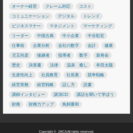
オーナー経営
クレーム対応
コスト
コミュニケーション
デジタル
トレンド
ビジネスマナー
マネジメント
マーケティング
リーダー
中国古典
中小企業
中谷彰宏
仕事術
企業分析
会社の数字
会計
健康
児玉尚彦
後継者
指導者
数字
新将命
歴史
決算書
法律
温泉 癒し
牟田太陽
生産性向上
社員教育
社長業
競争戦略
経営実務
経営戦略
話し方
読書
講師インタビュー
講演CD
講話を聞いて学ぼう
財務
財務力アップ
鳥飼重和
Copyright ©
JMCA
All rights reserved.