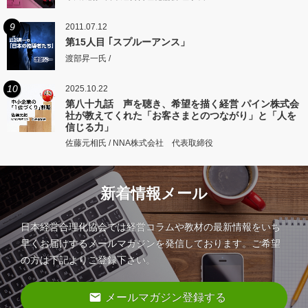
9
2011.07.12
第15人目 ｢スプルーアンス」
渡部昇一氏 /
10
2025.10.22
第八十九話 声を聴き、希望を描く経営 パイン株式会
社が教えてくれた「お客さまとのつながり」と「人を
信じる力」
佐藤元相氏 / NNA株式会社 代表取締役
新着情報メール
日本経営合理化協会では経営コラムや教材の最新情報をいち
早くお届けするメールマガジンを発信しております。ご希望
の方は下記よりご登録下さい。
email
メールマガジン登録する