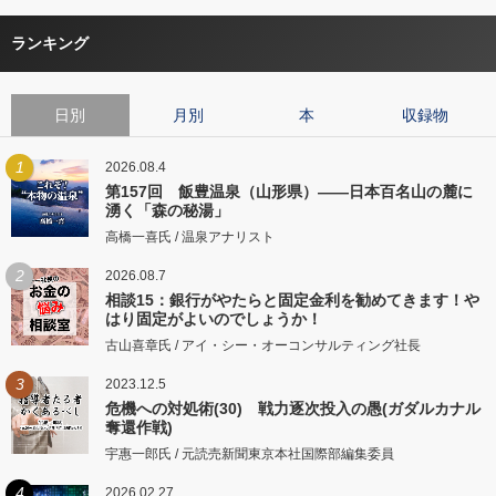
ランキング
日別
月別
本
収録物
1
2026.08.4
第157回 飯豊温泉（山形県）――日本百名山の麓に
湧く「森の秘湯」
高橋一喜氏 / 温泉アナリスト
2
2026.08.7
相談15：銀行がやたらと固定金利を勧めてきます！や
はり固定がよいのでしょうか！
古山喜章氏 / アイ・シー・オーコンサルティング社長
3
2023.12.5
危機への対処術(30) 戦力逐次投入の愚(ガダルカナル
奪還作戦)
宇惠一郎氏 / 元読売新聞東京本社国際部編集委員
4
2026.02.27