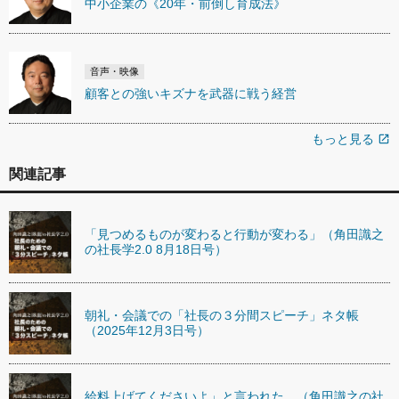
中小企業の《20年・前倒し育成法》
音声・映像
顧客との強いキズナを武器に戦う経営
もっと見る
open_in_new
関連記事
「見つめるものが変わると行動が変わる」（角田識之
の社長学2.0 8月18日号）
朝礼・会議での「社長の３分間スピーチ」ネタ帳
（2025年12月3日号）
給料上げてくださいよ」と言われた。（角田識之の社