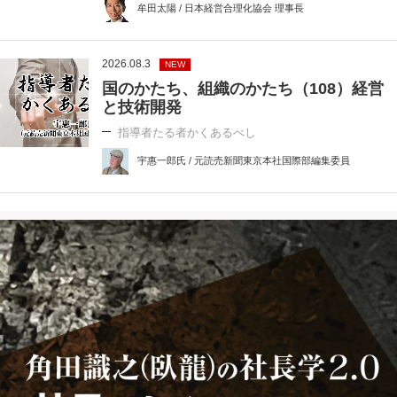
牟田太陽 / 日本経営合理化協会 理事長
2026.08.3
NEW
国のかたち、組織のかたち（108）経営
と技術開発
指導者たる者かくあるべし
宇惠一郎氏 / 元読売新聞東京本社国際部編集委員