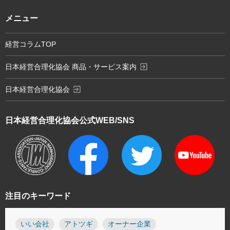
メニュー
経営コラムTOP
exit_to_app
日本経営合理化協会 商品・サービス案内
exit_to_app
日本経営合理化協会
日本経営合理化協会
公式WEB/SNS
注目のキーワード
いい会社
アトツギ
オーナー企業