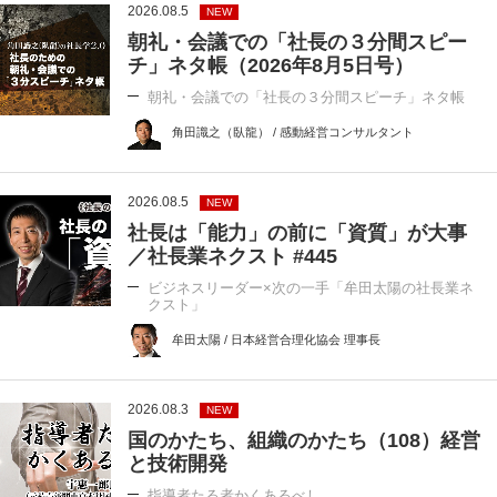
2026.08.5
NEW
朝礼・会議での「社長の３分間スピー
チ」ネタ帳（2026年8月5日号）
朝礼・会議での「社長の３分間スピーチ」ネタ帳
角田識之（臥龍） / 感動経営コンサルタント
2026.08.5
NEW
社長は「能力」の前に「資質」が大事
／社長業ネクスト #445
ビジネスリーダー×次の一手「牟田太陽の社長業ネ
クスト」
牟田太陽 / 日本経営合理化協会 理事長
2026.08.3
NEW
国のかたち、組織のかたち（108）経営
と技術開発
指導者たる者かくあるべし