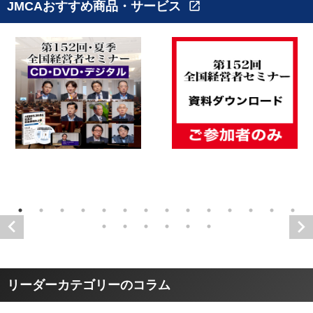
JMCAおすすめ商品・サービス
open_in_new
リーダーカテゴリーのコラム