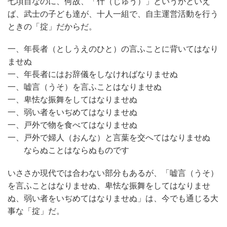
七項目なのに、何故、「什（じゅう）」というかといえ
ば、武士の子ども達が、十人一組で、自主運営活動を行う
ときの「掟」だからだ。
一、年長者（としうえのひと）の言ふことに背いてはなり
ませぬ
一、年長者にはお辞儀をしなければなりませぬ
一、嘘言（うそ）を言ふことはなりませぬ
一、卑怯な振舞をしてはなりませぬ
一、弱い者をいぢめてはなりませぬ
一、戸外で物を食べてはなりませぬ
一、戸外で婦人（おんな）と言葉を交へてはなりませぬ
ならぬことはならぬものです
いささか現代では合わない部分もあるが、「嘘言（うそ）
を言ふことはなりませぬ、卑怯な振舞をしてはなりませ
ぬ、弱い者をいぢめてはなりませぬ」は、今でも通じる大
事な「掟」だ。