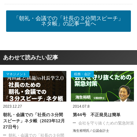
「朝礼・会議での「社長の３分間スピーチ」
ネタ帳」の記事一覧へ
あわせて読みたい記事
マネジメント
税務・会計
2023.12.27
2014.07.8
朝礼・会議での「社長の３分間
第44号 不正発見は簡単
スピーチ」ネタ帳（2023年12月
会社を守り抜くための緊急対策
27日号）
海生裕明氏 / 公認会計士
朝礼・会議での「社長の３分間