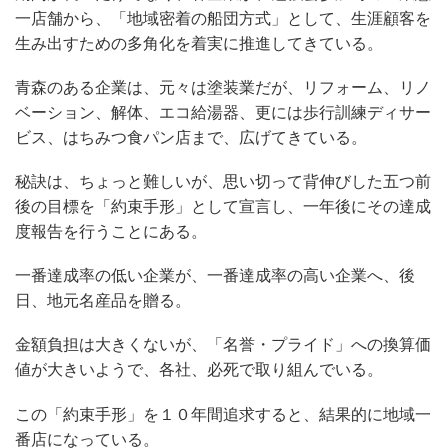
一店舗から、「地域密着の船団方式」として、生涯顧客を
生み出すための多角化を着実に推進してきている。
青森のある企業は、元々は塗装業だが、リフォーム、リノ
ベーション、解体、エコ給湯器、更には歩行訓練ディサー
ビス、はちみつ食パン店まで、広げてきている。
秘訣は、ちょっと難しいが、思い切って背伸びした五つ前
後の目標を「約束手形」として宣言し、一年後にその達成
度報告を行うことにある。
一番達成率の低い企業が、一番達成率の高い企業へ、後
日、地元名産品を贈る。
金額負担は大きくないが、「名誉・プライド」への換算価
値が大きいようで、各社、必死で取り組んでいる。
この「約束手形」を１０年間追求すると、結果的に地域一
番店になっている。