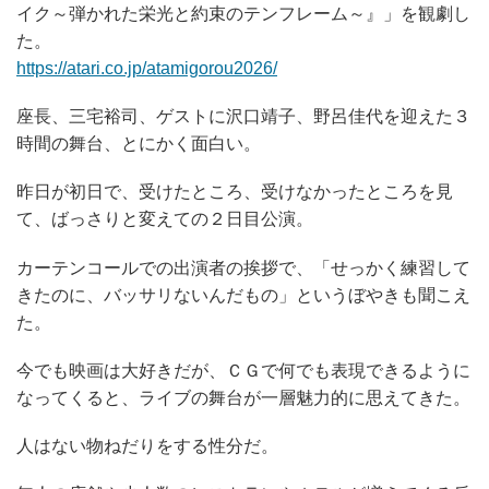
イク～弾かれた栄光と約束のテンフレーム～』」を観劇し
た。
https://atari.co.jp/atamigorou2026/
座長、三宅裕司、ゲストに沢口靖子、野呂佳代を迎えた３
時間の舞台、とにかく面白い。
昨日が初日で、受けたところ、受けなかったところを見
て、ばっさりと変えての２日目公演。
カーテンコールでの出演者の挨拶で、「せっかく練習して
きたのに、バッサリないんだもの」というぼやきも聞こえ
た。
今でも映画は大好きだが、ＣＧで何でも表現できるように
なってくると、ライブの舞台が一層魅力的に思えてきた。
人はない物ねだりをする性分だ。