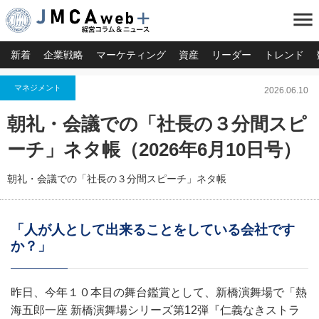
menu
新着
企業戦略
マーケティング
資産
リーダー
トレンド
マネジメント
2026.06.10
朝礼・会議での「社長の３分間スピ
ーチ」ネタ帳（2026年6月10日号）
朝礼・会議での「社長の３分間スピーチ」ネタ帳
「人が人として出来ることをしている会社です
か？」
昨日、今年１０本目の舞台鑑賞として、新橋演舞場で「熱
海五郎一座 新橋演舞場シリーズ第12弾『仁義なきストラ