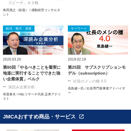
スピーチ」ネタ帳
角田識之（臥龍） / 感動経営コンサルタ
ント
経済・株式・資産
キーワード
2020.03.20
2019.02.19
第80回「やるべきことを着実に
第25回 サブスクリプションモ
地道に実行することでできた強
デル（subscription）
い企業体質」ベルク
社長のメシの種 4.0
深読み企業分析
高島健一氏 / 社長専門新事業アドバイザ
ー
有賀泰夫 / H&Lリサーチ代表 証券アナリ
スト
JMCAおすすめ商品・サービス
open_in_new