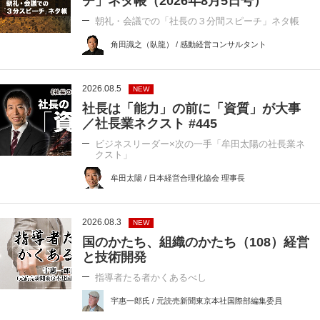
チ」ネタ帳（2026年8月5日号）
朝礼・会議での「社長の３分間スピーチ」ネタ帳
角田識之（臥龍） / 感動経営コンサルタント
2026.08.5
NEW
社長は「能力」の前に「資質」が大事
／社長業ネクスト #445
ビジネスリーダー×次の一手「牟田太陽の社長業ネ
クスト」
牟田太陽 / 日本経営合理化協会 理事長
2026.08.3
NEW
国のかたち、組織のかたち（108）経営
と技術開発
指導者たる者かくあるべし
宇惠一郎氏 / 元読売新聞東京本社国際部編集委員