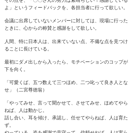
その点を、「〇〇さんの努力は素晴らしい！感謝している
よ」というフィードバックを、各担当者に行って欲しい。
会議に出席していないメンバーに対しては、現場に行った
ときに、心からの称賛と感謝をして欲しい。
人間、特に日本人は、出来ていない点、不備な点を見つけ
ることに長けている。
最初にダメ出しから入ったら、モチベーションのコップが
下を向く。
「可愛くば、五つ数えて三つほめ、二つ叱って良き人とな
せ」（二宮尊徳翁）
「やってみせ、言って聞かせて、させてみせ、ほめてやら
ねば、人は動かじ。
話し合い、耳を傾け、承認し、任せてやらねば、人は育た
ず。
やっている、姿を感謝で見守って、信頼せねば、人は実ら