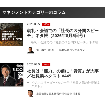
マネジメントカテゴリーのコラム
2026.08.5
NEW
朝礼・会議での「社長の３分間スピー
チ」ネタ帳（2026年8月5日号）
朝礼・会議での「社長の３分間スピーチ」ネタ帳
角田識之（臥龍） / 感動経営コンサルタント
2026.08.5
NEW
社長は「能力」の前に「資質」が大事
／社長業ネクスト #445
ビジネスリーダー×次の一手「牟田太陽の社長業ネ
クスト」
牟田太陽 / 日本経営合理化協会 理事長