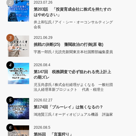
2
2023.07.26
第203話 「投資育成会社に株式を持たすの
はやめなさい」
井上和弘氏 / アイ・シー・オーコンサルティング
会長
3
2021.06.29
挑戦の決断(25) 藩閥政治の打倒(原 敬)
宇惠一郎氏 / 元読売新聞東京本社国際部編集委員
4
2026.08.4
第147回 税務調査で必ず狙われる売上計上
の期ズレ
児玉尚彦氏 / 株式会社経理がよくなる 一般社団
法人経理革新プロジェクト 代表・税理士
5
2026.02.27
第174回「ブルーレイ」は無くなるの？
鴻池賢三氏 / オーディオビジュアル機器 評論家
6
2026.08.5
第86回 「言葉狩り」