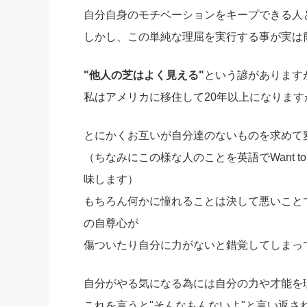
自分自身のモチベーションをキープできる人
社長の右
しかし、この単純な理屈を実行する事が実は
酒井英之
"他人の芝はよく見える"
という諺があります
私はアメリカに移住して20年以上になりま
とにかくお互いが自分達のないものを求めて
（ちなみにこの様な人のことを英語でWant t
味します）
もちろん何かに憧れることは決して悪いこと
の自尊心が
傷ついたり自分に力がないと錯覚してしまっ
自分がやる気になる為には自分の力や才能を
これを言うと"そんなもんないよ"と言い返さ