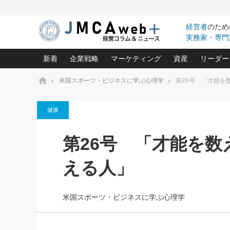
経営者
のため
実務家・専門
新着
企業戦略
マーケティング
資産
リーダー
ホーム
米国スポーツ・ビジネスに学ぶ心理学
第26号 「才能を
中小企業の「１位づくり」戦略(96)
ネット戦略成功の秘訣 圧倒的に儲か
あなたの会社と資
オンリ
健康
利益を最大化する「業務改善」横田尚哉氏(5)
ビジネスを一瞬で制する！一流グロ
どうなる金融業界
ビジネ
る“社長の戦略印象リスクマネジメント
(446)
強い会社を築く ビジネス・クリニック(240)
中国経済の最新動
第26号 「才能を
ロングセラーの玉手箱(9)
ピョー
2026.08.5
日本レーザー「人を大切にしながら利益を上げ
事業承継の前に
第109話 伝統的産品を21世
(3)
大復活＆快進撃！ユニバーサルスタ
きたいコト(12)
指導者た
える人」
に生かし切る！
は(5)
武器としてのM&A入門(3)
会社と社長のため
朝礼・
2026.08.5
最高の自分を表現する 成功イメージ戦
社長のための“儲かる通販”戦略視点(151)
深読み企業分析(1
楠木建の
朝礼・会議での「社長の３分間
米国スポーツ・ビジネスに学ぶ心理学
スピーチ」ネタ帳（2026年8月5
酒井光雄 成功事例に学ぶ繁栄企業の
日号）
継続経営 百話百行(85)
次もあ
野田久美子 香港ビジネス成功法(10)
社長の口