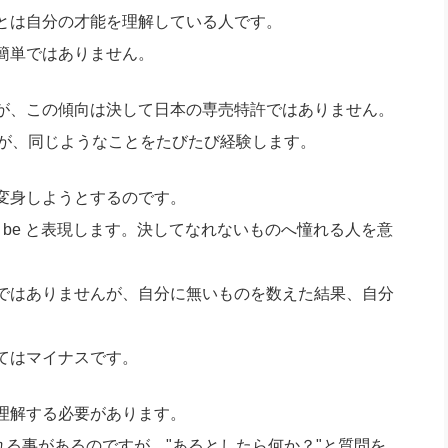
社長のための“全員営業”(30
とは自分の才能を理解している人です。
腕をつくる 人と組織を動かす(200)
銀行交渉はこうしなさい！(12)
高橋一
行動科学マネジメント(5)
簡単ではありません。
の社長のビジョン実現道場(10)
が、この傾向は決して日本の専売特許ではありません。
すが、同じようなことをたびたび経験します。
変身しようとするのです。
o be と表現します。決してなれないものへ憧れる人を意
ではありませんが、自分に無いものを数えた結果、自分
てはマイナスです。
理解する必要があります。
れる事があるのですが、"あるとしたら何か？"と質問を