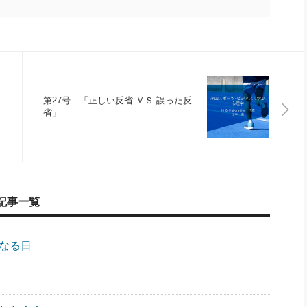
第27号 「正しい反省 ＶＳ 誤った反
省」
記事一覧
になる日