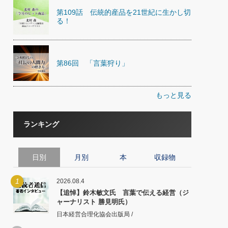
第109話 伝統的産品を21世紀に生かし切
る！
第86回 「言葉狩り」
もっと見る
ランキング
日別
月別
本
収録物
1
2026.08.4
【追悼】鈴木敏文氏 言葉で伝える経営（ジ
ャーナリスト 勝見明氏）
日本経営合理化協会出版局 /