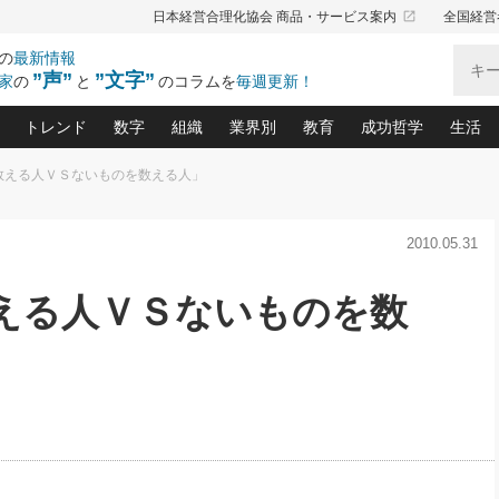
launch
日本経営合理化協会 商品・サービス案内
全国経営
の
最新情報
”声”
”文字”
家
の
と
のコラムを
毎週更新！
トレンド
数字
組織
業界別
教育
成功哲学
生活
数える人ＶＳないものを数える人」
る仕組みづくり講座(12)
産を守る一手(171)
ーワンで勝ち残る企業風土づくり(54)
《ニューヨーク発》ビジネスリーダーの先読み: 最新トレンド
オーナー社長の「お金の悩み相談室」(14)
「賃金の誤解」(135)
なぜ、トヨタ式で会社が伸びるのか？(
“出来る”管理職の条件(62)
中国哲学に学ぶ 不
おの
と戦略拠点(9)
(50)
2010.05.31
ーバル経営者は知ってい
(39)
スリーダー×次の一手「牟田太陽の社長業ネクスト」
おカネが残る決算書にするために、やっておきたいこと(
中小企業の新たな法律リスク(178)
売れる住宅を創る 100の視点(100)
あなただからお願いしたいと
令和時代の「社長の
”(9)
「社長の繁盛トレンド通信」(90)
デジ
向(204)
会社を守り抜くための緊急対策(100)
職場の生産性を下げるハラスメントの予防策(1
大久保一彦の“流行る”お店の仕組みづく
クレーム対応 実践マニュアル
先人の名句名言の教
数える人ＶＳないものを数
トル・F・グジバチの『経営戦略の新常識』(12)
北村森の「今月のヒット商品」(109)
リーダ
2026.08.5
2026.08.5
2
る経営」の極意
、決めておきたい、知っておきたい、やってお
強い決算書の会社はココが違う！(36)
賃金決定の定石(68)
柿内幸夫─社長のための現場改善(174
クレーム対応の新知識と新常
渡部昇一の「日本の
紀
第86回 「言葉狩り」
社長は「能力」の前に「資質」
ジオジャパンの成功要因と
る者かくあるべし(635)
次の売れ筋をつかむ術(102)
ワイ
が大事／社長業ネクスト #445
損益分岐点を下げる、Ｐ／Ｌ不況時代の新戦略(12)
顧客・社員・社会から支持される「ウェルビ
デキル社員に育てる！ 社員
経営に活かす“十八史
の資産管理講座(95)
会議での「社長の３分間スピーチ」ネタ帳(159)
社長のメシの種 4.0(206)
門」(23)
必読
新・会計経営と実学(37)
東川鷹年の「中小企業の人育
略(77)
52)
「経営知になる考え方」(57)
眼と耳
決算書の“見える化”術(12)
業績アップにつながる！ワン
ブランド戦略(39)
なたにお願いしたいと思われる「一流の仕事術」(28)
社長の
賢い社長の「経理財務の見どころ・勘どころ・ツッコ
欧米資産家に学ぶ二世教育(1
ぐせ経営哲学(100)
ろ」(149)
米国