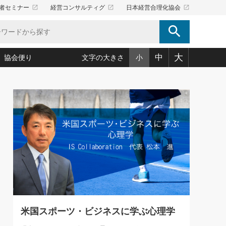
launch
launch
launch
者セミナー
経営コンサルティグ
日本経営合理化協会
search
大
中
協会便り
文字の大きさ
小
5)
況は会社守成の好機(38)
ころ心平の ──社長のための「か・ら・だマネジメント」
「愛読者通信」著者インタビュー(44)
34)
思われる 気配りの達人(127)
人間力の磨き方」(86)
ビジネス見聞録 経営ニュース(100)
タルＡＶを味方に！新・仕事術(180)
0)
り(210)
(92)
え 東洋思想に学ぶ経営学(132)
作間信司の経営無形庵(けいえいむぎょうあん)(166)
ー脳の鍛え方(32)
もっとみる
026.08.4
)
識(57)
指導者たち」(32)
経営セミナー情報局(1)
【追悼】鈴木敏文氏 言葉で伝
ンを楽しむ基礎レッスン(12)
える経営（ジャーナリスト 勝
ーイング経営入
教育の決め手(203)
略”(30)
繁栄への着眼点 牟田太陽(76)
見明氏）
！社長が読むべき今月の4冊(88)
て」(38)
講話を聞いて学ぼう 実学・耳学・磨く「ミミガク」のすすめ
で楽しむ読書術(162)
(7)
ランク上の手紙・メール術(100)
「氣」(30)
米国スポーツ・ビジネスに学ぶ心理学
ミどこ
00)
スポーツ・ビジネスに学ぶ心理学(98)