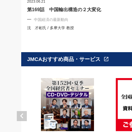
2023.06.21
第169話 中国輸出構造の２大変化
中国経済の最新動向
沈 才彬氏 / 多摩大学 教授
JMCAおすすめ商品・サービス
open_in_new