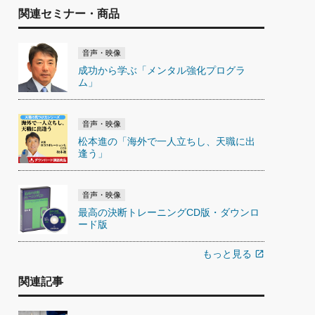
関連セミナー・商品
音声・映像
成功から学ぶ「メンタル強化プログラ
ム」
音声・映像
松本進の「海外で一人立ちし、天職に出
逢う」
音声・映像
最高の決断トレーニングCD版・ダウンロ
ード版
もっと見る
open_in_new
関連記事