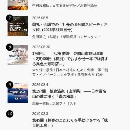
中村義裕氏 / 日本文化研究家／演劇評論家
7
2026.08.5
朝礼・会議での「社長の３分間スピーチ」ネ
タ帳（2026年8月5日号）
角田識之（臥龍） / 感動経営コンサルタント
8
2023.08.30
176軒目 「活種 鮮寿 ＠岡山市野田屋町
～2貫400円（税別）でおまかせ一本で経営す
る異色の寿司店～」
大久保一彦氏 / 日本の将来のために創業・第二創
業・イノベーションを支援する有限会社 代表
9
2026.08.4
第157回 飯豊温泉（山形県）――日本百名
山の麓に湧く「森の秘湯」
高橋一喜氏 / 温泉アナリスト
10
2010.03.3
第45回（顧客のこだわりを手助けをする「味
百彩工房」）