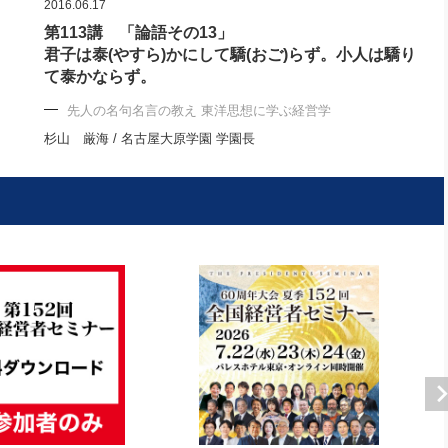
2016.06.17
第113講 「論語その13」
君子は泰(やすら)かにして驕(おご)らず。小人は驕り
て泰かならず。
先人の名句名言の教え 東洋思想に学ぶ経営学
杉山 厳海 / 名古屋大原学園 学園長