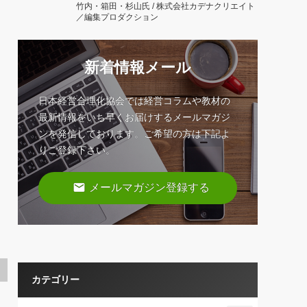
竹内・箱田・杉山氏 / 株式会社カデナクリエイト
／編集プロダクション
新着情報メール
日本経営合理化協会では経営コラムや教材の
最新情報をいち早くお届けするメールマガジ
ンを発信しております。ご希望の方は下記よ
りご登録下さい。
email
メールマガジン登録する
カテゴリー