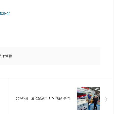
tch-d/
活
,
仕事術
第146回 遂に普及？！ VR最新事情