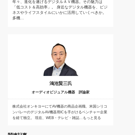
年々、進化を遂げるデジタルＡＶ機器。その魅力は
)
「低コスト＆高効率」。 身近なデジタル機器を、ビジ
喜の『これぞ！"本物の温泉"』(157)
ネスやライフスタイルにいかに活用していくべきか。
多機…
鴻池賢三氏
オーディオビジュアル機器 評論家
株式会社オンキヨーにてAV機器の商品企画職、米国シリコ
ンバレーのデジタルAV機器用ICを手がけるベンチャー企業
を経て独立。 現在、WEB・テレビ・雑誌…もっと見る