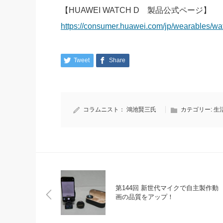
【HUAWEI WATCH D 製品公式ページ】
https://consumer.huawei.com/jp/wearables/wa
Tweet
Share
コラムニスト：
鴻池賢三氏
カテゴリー:
生
第144回 新世代マイクで自主製作動
画の品質をアップ！