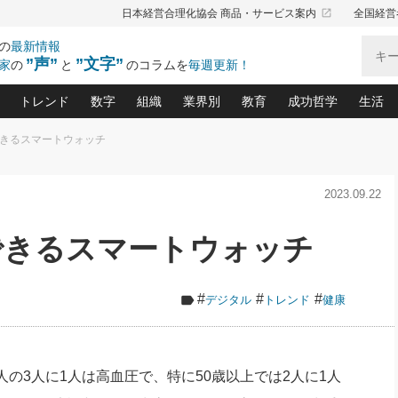
launch
日本経営合理化協会 商品・サービス案内
全国経営
の
最新情報
”声”
”文字”
家
の
と
のコラムを
毎週更新！
トレンド
数字
組織
業界別
教育
成功哲学
生活
できるスマートウォッチ
る仕組みづくり講座(12)
産を守る一手(171)
ーワンで勝ち残る企業風土づくり(54)
《ニューヨーク発》ビジネスリーダーの先読み: 最新トレンド
オーナー社長の「お金の悩み相談室」(14)
「賃金の誤解」(135)
なぜ、トヨタ式で会社が伸びるのか？(
“出来る”管理職の条件(62)
中国哲学に学ぶ 不
おの
と戦略拠点(9)
(50)
2023.09.22
ーバル経営者は知ってい
(39)
スリーダー×次の一手「牟田太陽の社長業ネクスト」
おカネが残る決算書にするために、やっておきたいこと(
中小企業の新たな法律リスク(178)
売れる住宅を創る 100の視点(100)
あなただからお願いしたいと
令和時代の「社長の
”(9)
「社長の繁盛トレンド通信」(90)
デジ
向(204)
会社を守り抜くための緊急対策(100)
職場の生産性を下げるハラスメントの予防策(1
大久保一彦の“流行る”お店の仕組みづく
クレーム対応 実践マニュアル
先人の名句名言の教
できるスマートウォッチ
トル・F・グジバチの『経営戦略の新常識』(12)
北村森の「今月のヒット商品」(109)
リーダ
2026.08.5
2026.08.5
2
る経営」の極意
、決めておきたい、知っておきたい、やってお
強い決算書の会社はココが違う！(36)
賃金決定の定石(68)
柿内幸夫─社長のための現場改善(174
クレーム対応の新知識と新常
渡部昇一の「日本の
紀
第86回 「言葉狩り」
社長は「能力」の前に「資質」
ジオジャパンの成功要因と
る者かくあるべし(635)
次の売れ筋をつかむ術(102)
ワイ
が大事／社長業ネクスト #445
損益分岐点を下げる、Ｐ／Ｌ不況時代の新戦略(12)
顧客・社員・社会から支持される「ウェルビ
デキル社員に育てる！ 社員
経営に活かす“十八史
#
#
#
デジタル
トレンド
健康
の資産管理講座(95)
会議での「社長の３分間スピーチ」ネタ帳(159)
社長のメシの種 4.0(206)
門」(23)
必読
新・会計経営と実学(37)
東川鷹年の「中小企業の人育
略(77)
52)
「経営知になる考え方」(57)
眼と耳
決算書の“見える化”術(12)
業績アップにつながる！ワン
ブランド戦略(39)
なたにお願いしたいと思われる「一流の仕事術」(28)
社長の
3人に1人は高血圧で、特に50歳以上では2人に1人
賢い社長の「経理財務の見どころ・勘どころ・ツッコ
欧米資産家に学ぶ二世教育(1
ぐせ経営哲学(100)
ろ」(149)
米国