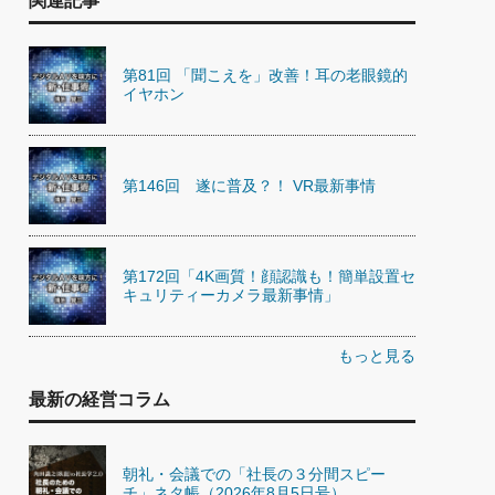
関連記事
第81回 「聞こえを」改善！耳の老眼鏡的
イヤホン
第146回 遂に普及？！ VR最新事情
第172回「4K画質！顔認識も！簡単設置セ
キュリティーカメラ最新事情」
もっと見る
最新の経営コラム
朝礼・会議での「社長の３分間スピー
チ」ネタ帳（2026年8月5日号）