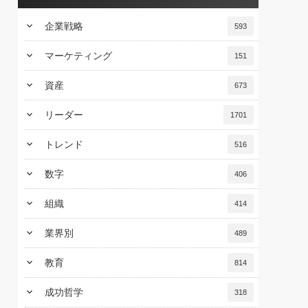
keyboard_arrow_down
企業戦略
593
keyboard_arrow_down
マーケティング
151
keyboard_arrow_down
資産
673
keyboard_arrow_down
リーダー
1701
keyboard_arrow_down
トレンド
516
keyboard_arrow_down
数字
406
keyboard_arrow_down
組織
414
keyboard_arrow_down
業界別
489
keyboard_arrow_down
教育
814
keyboard_arrow_down
成功哲学
318