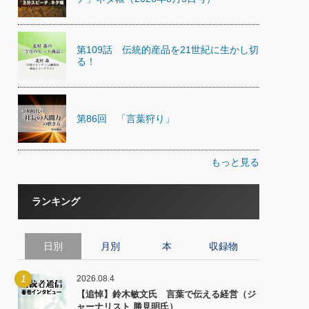
第109話 伝統的産品を21世紀に生かし切
る！
第86回 「言葉狩り」
もっと見る
ランキング
日別
月別
本
収録物
1
2026.08.4
【追悼】鈴木敏文氏 言葉で伝える経営（ジ
ャーナリスト 勝見明氏）