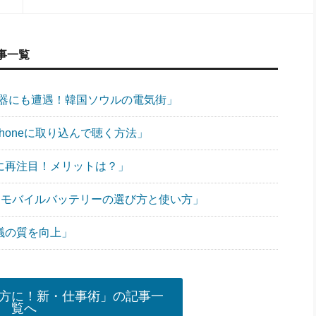
事一覧
機器にも遭遇！韓国ソウルの電気街」
Phoneに取り込んで聴く方法」
ンに再注目！メリットは？」
”なモバイルバッテリーの選び方と使い方」
議の質を向上」
方に！新・仕事術」の記事一
覧へ