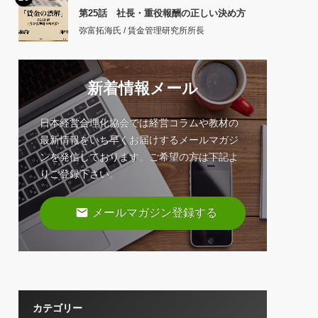
第25話 社長・重役報酬の正しい決め方
弥富拓海氏 / 賃金管理研究所所長
新着情報メール
日本経営合理化協会では経営コラムや教材の
最新情報をいち早くお届けするメールマガジ
ンを発信しております。ご希望の方は下記よ
りご登録下さい。
email
メールマガジン登録する
カテゴリー