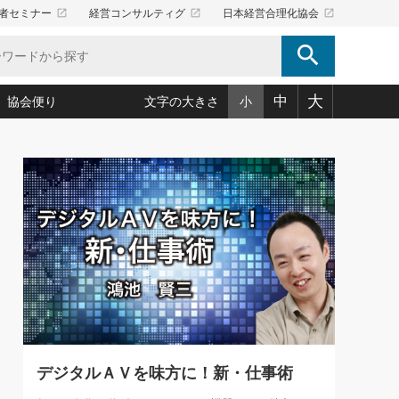
launch
launch
launch
者セミナー
経営コンサルティグ
日本経営合理化協会
search
大
中
協会便り
文字の大きさ
小
5)
況は会社守成の好機(38)
ころ心平の ──社長のための「か・ら・だマネジメント」
「愛読者通信」著者インタビュー(44)
34)
思われる 気配りの達人(127)
人間力の磨き方」(86)
ビジネス見聞録 経営ニュース(100)
タルＡＶを味方に！新・仕事術(180)
0)
り(210)
(92)
え 東洋思想に学ぶ経営学(132)
作間信司の経営無形庵(けいえいむぎょうあん)(166)
ー脳の鍛え方(32)
もっとみる
026.08.4
)
識(57)
指導者たち」(32)
経営セミナー情報局(1)
【追悼】鈴木敏文氏 言葉で伝
ンを楽しむ基礎レッスン(12)
える経営（ジャーナリスト 勝
ーイング経営入
教育の決め手(203)
略”(30)
繁栄への着眼点 牟田太陽(76)
見明氏）
！社長が読むべき今月の4冊(88)
て」(38)
講話を聞いて学ぼう 実学・耳学・磨く「ミミガク」のすすめ
で楽しむ読書術(162)
(7)
ランク上の手紙・メール術(100)
「氣」(30)
デジタルＡＶを味方に！新・仕事術
ミどこ
00)
スポーツ・ビジネスに学ぶ心理学(98)