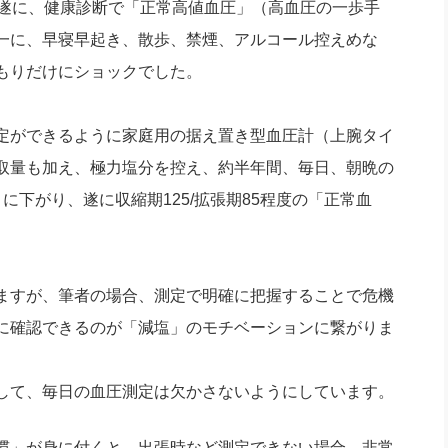
も遂に、健康診断で「正常高値血圧」（高血圧の一歩手
社長のための“全員営業”(30
腕をつくる 人と組織を動かす(200)
銀行交渉はこうしなさい！(12)
高橋一
一に、早寝早起き、散歩、禁煙、アルコール控えめな
行動科学マネジメント(5)
の社長のビジョン実現道場(10)
もりだけにショックでした。
定ができるように家庭用の据え置き型血圧計（上腕タイ
取量も加え、極力塩分を控え、約半年間、毎日、朝晩の
に下がり、遂に収縮期125/拡張期85程度の「正常血
ますが、筆者の場合、測定で明確に把握することで危機
に確認できるのが「減塩」のモチベーションに繋がりま
して、毎日の血圧測定は欠かさないようにしています。
慣」が身に付くと、出張時など測定できない場合、非常