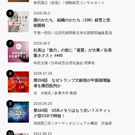
角田識之（臥龍） / 感動経営コンサルタント
6
2026.08.3
国のかたち、組織のかたち（108）経営と技
術開発
宇惠一郎氏 / 元読売新聞東京本社国際部編集委員
7
2026.08.5
社長は「能力」の前に「資質」が大事／社長
業ネクスト #445
牟田太陽 / 日本経営合理化協会 理事長
8
2026.07.29
第204話 なぜトランプ大統領が中国崩壊論
者を痛烈批判か
沈 才彬氏 / 多摩大学 教授
9
2025.04.25
第164回 USBメモリはもう古い？スティッ
ク型SSDで時短！
鴻池賢三氏 / オーディオビジュアル機器 評論家
10
2011.06.15