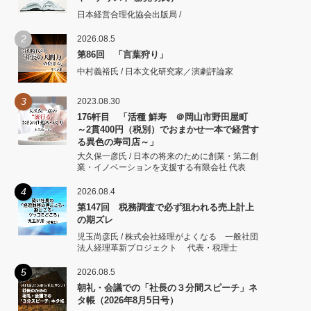
日本経営合理化協会出版局 /
2
2026.08.5
第86回 「言葉狩り」
中村義裕氏 / 日本文化研究家／演劇評論家
3
2023.08.30
176軒目 「活種 鮮寿 ＠岡山市野田屋町
～2貫400円（税別）でおまかせ一本で経営す
る異色の寿司店～」
大久保一彦氏 / 日本の将来のために創業・第二創
業・イノベーションを支援する有限会社 代表
4
2026.08.4
第147回 税務調査で必ず狙われる売上計上
の期ズレ
児玉尚彦氏 / 株式会社経理がよくなる 一般社団
法人経理革新プロジェクト 代表・税理士
5
2026.08.5
朝礼・会議での「社長の３分間スピーチ」ネ
タ帳（2026年8月5日号）