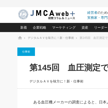
経営者
のため
実務家・専門
新着
企業戦略
マーケティング
資産
リーダー
ホーム
デジタルＡＶを味方に！新・仕事術
第145回 血圧測定
中小企業の「１位づくり」戦略(96)
ネット戦略成功の秘訣 圧倒的に儲か
あなたの会社と資
オンリ
仕事術
利益を最大化する「業務改善」横田尚哉氏(5)
ビジネスを一瞬で制する！一流グロ
どうなる金融業界
ビジネ
る“社長の戦略印象リスクマネジメント
(446)
強い会社を築く ビジネス・クリニック(240)
中国経済の最新動
第145回 血圧測定
ロングセラーの玉手箱(9)
ピョー
2026.08.5
日本レーザー「人を大切にしながら利益を上げ
事業承継の前に
第109話 伝統的産品を21世
(3)
大復活＆快進撃！ユニバーサルスタ
きたいコト(12)
指導者た
に生かし切る！
は(5)
デジタルＡＶを味方に！新・仕事術
武器としてのM&A入門(3)
会社と社長のため
朝礼・
2026.08.5
最高の自分を表現する 成功イメージ戦
社長のための“儲かる通販”戦略視点(151)
深読み企業分析(1
楠木建の
朝礼・会議での「社長の３分間
スピーチ」ネタ帳（2026年8月5
酒井光雄 成功事例に学ぶ繁栄企業の
日号）
継続経営 百話百行(85)
次もあ
ある血圧機メーカーの調査によると、日本人の
野田久美子 香港ビジネス成功法(10)
社長の口