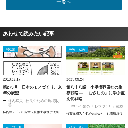
一覧へ
あわせて読みたい記事
製造業
戦略・戦術
2013.12.17
2025.09.24
第273号 日本のモノづくり、来
第八十八話 小規模葬儀社の生
年の展望
存戦略 ― 「むさしの」に学ぶ差
別化戦略
柿内幸夫─社長のための現場改
善
中小企業の「１位づくり」戦略
柿内幸夫氏 / 柿内幸夫技術士事務所代表
佐藤元相氏 / NNA株式会社 代表取締役
キーワード
税務・会計