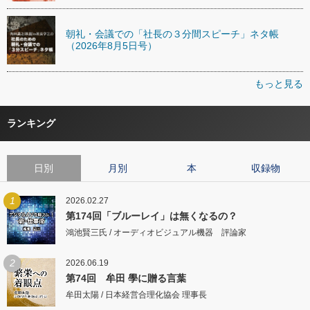
朝礼・会議での「社長の３分間スピーチ」ネタ帳
（2026年8月5日号）
もっと見る
ランキング
日別
月別
本
収録物
1
2026.02.27
第174回「ブルーレイ」は無くなるの？
鴻池賢三氏 / オーディオビジュアル機器 評論家
2
2026.06.19
第74回 牟田 學に贈る言葉
牟田太陽 / 日本経営合理化協会 理事長