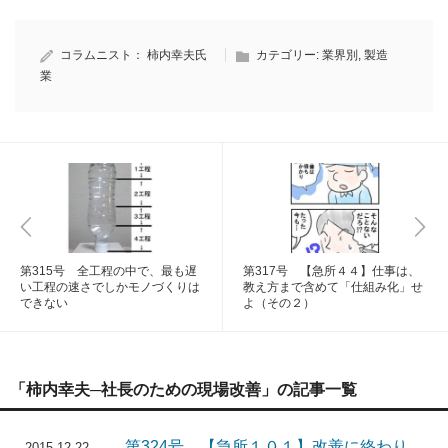
コラムニスト：
柿内幸夫氏
カテゴリー:
業界別
,
製造
業
第315号 全工程の中で、最も遅
第317号 【急所４４】仕事は、
い工程の速さでしかモノづくりは
教え方まで含めて「仕組み化」せ
できない
よ（その２）
「柿内幸夫─社長のための現場改善」の記事一覧
第324号 【急所１０１】改善に終わり
2015.12.22