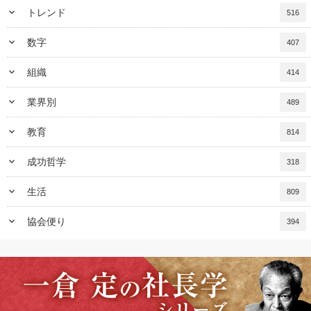
keyboard_arrow_down
トレンド
516
keyboard_arrow_down
数字
407
keyboard_arrow_down
組織
414
keyboard_arrow_down
業界別
489
keyboard_arrow_down
教育
814
keyboard_arrow_down
成功哲学
318
keyboard_arrow_down
生活
809
keyboard_arrow_down
協会便り
394