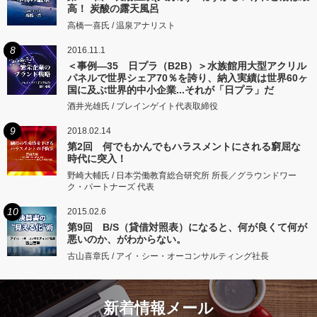
高！ 炭酸の露天風呂
高橋一喜氏 / 温泉アナリスト
8
2016.11.1
＜事例―35 日プラ（B2B）＞水族館用大型アクリル
パネルで世界シェア70％を誇り、納入実績は世界60ヶ
国に及ぶ世界的中小企業...それが「日プラ」だ
酒井光雄氏 / ブレインゲイト代表取締役
9
2018.02.14
第2回 何でもかんでもハラスメントにされる窮屈な
時代に突入！
野崎大輔氏 / 日本労働教育総合研究所 所長／グラウンドワー
ク・パートナーズ 代表
10
2015.02.6
第9回 B/S（貸借対照表）になると、何が良くて何が
悪いのか、がわからない。
古山喜章氏 / アイ・シー・オーコンサルティング社長
新着情報メール