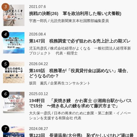
3
2021.07.6
挑戦の決断(26) 軍を政治利用した報い(犬養毅)
宇惠一郎氏 / 元読売新聞東京本社国際部編集委員
4
2026.08.4
第147回 税務調査で必ず狙われる売上計上の期ズレ
児玉尚彦氏 / 株式会社経理がよくなる 一般社団法人経理革新
プロジェクト 代表・税理士
5
2026.04.22
第169話 税務署が「役員貸付金は認めない」場合、
どうなるのか？
坂田 薫氏 / 企業再生コンサルタント
6
2025.03.12
194軒目 「炭焼き鰻 かわ富士 @湘南台駅からバス
で15分 〜焼き名人の鰻を求めて藤沢市まで」
大久保一彦氏 / 日本の将来のために創業・第二創業・イノベー
ションを支援する有限会社 代表
7
2024.08.27
第123回 長湯温泉(大分県) 恥ずかしいけれど湯は最