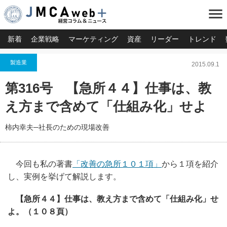
menu
新着
企業戦略
マーケティング
資産
リーダー
トレンド
製造業
2015.09.1
第316号 【急所４４】仕事は、教
え方まで含めて「仕組み化」せよ
柿内幸夫─社長のための現場改善
今回も私の著書
「改善の急所１０１項」
から１項を紹介
し、実例を挙げて解説します。
【急所４４】仕事は、教え方まで含めて「仕組み化」せ
よ。（１０８頁）