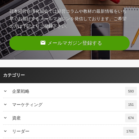
日本経営合理化協会では経営コラムや教材の最新情報をいち
早くお届けするメールマガジンを発信しております。ご希望
の方は下記よりご登録下さい。
email
メールマガジン登録する
カテゴリー
keyboard_arrow_down
企業戦略
593
keyboard_arrow_down
マーケティング
151
keyboard_arrow_down
資産
674
keyboard_arrow_down
リーダー
1701