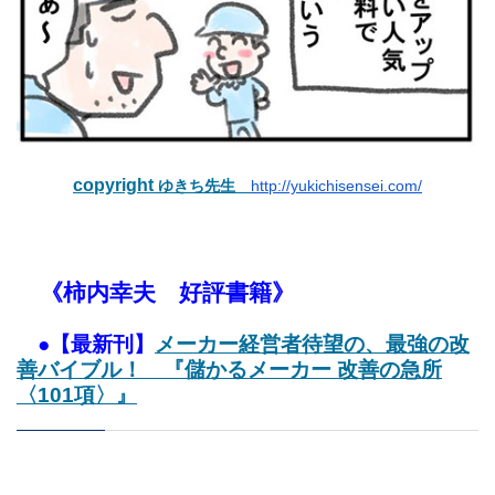
copyright
ゆきち先生
http://yukichisensei.com/
《柿内幸夫 好評書籍》
●【最新刊】
メーカー経営者待望の、最強の改
善バイブル！ 『儲かるメーカー 改善の急所
〈101項〉』