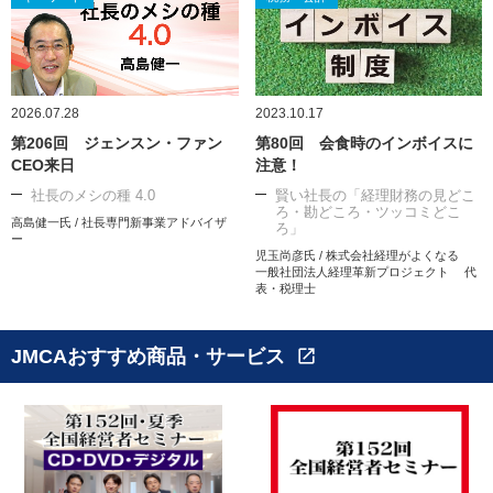
2026.07.28
2023.10.17
第206回 ジェンスン・ファン
第80回 会食時のインボイスに
CEO来日
注意！
社長のメシの種 4.0
賢い社長の「経理財務の見どこ
ろ・勘どころ・ツッコミどこ
高島健一氏 / 社長専門新事業アドバイザ
ろ」
ー
児玉尚彦氏 / 株式会社経理がよくなる
一般社団法人経理革新プロジェクト 代
表・税理士
JMCAおすすめ商品・サービス
open_in_new