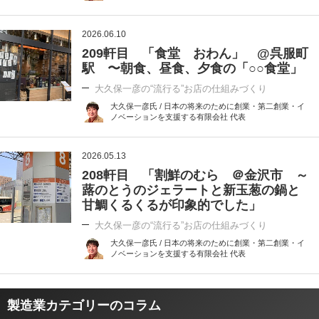
2026.06.10
209軒目 「食堂 おわん」 @呉服町
駅 〜朝食、昼食、夕食の「○○食堂」
大久保一彦の“流行る”お店の仕組みづくり
大久保一彦氏 / 日本の将来のために創業・第二創業・イ
ノベーションを支援する有限会社 代表
2026.05.13
208軒目 「割鮮のむら ＠金沢市 ～
蕗のとうのジェラートと新玉葱の鍋と
甘鯛くるくるが印象的でした」
大久保一彦の“流行る”お店の仕組みづくり
大久保一彦氏 / 日本の将来のために創業・第二創業・イ
ノベーションを支援する有限会社 代表
製造業カテゴリーのコラム