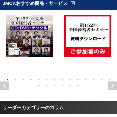
JMCAおすすめ商品・サービス
open_in_new
リーダーカテゴリーのコラム