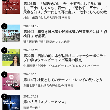
第103講 「論語その3」 吾、十有五にして学に志
し、三十にして立ち、四十にして惑わず。 五十にして
天命を知り、六十にして耳に従い、 七十にして心の欲
するところに従いて矩をこえず。
杉山 厳海 / 名古屋大原学園 学園長
6
2018.01.19
第99回 横引き排水管や竪排水管の設置箇所には「 点
検口 」が必要。
碓井民朗氏 / 碓井建築オフィス代表
7
2026.04.24
第22講 石油の前に水が枯渇？―ウォーターポジティ
ブに学ぶウェルビーイング経営の観点
中原阿里 / 弁護士／ウエルビーイングＥＳＧアドバイザー
8
2020.04.1
第114回 社長としてのテーマ・トレンドの見つけ方
牟田太陽 / 日本経営合理化協会 理事長
9
2011.07.12
第15人目 ｢スプルーアンス」
渡部昇一氏 /