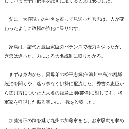
している息子は後事を託すに足りると父は安心した。
父に「大権現」の神名を奉って見送った秀忠は、人が変
わったように政権の強化に乗り出す。
家康は、譜代と豊臣家臣のバランスで権力を保ったが、
秀忠は違った。力による大名統制に取りかかる。
まずは身内から。異母弟の松平忠輝(信濃川中島)の乱脈
統治を聞くや、迷う事なく伊勢に配流した。秀吉の忠臣か
ら徳川方についた大大名の福島正則(芸備)に対しても、将
軍家を軽視した振る舞いに、 禄を没収した。
加藤清正の跡を継ぐ九州の加藤家をも、お家騒動を収め