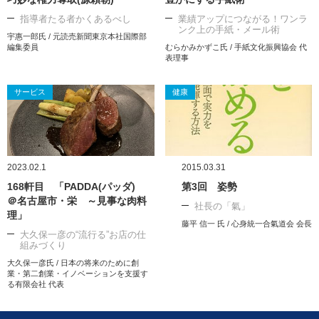
指導者たる者かくあるべし
業績アップにつながる！ワンラ
ンク上の手紙・メール術
宇惠一郎氏 / 元読売新聞東京本社国際部
編集委員
むらかみかずこ氏 / 手紙文化振興協会 代
表理事
サービス
健康
2023.02.1
2015.03.31
168軒目 「PADDA(パッダ)
第3回 姿勢
＠名古屋市・栄 ～見事な肉料
社長の「氣」
理」
藤平 信一 氏 / 心身統一合氣道会 会長
大久保一彦の“流行る”お店の仕
組みづくり
大久保一彦氏 / 日本の将来のために創
業・第二創業・イノベーションを支援す
る有限会社 代表