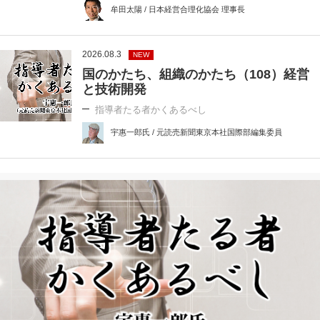
牟田太陽 / 日本経営合理化協会 理事長
2026.08.3
NEW
国のかたち、組織のかたち（108）経営
と技術開発
指導者たる者かくあるべし
宇惠一郎氏 / 元読売新聞東京本社国際部編集委員