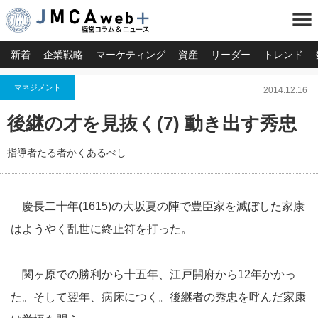
menu
新着
企業戦略
マーケティング
資産
リーダー
トレンド
マネジメント
2014.12.16
後継の才を見抜く(7) 動き出す秀忠
指導者たる者かくあるべし
慶長二十年(1615)の大坂夏の陣で豊臣家を滅ぼした家康
はようやく乱世に終止符を打った。
関ヶ原での勝利から十五年、江戸開府から12年かかっ
た。そして翌年、病床につく。後継者の秀忠を呼んだ家康