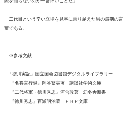
際を知らないのが一番怖いことだ」
二代目という辛い立場を見事に乗り越えた男の最期の言
葉である。
※参考文献
『徳川実記』国立国会図書館デジタルライブラリー
『名将言行録』岡谷繁実著 講談社学術文庫
『二代将軍・徳川秀忠』河合敦著 幻冬舎新書
『徳川秀忠』百瀬明治著 ＰＨＰ文庫