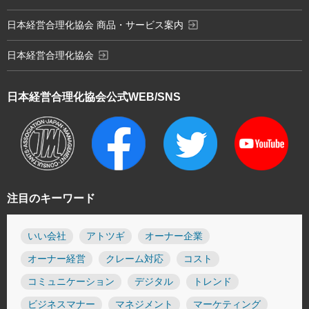
exit_to_app
日本経営合理化協会 商品・サービス案内
exit_to_app
日本経営合理化協会
日本経営合理化協会
公式WEB/SNS
注目のキーワード
いい会社
アトツギ
オーナー企業
オーナー経営
クレーム対応
コスト
コミュニケーション
デジタル
トレンド
ビジネスマナー
マネジメント
マーケティング