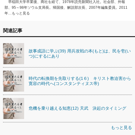
早稲田大学卒業後、商社を経て、1978年読売新聞社入社。社会部、外報
部、95～98年ソウル支局長。帰国後、解説部次長、2007年編集委員。2011
年…もっと見る
関連記事
故事成語に学ぶ(39) 用兵攻戦の本(もと)は、民を壱(い
つ)にするにあり
時代の転換期を先取りする(1６) キリスト教迫害から
寛容の時代へ(コンスタンティヌス帝)
危機を乗り越える知恵(12) 天武 決起のタイミング
もっと見る