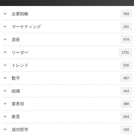
keyboard_arrow_down
企業戦略
593
keyboard_arrow_down
マーケティング
151
keyboard_arrow_down
資産
674
keyboard_arrow_down
リーダー
1701
keyboard_arrow_down
トレンド
516
keyboard_arrow_down
数字
407
keyboard_arrow_down
組織
414
keyboard_arrow_down
業界別
489
keyboard_arrow_down
教育
814
keyboard_arrow_down
成功哲学
318