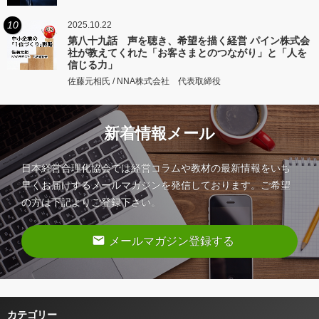
10
2025.10.22
第八十九話 声を聴き、希望を描く経営 パイン株式会
社が教えてくれた「お客さまとのつながり」と「人を
信じる力」
佐藤元相氏 / NNA株式会社 代表取締役
新着情報メール
日本経営合理化協会では経営コラムや教材の最新情報をいち
早くお届けするメールマガジンを発信しております。ご希望
の方は下記よりご登録下さい。
email
メールマガジン登録する
カテゴリー