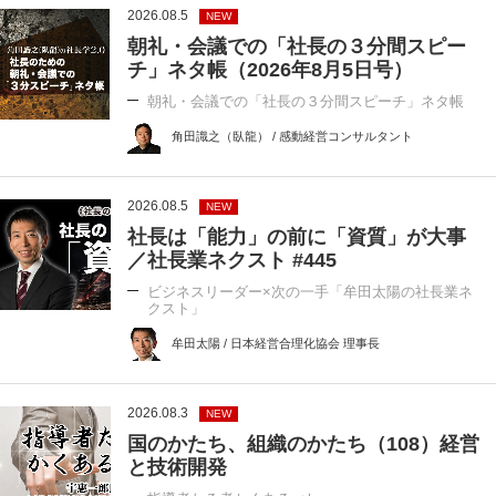
2026.08.5
NEW
朝礼・会議での「社長の３分間スピー
チ」ネタ帳（2026年8月5日号）
朝礼・会議での「社長の３分間スピーチ」ネタ帳
角田識之（臥龍） / 感動経営コンサルタント
2026.08.5
NEW
社長は「能力」の前に「資質」が大事
／社長業ネクスト #445
ビジネスリーダー×次の一手「牟田太陽の社長業ネ
クスト」
牟田太陽 / 日本経営合理化協会 理事長
2026.08.3
NEW
国のかたち、組織のかたち（108）経営
と技術開発