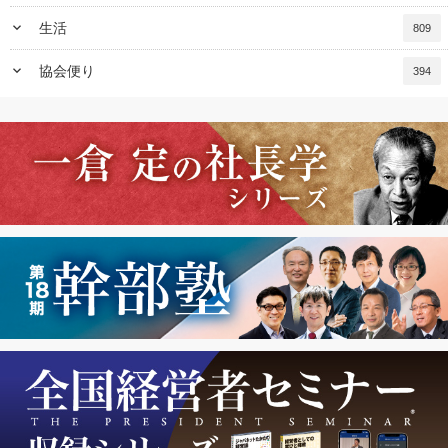
keyboard_arrow_down
生活
809
keyboard_arrow_down
協会便り
394