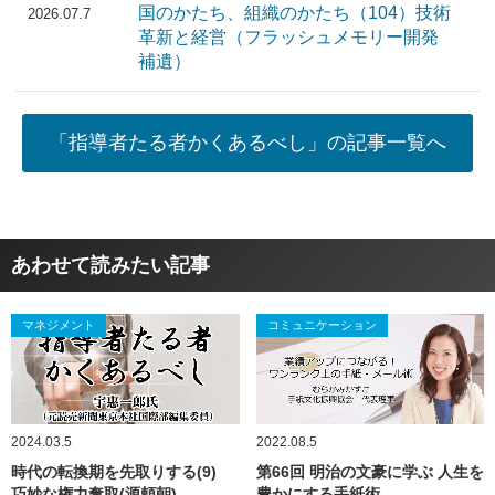
国のかたち、組織のかたち（104）技術
2026.07.7
革新と経営（フラッシュメモリー開発
補遺）
「指導者たる者かくあるべし」の記事一覧へ
あわせて読みたい記事
マネジメント
コミュニケーション
2024.03.5
2022.08.5
時代の転換期を先取りする(9)
第66回 明治の文豪に学ぶ 人生を
巧妙な権力奪取(源頼朝)
豊かにする手紙術