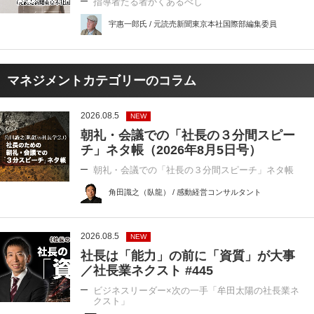
指導者たる者かくあるべし
宇惠一郎氏 / 元読売新聞東京本社国際部編集委員
マネジメントカテゴリーのコラム
2026.08.5
NEW
朝礼・会議での「社長の３分間スピー
チ」ネタ帳（2026年8月5日号）
朝礼・会議での「社長の３分間スピーチ」ネタ帳
角田識之（臥龍） / 感動経営コンサルタント
2026.08.5
NEW
社長は「能力」の前に「資質」が大事
／社長業ネクスト #445
ビジネスリーダー×次の一手「牟田太陽の社長業ネ
クスト」