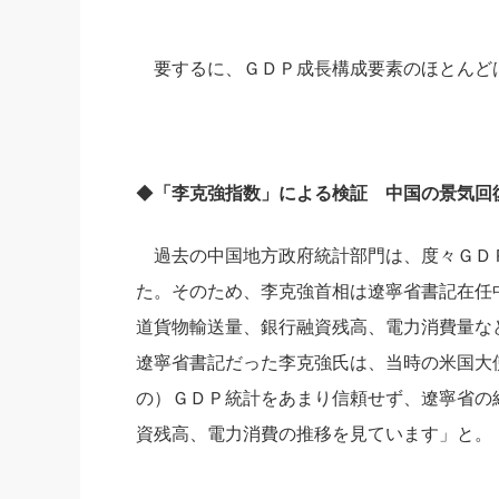
要するに、ＧＤＰ成長構成要素のほとんど
◆
「李克強指数」による検証 中国の景気回
過去の中国地方政府統計部門は、度々ＧＤ
た。そのため、李克強首相は遼寧省書記在任
道貨物輸送量、銀行融資残高、電力消費量など
遼寧省書記だった李克強氏は、当時の米国大
の）ＧＤＰ統計をあまり信頼せず、遼寧省の
資残高、電力消費の推移を見ています」と。