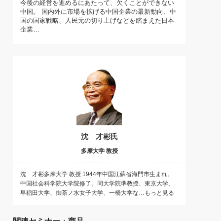
今後の経営を進めるにあたって、欠くことができない
)
中国。 国内外に市場を拡げる中国企業の最新動向、中
喜の『これぞ！"本物の温泉"』(157)
国の国家戦略、人民元の切り上げなどを踏まえた日本
企業…
沈 才彬氏
多摩大学 教授
沈 才彬多摩大学 教授 1944年中国江蘇省海門市生まれ。
中国社会科学院大学院修了。同大学院準教授、東京大学、
早稲田大学、御茶ノ水女子大学、一橋大学な…もっと見る