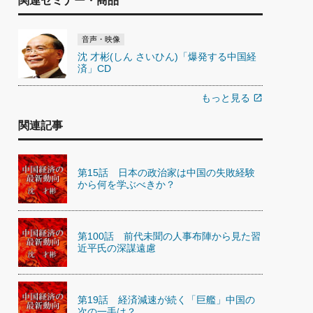
関連セミナー・商品
音声・映像
沈 才彬(しん さいひん)「爆発する中国経
済」CD
もっと見る
open_in_new
関連記事
第15話 日本の政治家は中国の失敗経験
から何を学ぶべきか？
第100話 前代未聞の人事布陣から見た習
近平氏の深謀遠慮
第19話 経済減速が続く「巨艦」中国の
次の一手は？