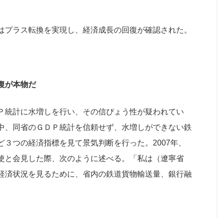
はプラス転換を実現し、経済成長の回復が確認された。
復が本物だ
Ｐ統計に水増しを行い、その信ぴょう性が疑われてい
中、同省のＧＤＰ統計を信頼せず、水増しができない鉄
３つの経済指標を見て景気判断を行った。2007年、
使と会見した際、次のように述べる。「私は（遼寧省
経済状況を見るために、省内の鉄道貨物輸送量、銀行融