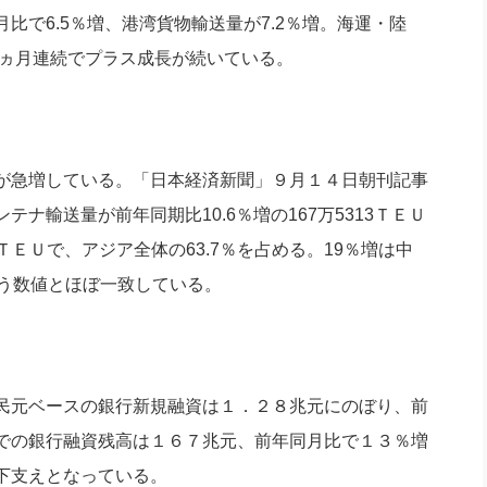
で6.5％増、港湾貨物輸送量が7.2％増。海運・陸
４ヵ月連続でプラス成長が続いている。
が急増している。「日本経済新聞」９月１４日朝刊記事
ナ輸送量が前年同期比10.6％増の167万5313ＴＥＵ
7ＴＥＵで、アジア全体の63.7％を占める。19％増は中
いう数値とほぼ一致している。
民元ベースの銀行新規融資は１．２８兆元にのぼり、前
での銀行融資残高は１６７兆元、前年同月比で１３％増
下支えとなっている。