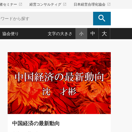
launch
launch
launch
者セミナー
経営コンサルティグ
日本経営合理化協会
search
大
中
協会便り
文字の大きさ
小
5)
況は会社守成の好機(38)
ころ心平の ──社長のための「か・ら・だマネジメント」
「愛読者通信」著者インタビュー(44)
34)
思われる 気配りの達人(127)
人間力の磨き方」(86)
ビジネス見聞録 経営ニュース(100)
タルＡＶを味方に！新・仕事術(180)
0)
り(210)
(92)
え 東洋思想に学ぶ経営学(132)
作間信司の経営無形庵(けいえいむぎょうあん)(166)
ー脳の鍛え方(32)
もっとみる
026.08.5
)
識(57)
指導者たち」(32)
経営セミナー情報局(1)
86回 「言葉狩り」
ンを楽しむ基礎レッスン(12)
ーイング経営入
教育の決め手(203)
略”(30)
繁栄への着眼点 牟田太陽(76)
！社長が読むべき今月の4冊(88)
て」(38)
講話を聞いて学ぼう 実学・耳学・磨く「ミミガク」のすすめ
で楽しむ読書術(162)
(7)
ランク上の手紙・メール術(100)
「氣」(30)
中国経済の最新動向
ミどこ
00)
スポーツ・ビジネスに学ぶ心理学(98)