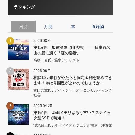
ランキング
日別
月別
本
収録物
1
2026.08.4
第157回 飯豊温泉（山形県）――日本百名
山の麓に湧く「森の秘湯」
高橋一喜氏 / 温泉アナリスト
2
2026.08.7
相談15：銀行がやたらと固定金利を勧めてき
ます！やはり固定がよいのでしょうか！
古山喜章氏 / アイ・シー・オーコンサルティング
社長
3
2025.04.25
第164回 USBメモリはもう古い？スティッ
ク型SSDで時短！
鴻池賢三氏 / オーディオビジュアル機器 評論家