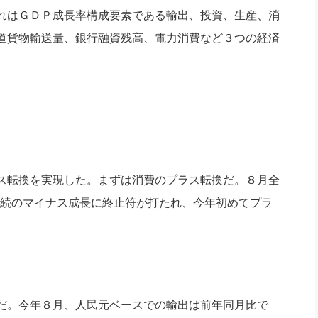
社長のための“全員営業”(30
れはＧＤＰ成長率構成要素である輸出、投資、生産、消
腕をつくる 人と組織を動かす(200)
銀行交渉はこうしなさい！(12)
高橋一
行動科学マネジメント(5)
道貨物輸送量、銀行融資残高、電力消費など３つの経済
の社長のビジョン実現道場(10)
ス転換を実現した。まずは消費のプラス転換だ。８月全
連続のマイナス成長に終止符が打たれ、今年初めてプラ
だ。今年８月、人民元ベースでの輸出は前年同月比で