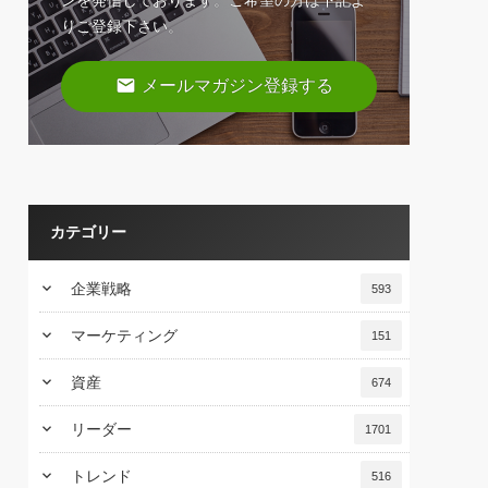
ンを発信しております。ご希望の方は下記よ
りご登録下さい。
email
メールマガジン登録する
カテゴリー
keyboard_arrow_down
企業戦略
593
keyboard_arrow_down
マーケティング
151
keyboard_arrow_down
資産
674
keyboard_arrow_down
リーダー
1701
keyboard_arrow_down
トレンド
516