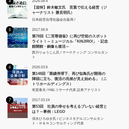
4
2026.08.4
【追悼】鈴木敏文氏 言葉で伝える経営（ジ
ャーナリスト 勝見明氏）
日本経営合理化協会出版局 /
5
2017.06.9
第78回《二宮尊徳翁》に再び空前のスポット
ライト！～ミュージカル「KINJIRO!」・記念
館開館・銅像も復活～
西川りゅうじん氏 / マーケティング コンサルタン
ト
6
2026.03.6
第148回「業績停滞下、再び似鳥氏が開発の
陣頭に立ち、復活の兆候が見え始める」（ニ
トリホールディングス）
有賀泰夫 / H&Lリサーチ代表 証券アナリスト
7
2017.03.24
第53回 社員の幸せを考えるブレない経営と
は？～事例：LEGO
清水ひろゆき氏 / ビジネスモデルコンサルタン
ト・Ｈ＆Ｈコンサルティング代表