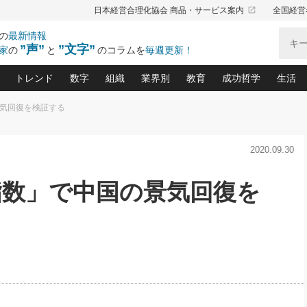
launch
日本経営合理化協会 商品・サービス案内
全国経営
の
最新情報
”声”
”文字”
家
の
と
のコラムを
毎週更新！
トレンド
数字
組織
業界別
教育
成功哲学
生活
景気回復を検証する
る仕組みづくり講座(12)
産を守る一手(171)
ーワンで勝ち残る企業風土づくり(54)
《ニューヨーク発》ビジネスリーダーの先読み: 最新トレンド
オーナー社長の「お金の悩み相談室」(15)
「賃金の誤解」(135)
なぜ、トヨタ式で会社が伸びるのか？(
“出来る”管理職の条件(62)
中国哲学に学ぶ 不
おの
と戦略拠点(9)
(50)
2020.09.30
ーバル経営者は知ってい
(39)
スリーダー×次の一手「牟田太陽の社長業ネクスト」
おカネが残る決算書にするために、やっておきたいこと(
中小企業の新たな法律リスク(178)
売れる住宅を創る 100の視点(100)
あなただからお願いしたいと
令和時代の「社長の
”(9)
「社長の繁盛トレンド通信」(90)
デジ
向(204)
会社を守り抜くための緊急対策(100)
職場の生産性を下げるハラスメントの予防策(1
大久保一彦の“流行る”お店の仕組みづく
クレーム対応 実践マニュアル
先人の名句名言の教
指数」で中国の景気回復を
トル・F・グジバチの『経営戦略の新常識』(12)
北村森の「今月のヒット商品」(109)
リーダ
2026.08.5
2
る経営」の極意
、決めておきたい、知っておきたい、やってお
強い決算書の会社はココが違う！(36)
賃金決定の定石(68)
柿内幸夫─社長のための現場改善(174
クレーム対応の新知識と新常
渡部昇一の「日本の
い
第109話 伝統的産品を21世紀
第
ジオジャパンの成功要因と
る者かくあるべし(635)
次の売れ筋をつかむ術(102)
ワイ
」
に生かし切る！
損益分岐点を下げる、Ｐ／Ｌ不況時代の新戦略(12)
顧客・社員・社会から支持される「ウェルビ
デキル社員に育てる！ 社員
経営に活かす“十八史
の資産管理講座(95)
会議での「社長の３分間スピーチ」ネタ帳(159)
社長のメシの種 4.0(206)
門」(23)
必読
2026.08.5
新・会計経営と実学(37)
東川鷹年の「中小企業の人育
略(77)
53)
「経営知になる考え方」(57)
眼と耳
朝礼・会議での「社長の３分間
決算書の“見える化”術(12)
業績アップにつながる！ワン
スピーチ」ネタ帳（2026年8月5
ブランド戦略(39)
日号）
なたにお願いしたいと思われる「一流の仕事術」(28)
社長の
賢い社長の「経理財務の見どころ・勘どころ・ツッコ
欧米資産家に学ぶ二世教育(1
ぐせ経営哲学(100)
ろ」(149)
米国