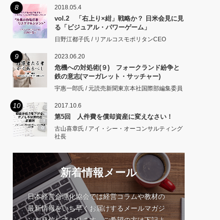
8
2018.05.4
vol.2 「右上り×紺」戦略か？ 日米会見に見
る「ビジュアル・パワーゲーム」
日野江都子氏 / リアルコスモポリタンCEO
9
2023.06.20
危機への対処術(９) フォークランド紛争と
鉄の意志(マーガレット・サッチャー)
宇惠一郎氏 / 元読売新聞東京本社国際部編集委員
10
2017.10.6
第5回 人件費を償却資産に変えなさい！
古山喜章氏 / アイ・シー・オーコンサルティング
社長
新着情報メール
日本経営合理化協会では経営コラムや教材の
最新情報をいち早くお届けするメールマガジ