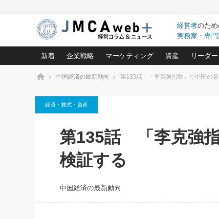
経営者
のため
実務家・専門
新着
企業戦略
マーケティング
資産
リーダー
ホーム
中国経済の最新動向
第135話 「李克強指数」で中国の
中小企業の「１位づくり」戦略(96)
ネット戦略成功の秘訣 圧倒的に儲か
あなたの会社と資
オンリ
経済・株式・資産
利益を最大化する「業務改善」横田尚哉氏(5)
ビジネスを一瞬で制する！一流グロ
どうなる金融業界
ビジネ
る“社長の戦略印象リスクマネジメント
(446)
強い会社を築く ビジネス・クリニック(240)
中国経済の最新動
第135話 「李克強
ロングセラーの玉手箱(9)
ピョー
2026.08.7
2026.08.7
日本レーザー「人を大切にしながら利益を上げ
事業承継の前に
相談15：銀行がやたらと固定金
第153回「内需企業があっと
(3)
大復活＆快進撃！ユニバーサルスタ
きたいコト(12)
指導者た
検証する
利を勧めてきます！やはり固定
う間にグローバル成長企業に
は(5)
がよいのでしょうか！
FOOD & LIFE COMPANIES
武器としてのM&A入門(3)
会社と社長のため
朝礼・
最高の自分を表現する 成功イメージ戦
社長のための“儲かる通販”戦略視点(151)
深読み企業分析(1
楠木建の
中国経済の最新動向
酒井光雄 成功事例に学ぶ繁栄企業の
継続経営 百話百行(85)
次もあ
野田久美子 香港ビジネス成功法(10)
社長の口