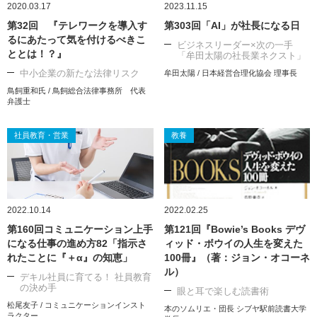
2020.03.17
2023.11.15
第32回 『テレワークを導入す
第303回「AI」が社長になる日
るにあたって気を付けるべきこ
ビジネスリーダー×次の一手
ととは！？』
「牟田太陽の社長業ネクスト」
中小企業の新たな法律リスク
牟田太陽 / 日本経営合理化協会 理事長
鳥飼重和氏 / 鳥飼総合法律事務所 代表
弁護士
社員教育・営業
教養
2022.10.14
2022.02.25
第160回コミュニケーション上手
第121回『Bowie’s Books デヴ
になる仕事の進め方82「指示さ
ィッド・ボウイの人生を変えた
れたことに『＋α』の知恵」
100冊』（著：ジョン・オコーネ
ル）
デキル社員に育てる！ 社員教育
の決め手
眼と耳で楽しむ読書術
松尾友子 / コミュニケーションインスト
本のソムリエ・団長 シブヤ駅前読書大学
ラクター