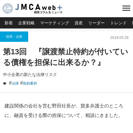
menu
新着
企業戦略
マーケティング
資産
リーダー
トレンド
採用・法律
2019.05.28
第13回 『譲渡禁止特約が付いてい
る債権を担保に出来るか？』
中小企業の新たな法律リスク
#
#
法律
鳥飼重和
建設関係の会社を営む野田社長が、賛多弁護士のところ
に、融資を受ける際の担保について、相談にきました。