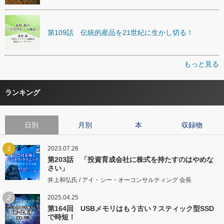
第109話 伝統的産品を21世紀に生かし切る！
もっと見る
ランキング
日別
月別
本
収録物
1
2023.07.26
第203話 「投資育成会社に株式を持たすのはやめな
さい」
井上和弘氏 / アイ・シー・オーコンサルティング 会長
2
2025.04.25
第164回 USBメモリはもう古い？スティック型SSD
で時短！