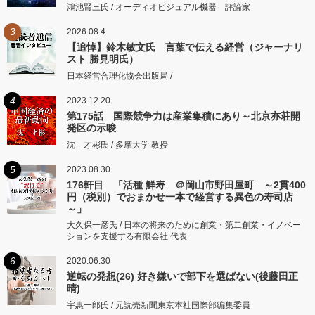
鴻池賢三氏 / オーディオビジュアル機器 評論家
3
2026.08.4
【追悼】鈴木敏文氏 言葉で伝える経営（ジャーナリ
スト 勝見明氏）
日本経営合理化協会出版局 /
4
2023.12.20
第175話 国際競争力は産業集積にあり～北京亦荘開
発区の示唆
沈 才彬氏 / 多摩大学 教授
5
2023.08.30
176軒目 「活種 鮮寿 ＠岡山市野田屋町 ～2貫400
円（税別）でおまかせ一本で経営する異色の寿司店
～」
大久保一彦氏 / 日本の将来のために創業・第二創業・イノベー
ションを支援する有限会社 代表
6
2020.06.30
逆転の発想(26) 好き嫌いで部下を選ばない(後藤田正
晴)
宇惠一郎氏 / 元読売新聞東京本社国際部編集委員