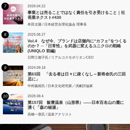
7
2026.04.22
事業とは売ることではなく責任を引き受けること｜社
長業ネクスト#430
牟田太陽 / 日本経営合理化協会 理事長
8
2025.06.27
Vol.4 なぜ今、ブランドは店舗内に“カフェ”をつくる
のか？ ─「日常性」を武器に変えるユニクロの戦略
(UNIQLO 前編)
日野江都子氏 / リアルコスモポリタンCEO
9
2024.09.18
第63回 「去る者は日々に疎くなし～新将命氏の三回
忌に」
中村義裕氏 / 日本文化研究家／演劇評論家
10
2026.08.4
第157回 飯豊温泉（山形県）――日本百名山の麓に
湧く「森の秘湯」
高橋一喜氏 / 温泉アナリスト