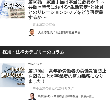
第68話 家族手当は本当に必要か？ ～
共働き時代における“生活安定”と社員
とのリレーションシップをどう再定義
するか ～
賃金決定の定石
大槻 幸雄 氏 / 賃金管理研究所 所長
採用・法律カテゴリーのコラム
2026.07.28
第178回 高年齢労働者の労働災害防止
を図ることが事業者の努力義務になり
ました！
中小企業の新たな法律リスク
鳥飼重和氏 / 鳥飼総合法律事務所 代表弁護士