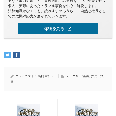
要な「事前対応」と「事後対応」の実務を、中小企業や社長
個人に実際にあったトラブル事例を中心に解説します。
法律知識がなくても、読みすすめるうちに、自然と社長とし
ての危機対応力が磨かれていきます。
open_in_new
詳細を見る
コラムニスト：
鳥飼重和氏
カテゴリー:
組織
,
採用・法
律