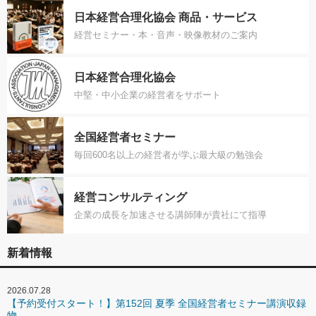
日本経営合理化協会 商品・サービス
経営セミナー・本・音声・映像教材のご案内
日本経営合理化協会
中堅・中小企業の経営者をサポート
全国経営者セミナー
毎回600名以上の経営者が学ぶ最大級の勉強会
経営コンサルティング
企業の成長を加速させる講師陣が貴社にて指導
新着情報
2026.07.28
【予約受付スタート！】第152回 夏季 全国経営者セミナー講演収録
物