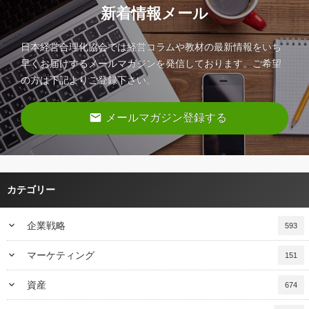
新着情報メール
日本経営合理化協会では経営コラムや教材の最新情報をいち
早くお届けするメールマガジンを発信しております。ご希望
の方は下記よりご登録下さい。
email
メールマガジン登録する
カテゴリー
keyboard_arrow_down
企業戦略
593
keyboard_arrow_down
マーケティング
151
keyboard_arrow_down
資産
674