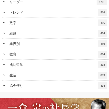
keyboard_arrow_down
リーダー
1701
keyboard_arrow_down
トレンド
516
keyboard_arrow_down
数字
406
keyboard_arrow_down
組織
414
keyboard_arrow_down
業界別
489
keyboard_arrow_down
教育
814
keyboard_arrow_down
成功哲学
318
keyboard_arrow_down
生活
809
keyboard_arrow_down
協会便り
394