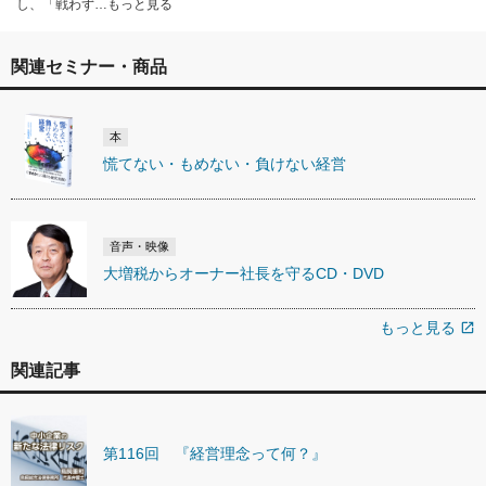
し、「戦わず…もっと見る
関連セミナー・商品
本
慌てない・もめない・負けない経営
音声・映像
大増税からオーナー社長を守るCD・DVD
もっと見る
open_in_new
関連記事
第116回 『経営理念って何？』