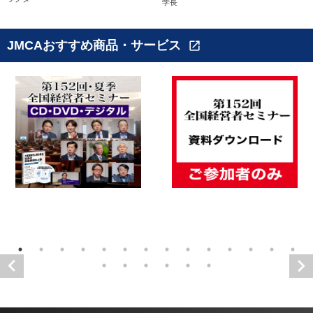
学長
JMCAおすすめ商品・サービス
open_in_new