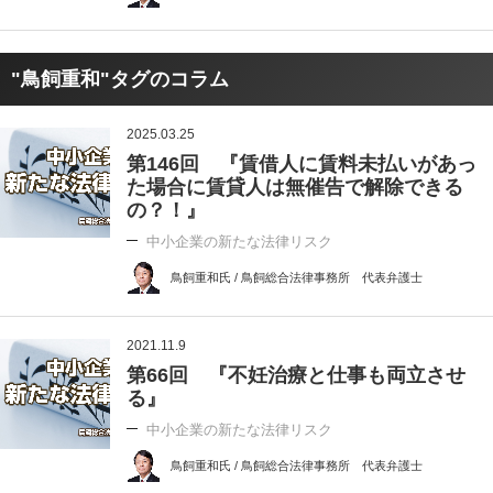
"鳥飼重和"タグのコラム
2025.03.25
第146回 『賃借人に賃料未払いがあっ
た場合に賃貸人は無催告で解除できる
の？！』
中小企業の新たな法律リスク
鳥飼重和氏 / 鳥飼総合法律事務所 代表弁護士
2021.11.9
第66回 『不妊治療と仕事も両立させ
る』
中小企業の新たな法律リスク
鳥飼重和氏 / 鳥飼総合法律事務所 代表弁護士