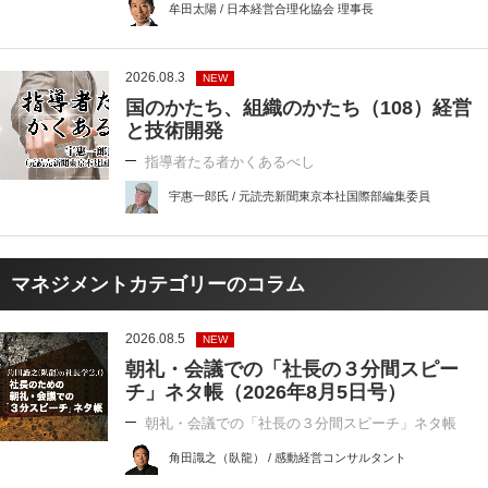
牟田太陽 / 日本経営合理化協会 理事長
2026.08.3
NEW
国のかたち、組織のかたち（108）経営
と技術開発
指導者たる者かくあるべし
宇惠一郎氏 / 元読売新聞東京本社国際部編集委員
マネジメントカテゴリーのコラム
2026.08.5
NEW
朝礼・会議での「社長の３分間スピー
チ」ネタ帳（2026年8月5日号）
朝礼・会議での「社長の３分間スピーチ」ネタ帳
角田識之（臥龍） / 感動経営コンサルタント