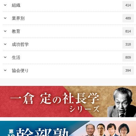
keyboard_arrow_down
組織
414
keyboard_arrow_down
業界別
489
keyboard_arrow_down
教育
814
keyboard_arrow_down
成功哲学
318
keyboard_arrow_down
生活
809
keyboard_arrow_down
協会便り
394