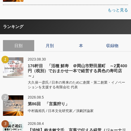
もっと見る
ランキング
日別
月別
本
収録物
1
2023.08.30
176軒目 「活種 鮮寿 ＠岡山市野田屋町 ～2貫400
円（税別）でおまかせ一本で経営する異色の寿司店
～」
大久保一彦氏 / 日本の将来のために創業・第二創業・イノベー
ションを支援する有限会社 代表
2
2026.08.5
第86回 「言葉狩り」
中村義裕氏 / 日本文化研究家／演劇評論家
3
2026.08.4
【追悼】鈴木敏文氏 言葉で伝える経営（ジャーナリ