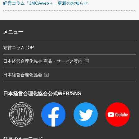
経営コラム「JMCAweb＋」更新のお知らせ
メニュー
経営コラムTOP
exit_to_app
日本経営合理化協会 商品・サービス案内
exit_to_app
日本経営合理化協会
日本経営合理化協会
公式WEB/SNS