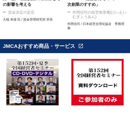
の影響を考える
次創業のすすめ」
賃金決定の定石
作間信司の経営無形庵(けいえい
むぎょうあん)
大槻 幸雄 氏 / 賃金管理研究所 所長
作間信司 / 日本経営合理化協会 専務理
事
JMCAおすすめ商品・サービス
open_in_new