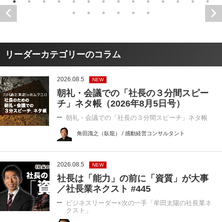
リーダーカテゴリーのコラム
2026.08.5
NEW
朝礼・会議での「社長の３分間スピー
チ」ネタ帳（2026年8月5日号）
朝礼・会議での「社長の３分間スピーチ」ネタ帳
角田識之（臥龍） / 感動経営コンサルタント
2026.08.5
NEW
社長は「能力」の前に「資質」が大事
／社長業ネクスト #445
ビジネスリーダー×次の一手「牟田太陽の社長業ネ
クスト」