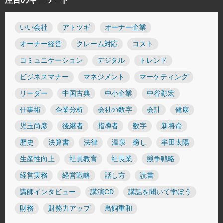
注目のキーワード
いい会社
アトツギ
オーナー企業
オーナー経営
クレーム対応
コスト
コミュニケーション
デジタル
トレンド
ビジネスマナー
マネジメント
マーケティング
リーダー
中国古典
中小企業
中谷彰宏
仕事術
企業分析
会社の数字
会計
健康
児玉尚彦
後継者
指導者
数字
新将命
歴史
決算書
法律
温泉 癒し
牟田太陽
生産性向上
社員教育
社長業
競争戦略
経営実務
経営戦略
話し方
読書
講師インタビュー
講演CD
講話を聞いて学ぼう
財務
財務力アップ
鳥飼重和