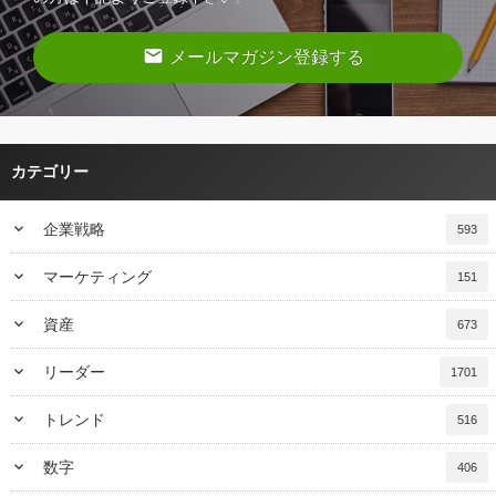
email
メールマガジン登録する
カテゴリー
keyboard_arrow_down
企業戦略
593
keyboard_arrow_down
マーケティング
151
keyboard_arrow_down
資産
673
keyboard_arrow_down
リーダー
1701
keyboard_arrow_down
トレンド
516
keyboard_arrow_down
数字
406