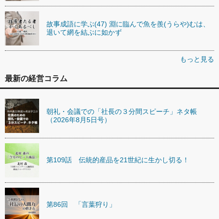
故事成語に学ぶ(47) 淵に臨んで魚を羨(うらや)むは、
退いて網を結ぶに如かず
もっと見る
最新の経営コラム
朝礼・会議での「社長の３分間スピーチ」ネタ帳
（2026年8月5日号）
第109話 伝統的産品を21世紀に生かし切る！
第86回 「言葉狩り」