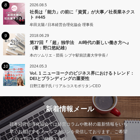
8
2026.08.5
社長は「能力」の前に「資質」が大事／社長業ネクス
ト #445
牟田太陽 / 日本経営合理化協会 理事長
9
2018.06.29
第77回『「超」独学法 AI時代の新しい働き方へ』
（著：野口悠紀雄）
本のソムリエ・団長 シブヤ駅前読書大学学長 /
10
2024.05.3
Vol. 1 ニューヨークのビジネス界におけるトレンド：
DEIとブランディングの重要性
日野江都子氏 / リアルコスモポリタンCEO
新着情報メール
日本経営合理化協会では経営コラムや教材の最新情報をいち
早くお届けするメールマガジンを発信しております。ご希望
の方は下記よりご登録下さい。