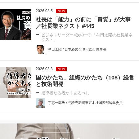
2026.08.5
NEW
社長は「能力」の前に「資質」が大事
／社長業ネクスト #445
ビジネスリーダー×次の一手「牟田太陽の社長業ネ
クスト」
牟田太陽 / 日本経営合理化協会 理事長
2026.08.3
NEW
国のかたち、組織のかたち（108）経営
と技術開発
指導者たる者かくあるべし
宇惠一郎氏 / 元読売新聞東京本社国際部編集委員