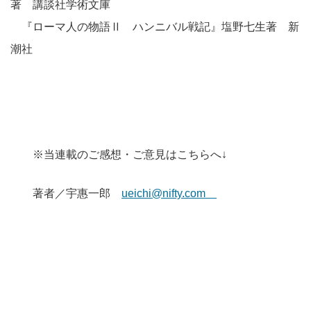
著 講談社学術文庫
『ローマ人の物語Ⅱ ハンニバル戦記』塩野七生著 新
潮社
※当連載のご感想・ご意見はこちらへ↓
著者／宇惠一郎
ueichi@nifty.com