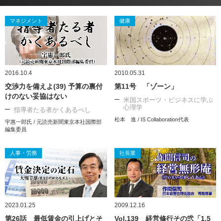
マネジメント
健康
2016.10.4
2010.05.31
交渉力を備えよ(39) 予算の裏付
第11号 「ゾーン」
けのない妥協はない
米国スポーツ・ビジネスに学ぶ
心理学
指導者たる者かくあるべし
松本 進 / IS Collaboration代表
宇惠一郎氏 / 元読売新聞東京本社国際部
編集委員
人事・労務
社長業
2023.01.25
2009.12.16
第26話 最低賃金の引上げとそ
Vol.139 経営修行その弐「1.5