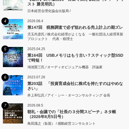
スト 勝見明氏）
日本経営合理化協会出版局 /
4
2026.08.4
第147回 税務調査で必ず狙われる売上計上の期ズレ
児玉尚彦氏 / 株式会社経理がよくなる 一般社団法人経理革新
プロジェクト 代表・税理士
5
2025.04.25
第164回 USBメモリはもう古い？スティック型SSD
で時短！
鴻池賢三氏 / オーディオビジュアル機器 評論家
6
2023.07.26
第203話 「投資育成会社に株式を持たすのはやめな
さい」
井上和弘氏 / アイ・シー・オーコンサルティング 会長
7
2026.08.5
朝礼・会議での「社長の３分間スピーチ」ネタ帳
（2026年8月5日号）
角田識之（臥龍） / 感動経営コンサルタント