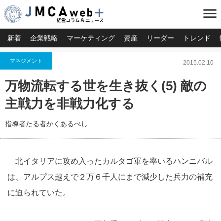
menu
新着
企業戦略
マーケティング
資産
リーダー
トレンド
マネジメント
2015.02.10
万物流転する世を生き抜く(5) 敵の
主戦力を非戦力化する
指導者たる者かくあるべし
北イタリアに攻め入ったカルタゴ軍を率いるハンニバル
は、アルプス越えで２万６千人にまで減少した兵力の補充
に迫られていた。