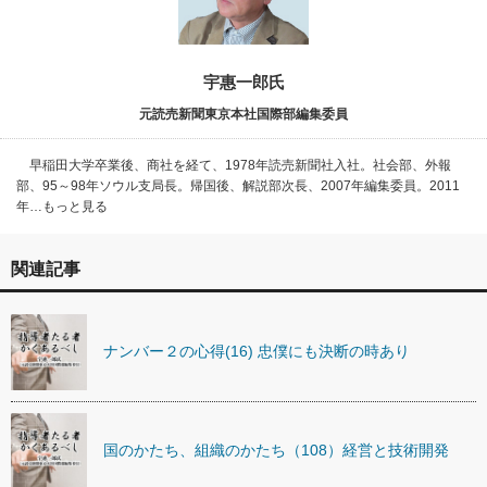
宇惠一郎氏
元読売新聞東京本社国際部編集委員
早稲田大学卒業後、商社を経て、1978年読売新聞社入社。社会部、外報
部、95～98年ソウル支局長。帰国後、解説部次長、2007年編集委員。2011
年…もっと見る
関連記事
ナンバー２の心得(16) 忠僕にも決断の時あり
国のかたち、組織のかたち（108）経営と技術開発