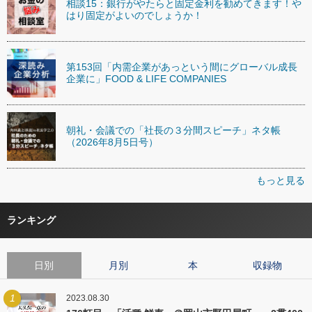
相談15：銀行がやたらと固定金利を勧めてきます！や
はり固定がよいのでしょうか！
第153回「内需企業があっという間にグローバル成長
企業に」FOOD & LIFE COMPANIES
朝礼・会議での「社長の３分間スピーチ」ネタ帳
（2026年8月5日号）
もっと見る
ランキング
日別
月別
本
収録物
1
2023.08.30