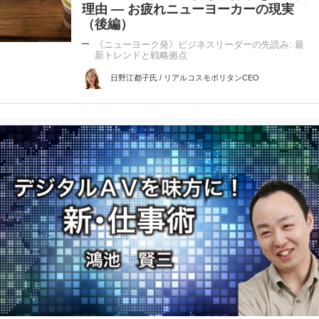
理由 ― お疲れニューヨーカーの現実
（後編）
《ニューヨーク発》ビジネスリーダーの先読み: 最
新トレンドと戦略拠点
日野江都子氏 / リアルコスモポリタンCEO