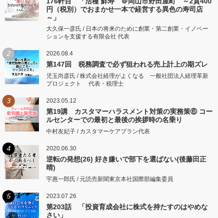
176軒目 「活種 鮮寿 ＠岡山市野田屋町 ～2貫400
円（税別）でおまかせ一本で経営する異色の寿司店
～」
大久保一彦氏 / 日本の将来のために創業・第二創業・イノベー
ションを支援する有限会社 代表
2
2026.08.4
第147回 税務調査で必ず狙われる売上計上の期ズレ
児玉尚彦氏 / 株式会社経理がよくなる 一般社団法人経理革新
プロジェクト 代表・税理士
3
2023.05.12
第19講 カスタマーハラスメント対策の実務策⑥ コー
ルセンターでの最初と最後の挨拶時の名乗り
中村友妃子 / カスタマーケアプラン代表
4
2020.06.30
逆転の発想(26) 好き嫌いで部下を選ばない(後藤田正
晴)
宇惠一郎氏 / 元読売新聞東京本社国際部編集委員
5
2023.07.26
第203話 「投資育成会社に株式を持たすのはやめな
さい」