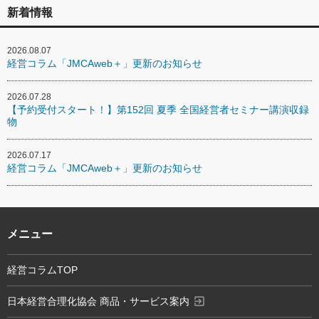
新着情報
2026.08.07
経営コラム「JMCAweb＋」更新のお知らせ
2026.07.28
【予約受付スタート！】第152回 夏季 全国経営者セミナー講演収録
物
2026.07.17
経営コラム「JMCAweb＋」更新のお知らせ
メニュー
経営コラムTOP
exit_to_app
日本経営合理化協会 商品・サービス案内