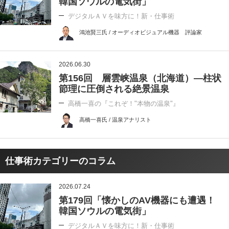
韓国ソウルの電気街」
デジタルＡＶを味方に！新・仕事術
鴻池賢三氏 / オーディオビジュアル機器 評論家
2026.06.30
第156回 層雲峡温泉（北海道）―柱状
節理に圧倒される絶景温泉
高橋一喜の『これぞ！"本物の温泉"』
高橋一喜氏 / 温泉アナリスト
仕事術カテゴリーのコラム
2026.07.24
第179回「懐かしのAV機器にも遭遇！
韓国ソウルの電気街」
デジタルＡＶを味方に！新・仕事術