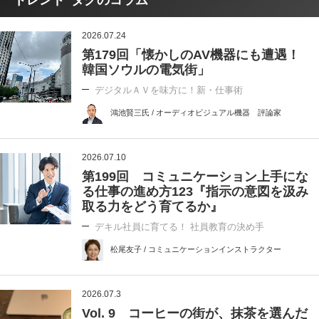
2026.07.24
第179回「懐かしのAV機器にも遭遇！
韓国ソウルの電気街」
デジタルＡＶを味方に！新・仕事術
鴻池賢三氏 / オーディオビジュアル機器 評論家
2026.07.10
第199回 コミュニケーション上手にな
る仕事の進め方123『指示の意図を汲み
取る力をどう育てるか』
デキル社員に育てる！ 社員教育の決め手
松尾友子 / コミュニケーションインストラクター
2026.07.3
Vol. 9 コーヒーの街が、抹茶を選んだ