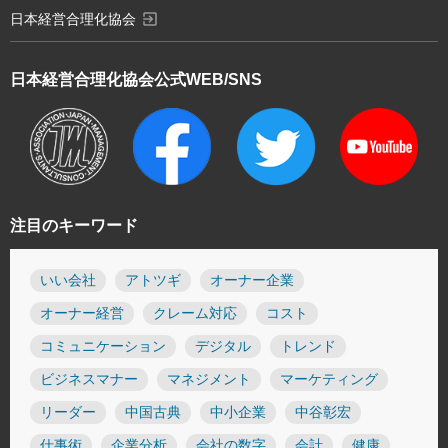
exit_to_app
日本経営合理化協会
日本経営合理化協会
公式WEB/SNS
注目のキーワード
いい会社
アトツギ
オーナー企業
オーナー経営
クレーム対応
コスト
コミュニケーション
デジタル
トレンド
ビジネスマナー
マネジメント
マーケティング
リーダー
中国古典
中小企業
中谷彰宏
仕事術
企業分析
会社の数字
会計
健康