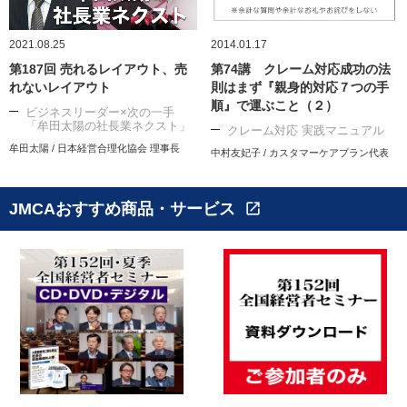
2021.08.25
2014.01.17
第187回 売れるレイアウト、売
第74講 クレーム対応成功の法
れないレイアウト
則はまず『親身的対応７つの手
順』で運ぶこと（２）
ビジネスリーダー×次の一手
「牟田太陽の社長業ネクスト」
クレーム対応 実践マニュアル
牟田太陽 / 日本経営合理化協会 理事長
中村友妃子 / カスタマーケアプラン代表
JMCAおすすめ商品・サービス
open_in_new