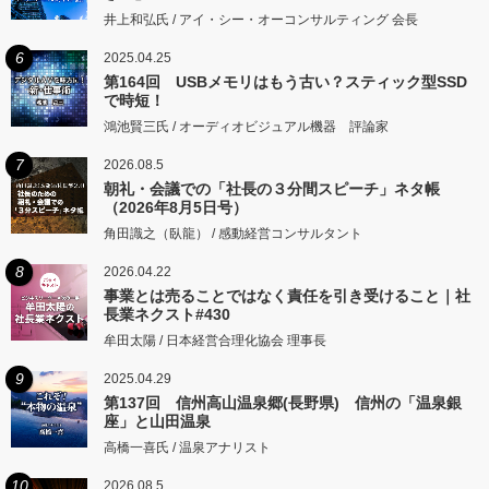
井上和弘氏 / アイ・シー・オーコンサルティング 会長
6
2025.04.25
第164回 USBメモリはもう古い？スティック型SSD
で時短！
鴻池賢三氏 / オーディオビジュアル機器 評論家
7
2026.08.5
朝礼・会議での「社長の３分間スピーチ」ネタ帳
（2026年8月5日号）
角田識之（臥龍） / 感動経営コンサルタント
8
2026.04.22
事業とは売ることではなく責任を引き受けること｜社
長業ネクスト#430
牟田太陽 / 日本経営合理化協会 理事長
9
2025.04.29
第137回 信州高山温泉郷(長野県) 信州の「温泉銀
座」と山田温泉
高橋一喜氏 / 温泉アナリスト
10
2026.08.5