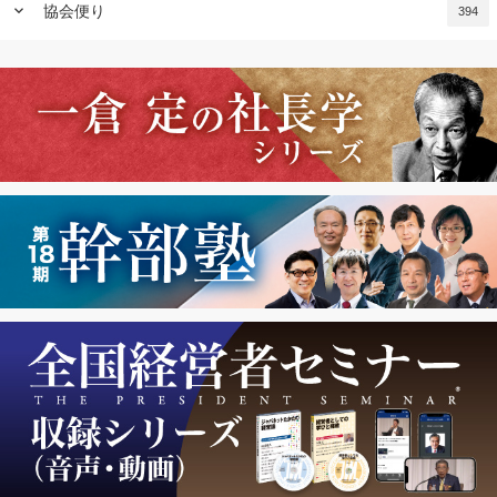
keyboard_arrow_down
協会便り
394