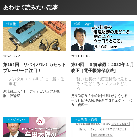
あわせて読みたい記事
仕事術
税務・会計
2024.06.21
2021.11.16
第154回 リバイバル！カセット
第34回 直前確認！ 2022年１月
プレーヤーに注目！
改正［電子帳簿保存法］
デジタルＡＶを味方に！新・仕
賢い社長の「経理財務の見どこ
事術
ろ・勘どころ・ツッコミどこ
ろ」
鴻池賢三氏 / オーディオビジュアル機
器 評論家
児玉尚彦氏 / 株式会社経理がよくなる
一般社団法人経理革新プロジェクト 代
表・税理士
マネジメント
社員教育・営業