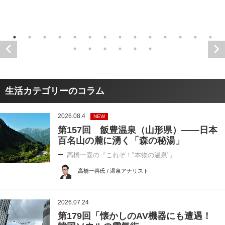
生活カテゴリーのコラム
2026.08.4
NEW
第157回 飯豊温泉（山形県）――日本
百名山の麓に湧く「森の秘湯」
高橋一喜の『これぞ！"本物の温泉"』
高橋一喜氏 / 温泉アナリスト
2026.07.24
第179回「懐かしのAV機器にも遭遇！