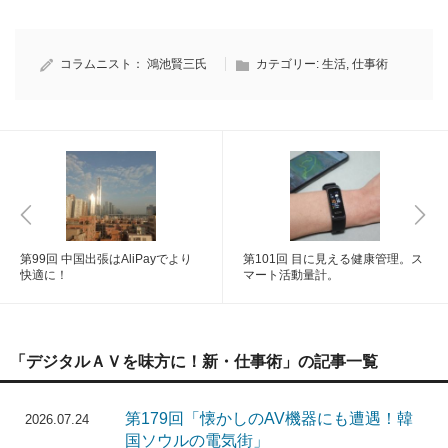
コラムニスト：
鴻池賢三氏
カテゴリー:
生活
,
仕事術
第99回 中国出張はAliPayでより
第101回 目に見える健康管理。ス
快適に！
マート活動量計。
「デジタルＡＶを味方に！新・仕事術」の記事一覧
第179回「懐かしのAV機器にも遭遇！韓
2026.07.24
国ソウルの電気街」