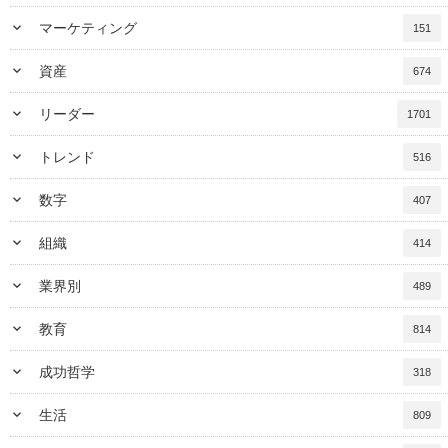
keyboard_arrow_down
マーケティング
151
keyboard_arrow_down
資産
674
keyboard_arrow_down
リーダー
1701
keyboard_arrow_down
トレンド
516
keyboard_arrow_down
数字
407
keyboard_arrow_down
組織
414
keyboard_arrow_down
業界別
489
keyboard_arrow_down
教育
814
keyboard_arrow_down
成功哲学
318
keyboard_arrow_down
生活
809