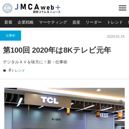
menu
新着
企業戦略
マーケティング
資産
リーダー
トレンド
仕事術
2020.01.24
第100回 2020年は8Kテレビ元年
デジタルＡＶを味方に！新・仕事術
#
トレンド