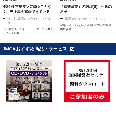
第24回 営業マンに頼ることな
『貞観政要』の教訓(8) 不肖の
く、売上高を確保できている
息子
強い決算書の会社はココが違
指導者たる者かくあるべし
う！
宇惠一郎氏 / 元読売新聞東京本社国際部
古山喜章氏 / アイ・シー・オーコンサル
編集委員
ティング社長
JMCAおすすめ商品・サービス
open_in_new