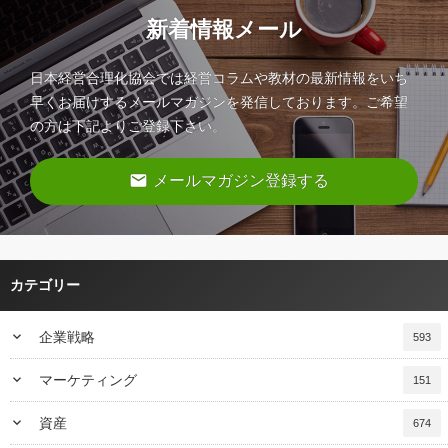
新着情報メール
日本経営合理化協会では経営コラムや教材の最新情報をいち
早くお届けするメールマガジンを発信しております。ご希望
の方は下記よりご登録下さい。
email
メールマガジン登録する
カテゴリー
keyboard_arrow_down
企業戦略
593
keyboard_arrow_down
マーケティング
151
keyboard_arrow_down
資産
674