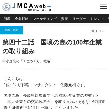
menu
新着
企業戦略
マーケティング
資産
リーダー
トレンド
戦略・戦術
2021.11.24
第四十二話 国境の島の100年企業
の取り組み
中小企業の「１位づくり」戦略
こんにちは！
1位づくり戦略コンサルタント 佐藤元相です。
国境の島 長崎県対馬市で「老舗100年企業の視察」と
「地元企業との交流勉強会」を取り入れたあきない特訓道
場の研修旅行を11月上旬におこないました。