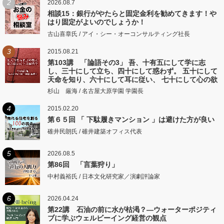
2
2026.08.7
相談15：銀行がやたらと固定金利を勧めてきます！や
はり固定がよいのでしょうか！
古山喜章氏 / アイ・シー・オーコンサルティング社長
3
2015.08.21
第103講 「論語その3」 吾、十有五にして学に志
し、三十にして立ち、四十にして惑わず。 五十にして
天命を知り、六十にして耳に従い、 七十にして心の欲
するところに従いて矩をこえず。
杉山 厳海 / 名古屋大原学園 学園長
4
2015.02.20
第６５回 「 下駄履きマンション 」は避けた方が良い
碓井民朗氏 / 碓井建築オフィス代表
5
2026.08.5
第86回 「言葉狩り」
中村義裕氏 / 日本文化研究家／演劇評論家
6
2026.04.24
第22講 石油の前に水が枯渇？―ウォーターポジティ
ブに学ぶウェルビーイング経営の観点