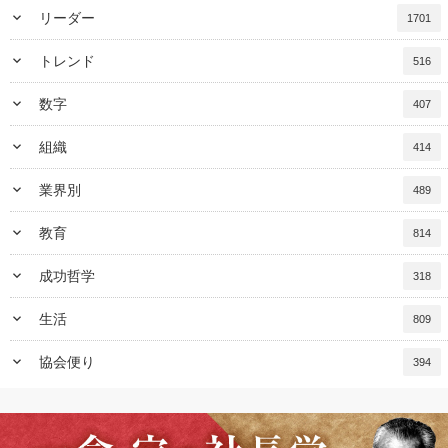
keyboard_arrow_down
リーダー
1701
keyboard_arrow_down
トレンド
516
keyboard_arrow_down
数字
407
keyboard_arrow_down
組織
414
keyboard_arrow_down
業界別
489
keyboard_arrow_down
教育
814
keyboard_arrow_down
成功哲学
318
keyboard_arrow_down
生活
809
keyboard_arrow_down
協会便り
394