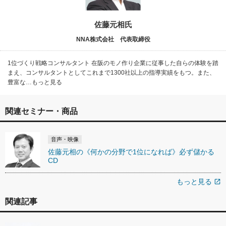
佐藤元相氏
NNA株式会社 代表取締役
1位づくり戦略コンサルタント 在阪のモノ作り企業に従事した自らの体験を踏
まえ、コンサルタントとしてこれまで1300社以上の指導実績をもつ。また、
豊富な…もっと見る
関連セミナー・商品
音声・映像
佐藤元相の《何かの分野で1位になれば》必ず儲かる
CD
もっと見る
open_in_new
関連記事