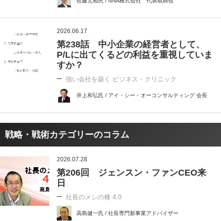
佐藤元相氏 / NNA株式会社 代表取締役
2026.06.17
第238話 中小企業の経営者として、
P/Lに出てくるどの利益を重視していま
すか？
強い会社を築く ビジネス・クリニック
井上和弘氏 / アイ・シー・オーコンサルティング 会長
戦略・戦術カテゴリーのコラム
2026.07.28
第206回 ジェンスン・ファンCEO来
日
社長のメシの種 4.0
高島健一氏 / 社長専門新事業アドバイザー