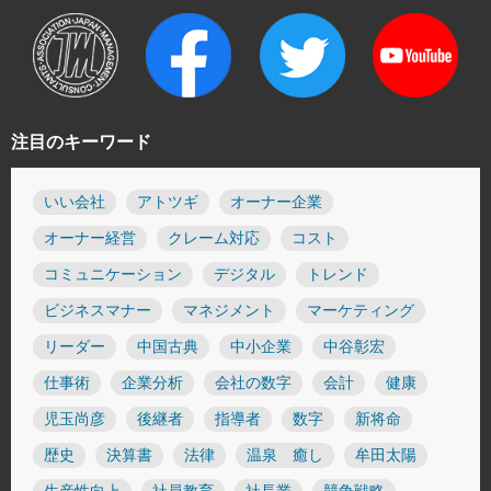
注目のキーワード
いい会社
アトツギ
オーナー企業
オーナー経営
クレーム対応
コスト
コミュニケーション
デジタル
トレンド
ビジネスマナー
マネジメント
マーケティング
リーダー
中国古典
中小企業
中谷彰宏
仕事術
企業分析
会社の数字
会計
健康
児玉尚彦
後継者
指導者
数字
新将命
歴史
決算書
法律
温泉 癒し
牟田太陽