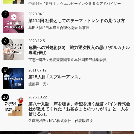
中原阿里 / 弁護士／ウエルビーイングＥＳＧアドバイザー
7
2020.04.1
第114回 社長としてのテーマ・トレンドの見つけ方
牟田太陽 / 日本経営合理化協会 理事長
8
2023.12.5
危機への対処術(30) 戦力逐次投入の愚(ガダルカナル
奪還作戦)
宇惠一郎氏 / 元読売新聞東京本社国際部編集委員
9
2011.07.12
第15人目 ｢スプルーアンス」
渡部昇一氏 /
10
2025.10.22
第八十九話 声を聴き、希望を描く経営 パイン株式会
社が教えてくれた「お客さまとのつながり」と「人を
信じる力」
佐藤元相氏 / NNA株式会社 代表取締役