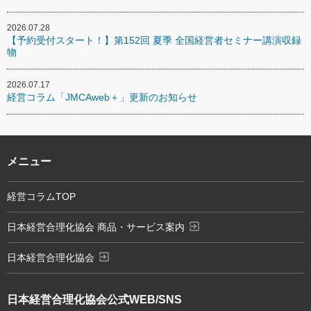
2026.07.28
【予約受付スタート！】第152回 夏季 全国経営者セミナー講演収録
物
2026.07.17
経営コラム「JMCAweb＋」更新のお知らせ
メニュー
経営コラムTOP
exit_to_app
日本経営合理化協会 商品・サービス案内
exit_to_app
日本経営合理化協会
日本経営合理化協会
公式WEB/SNS