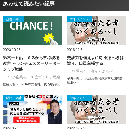
あわせて読みたい記事
戦略・戦術
マネジメント
2023.10.25
2016.12.6
第六十五話 ミスから学ぶ現場
交渉力を備えよ(48) 譲るべきは
改善 ～ランチェスターリーダー
譲り、自己主張する
シップ戦略
指導者たる者かくあるべし
中小企業の「１位づくり」戦略
宇惠一郎氏 / 元読売新聞東京本社国際部
編集委員
佐藤元相氏 / NNA株式会社 代表取締役
税務・会計
マネジメント
2024.05.3
2022.07.26