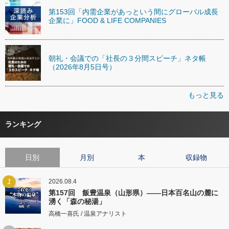
第153回「内需企業があっという間にグローバル成長
企業に」FOOD & LIFE COMPANIES
朝礼・会議での「社長の３分間スピーチ」ネタ帳
（2026年8月5日号）
もっと見る
ランキング
日別
月別
本
収録物
1
2026.08.4
第157回 飯豊温泉（山形県）――日本百名山の麓に
湧く「森の秘湯」
高橋一喜氏 / 温泉アナリスト