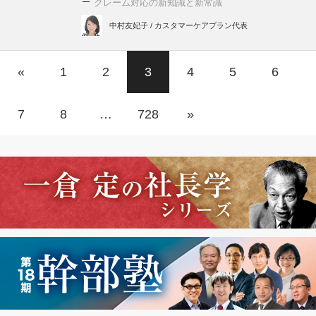
クレーム対応の新知識と新常識
中村友妃子 / カスタマーケアプラン代表
«
1
2
3
4
5
6
7
8
…
728
»