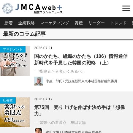
menu
新着
企業戦略
マーケティング
資産
リーダー
トレンド
最新のコラム記事
2026.07.21
マネジメント
国のかたち、組織のかたち（106）情報通信
新時代を予見した韓国の戦略 （上）
指導者たる者かくあるべし
宇惠一郎氏 / 元読売新聞東京本社国際部編集委員
2026.07.17
社長業
第75回 売り上げを伸ばす決め手は「想像
力」
繁栄への着眼点 牟田太陽
牟田太陽 / 日本経営合理化協会 理事長