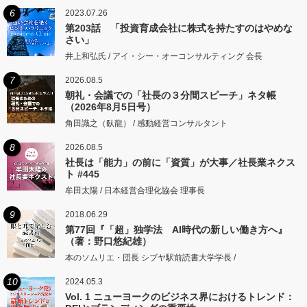
6
2023.07.26
第203話 「投資育成会社に株式を持たすのはやめな
さい」
井上和弘氏 / アイ・シー・オーコンサルティング 会長
7
2026.08.5
朝礼・会議での「社長の３分間スピーチ」ネタ帳
（2026年8月5日号）
角田識之（臥龍） / 感動経営コンサルタント
8
2026.08.5
社長は「能力」の前に「資質」が大事／社長業ネクス
ト #445
牟田太陽 / 日本経営合理化協会 理事長
9
2018.06.29
第77回『「超」独学法 AI時代の新しい働き方へ』
（著：野口悠紀雄）
本のソムリエ・団長 シブヤ駅前読書大学学長 /
10
2024.05.3
Vol. 1 ニューヨークのビジネス界におけるトレンド：