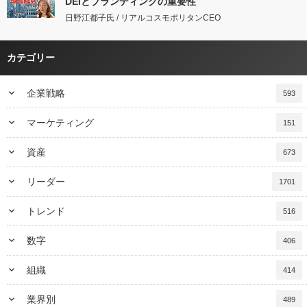
DEIとブランディングの重要性
日野江都子氏 / リアルコスモポリタンCEO
カテゴリー
keyboard_arrow_down
企業戦略
593
keyboard_arrow_down
マーケティング
151
keyboard_arrow_down
資産
673
keyboard_arrow_down
リーダー
1701
keyboard_arrow_down
トレンド
516
keyboard_arrow_down
数字
406
keyboard_arrow_down
組織
414
keyboard_arrow_down
業界別
489