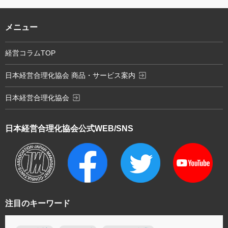
メニュー
経営コラムTOP
exit_to_app
日本経営合理化協会 商品・サービス案内
exit_to_app
日本経営合理化協会
日本経営合理化協会
公式WEB/SNS
注目のキーワード