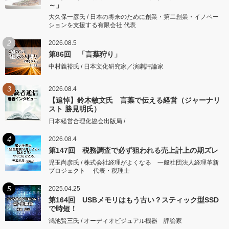
～」
大久保一彦氏 / 日本の将来のために創業・第二創業・イノベー
ションを支援する有限会社 代表
2
2026.08.5
第86回 「言葉狩り」
中村義裕氏 / 日本文化研究家／演劇評論家
3
2026.08.4
【追悼】鈴木敏文氏 言葉で伝える経営（ジャーナリ
スト 勝見明氏）
日本経営合理化協会出版局 /
4
2026.08.4
第147回 税務調査で必ず狙われる売上計上の期ズレ
児玉尚彦氏 / 株式会社経理がよくなる 一般社団法人経理革新
プロジェクト 代表・税理士
5
2025.04.25
第164回 USBメモリはもう古い？スティック型SSD
で時短！
鴻池賢三氏 / オーディオビジュアル機器 評論家