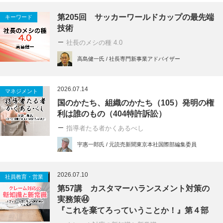
第205回 サッカーワールドカップの最先端
キーワード
技術
社長のメシの種 4.0
高島健一氏 / 社長専門新事業アドバイザー
2026.07.14
マネジメント
国のかたち、組織のかたち（105）発明の権
利は誰のもの（404特許訴訟）
指導者たる者かくあるべし
宇惠一郎氏 / 元読売新聞東京本社国際部編集委員
2026.07.10
社員教育・営業
第57講 カスタマーハランスメント対策の
実務策㊹
『これを棄てろっていうことか！』第４部