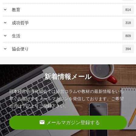
keyboard_arrow_down
教育
814
keyboard_arrow_down
成功哲学
318
keyboard_arrow_down
生活
809
keyboard_arrow_down
協会便り
394
新着情報メール
日本経営合理化協会では経営コラムや教材の最新情報をいち
早くお届けするメールマガジンを発信しております。ご希望
の方は下記よりご登録下さい。
email
メールマガジン登録する