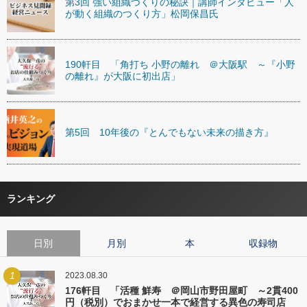
第3回 強い組織づくりの秘訣｜講師インタビュー「人
が動く組織のつくり方」松岡保昌氏
190軒目 「角打ち 小野の離れ ＠大阪駅 ～『小野
の離れ』が大阪に初出店」
第5回 10年後の『とんでもない未来の描き方』
ランキング
日別
月別
本
収録物
1
2023.08.30
176軒目 「活種 鮮寿 ＠岡山市野田屋町 ～2貫400
円（税別）でおまかせ一本で経営する異色の寿司店