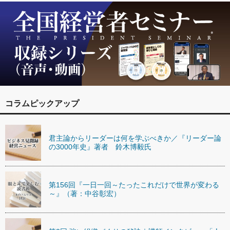
コラムピックアップ
君主論からリーダーは何を学ぶべきか／『リーダー論
の3000年史』著者 鈴木博毅氏
第156回『一日一回～たったこれだけで世界が変わる
～』（著：中谷彰宏）