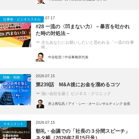
2026.07.17
仕事術・ビジネススキル
#28 一流の〈凹まない力〉－暴言を吐かれ
た時の対処法－
次もあなたにお願いしたいと思われる「一流の仕事
術」
中谷彰宏 / 中谷事務所代表
2026.07.15
戦略・戦術
第239話 M&A後にお金を溜めるコツ
強い会社を築く ビジネス・クリニック
井上和弘氏 / アイ・シー・オーコンサルティング 会長
2026.07.15
マネジメント
朝礼・会議での「社長の３分間スピーチ」
ネタ帳（2026年7月15日号）