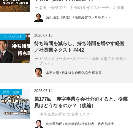
朝礼・会議での「社長の３分間スピーチ」ネタ帳
角田識之（臥龍） / 感動経営コンサルタント
2026.07.15
マネジメント
待ち時間を減らし、持ち時間を増やす経営
／社長業ネクスト #442
ビジネスリーダー×次の一手「牟田太陽の社長業ネ
クスト」
牟田太陽 / 日本経営合理化協会 理事長
2026.07.14
採用・法律
第177回 赤字事業を会社分割すると、従業
員はどうなるのか？（後編）
中小企業の新たな法律リスク
鳥飼重和氏 / 鳥飼総合法律事務所 代表弁護士