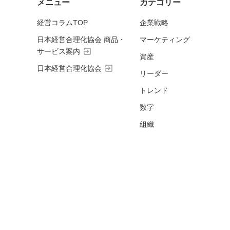
メニュー
カテゴリー
経営コラムTOP
企業戦略
日本経営合理化協会 商品・
マーケティング
exit_to_app
サービス案内
資産
exit_to_app
日本経営合理化協会
リーダー
トレンド
数字
組織