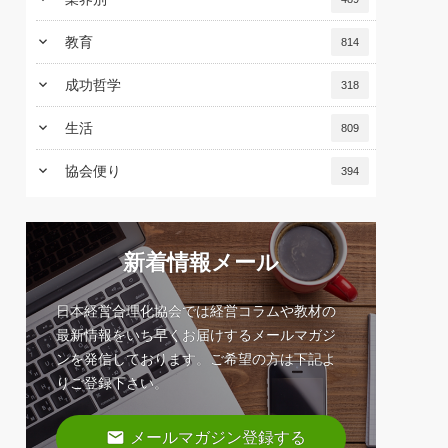
keyboard_arrow_down
教育
814
keyboard_arrow_down
成功哲学
318
keyboard_arrow_down
生活
809
keyboard_arrow_down
協会便り
394
新着情報メール
日本経営合理化協会では経営コラムや教材の
最新情報をいち早くお届けするメールマガジ
ンを発信しております。ご希望の方は下記よ
りご登録下さい。
email
メールマガジン登録する