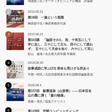
鴻池賢三氏 / オーディオビジュアル機器 評論家
2
2010.05.31
第18回 一族という意識
榊原節子氏 / 榊原事務所代表
3
2015.08.21
第103講 「論語その3」 吾、十有五にして
学に志し、三十にして立ち、四十にして惑わ
ず。 五十にして天命を知り、六十にして耳に
従い、 七十にして心の欲するところに従いて
杉山 厳海 / 名古屋大原学園 学園長
矩をこえず。
4
2019.08.20
故事成語に学ぶ(33) 君命も受けざる所あり
宇惠一郎氏 / 元読売新聞東京本社国際部編集委員
5
2026.08.4
第157回 飯豊温泉（山形県）――日本百名
山の麓に湧く「森の秘湯」
高橋一喜氏 / 温泉アナリスト
6
第129回 空間コンピューティング