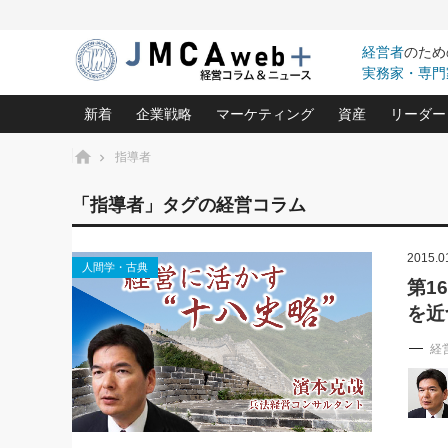
経営者
のため
実務家・専門
新着
企業戦略
マーケティング
資産
リーダー
ホーム
指導者
中小企業の「１位づくり」戦略(96)
ネット戦略成功の秘訣 圧倒的に儲か
あなたの会社と資
オンリ
「指導者」タグの経営コラム
利益を最大化する「業務改善」横田尚哉氏(5)
ビジネスを一瞬で制する！一流グロ
どうなる金融業界
ビジネ
る“社長の戦略印象リスクマネジメント
(446)
2015.0
強い会社を築く ビジネス・クリニック(240)
中国経済の最新動
人間学・古典
ロングセラーの玉手箱(9)
ピョー
2026.08.7
2026.08.7
第1
日本レーザー「人を大切にしながら利益を上げ
事業承継の前に
相談15：銀行がやたらと固定金
第153回「内需企業があっと
を近
(3)
大復活＆快進撃！ユニバーサルスタ
きたいコト(12)
指導者た
利を勧めてきます！やはり固定
う間にグローバル成長企業に
は(5)
がよいのでしょうか！
FOOD & LIFE COMPANIES
武器としてのM&A入門(3)
会社と社長のため
朝礼・
経
最高の自分を表現する 成功イメージ戦
社長のための“儲かる通販”戦略視点(151)
深読み企業分析(1
楠木建の
酒井光雄 成功事例に学ぶ繁栄企業の
継続経営 百話百行(85)
次もあ
野田久美子 香港ビジネス成功法(10)
社長の口