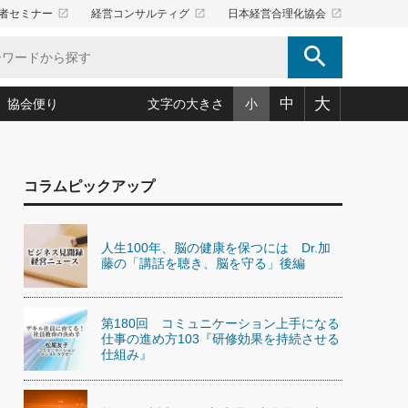
launch
launch
launch
者セミナー
経営コンサルティグ
日本経営合理化協会
search
大
中
協会便り
文字の大きさ
小
5)
況は会社守成の好機(38)
ころ心平の ──社長のための「か・ら・だマネジメント」
「愛読者通信」著者インタビュー(44)
コラムピックアップ
34)
思われる 気配りの達人(127)
人間力の磨き方」(86)
ビジネス見聞録 経営ニュース(100)
タルＡＶを味方に！新・仕事術(180)
0)
り(210)
(92)
え 東洋思想に学ぶ経営学(132)
作間信司の経営無形庵(けいえいむぎょうあん)(166)
人生100年、脳の健康を保つには Dr.加
ー脳の鍛え方(32)
もっとみる
026.08.5
藤の「講話を聴き、脳を守る」後編
)
識(57)
指導者たち」(32)
経営セミナー情報局(1)
86回 「言葉狩り」
ンを楽しむ基礎レッスン(12)
ーイング経営入
教育の決め手(203)
略”(30)
繁栄への着眼点 牟田太陽(76)
！社長が読むべき今月の4冊(88)
第180回 コミュニケーション上手になる
て」(38)
講話を聞いて学ぼう 実学・耳学・磨く「ミミガク」のすすめ
仕事の進め方103『研修効果を持続させる
で楽しむ読書術(162)
(7)
仕組み』
ランク上の手紙・メール術(100)
「氣」(30)
ミどこ
00)
スポーツ・ビジネスに学ぶ心理学(98)