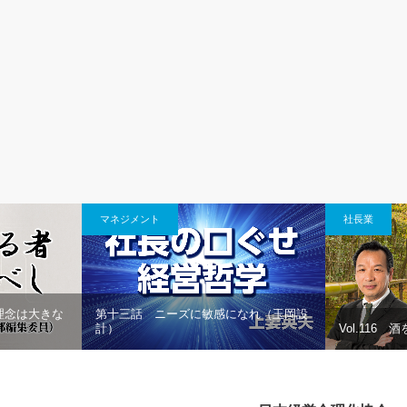
マネジメント
社長業
、理念は大きな
第十三話 ニーズに敏感になれ（玉岡設
計）
Vol.116