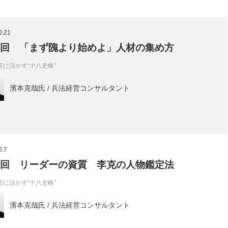
0.21
1回 「まず隗より始めよ」人材の集め方
営に活かす“十八史略”
濱本克哉氏 / 兵法経営コンサルタント
0.7
0回 リーダーの資質 李克の人物鑑定法
営に活かす“十八史略”
濱本克哉氏 / 兵法経営コンサルタント