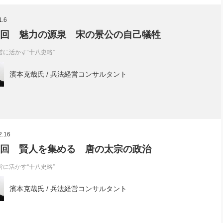
社長のための“全員営業”(30
腕をつくる 人と組織を動かす(200)
銀行交渉はこうしなさい！(12)
高橋一
1.6
行動科学マネジメント(5)
の社長のビジョン実現道場(10)
5回 魅力の源泉 宋の景公の自己犠牲
営に活かす“十八史略”
濱本克哉氏 / 兵法経営コンサルタント
2.16
4回 賢人を集める 唐の太宗の政治
営に活かす“十八史略”
濱本克哉氏 / 兵法経営コンサルタント