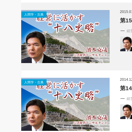
社長の右
2015.0
人間学・古典
酒井英之
第1
経
2014.1
人間学・古典
第1
経