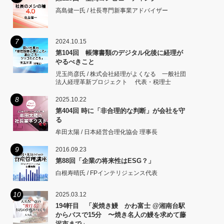
高島健一氏 / 社長専門新事業アドバイザー
7
2024.10.15
第104回 帳簿書類のデジタル化後に経理が
やるべきこと
児玉尚彦氏 / 株式会社経理がよくなる 一般社団
法人経理革新プロジェクト 代表・税理士
8
2025.10.22
第404回 時に「非合理的な判断」が会社を守
る
牟田太陽 / 日本経営合理化協会 理事長
9
2016.09.23
第88回「企業の将来性はESG？」
白根寿晴氏 / FPインテリジェンス代表
10
2025.03.12
194軒目 「炭焼き鰻 かわ富士 @湘南台駅
からバスで15分 〜焼き名人の鰻を求めて藤
沢市まで」