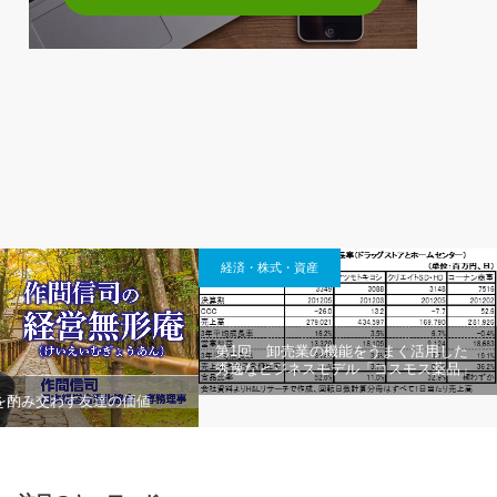
経済・株式・資産
第1回 卸売業の機能をうまく活用した
秀逸なビジネスモデル「コスモス薬品」
 酒を酌み交わす友達の価値