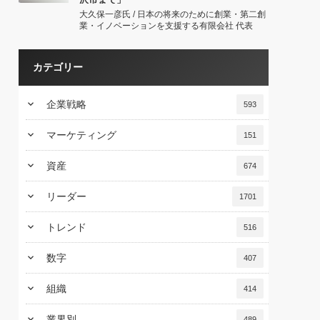
大久保一彦氏 / 日本の将来のために創業・第二創
業・イノベーションを支援する有限会社 代表
カテゴリー
keyboard_arrow_down
企業戦略
593
keyboard_arrow_down
マーケティング
151
keyboard_arrow_down
資産
674
keyboard_arrow_down
リーダー
1701
keyboard_arrow_down
トレンド
516
keyboard_arrow_down
数字
407
keyboard_arrow_down
組織
414
keyboard_arrow_down
業界別
489