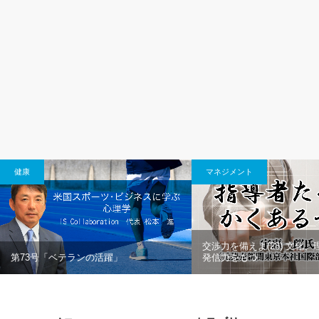
健康
マネジメント
交渉力を備えよ(28) 文化
第73号「ベテランの活躍」
発信力をもつ