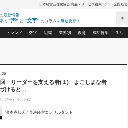
launch
日本経営合理化協会 商品・サービス案内
全国経営
の
最新情報
”声”
”文字”
家
の
と
のコラムを
毎週更新！
トレンド
数字
組織
業界別
教育
成功哲学
生活
る仕組みづくり講座(12)
産を守る一手(171)
ーワンで勝ち残る企業風土づくり(54)
《ニューヨーク発》ビジネスリーダーの先読み: 最新トレンド
オーナー社長の「お金の悩み相談室」(15)
「賃金の誤解」(135)
なぜ、トヨタ式で会社が伸びるのか？(
“出来る”管理職の条件(62)
中国哲学に学ぶ 不
おの
と戦略拠点(9)
(50)
ーバル経営者は知ってい
(39)
スリーダー×次の一手「牟田太陽の社長業ネクスト」
おカネが残る決算書にするために、やっておきたいこと(
中小企業の新たな法律リスク(178)
売れる住宅を創る 100の視点(100)
あなただからお願いしたいと
令和時代の「社長の
”(9)
「社長の繁盛トレンド通信」(90)
デジ
1.20
向(204)
会社を守り抜くための緊急対策(100)
職場の生産性を下げるハラスメントの予防策(1
大久保一彦の“流行る”お店の仕組みづく
クレーム対応 実践マニュアル
先人の名句名言の教
トル・F・グジバチの『経営戦略の新常識』(12)
北村森の「今月のヒット商品」(109)
リーダ
2026.08.5
2
6回 リーダーを支える者(１) よこしまな者
る経営」の極意
、決めておきたい、知っておきたい、やってお
強い決算書の会社はココが違う！(36)
賃金決定の定石(68)
柿内幸夫─社長のための現場改善(174
クレーム対応の新知識と新常
渡部昇一の「日本の
い
第109話 伝統的産品を21世紀
第
づけると…
ジオジャパンの成功要因と
る者かくあるべし(635)
次の売れ筋をつかむ術(102)
ワイ
」
に生かし切る！
損益分岐点を下げる、Ｐ／Ｌ不況時代の新戦略(12)
顧客・社員・社会から支持される「ウェルビ
デキル社員に育てる！ 社員
経営に活かす“十八史
の資産管理講座(95)
会議での「社長の３分間スピーチ」ネタ帳(159)
社長のメシの種 4.0(206)
門」(23)
必読
営に活かす“十八史略”
2026.08.5
新・会計経営と実学(37)
東川鷹年の「中小企業の人育
略(77)
53)
「経営知になる考え方」(57)
眼と耳
朝礼・会議での「社長の３分間
濱本克哉氏 / 兵法経営コンサルタント
決算書の“見える化”術(12)
業績アップにつながる！ワン
スピーチ」ネタ帳（2026年8月5
ブランド戦略(39)
日号）
なたにお願いしたいと思われる「一流の仕事術」(28)
社長の
賢い社長の「経理財務の見どころ・勘どころ・ツッコ
欧米資産家に学ぶ二世教育(1
ぐせ経営哲学(100)
ろ」(149)
米国