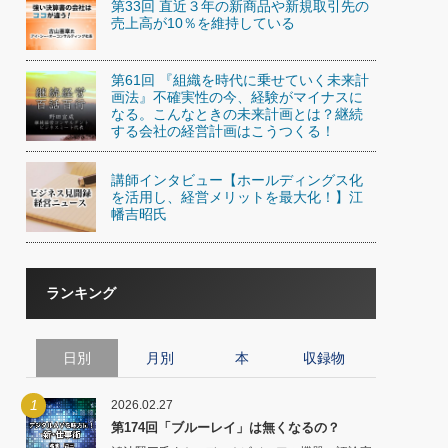
第33回 直近３年の新商品や新規取引先の
)
売上高が10％を維持している
喜の『これぞ！"本物の温泉"』(157)
第61回 『組織を時代に乗せていく未来計
画法』不確実性の今、経験がマイナスに
なる。こんなときの未来計画とは？継続
する会社の経営計画はこうつくる！
講師インタビュー【ホールディングス化
を活用し、経営メリットを最大化！】江
幡吉昭氏
ランキング
日別
月別
本
収録物
1
2026.02.27
第174回「ブルーレイ」は無くなるの？