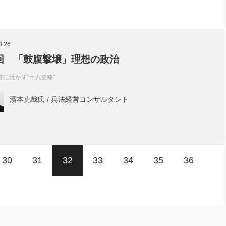
8.26
回 「鼓腹撃壌」理想の政治
営に活かす“十八史略”
濱本克哉氏 / 兵法経営コンサルタント
30
31
32
33
34
35
36