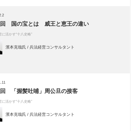
2.2
3回 国の宝とは 威王と恵王の違い
営に活かす“十八史略”
濱本克哉氏 / 兵法経営コンサルタント
1.11
2回 「握髪吐哺」周公旦の接客
営に活かす“十八史略”
濱本克哉氏 / 兵法経営コンサルタント