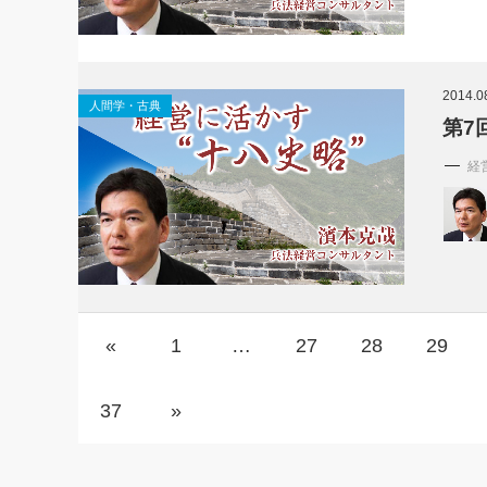
2014.0
人間学・古典
第7
経
«
1
…
27
28
29
37
»