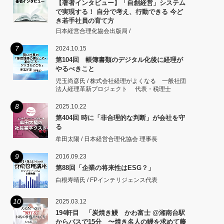
【著者インタビュー】「自創経営」システム
で実現する！ 自分で考え、行動できる 今ど
き若手社員の育て方
日本経営合理化協会出版局 /
7
2024.10.15
第104回 帳簿書類のデジタル化後に経理が
やるべきこと
児玉尚彦氏 / 株式会社経理がよくなる 一般社団
法人経理革新プロジェクト 代表・税理士
8
2025.10.22
第404回 時に「非合理的な判断」が会社を守
る
牟田太陽 / 日本経営合理化協会 理事長
9
2016.09.23
第88回「企業の将来性はESG？」
白根寿晴氏 / FPインテリジェンス代表
10
2025.03.12
194軒目 「炭焼き鰻 かわ富士 @湘南台駅
からバスで15分 〜焼き名人の鰻を求めて藤