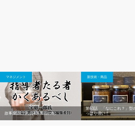
マネジメント
新技術・商品
第63話 「なにこれ？」型
故事成語に学ぶ(40) 常山の蛇
っぱり強い！