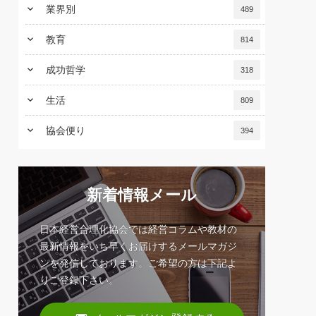
keyboard_arrow_down
業界別
489
keyboard_arrow_down
教育
814
keyboard_arrow_down
成功哲学
318
keyboard_arrow_down
生活
809
keyboard_arrow_down
協会便り
394
新着情報メール
日本経営合理化協会では経営コラムや教材の
最新情報をいち早くお届けするメールマガジ
ンを発信しております。ご希望の方は下記よ
りご登録下さい。