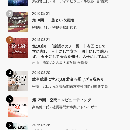
鴻池賢三氏 / オーディオビジュアル機器 評論家
2
2010.05.31
第18回 一族という意識
榊原節子氏 / 榊原事務所代表
3
2015.08.21
第103講 「論語その3」 吾、十有五にして
学に志し、三十にして立ち、四十にして惑わ
ず。 五十にして天命を知り、六十にして耳に
従い、 七十にして心の欲するところに従いて
杉山 厳海 / 名古屋大原学園 学園長
矩をこえず。
4
2019.08.20
故事成語に学ぶ(33) 君命も受けざる所あり
宇惠一郎氏 / 元読売新聞東京本社国際部編集委員
5
第129回 空間コンピューティング
高島健一氏 / 社長専門新事業アドバイザー
6
2026.05.26