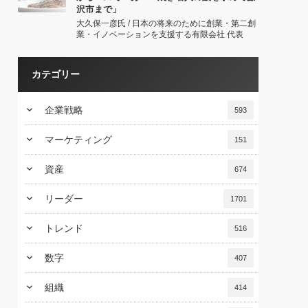
沢市まで」
大久保一彦氏 / 日本の将来のために創業・第二創
業・イノベーションを支援する有限会社 代表
カテゴリー
keyboard_arrow_down
企業戦略
593
keyboard_arrow_down
マーケティング
151
keyboard_arrow_down
資産
674
keyboard_arrow_down
リーダー
1701
keyboard_arrow_down
トレンド
516
keyboard_arrow_down
数字
407
keyboard_arrow_down
組織
414