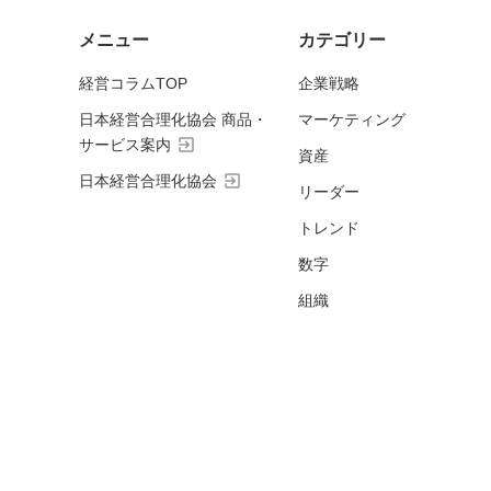
メニュー
カテゴリー
経営コラムTOP
企業戦略
日本経営合理化協会 商品・
マーケティング
exit_to_app
サービス案内
資産
exit_to_app
日本経営合理化協会
リーダー
トレンド
数字
組織