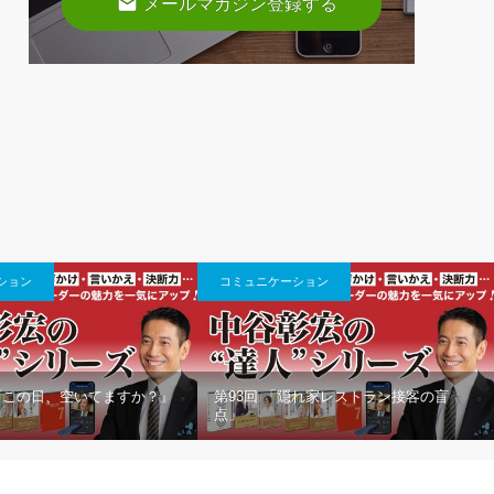
email
メールマガジン登録する
ション
コミュニケーション
「『この日、空いてますか？』
第93回 「隠れ家レストラン接客の盲
」
点」