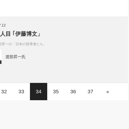
7.12
9人目 ｢伊藤博文」
部昇一の「日本の指導者たち」
渡部昇一氏
32
33
34
35
36
37
»