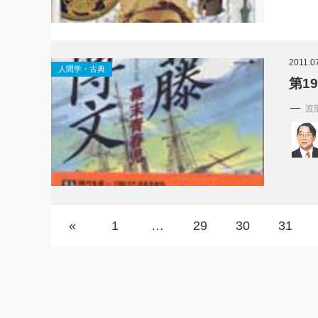
2011.0
人間学・古典
第1
渡
«
1
…
29
30
31