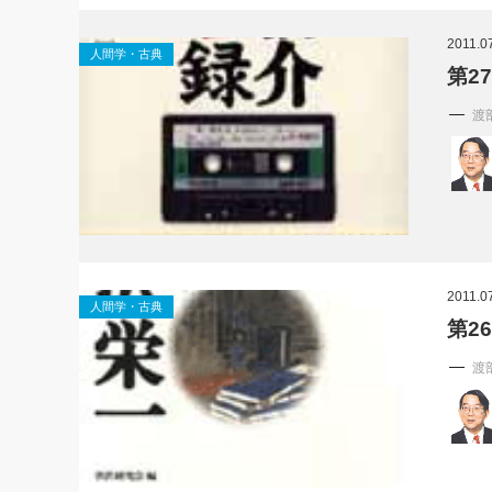
社長の右
2011.0
人間学・古典
酒井英之
第2
渡
2011.0
人間学・古典
第2
渡