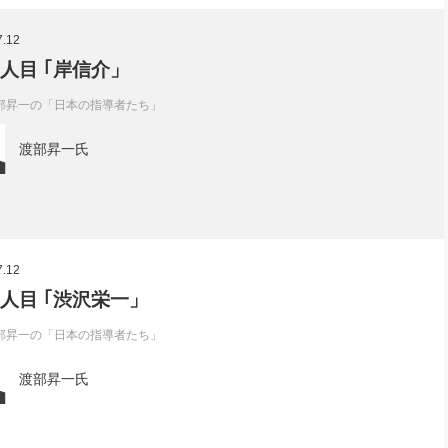
社長のための“全員営業”(30
腕をつくる 人と組織を動かす(200)
銀行交渉はこうしなさい！(12)
高橋一
7.12
行動科学マネジメント(5)
の社長のビジョン実現道場(10)
7人目 ｢岸信介」
部昇一の「日本の指導者たち」
渡部昇一氏
7.12
6人目 ｢渋沢栄一」
部昇一の「日本の指導者たち」
渡部昇一氏