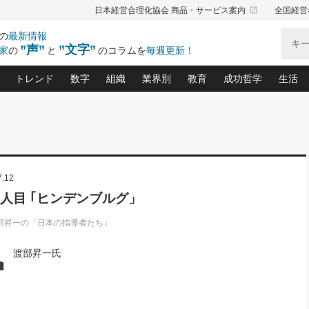
launch
日本経営合理化協会 商品・サービス案内
全国経営
の
最新情報
”声”
”文字”
家
の
と
のコラムを
毎週更新！
トレンド
数字
組織
業界別
教育
成功哲学
生活
る仕組みづくり講座(12)
産を守る一手(171)
ーワンで勝ち残る企業風土づくり(54)
《ニューヨーク発》ビジネスリーダーの先読み: 最新トレンド
オーナー社長の「お金の悩み相談室」(15)
「賃金の誤解」(135)
なぜ、トヨタ式で会社が伸びるのか？(
“出来る”管理職の条件(62)
中国哲学に学ぶ 不
おの
と戦略拠点(9)
(50)
ーバル経営者は知ってい
(39)
スリーダー×次の一手「牟田太陽の社長業ネクスト」
おカネが残る決算書にするために、やっておきたいこと(
中小企業の新たな法律リスク(178)
売れる住宅を創る 100の視点(100)
あなただからお願いしたいと
令和時代の「社長の
”(9)
「社長の繁盛トレンド通信」(90)
デジ
7.12
向(204)
会社を守り抜くための緊急対策(100)
職場の生産性を下げるハラスメントの予防策(1
大久保一彦の“流行る”お店の仕組みづく
クレーム対応 実践マニュアル
先人の名句名言の教
トル・F・グジバチの『経営戦略の新常識』(12)
北村森の「今月のヒット商品」(109)
リーダ
2026.08.5
2
8人目 ｢ヒンデンブルグ」
る経営」の極意
、決めておきたい、知っておきたい、やってお
強い決算書の会社はココが違う！(36)
賃金決定の定石(68)
柿内幸夫─社長のための現場改善(174
クレーム対応の新知識と新常
渡部昇一の「日本の
い
第109話 伝統的産品を21世紀
第
ジオジャパンの成功要因と
る者かくあるべし(635)
次の売れ筋をつかむ術(102)
ワイ
」
に生かし切る！
部昇一の「日本の指導者たち」
損益分岐点を下げる、Ｐ／Ｌ不況時代の新戦略(12)
顧客・社員・社会から支持される「ウェルビ
デキル社員に育てる！ 社員
経営に活かす“十八史
の資産管理講座(95)
会議での「社長の３分間スピーチ」ネタ帳(159)
社長のメシの種 4.0(206)
門」(23)
必読
2026.08.5
新・会計経営と実学(37)
東川鷹年の「中小企業の人育
略(77)
渡部昇一氏
53)
「経営知になる考え方」(57)
眼と耳
朝礼・会議での「社長の３分間
決算書の“見える化”術(12)
業績アップにつながる！ワン
スピーチ」ネタ帳（2026年8月5
ブランド戦略(39)
日号）
なたにお願いしたいと思われる「一流の仕事術」(28)
社長の
賢い社長の「経理財務の見どころ・勘どころ・ツッコ
欧米資産家に学ぶ二世教育(1
ぐせ経営哲学(100)
ろ」(149)
米国