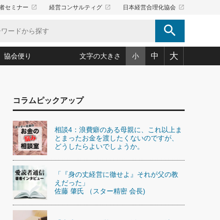
launch
launch
launch
者セミナー
経営コンサルティグ
日本経営合理化協会
search
大
中
協会便り
文字の大きさ
小
5)
況は会社守成の好機(38)
ころ心平の ──社長のための「か・ら・だマネジメント」
「愛読者通信」著者インタビュー(44)
コラムピックアップ
34)
思われる 気配りの達人(127)
人間力の磨き方」(86)
ビジネス見聞録 経営ニュース(100)
タルＡＶを味方に！新・仕事術(180)
0)
り(210)
(92)
え 東洋思想に学ぶ経営学(132)
作間信司の経営無形庵(けいえいむぎょうあん)(166)
相談4：浪費癖のある母親に、これ以上ま
ー脳の鍛え方(32)
とまったお金を渡したくないのですが、
もっとみる
026.08.5
)
識(57)
指導者たち」(32)
経営セミナー情報局(1)
どうしたらよいでしょうか。
86回 「言葉狩り」
ンを楽しむ基礎レッスン(12)
ーイング経営入
教育の決め手(203)
略”(30)
繁栄への着眼点 牟田太陽(76)
！社長が読むべき今月の4冊(88)
「『身の丈経営に徹せよ』それが父の教
て」(38)
講話を聞いて学ぼう 実学・耳学・磨く「ミミガク」のすすめ
えだった」
で楽しむ読書術(162)
(7)
佐藤 肇氏 （スター精密 会長)
ランク上の手紙・メール術(100)
「氣」(30)
ミどこ
00)
スポーツ・ビジネスに学ぶ心理学(98)