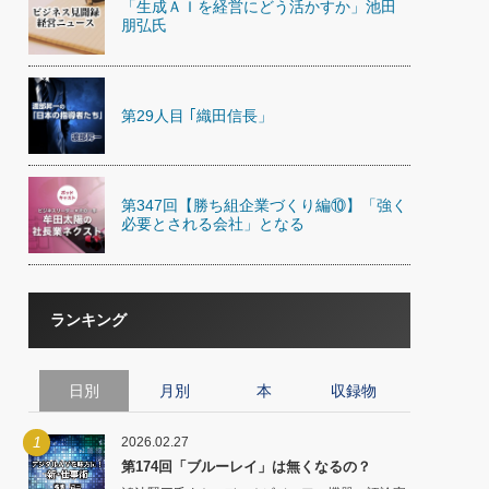
「生成ＡＩを経営にどう活かすか」池田
)
朋弘氏
喜の『これぞ！"本物の温泉"』(157)
第29人目 ｢織田信長」
第347回【勝ち組企業づくり編⑩】「強く
必要とされる会社」となる
ランキング
日別
月別
本
収録物
1
2026.02.27
第174回「ブルーレイ」は無くなるの？