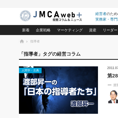
経営者
のため
実務家・専門
新着
企業戦略
マーケティング
資産
リーダー
ホーム
指導者
中小企業の「１位づくり」戦略(96)
ネット戦略成功の秘訣 圧倒的に儲か
あなたの会社と資
オンリ
「指導者」タグの経営コラム
利益を最大化する「業務改善」横田尚哉氏(5)
ビジネスを一瞬で制する！一流グロ
どうなる金融業界
ビジネ
る“社長の戦略印象リスクマネジメント
(446)
2011.0
強い会社を築く ビジネス・クリニック(240)
中国経済の最新動
人間学・古典
ロングセラーの玉手箱(9)
ピョー
2026.08.7
2026.08.7
第2
日本レーザー「人を大切にしながら利益を上げ
事業承継の前に
相談15：銀行がやたらと固定金
第153回「内需企業があっと
(3)
大復活＆快進撃！ユニバーサルスタ
きたいコト(12)
指導者た
利を勧めてきます！やはり固定
う間にグローバル成長企業に
渡
は(5)
がよいのでしょうか！
FOOD & LIFE COMPANIES
武器としてのM&A入門(3)
会社と社長のため
朝礼・
最高の自分を表現する 成功イメージ戦
社長のための“儲かる通販”戦略視点(151)
深読み企業分析(1
楠木建の
酒井光雄 成功事例に学ぶ繁栄企業の
継続経営 百話百行(85)
次もあ
野田久美子 香港ビジネス成功法(10)
社長の口