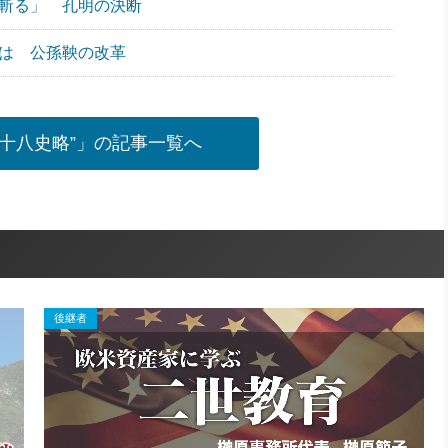
を斬る」 孔明の決断
には 公孫鞅の改革
“十八史略”」の記事一覧へ
後継者