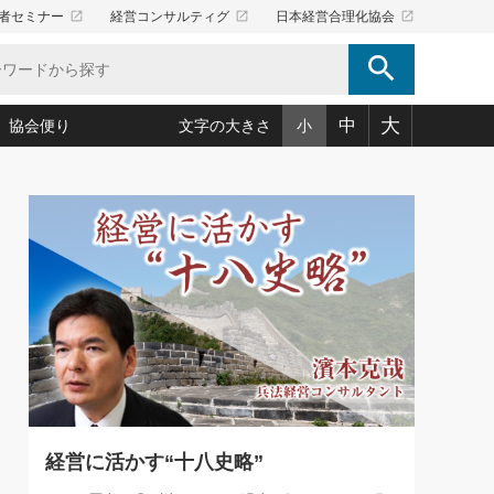
launch
launch
launch
者セミナー
経営コンサルティグ
日本経営合理化協会
search
大
中
協会便り
文字の大きさ
小
5)
況は会社守成の好機(38)
ころ心平の ──社長のための「か・ら・だマネジメント」
「愛読者通信」著者インタビュー(44)
34)
思われる 気配りの達人(127)
人間力の磨き方」(86)
ビジネス見聞録 経営ニュース(100)
タルＡＶを味方に！新・仕事術(180)
0)
り(210)
(92)
え 東洋思想に学ぶ経営学(132)
作間信司の経営無形庵(けいえいむぎょうあん)(166)
ー脳の鍛え方(32)
もっとみる
026.08.5
)
識(57)
指導者たち」(32)
経営セミナー情報局(1)
86回 「言葉狩り」
ンを楽しむ基礎レッスン(12)
ーイング経営入
教育の決め手(203)
略”(30)
繁栄への着眼点 牟田太陽(76)
！社長が読むべき今月の4冊(88)
て」(38)
講話を聞いて学ぼう 実学・耳学・磨く「ミミガク」のすすめ
で楽しむ読書術(162)
(7)
ランク上の手紙・メール術(100)
「氣」(30)
経営に活かす“十八史略”
ミどこ
00)
スポーツ・ビジネスに学ぶ心理学(98)