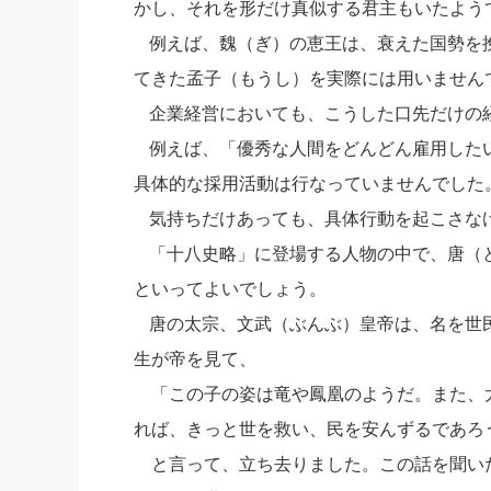
かし、それを形だけ真似する君主もいたよう
社長の右
例えば、魏（ぎ）の恵王は、衰えた国勢を
酒井英之
てきた孟子（もうし）を実際には用いません
企業経営においても、こうした口先だけの
例えば、「優秀な人間をどんどん雇用した
具体的な採用活動は行なっていませんでした
気持ちだけあっても、具体行動を起こさな
「十八史略」に登場する人物の中で、唐（
といってよいでしょう。
唐の太宗、文武（ぶんぶ）皇帝は、名を世
生が帝を見て、
「この子の姿は竜や鳳凰のようだ。また、
れば、きっと世を救い、民を安んずるであろ
と言って、立ち去りました。この話を聞い