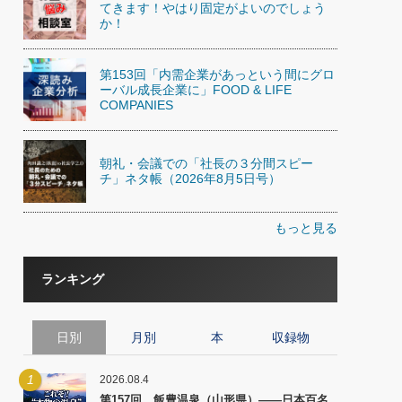
てきます！やはり固定がよいのでしょう
か！
第153回「内需企業があっという間にグロ
ーバル成長企業に」FOOD & LIFE
COMPANIES
朝礼・会議での「社長の３分間スピー
チ」ネタ帳（2026年8月5日号）
もっと見る
ランキング
日別
月別
本
収録物
1
2026.08.4
第157回 飯豊温泉（山形県）――日本百名