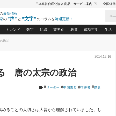
launch
日本経営合理化協会 商品・サービス案内
全国経営
の
最新情報
”声”
”文字”
家
の
と
のコラムを
毎週更新！
トレンド
数字
組織
業界別
教育
成功哲学
生活
宗の政治
る仕組みづくり講座(12)
産を守る一手(171)
ーワンで勝ち残る企業風土づくり(54)
《ニューヨーク発》ビジネスリーダーの先読み: 最新トレンド
オーナー社長の「お金の悩み相談室」(15)
「賃金の誤解」(135)
なぜ、トヨタ式で会社が伸びるのか？(
“出来る”管理職の条件(62)
中国哲学に学ぶ 不
おの
と戦略拠点(9)
(50)
2014.12.16
ーバル経営者は知ってい
(39)
スリーダー×次の一手「牟田太陽の社長業ネクスト」
おカネが残る決算書にするために、やっておきたいこと(
中小企業の新たな法律リスク(178)
売れる住宅を創る 100の視点(100)
あなただからお願いしたいと
令和時代の「社長の
”(9)
「社長の繁盛トレンド通信」(90)
デジ
向(204)
会社を守り抜くための緊急対策(100)
職場の生産性を下げるハラスメントの予防策(1
大久保一彦の“流行る”お店の仕組みづく
クレーム対応 実践マニュアル
先人の名句名言の教
める 唐の太宗の政治
トル・F・グジバチの『経営戦略の新常識』(12)
北村森の「今月のヒット商品」(109)
リーダ
2026.08.5
2
る経営」の極意
、決めておきたい、知っておきたい、やってお
強い決算書の会社はココが違う！(36)
賃金決定の定石(68)
柿内幸夫─社長のための現場改善(174
クレーム対応の新知識と新常
渡部昇一の「日本の
い
第109話 伝統的産品を21世紀
第
ジオジャパンの成功要因と
る者かくあるべし(635)
次の売れ筋をつかむ術(102)
ワイ
」
に生かし切る！
損益分岐点を下げる、Ｐ／Ｌ不況時代の新戦略(12)
顧客・社員・社会から支持される「ウェルビ
デキル社員に育てる！ 社員
経営に活かす“十八史
#
#
#
#
リーダー
中国古典
指導者
歴史
の資産管理講座(95)
会議での「社長の３分間スピーチ」ネタ帳(159)
社長のメシの種 4.0(206)
門」(23)
必読
2026.08.5
新・会計経営と実学(37)
東川鷹年の「中小企業の人育
略(77)
53)
「経営知になる考え方」(57)
眼と耳
朝礼・会議での「社長の３分間
決算書の“見える化”術(12)
業績アップにつながる！ワン
スピーチ」ネタ帳（2026年8月5
ブランド戦略(39)
日号）
なたにお願いしたいと思われる「一流の仕事術」(28)
社長の
集めることの大切さは大昔から理解されていました。し
賢い社長の「経理財務の見どころ・勘どころ・ツッコ
欧米資産家に学ぶ二世教育(1
ぐせ経営哲学(100)
ろ」(149)
米国