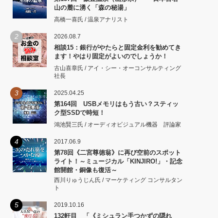
山の麓に湧く「森の秘湯」
高橋一喜氏 / 温泉アナリスト
2
2026.08.7
相談15：銀行がやたらと固定金利を勧めてき
ます！やはり固定がよいのでしょうか！
古山喜章氏 / アイ・シー・オーコンサルティング
社長
3
2025.04.25
第164回 USBメモリはもう古い？スティッ
ク型SSDで時短！
鴻池賢三氏 / オーディオビジュアル機器 評論家
4
2017.06.9
第78回《二宮尊徳翁》に再び空前のスポット
ライト！～ミュージカル「KINJIRO!」・記念
館開館・銅像も復活～
西川りゅうじん氏 / マーケティング コンサルタン
ト
5
2019.10.16
132軒目 「《ミシュラン手つかずの隠れ