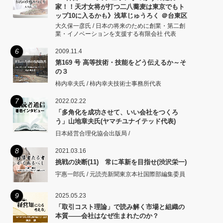
家！！天才女将が打つ二八蕎麦は東京でもト
ップ10に入るかも》浅草じゅうろく ＠台東区
浅草」
大久保一彦氏 / 日本の将来のために創業・第二創
業・イノベーションを支援する有限会社 代表
6
2009.11.4
第169 号 高等技術・技能をどう伝えるか～そ
の３
柿内幸夫氏 / 柿内幸夫技術士事務所代表
7
2022.02.22
「多角化を成功させて、いい会社をつくろ
う」山地章夫氏(ヤマチユナイテッド代表)
日本経営合理化協会出版局 /
8
2021.03.16
挑戦の決断(11) 常に革新を目指せ(渋沢栄一)
宇惠一郎氏 / 元読売新聞東京本社国際部編集委員
9
2025.05.23
「取引コスト理論」で読み解く市場と組織の
本質――会社はなぜ生まれたのか？