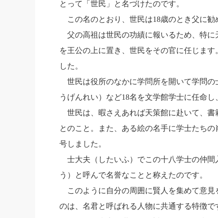
とって「世民」と名づけたのです。
この名のとおり、世民は
18
歳のとき父に勧
父の高祖は世民の功績に報いるため、特に
を王公の上に置き、世民をその官に任じます
した。
世民は役所のなかに学問所を開いて学問の
うげんれい）など
18
名を文学館学士に任命し
世民は、暇さえあれば天策館に赴いて、書
とのこと。また、ある絵の名手に学士たちの
号しました。
士大夫（したいふ）でこの十八学士の仲間
う）と呼んで名誉なことと称えたのです。
このように自分の周囲に賢人を集めて意見
のは、名君と呼ばれる人物に共通する特徴で