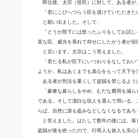
即位後、太宗（世民）に対して、ある者が
「君にこびへつらう臣を退けていただきた
と願い出ました。そして、
「どうか陛下には怒ったふりをしてお試し
直な臣、威光を畏れて仰せにしたがう者が佞
と言います。太宗はこう答えました。
「君たる私が臣下にいつわりをなしておい
ようか。私はあくまでも真心をもって天下を
ある者が刑法を重くして盗賊を禁じるよう
「豪奢な暮らしをやめ、むだな費用を減ら
である。そして潔白な役人を選んで用いる。
らば、自然に誰も盗みなどしなくなるであろ
と答えました。はたして数年の後には、落
盗賊が後を絶ったので、行商人も旅人も安心