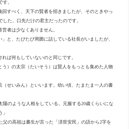
です。
社長のための“全員営業”(30
腕をつくる 人と組織を動かす(200)
銀行交渉はこうしなさい！(12)
高橋一
挽回すべく、天下の賢者を招きましたが、そのときやっ
行動科学マネジメント(5)
の社長のビジョン実現道場(10)
でした。口先だけの君主だったのです。
経営者は少なくありません。
い」と、たびたび周囲に話している社長がいましたが、
。
ければ何もしていないのと同じです。
とう）の太宗（たいそう）は賢人をもっとも集めた人物
民（せいみん）といいます。幼い頃、たまたま一人の書
太陽のような人相をしている。元服する
20
歳くらいにな
う」
た父の高祖は書生が言った「済世安民」の語から
2
字を