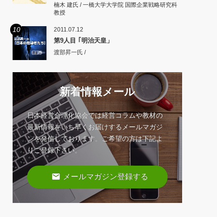
楠木 建氏 / 一橋大学大学院 国際企業戦略研究科
教授
10
2011.07.12
第9人目 ｢明治天皇」
渡部昇一氏 /
新着情報メール
日本経営合理化協会では経営コラムや教材の
最新情報をいち早くお届けするメールマガジ
ンを発信しております。ご希望の方は下記よ
りご登録下さい。
email
メールマガジン登録する