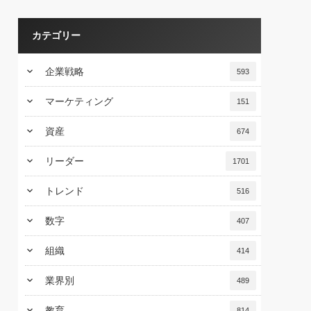
カテゴリー
keyboard_arrow_down
企業戦略
593
keyboard_arrow_down
マーケティング
151
keyboard_arrow_down
資産
674
keyboard_arrow_down
リーダー
1701
keyboard_arrow_down
トレンド
516
keyboard_arrow_down
数字
407
keyboard_arrow_down
組織
414
keyboard_arrow_down
業界別
489
keyboard_arrow_down
教育
814