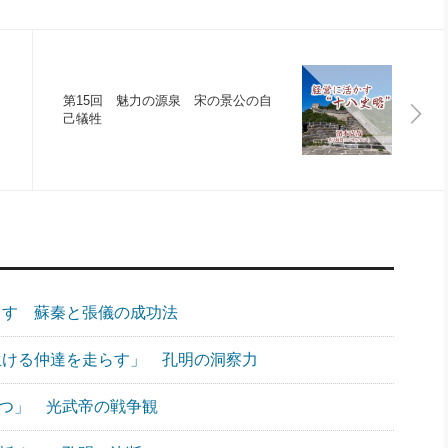
第15回 魅力の源泉 宋の景公の自
己犠牲
らす 蘇秦と張儀の成功法
、生ける仲達を走らす」 孔明の洞察力
勝つ」 光武帝の戦争観