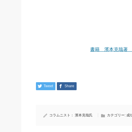
書籍 濱本克哉著
Tweet
Share
コラムニスト：
濱本克哉氏
カテゴリー:
成