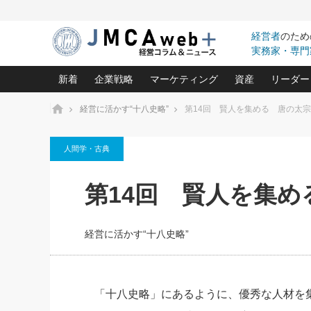
経営者
のため
実務家・専門
新着
企業戦略
マーケティング
資産
リーダー
ホーム
経営に活かす“十八史略”
第14回 賢人を集める 唐の太
中小企業の「１位づくり」戦略(96)
ネット戦略成功の秘訣 圧倒的に儲か
あなたの会社と資
オンリ
人間学・古典
利益を最大化する「業務改善」横田尚哉氏(5)
ビジネスを一瞬で制する！一流グロ
どうなる金融業界
ビジネ
る“社長の戦略印象リスクマネジメント
(446)
強い会社を築く ビジネス・クリニック(240)
中国経済の最新動
第14回 賢人を集
ロングセラーの玉手箱(9)
ピョー
2026.08.7
2026.08.7
日本レーザー「人を大切にしながら利益を上げ
事業承継の前に
相談15：銀行がやたらと固定金
第153回「内需企業があっと
(3)
大復活＆快進撃！ユニバーサルスタ
きたいコト(12)
指導者た
利を勧めてきます！やはり固定
う間にグローバル成長企業に
は(5)
がよいのでしょうか！
FOOD & LIFE COMPANIES
経営に活かす“十八史略”
武器としてのM&A入門(3)
会社と社長のため
朝礼・
最高の自分を表現する 成功イメージ戦
社長のための“儲かる通販”戦略視点(151)
深読み企業分析(1
楠木建の
酒井光雄 成功事例に学ぶ繁栄企業の
継続経営 百話百行(85)
次もあ
「十八史略」にあるように、優秀な人材を
野田久美子 香港ビジネス成功法(10)
社長の口