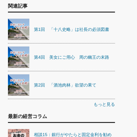
関連記事
第1回 「十八史略」は社長の必須図書
第4回 美女にご用心 周の幽王の末路
第2回 「酒池肉林」欲望の果て
もっと見る
最新の経営コラム
相談15：銀行がやたらと固定金利を勧め