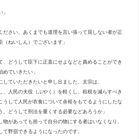
、
い」
ください。あくまでも道理を言い張って屈しない者が正
臣（ねいしん）でございます」
て、どうして臣下に正直にせよなどと責めることができ
治めていきたい」
にしていただきたいと申し出ました。太宗は、
し、人民の夫役（ぶやく）を軽くし、租税を減らすべき
こうして人民が衣食について余裕をもてるようにしたな
う。どうして刑法を重くする必要などあろうか」
し物があっても拾って自分の物にする者はいなくなり、
して野宿できるようになったのです。