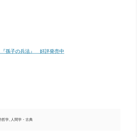
 『孫子の兵法』 好評発売中
功哲学
,
人間学・古典