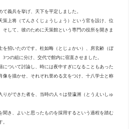
めて義兵を挙げ、天下を平定しました。
天策上将（てんさくじょうしょう）という官を設け、位
。そして、彼のために天策館という専門の役所を開きま
士を招いたのです。杜如晦（とじょかい）、房玄齢（ぼ
、
3
つの組に分け、交代で館内に宿直させました。
籍について討論し、時には夜中すぎになることもあった
肖像を描かせ、それぞれ誉める文をつけ、十八学士と称
入りができた者を、当時の人々は登瀛洲（とうえいしゅ
を聞き、よいと思ったものを採用するという過程を踏む
す。