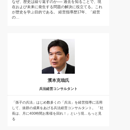
なぜ、歴史は繰り返すのか── 過去を知ることで、現
)
在および未来に発生する問題の解決に役立てる。これ
喜の『これぞ！"本物の温泉"』(157)
が歴史を学ぶ目的である。 経営指導歴17年、「経営
の…
濱本克哉氏
兵法経営コンサルタント
「孫子の兵法」はじめ数多くの「兵法」を経営指導に活用
して、抜群の成果をあげる兵法経営コンサルタント。 「社
長は、月に400時間お客様を回れ！」という現…もっと見
る