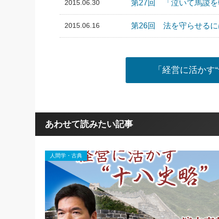
2015.06.30
第27回 「泣いて馬謖
2015.06.16
第26回 法を守らせる
「経営に活かす
あわせて読みたい記事
人間学・古典