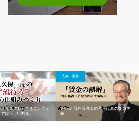
人事・労務
小さな店にしかできないこと
第87話 昇格昇進者の選考は真の能力主
るすばらしい割烹」
義