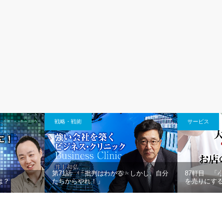
戦略・戦術
サービス
第71話 「批判はわかる しかし、自分
87軒目 「
は？
たちからやれ！」
を売りにす