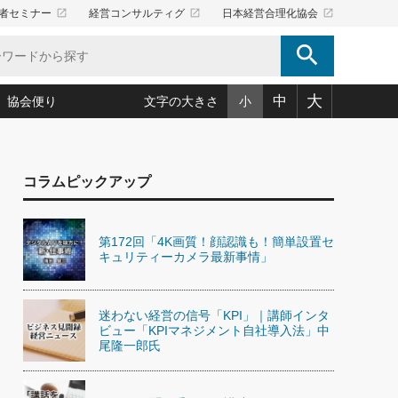
launch
launch
launch
者セミナー
経営コンサルティグ
日本経営合理化協会
search
大
中
協会便り
文字の大きさ
小
5)
況は会社守成の好機(38)
ころ心平の ──社長のための「か・ら・だマネジメント」
「愛読者通信」著者インタビュー(44)
コラムピックアップ
34)
思われる 気配りの達人(127)
人間力の磨き方」(86)
ビジネス見聞録 経営ニュース(100)
タルＡＶを味方に！新・仕事術(180)
0)
り(210)
(92)
え 東洋思想に学ぶ経営学(132)
作間信司の経営無形庵(けいえいむぎょうあん)(166)
第172回「4K画質！顔認識も！簡単設置セ
ー脳の鍛え方(32)
もっとみる
026.08.5
キュリティーカメラ最新事情」
)
識(57)
指導者たち」(32)
経営セミナー情報局(1)
86回 「言葉狩り」
ンを楽しむ基礎レッスン(12)
ーイング経営入
教育の決め手(203)
略”(30)
繁栄への着眼点 牟田太陽(76)
！社長が読むべき今月の4冊(88)
迷わない経営の信号「KPI」｜講師インタ
て」(38)
講話を聞いて学ぼう 実学・耳学・磨く「ミミガク」のすすめ
ビュー「KPIマネジメント自社導入法」中
で楽しむ読書術(162)
(7)
尾隆一郎氏
ランク上の手紙・メール術(100)
「氣」(30)
ミどこ
00)
スポーツ・ビジネスに学ぶ心理学(98)