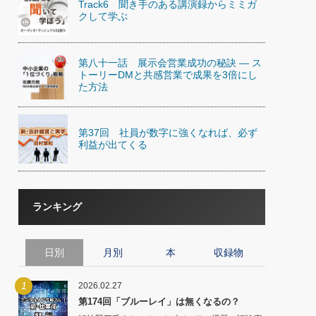
Track6 聞き手のある講演録からミミガ
)
クして学ぶ
喜の『これぞ！"本物の温泉"』(157)
第八十一話 展示会営業成功の秘訣 ― ス
トーリーDMと共感営業で成果を3倍にし
た方法
第37回 社員が数字に強くなれば、必ず
利益が出てくる
ランキング
日別
月別
本
収録物
1
2026.02.27
第174回「ブルーレイ」は無くなるの？