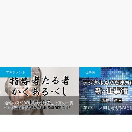
マネジメント
仕事術
逆転の発想(43) 柔軟な対応こそ真の一貫
性(中曾根康弘)
第70回 人間を超えるAIと