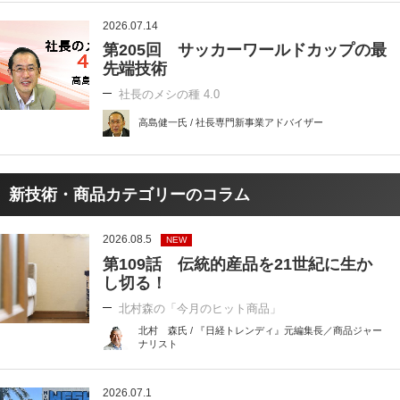
2026.07.14
第205回 サッカーワールドカップの最
先端技術
社長のメシの種 4.0
高島健一氏 / 社長専門新事業アドバイザー
新技術・商品カテゴリーのコラム
2026.08.5
NEW
第109話 伝統的産品を21世紀に生か
し切る！
北村森の「今月のヒット商品」
北村 森氏 / 『日経トレンディ』元編集長／商品ジャー
ナリスト
2026.07.1