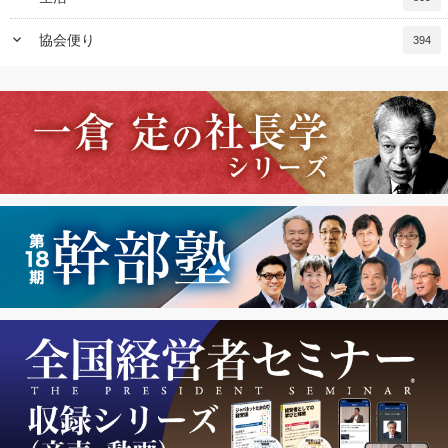
keyboard_arrow_down
協会便り
394