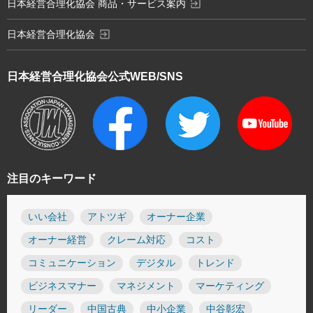
exit_to_app
日本経営合理化協会 商品・サービス案内
exit_to_app
日本経営合理化協会
日本経営合理化協会
公式WEB/SNS
注目のキーワード
いい会社
アトツギ
オーナー企業
オーナー経営
クレーム対応
コスト
コミュニケーション
デジタル
トレンド
ビジネスマナー
マネジメント
マーケティング
リーダー
中国古典
中小企業
中谷彰宏