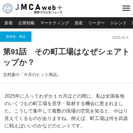
menu
新着
企業戦略
マーケティング
資産
リーダー
トレンド
新技術・商品
2025.02.5
第91話 その町工場はなぜシェアト
ップか？
北村森の「今月のヒット商品」
2025年に入ってわずか１カ月ほどの間に、私は全国各地
のいくつもの町工場を見学・取材する機会に恵まれまし
た。こうして集中して複数の現場の空気を知ると、やはり
見えてくるものがありますね。例えば、町工場は何を武器
に戦えばいいのかなどのヒントです。