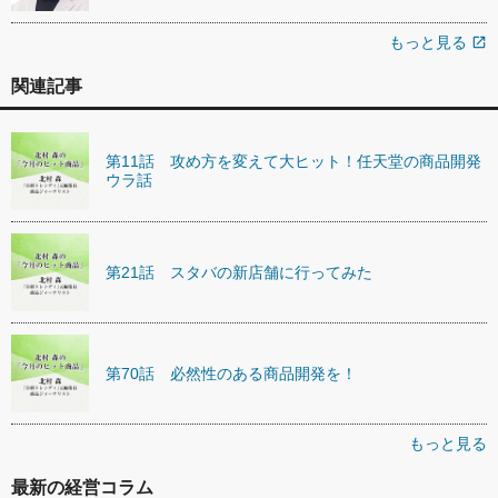
もっと見る
open_in_new
関連記事
第11話 攻め方を変えて大ヒット！任天堂の商品開発
ウラ話
第21話 スタバの新店舗に行ってみた
第70話 必然性のある商品開発を！
もっと見る
最新の経営コラム