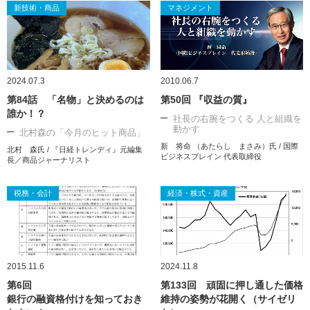
新技術・商品
マネジメント
2024.07.3
2010.06.7
第84話 「名物」と決めるのは
第50回 『収益の質』
誰か！？
社長の右腕をつくる 人と組織を
動かす
北村森の「今月のヒット商品」
新 将命 （あたらし まさみ）氏 / 国際
北村 森氏 / 『日経トレンディ』元編集
ビジネスブレイン 代表取締役
長／商品ジャーナリスト
税務・会計
経済・株式・資産
2015.11.6
2024.11.8
第6回
第133回 頑固に押し通した価格
銀行の融資格付けを知っておき
維持の姿勢が花開く（サイゼリ