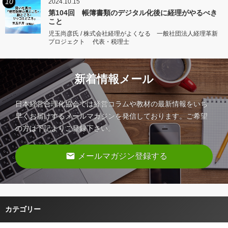
10
2024.10.15
第104回 帳簿書類のデジタル化後に経理がやるべき
こと
児玉尚彦氏 / 株式会社経理がよくなる 一般社団法人経理革新
プロジェクト 代表・税理士
新着情報メール
日本経営合理化協会では経営コラムや教材の最新情報をいち
早くお届けするメールマガジンを発信しております。ご希望
の方は下記よりご登録下さい。
email
メールマガジン登録する
カテゴリー