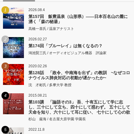
1
2026.08.4
第157回 飯豊温泉（山形県）――日本百名山の麓に
湧く「森の秘湯」
高橋一喜氏 / 温泉アナリスト
2
2026.02.27
第174回「ブルーレイ」は無くなるの？
鴻池賢三氏 / オーディオビジュアル機器 評論家
3
2020.02.26
第128話 「政令、中南海を出ず」の教訓 ~なぜコロ
ナウイルス肺炎対応の初動が遅かったか~
沈 才彬氏 / 多摩大学 教授
4
2015.08.21
第103講 「論語その3」 吾、十有五にして学に志
し、三十にして立ち、四十にして惑わず。 五十にして
天命を知り、六十にして耳に従い、 七十にして心の欲
するところに従いて矩をこえず。
杉山 厳海 / 名古屋大原学園 学園長
5
2022.11.8