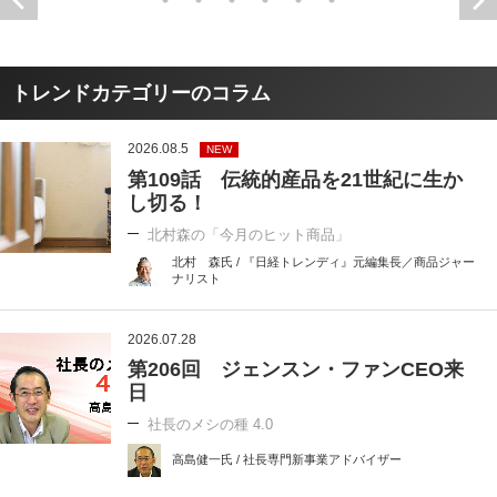
トレンドカテゴリーのコラム
2026.08.5
NEW
第109話 伝統的産品を21世紀に生か
し切る！
北村森の「今月のヒット商品」
北村 森氏 / 『日経トレンディ』元編集長／商品ジャー
ナリスト
2026.07.28
第206回 ジェンスン・ファンCEO来
日
社長のメシの種 4.0
高島健一氏 / 社長専門新事業アドバイザー