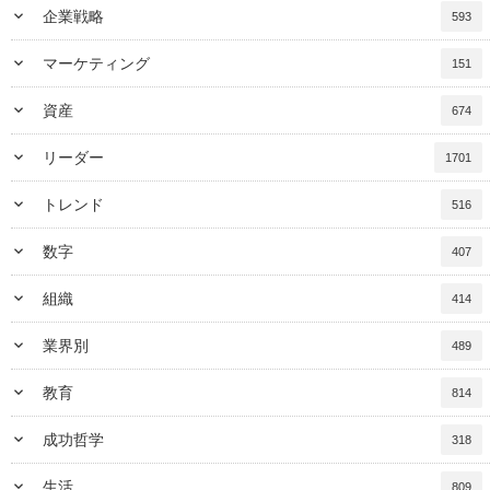
keyboard_arrow_down
企業戦略
593
keyboard_arrow_down
マーケティング
151
keyboard_arrow_down
資産
674
keyboard_arrow_down
リーダー
1701
keyboard_arrow_down
トレンド
516
keyboard_arrow_down
数字
407
keyboard_arrow_down
組織
414
keyboard_arrow_down
業界別
489
keyboard_arrow_down
教育
814
keyboard_arrow_down
成功哲学
318
keyboard_arrow_down
生活
809