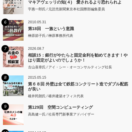
マキアヴェッリの知(４) 愛されるより恐れられよ
宇惠一郎氏 / 元読売新聞東京本社国際部編集委員
6
2010.05.31
第18回 一族という意識
榊原節子氏 / 榊原事務所代表
7
2026.08.7
相談15：銀行がやたらと固定金利を勧めてきます！や
はり固定がよいのでしょうか！
古山喜章氏 / アイ・シー・オーコンサルティング社長
8
2015.05.15
第６８回 外壁は全て鉄筋コンクリート造でダブル配筋
が良い
碓井民朗氏 / 碓井建築オフィス代表
9
第129回 空間コンピューティング
高島健一氏 / 社長専門新事業アドバイザー