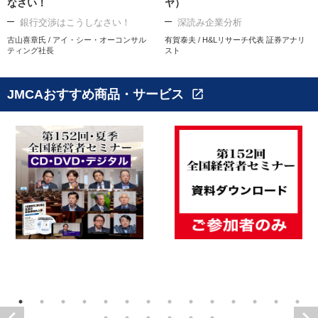
なさい！
ヤ）
銀行交渉はこうしなさい！
深読み企業分析
古山喜章氏 / アイ・シー・オーコンサル
有賀泰夫 / H&Lリサーチ代表 証券アナリ
ティング社長
スト
JMCAおすすめ商品・サービス
open_in_new