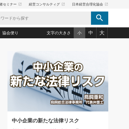
launch
launch
launch
者セミナー
経営コンサルティグ
日本経営合理化協会
search
大
中
協会便り
文字の大きさ
小
5)
況は会社守成の好機(38)
ころ心平の ──社長のための「か・ら・だマネジメント」
「愛読者通信」著者インタビュー(44)
34)
思われる 気配りの達人(127)
人間力の磨き方」(86)
ビジネス見聞録 経営ニュース(100)
タルＡＶを味方に！新・仕事術(180)
0)
り(210)
(92)
え 東洋思想に学ぶ経営学(132)
作間信司の経営無形庵(けいえいむぎょうあん)(166)
ー脳の鍛え方(32)
もっとみる
026.08.5
)
識(57)
指導者たち」(32)
経営セミナー情報局(1)
86回 「言葉狩り」
ンを楽しむ基礎レッスン(12)
ーイング経営入
教育の決め手(203)
略”(30)
繁栄への着眼点 牟田太陽(76)
！社長が読むべき今月の4冊(88)
て」(38)
講話を聞いて学ぼう 実学・耳学・磨く「ミミガク」のすすめ
で楽しむ読書術(162)
(7)
ランク上の手紙・メール術(100)
「氣」(30)
中小企業の新たな法律リスク
ミどこ
00)
スポーツ・ビジネスに学ぶ心理学(98)