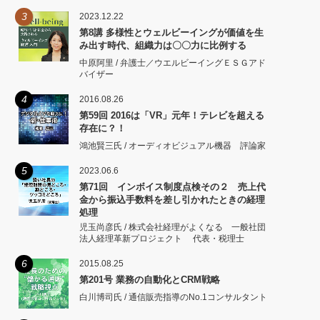
3
2023.12.22
第8講 多様性とウェルビーイングが価値を生
み出す時代、組織力は〇〇力に比例する
中原阿里 / 弁護士／ウエルビーイングＥＳＧアド
バイザー
4
2016.08.26
第59回 2016は「VR」元年！テレビを超える
存在に？！
鴻池賢三氏 / オーディオビジュアル機器 評論家
5
2023.06.6
第71回 インボイス制度点検その２ 売上代
金から振込手数料を差し引かれたときの経理
処理
児玉尚彦氏 / 株式会社経理がよくなる 一般社団
法人経理革新プロジェクト 代表・税理士
6
2015.08.25
第201号 業務の自動化とCRM戦略
白川博司氏 / 通信販売指導のNo.1コンサルタント