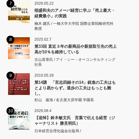
7
2026.05.22
稲盛和夫のアメーバ経営に学ぶ「売上最大・
経費最小」の実践
楠木 建氏 / 一橋大学大学院 国際企業戦略研究科
教授
8
2025.02.7
第33回 直近３年の新商品や新規取引先の売上
高が10％を維持している
古山喜章氏 / アイ・シー・オーコンサルティング
社長
9
2010.05.28
第14講 「言志四録その14」鋭進の工夫はも
とより易からず。退歩の工夫はもっとも難
し。
杉山 厳海 / 名古屋大原学園 学園長
10
2026.08.4
【追悼】鈴木敏文氏 言葉で伝える経営（ジ
ャーナリスト 勝見明氏）
日本経営合理化協会出版局 /