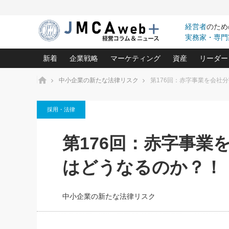
経営者
のため
実務家・専門
新着
企業戦略
マーケティング
資産
リーダー
ホーム
中小企業の新たな法律リスク
第176回：赤字事業を会社
中小企業の「１位づくり」戦略(96)
ネット戦略成功の秘訣 圧倒的に儲か
あなたの会社と資
オンリ
採用・法律
利益を最大化する「業務改善」横田尚哉氏(5)
ビジネスを一瞬で制する！一流グロ
どうなる金融業界
ビジネ
る“社長の戦略印象リスクマネジメント
(446)
強い会社を築く ビジネス・クリニック(240)
中国経済の最新動
第176回：赤字事業
ロングセラーの玉手箱(9)
ピョー
2026.08.7
2026.08.7
日本レーザー「人を大切にしながら利益を上げ
事業承継の前に
相談15：銀行がやたらと固定金
第153回「内需企業があっと
(3)
大復活＆快進撃！ユニバーサルスタ
きたいコト(12)
指導者た
はどうなるのか？！
利を勧めてきます！やはり固定
う間にグローバル成長企業に
は(5)
がよいのでしょうか！
FOOD & LIFE COMPANIES
武器としてのM&A入門(3)
会社と社長のため
朝礼・
最高の自分を表現する 成功イメージ戦
社長のための“儲かる通販”戦略視点(151)
深読み企業分析(1
楠木建の
中小企業の新たな法律リスク
酒井光雄 成功事例に学ぶ繁栄企業の
継続経営 百話百行(85)
次もあ
野田久美子 香港ビジネス成功法(10)
社長の口