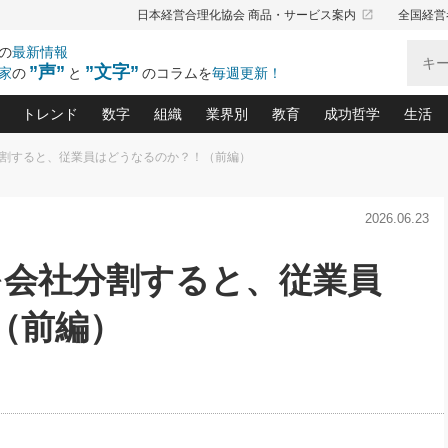
launch
日本経営合理化協会 商品・サービス案内
全国経営
の
最新情報
”声”
”文字”
家
の
と
のコラムを
毎週更新！
トレンド
数字
組織
業界別
教育
成功哲学
生活
分割すると、従業員はどうなるのか？！（前編）
る仕組みづくり講座(12)
産を守る一手(171)
ーワンで勝ち残る企業風土づくり(54)
《ニューヨーク発》ビジネスリーダーの先読み: 最新トレンド
オーナー社長の「お金の悩み相談室」(15)
「賃金の誤解」(135)
なぜ、トヨタ式で会社が伸びるのか？(
“出来る”管理職の条件(62)
中国哲学に学ぶ 不
おの
と戦略拠点(9)
(50)
2026.06.23
ーバル経営者は知ってい
(39)
スリーダー×次の一手「牟田太陽の社長業ネクスト」
おカネが残る決算書にするために、やっておきたいこと(
中小企業の新たな法律リスク(178)
売れる住宅を創る 100の視点(100)
あなただからお願いしたいと
令和時代の「社長の
”(9)
「社長の繁盛トレンド通信」(90)
デジ
向(204)
会社を守り抜くための緊急対策(100)
職場の生産性を下げるハラスメントの予防策(1
大久保一彦の“流行る”お店の仕組みづく
クレーム対応 実践マニュアル
先人の名句名言の教
を会社分割すると、従業員
トル・F・グジバチの『経営戦略の新常識』(12)
北村森の「今月のヒット商品」(109)
リーダ
2026.08.5
2
る経営」の極意
、決めておきたい、知っておきたい、やってお
強い決算書の会社はココが違う！(36)
賃金決定の定石(68)
柿内幸夫─社長のための現場改善(174
クレーム対応の新知識と新常
渡部昇一の「日本の
い
第109話 伝統的産品を21世紀
第
ジオジャパンの成功要因と
る者かくあるべし(635)
次の売れ筋をつかむ術(102)
ワイ
（前編）
」
に生かし切る！
損益分岐点を下げる、Ｐ／Ｌ不況時代の新戦略(12)
顧客・社員・社会から支持される「ウェルビ
デキル社員に育てる！ 社員
経営に活かす“十八史
の資産管理講座(95)
会議での「社長の３分間スピーチ」ネタ帳(159)
社長のメシの種 4.0(206)
門」(23)
必読
2026.08.5
新・会計経営と実学(37)
東川鷹年の「中小企業の人育
略(77)
53)
「経営知になる考え方」(57)
眼と耳
朝礼・会議での「社長の３分間
決算書の“見える化”術(12)
業績アップにつながる！ワン
スピーチ」ネタ帳（2026年8月5
ブランド戦略(39)
日号）
なたにお願いしたいと思われる「一流の仕事術」(28)
社長の
賢い社長の「経理財務の見どころ・勘どころ・ツッコ
欧米資産家に学ぶ二世教育(1
ぐせ経営哲学(100)
ろ」(149)
米国