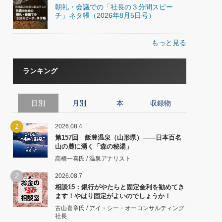
朝礼・会議での「社長の３分間スピー
チ」ネタ帳（2026年8月5日号）
もっと見る
ランキング
日別
月別
本
収録物
1
2026.08.4
第157回 飯豊温泉（山形県）――日本百名
山の麓に湧く「森の秘湯」
高橋一喜氏 / 温泉アナリスト
2
2026.08.7
相談15：銀行がやたらと固定金利を勧めてき
ます！やはり固定がよいのでしょうか！
古山喜章氏 / アイ・シー・オーコンサルティング
社長