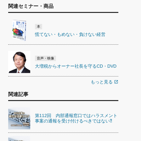
関連セミナー・商品
本
慌てない・もめない・負けない経営
音声・映像
大増税からオーナー社長を守るCD・DVD
もっと見る
open_in_new
関連記事
第112回 内部通報窓口ではハラスメント
事案の通報を受け付けるべきではない⁈