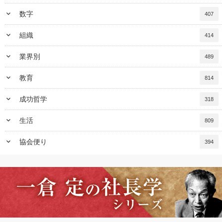
keyboard_arrow_down
数字
407
keyboard_arrow_down
組織
414
keyboard_arrow_down
業界別
489
keyboard_arrow_down
教育
814
keyboard_arrow_down
成功哲学
318
keyboard_arrow_down
生活
809
keyboard_arrow_down
協会便り
394