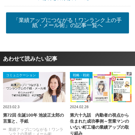
「業績アップにつながる！ワンランク上の手
紙・メール術」の記事一覧へ
あわせて読みたい記事
コミュニケーション
戦略・戦術
2023.02.3
2024.02.28
第72回 生誕100年 池波正太郎の
第六十九話 内勤者の視点から
言葉と、手紙
生まれた成功事例～営業マンの
いない町工場の業績アップの取
業績アップにつながる！ワンラ
り組み
ンク上の手紙・メール術