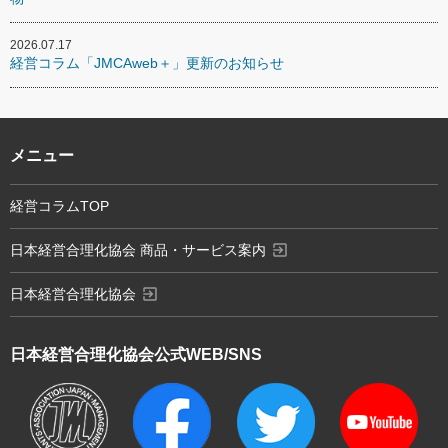
2026.07.17
経営コラム「JMCAweb＋」更新のお知らせ
メニュー
経営コラムTOP
exit_to_app
日本経営合理化協会 商品・サービス案内
exit_to_app
日本経営合理化協会
日本経営合理化協会
公式WEB/SNS