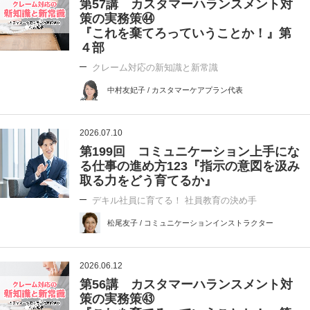
第57講 カスタマーハランスメント対
策の実務策㊹
『これを棄てろっていうことか！』第
４部
クレーム対応の新知識と新常識
中村友妃子 / カスタマーケアプラン代表
2026.07.10
第199回 コミュニケーション上手にな
る仕事の進め方123『指示の意図を汲み
取る力をどう育てるか』
デキル社員に育てる！ 社員教育の決め手
松尾友子 / コミュニケーションインストラクター
2026.06.12
第56講 カスタマーハランスメント対
策の実務策㊸