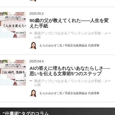
2025.05.2
90歳の父が教えてくれた――人生を変
えた手紙
業績アップにつながる！ワンランク上の手紙・メー
ル術
むらかみかずこ氏 / 手紙文化振興協会 代表理事
2025.04.4
AIの答えに埋もれないあなたらしさ──
思いを伝える文章術5つのステップ
業績アップにつながる！ワンランク上の手紙・メー
ル術
むらかみかずこ氏 / 手紙文化振興協会 代表理事
"仕事術"タグのコラム