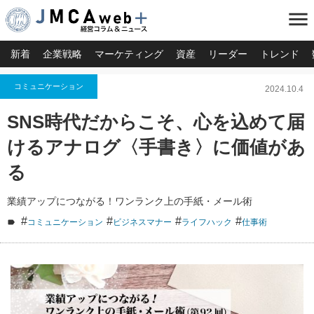
menu
新着
企業戦略
マーケティング
資産
リーダー
トレンド
コミュニケーション
2024.10.4
SNS時代だからこそ、心を込めて届
けるアナログ〈手書き〉に価値があ
る
業績アップにつながる！ワンランク上の手紙・メール術
#
#
#
#
コミュニケーション
ビジネスマナー
ライフハック
仕事術