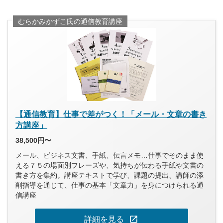
むらかみかずこ氏の通信教育講座
【通信教育】仕事で差がつく！「メール・文章の書き
方講座」
38,500円〜
メール、ビジネス文書、手紙、伝言メモ…仕事でそのまま使
える７５の場面別フレーズや、気持ちが伝わる手紙や文書の
書き方を集約。講座テキストで学び、課題の提出、講師の添
削指導を通じて、仕事の基本「文章力」を身につけられる通
信講座
open_in_new
詳細を見る