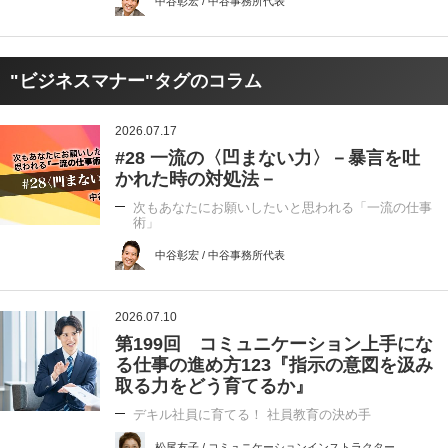
中谷彰宏 / 中谷事務所代表
"ビジネスマナー"タグのコラム
2026.07.17
#28 一流の〈凹まない力〉－暴言を吐
かれた時の対処法－
次もあなたにお願いしたいと思われる「一流の仕事
術」
中谷彰宏 / 中谷事務所代表
2026.07.10
第199回 コミュニケーション上手にな
る仕事の進め方123『指示の意図を汲み
取る力をどう育てるか』
デキル社員に育てる！ 社員教育の決め手
松尾友子 / コミュニケーションインストラクター