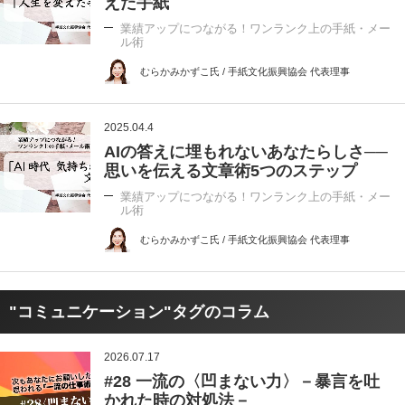
えた手紙
業績アップにつながる！ワンランク上の手紙・メー
ル術
むらかみかずこ氏 / 手紙文化振興協会 代表理事
2025.04.4
AIの答えに埋もれないあなたらしさ──
思いを伝える文章術5つのステップ
業績アップにつながる！ワンランク上の手紙・メー
ル術
むらかみかずこ氏 / 手紙文化振興協会 代表理事
"コミュニケーション"タグのコラム
2026.07.17
#28 一流の〈凹まない力〉－暴言を吐
かれた時の対処法－