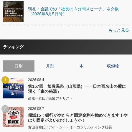
朝礼・会議での「社長の３分間スピーチ」ネタ帳
（2026年8月5日号）
もっと見る
ランキング
日別
月別
本
収録物
1
2026.08.4
第157回 飯豊温泉（山形県）――日本百名山の麓に
湧く「森の秘湯」
高橋一喜氏 / 温泉アナリスト
2
2026.08.7
相談15：銀行がやたらと固定金利を勧めてきます！や
はり固定がよいのでしょうか！
古山喜章氏 / アイ・シー・オーコンサルティング社長