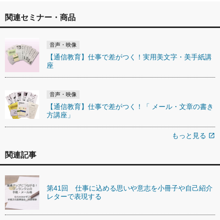
関連セミナー・商品
音声・映像
【通信教育】仕事で差がつく！実用美文字・美手紙講
座
音声・映像
【通信教育】仕事で差がつく！「 メール・文章の書き
方講座」
もっと見る
open_in_new
関連記事
第41回 仕事に込める思いや意志を小冊子や自己紹介
レターで表現する