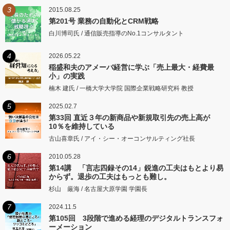
3
2015.08.25
第201号 業務の自動化とCRM戦略
白川博司氏 / 通信販売指導のNo.1コンサルタント
4
2026.05.22
稲盛和夫のアメーバ経営に学ぶ「売上最大・経費最
小」の実践
楠木 建氏 / 一橋大学大学院 国際企業戦略研究科 教授
5
2025.02.7
第33回 直近３年の新商品や新規取引先の売上高が
10％を維持している
古山喜章氏 / アイ・シー・オーコンサルティング社長
6
2010.05.28
第14講 「言志四録その14」鋭進の工夫はもとより易
からず。退歩の工夫はもっとも難し。
杉山 厳海 / 名古屋大原学園 学園長
7
2024.11.5
第105回 3段階で進める経理のデジタルトランスフォ
ーメーション