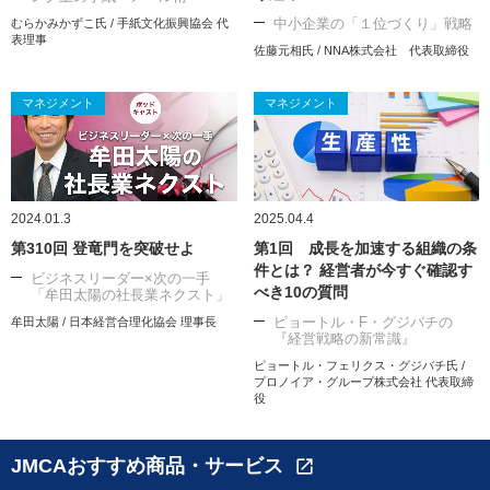
中小企業の「１位づくり」戦略
むらかみかずこ氏 / 手紙文化振興協会 代
表理事
佐藤元相氏 / NNA株式会社 代表取締役
マネジメント
マネジメント
2024.01.3
2025.04.4
第310回 登竜門を突破せよ
第1回 成長を加速する組織の条
件とは？ 経営者が今すぐ確認す
ビジネスリーダー×次の一手
べき10の質問
「牟田太陽の社長業ネクスト」
ピョートル・F・グジバチの
牟田太陽 / 日本経営合理化協会 理事長
『経営戦略の新常識』
ピョートル・フェリクス・グジバチ氏 /
プロノイア・グループ株式会社 代表取締
役
JMCAおすすめ商品・サービス
open_in_new