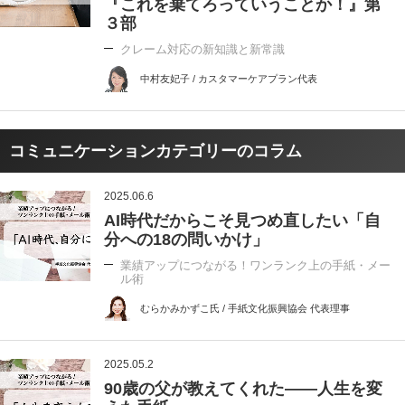
『これを棄てろっていうことか！』第
３部
クレーム対応の新知識と新常識
中村友妃子 / カスタマーケアプラン代表
コミュニケーションカテゴリーのコラム
2025.06.6
AI時代だからこそ見つめ直したい「自
分への18の問いかけ」
業績アップにつながる！ワンランク上の手紙・メー
ル術
むらかみかずこ氏 / 手紙文化振興協会 代表理事
2025.05.2
90歳の父が教えてくれた――人生を変