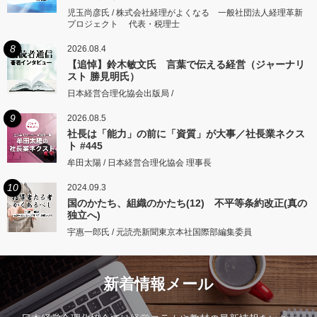
児玉尚彦氏 / 株式会社経理がよくなる 一般社団法人経理革新
プロジェクト 代表・税理士
8
2026.08.4
【追悼】鈴木敏文氏 言葉で伝える経営（ジャーナリ
スト 勝見明氏）
日本経営合理化協会出版局 /
9
2026.08.5
社長は「能力」の前に「資質」が大事／社長業ネクス
ト #445
牟田太陽 / 日本経営合理化協会 理事長
10
2024.09.3
国のかたち、組織のかたち(12) 不平等条約改正(真の
独立へ)
宇惠一郎氏 / 元読売新聞東京本社国際部編集委員
新着情報メール