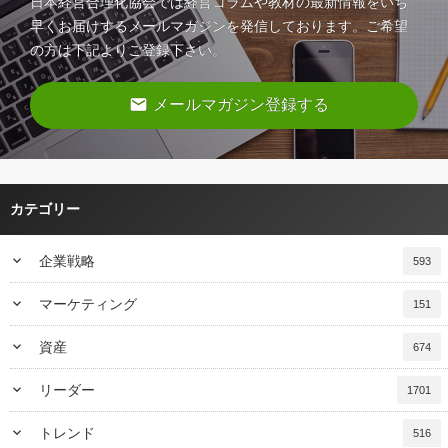
日本経営合理化協会では経営コラムや教材の最新情報をいち
早くお届けするメールマガジンを発信しております。ご希望
の方は下記よりご登録下さい。
email
メールマガジン登録する
カテゴリー
keyboard_arrow_down
企業戦略
593
keyboard_arrow_down
マーケティング
151
keyboard_arrow_down
資産
674
keyboard_arrow_down
リーダー
1701
keyboard_arrow_down
トレンド
516