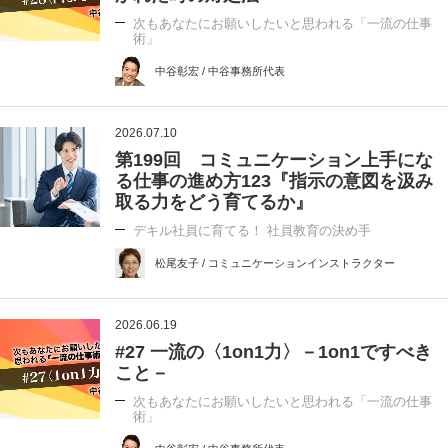
次もあなたにお願いしたいと思われる「一流の仕事
術」
中谷彰宏 / 中谷事務所代表
2026.07.10
第199回 コミュニケーション上手にな
る仕事の進め方123『指示の意図を汲み
取る力をどう育てるか』
デキル社員に育てる！ 社員教育の決め手
松尾友子 / コミュニケーションインストラクター
2026.06.19
#27 一流の〈1on1力〉－1on1ですべき
こと－
次もあなたにお願いしたいと思われる「一流の仕事
術」