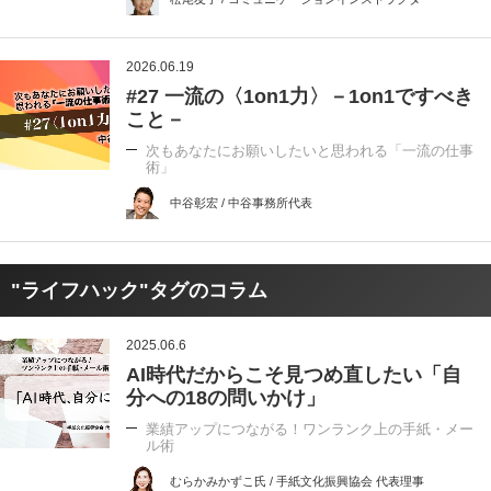
2026.06.19
#27 一流の〈1on1力〉－1on1ですべき
こと－
次もあなたにお願いしたいと思われる「一流の仕事
術」
中谷彰宏 / 中谷事務所代表
"ライフハック"タグのコラム
2025.06.6
AI時代だからこそ見つめ直したい「自
分への18の問いかけ」
業績アップにつながる！ワンランク上の手紙・メー
ル術
むらかみかずこ氏 / 手紙文化振興協会 代表理事