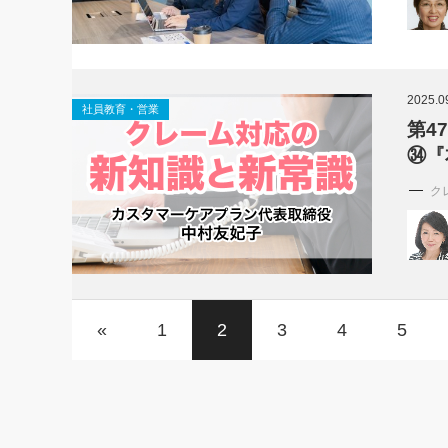
2025.0
社員教育・営業
第4
㉞『
ク
«
1
2
3
4
5