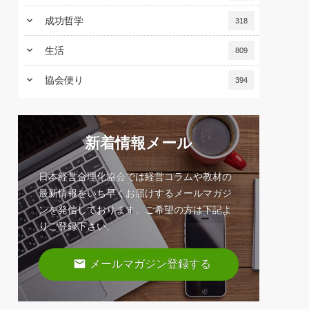
keyboard_arrow_down
成功哲学
318
keyboard_arrow_down
生活
809
keyboard_arrow_down
協会便り
394
新着情報メール
日本経営合理化協会では経営コラムや教材の
最新情報をいち早くお届けするメールマガジ
ンを発信しております。ご希望の方は下記よ
りご登録下さい。
email
メールマガジン登録する