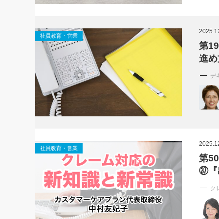
2025.1
社員教育・営業
第1
進め
デ
2025.1
社員教育・営業
第5
㊲『
ク