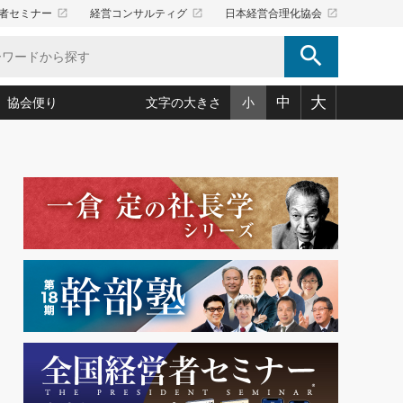
launch
launch
launch
者セミナー
経営コンサルティグ
日本経営合理化協会
search
大
中
協会便り
文字の大きさ
小
5)
況は会社守成の好機(38)
ころ心平の ──社長のための「か・ら・だマネジメント」
「愛読者通信」著者インタビュー(44)
34)
思われる 気配りの達人(127)
人間力の磨き方」(86)
ビジネス見聞録 経営ニュース(100)
タルＡＶを味方に！新・仕事術(180)
0)
り(210)
(92)
え 東洋思想に学ぶ経営学(132)
作間信司の経営無形庵(けいえいむぎょうあん)(166)
ー脳の鍛え方(32)
もっとみる
026.08.5
)
識(57)
指導者たち」(32)
経営セミナー情報局(1)
86回 「言葉狩り」
ンを楽しむ基礎レッスン(12)
ーイング経営入
教育の決め手(203)
略”(30)
繁栄への着眼点 牟田太陽(76)
！社長が読むべき今月の4冊(88)
て」(38)
講話を聞いて学ぼう 実学・耳学・磨く「ミミガク」のすすめ
で楽しむ読書術(162)
(7)
ランク上の手紙・メール術(100)
「氣」(30)
ミどこ
00)
スポーツ・ビジネスに学ぶ心理学(98)