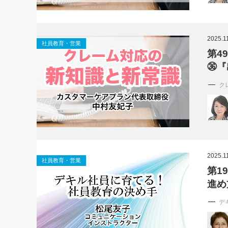
2025.1
社員教育・営業
第4
㊱『
ク
2025.1
社員教育・営業
第1
進め
デ