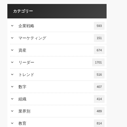
カテゴリー
keyboard_arrow_down
企業戦略
593
keyboard_arrow_down
マーケティング
151
keyboard_arrow_down
資産
674
keyboard_arrow_down
リーダー
1701
keyboard_arrow_down
トレンド
516
keyboard_arrow_down
数字
407
keyboard_arrow_down
組織
414
keyboard_arrow_down
業界別
489
keyboard_arrow_down
教育
814