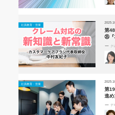
2025.1
社員教育・営業
第4
㉟『
ク
2025.1
社員教育・営業
第1
進め
デ