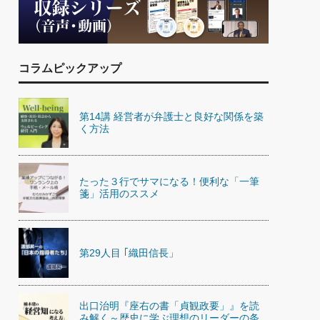
)
喜の『これぞ！"本物の温泉"』(157)
コラムピックアップ
第14講 経営者が弁護士と良好な関係を築
く方法
たった３行でサマになる！便利な「一筆
箋」活用のススメ
第29人目 ｢織田信長」
出口治明『座右の書「貞観政要」』を読
み解く～歴史に学ぶ理想のリーダーの条