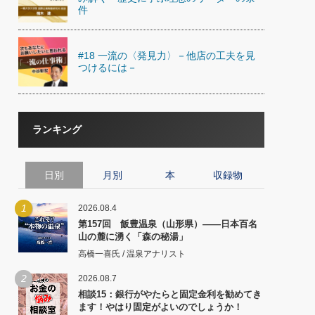
件
#18 一流の〈発見力〉－他店の工夫を見
つけるには－
ランキング
日別
月別
本
収録物
1
2026.08.4
第157回 飯豊温泉（山形県）――日本百名
山の麓に湧く「森の秘湯」
高橋一喜氏 / 温泉アナリスト
2
2026.08.7
相談15：銀行がやたらと固定金利を勧めてき
ます！やはり固定がよいのでしょうか！