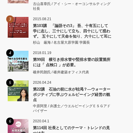
古山喜章氏 / アイ・シー・オーコンサルティング
社長
3
2015.08.21
第103講 「論語その3」 吾、十有五にして
学に志し、三十にして立ち、四十にして惑わ
ず。 五十にして天命を知り、六十にして耳に
従い、 七十にして心の欲するところに従いて
杉山 厳海 / 名古屋大原学園 学園長
矩をこえず。
4
2018.01.19
第99回 横引き排水管や竪排水管の設置箇所
には「 点検口 」が必要。
碓井民朗氏 / 碓井建築オフィス代表
5
2026.04.24
第22講 石油の前に水が枯渇？―ウォーター
ポジティブに学ぶウェルビーイング経営の観
点
中原阿里 / 弁護士／ウエルビーイングＥＳＧアド
バイザー
6
2020.04.1
第114回 社長としてのテーマ・トレンドの見