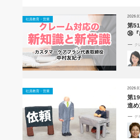
社長の右
2026.0
社員教育・営業
酒井英之
第5
㊳『
ク
2026.0
社員教育・営業
第1
進め
デ