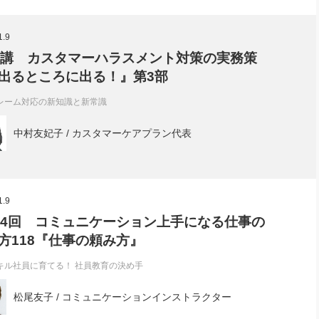
社長のための“全員営業”(30
腕をつくる 人と組織を動かす(200)
銀行交渉はこうしなさい！(12)
高橋一
行動科学マネジメント(5)
1.9
の社長のビジョン実現道場(10)
1講 カスタマーハラスメント対策の実務策
出るところに出る！』第3部
レーム対応の新知識と新常識
中村友妃子 / カスタマーケアプラン代表
1.9
94回 コミュニケーション上手になる仕事の
方118『仕事の頼み方』
キル社員に育てる！ 社員教育の決め手
松尾友子 / コミュニケーションインストラクター