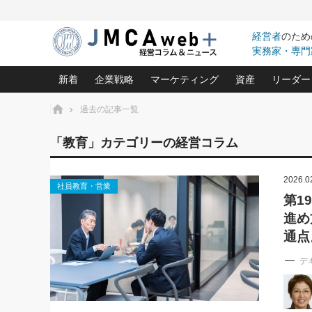
経営者
のため
実務家・専門
新着
企業戦略
マーケティング
資産
リーダー
ホーム
過去の記事一覧
中小企業の「１位づくり」戦略(96)
ネット戦略成功の秘訣 圧倒的に儲か
あなたの会社と資
オンリ
「教育」カテゴリーの経営コラム
利益を最大化する「業務改善」横田尚哉氏(5)
ビジネスを一瞬で制する！一流グロ
どうなる金融業界
ビジネ
る“社長の戦略印象リスクマネジメント
(446)
2026.0
強い会社を築く ビジネス・クリニック(240)
中国経済の最新動
社員教育・営業
ロングセラーの玉手箱(9)
ピョー
2026.08.7
2026.08.7
第1
日本レーザー「人を大切にしながら利益を上げ
事業承継の前に
相談15：銀行がやたらと固定金
第153回「内需企業があっと
進め
(3)
大復活＆快進撃！ユニバーサルスタ
きたいコト(12)
指導者た
利を勧めてきます！やはり固定
う間にグローバル成長企業に
は(5)
がよいのでしょうか！
FOOD & LIFE COMPANIES
通点
武器としてのM&A入門(3)
会社と社長のため
朝礼・
最高の自分を表現する 成功イメージ戦
デ
社長のための“儲かる通販”戦略視点(151)
深読み企業分析(1
楠木建の
酒井光雄 成功事例に学ぶ繁栄企業の
継続経営 百話百行(85)
次もあ
野田久美子 香港ビジネス成功法(10)
社長の口