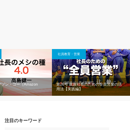
社員教育・営業
マゾン・ゴー（Amazon
第26号 親族社長のための全員営業の活
用法【実践編】
注目のキーワード