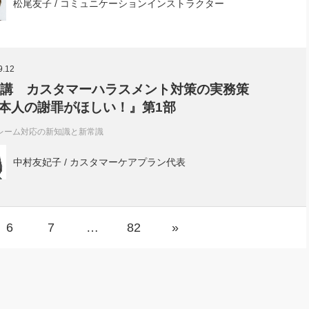
松尾友子 / コミュニケーションインストラクター
9.12
7講 カスタマーハラスメント対策の実務策
本人の謝罪がほしい！』第1部
レーム対応の新知識と新常識
中村友妃子 / カスタマーケアプラン代表
6
7
…
82
»