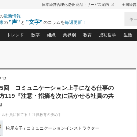
launch
日本経営合理化協会 商品・サービス案内
全国経営
の
最新情報
”声”
”文字”
家
の
と
のコラムを
毎週更新！
トレンド
数字
組織
業界別
教育
成功哲学
生活
る仕組みづくり講座(12)
産を守る一手(171)
ーワンで勝ち残る企業風土づくり(54)
《ニューヨーク発》ビジネスリーダーの先読み: 最新トレンド
オーナー社長の「お金の悩み相談室」(15)
「賃金の誤解」(135)
なぜ、トヨタ式で会社が伸びるのか？(
“出来る”管理職の条件(62)
中国哲学に学ぶ 不
おの
と戦略拠点(9)
(50)
ーバル経営者は知ってい
(39)
スリーダー×次の一手「牟田太陽の社長業ネクスト」
おカネが残る決算書にするために、やっておきたいこと(
中小企業の新たな法律リスク(178)
売れる住宅を創る 100の視点(100)
あなただからお願いしたいと
令和時代の「社長の
”(9)
「社長の繁盛トレンド通信」(90)
デジ
2.13
向(204)
会社を守り抜くための緊急対策(100)
職場の生産性を下げるハラスメントの予防策(1
大久保一彦の“流行る”お店の仕組みづく
クレーム対応 実践マニュアル
先人の名句名言の教
トル・F・グジバチの『経営戦略の新常識』(12)
北村森の「今月のヒット商品」(109)
リーダ
2026.08.5
2
95回 コミュニケーション上手になる仕事の
る経営」の極意
、決めておきたい、知っておきたい、やってお
強い決算書の会社はココが違う！(36)
賃金決定の定石(68)
柿内幸夫─社長のための現場改善(174
クレーム対応の新知識と新常
渡部昇一の「日本の
い
第109話 伝統的産品を21世紀
第
方119『注意・指摘を次に活かせる社員の共
ジオジャパンの成功要因と
る者かくあるべし(635)
次の売れ筋をつかむ術(102)
ワイ
」
に生かし切る！
損益分岐点を下げる、Ｐ／Ｌ不況時代の新戦略(12)
顧客・社員・社会から支持される「ウェルビ
デキル社員に育てる！ 社員
経営に活かす“十八史
』
の資産管理講座(95)
会議での「社長の３分間スピーチ」ネタ帳(159)
社長のメシの種 4.0(206)
門」(23)
必読
2026.08.5
新・会計経営と実学(37)
東川鷹年の「中小企業の人育
略(77)
キル社員に育てる！ 社員教育の決め手
53)
「経営知になる考え方」(57)
眼と耳
朝礼・会議での「社長の３分間
決算書の“見える化”術(12)
業績アップにつながる！ワン
スピーチ」ネタ帳（2026年8月5
ブランド戦略(39)
日号）
なたにお願いしたいと思われる「一流の仕事術」(28)
社長の
松尾友子 / コミュニケーションインストラクター
賢い社長の「経理財務の見どころ・勘どころ・ツッコ
欧米資産家に学ぶ二世教育(1
ぐせ経営哲学(100)
ろ」(149)
米国