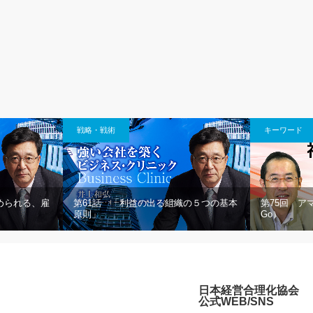
戦略・戦術
キーワード
められる、雇
第61話 「利益の出る組織の５つの基本
第75回 ア
原則」
Go）
日本経営合理化協会
公式WEB/SNS