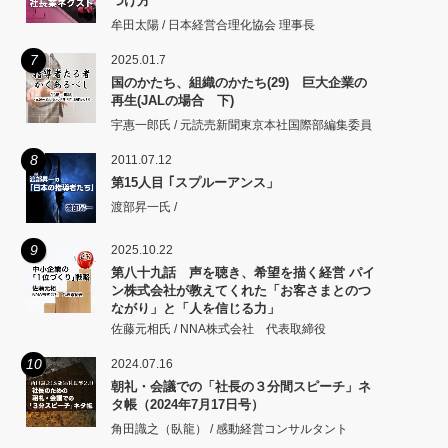
つけ方
牟田太陽 / 日本経営合理化協会 理事長
7
2025.01.7
国のかたち、組織のかたち(29) 巨大企業の
再生(JALの場合 下)
宇惠一郎氏 / 元読売新聞東京本社国際部編集委員
8
2011.07.12
第15人目 ｢スプルーアンス」
渡部昇一氏 /
9
2025.10.22
第八十九話 声を聴き、希望を描く経営 パイ
ン株式会社が教えてくれた「お客さまとのつ
ながり」と「人を信じる力」
佐藤元相氏 / NNA株式会社 代表取締役
10
2024.07.16
朝礼・会議での「社長の３分間スピーチ」ネ
タ帳（2024年7月17日号）
角田識之（臥龍） / 感動経営コンサルタント