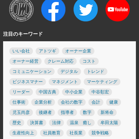
注目のキーワード
いい会社
アトツギ
オーナー企業
オーナー経営
クレーム対応
コスト
コミュニケーション
デジタル
トレンド
ビジネスマナー
マネジメント
マーケティング
リーダー
中国古典
中小企業
中谷彰宏
仕事術
企業分析
会社の数字
会計
健康
児玉尚彦
後継者
指導者
数字
新将命
歴史
決算書
法律
温泉 癒し
牟田太陽
生産性向上
社員教育
社長業
競争戦略