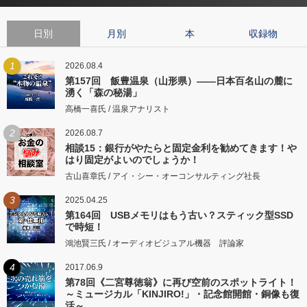
日別
月別
本
収録物
1
2026.08.4
第157回 飯豊温泉（山形県）――日本百名山の麓に
湧く「森の秘湯」
高橋一喜氏 / 温泉アナリスト
2
2026.08.7
相談15：銀行がやたらと固定金利を勧めてきます！や
はり固定がよいのでしょうか！
古山喜章氏 / アイ・シー・オーコンサルティング社長
3
2025.04.25
第164回 USBメモリはもう古い？スティック型SSD
で時短！
鴻池賢三氏 / オーディオビジュアル機器 評論家
4
2017.06.9
第78回《二宮尊徳翁》に再び空前のスポットライト！
～ミュージカル「KINJIRO!」・記念館開館・銅像も復
活～