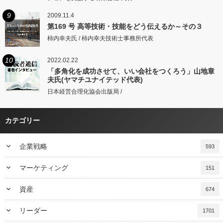
9
2009.11.4
第169 号 高等技術・技能をどう伝えるか～その３
柿内幸夫氏 / 柿内幸夫技術士事務所代表
10
2022.02.22
「多角化を成功させて、いい会社をつくろう」山地章
夫氏(ヤマチユナイテッド代表)
日本経営合理化協会出版局 /
カテゴリー
keyboard_arrow_down
企業戦略
593
keyboard_arrow_down
マーケティング
151
keyboard_arrow_down
資産
674
keyboard_arrow_down
リーダー
1701