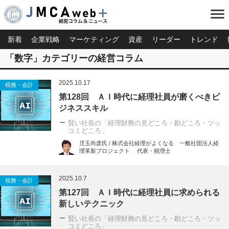
menu
新着
企業戦略
マーケティング
資産
リーダー
トレンド
「数字」カテゴリーの経営コラム
2025.10.17
税務・会計
第128回 ＡＩ時代に経理社員が磨くべきビ
ジネススキル
賢い社長の「経理財務の見どころ・勘どころ・ツッ
コミどころ」
児玉尚彦氏 / 株式会社経理がよくなる 一般社団法人経
理革新プロジェクト 代表・税理士
2025.10.7
税務・会計
第127回 ＡＩ時代に経理社員に求められる
新しいテクニック
賢い社長の「経理財務の見どころ・勘どころ・ツッ
コミどころ」