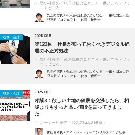
賢い社長の「経理財務の見どころ・勘どころ・ツッ
コミどころ」
児玉尚彦氏 / 株式会社経理がよくなる 一般社団法人経
理革新プロジェクト 代表・税理士
2025.08.5
税務・会計
第123回 社長が知っておくべきデジタル経
理の不正対処法
賢い社長の「経理財務の見どころ・勘どころ・ツッ
コミどころ」
児玉尚彦氏 / 株式会社経理がよくなる 一般社団法人経
理革新プロジェクト 代表・税理士
2025.08.1
税務・会計
相談3：欲しい土地の値段を交渉したら、相
場よりもずっと高い値段を言ってきまし
た！
オーナー社長の「お金の悩み相談室」
古山喜章氏 / アイ・シー・オーコンサルティング社長