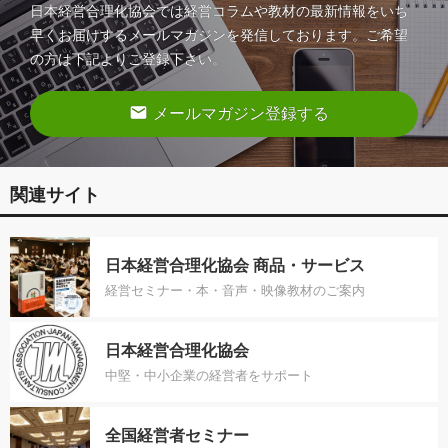
日本経営合理化協会では経営コラムや教材の最新情報をいち
早くお届けするメールマガジンを発信しております。ご希望
の方は下記よりご登録下さい。
email
メールマガジン登録する
関連サイト
日本経営合理化協会 商品・サービス
経営セミナー・本・音声・映像教材のご案内
日本経営合理化協会
中堅・中小企業の経営者をサポート
全国経営者セミナー