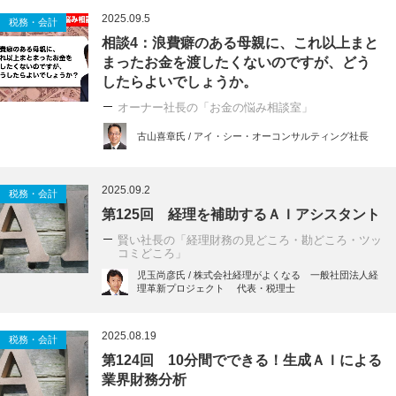
2025.09.5
税務・会計
相談4：浪費癖のある母親に、これ以上まと
まったお金を渡したくないのですが、どう
したらよいでしょうか。
オーナー社長の「お金の悩み相談室」
古山喜章氏 / アイ・シー・オーコンサルティング社長
2025.09.2
税務・会計
第125回 経理を補助するＡＩアシスタント
賢い社長の「経理財務の見どころ・勘どころ・ツッ
コミどころ」
児玉尚彦氏 / 株式会社経理がよくなる 一般社団法人経
理革新プロジェクト 代表・税理士
2025.08.19
税務・会計
第124回 10分間でできる！生成ＡＩによる
業界財務分析