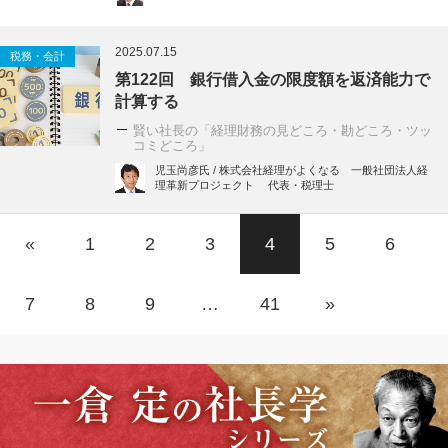
2025.07.15
税務・会計
第122回 銀行借入金の限度額を返済能力で
計算する
賢い社長の「経理財務の見どころ・勘どころ・ツッ
コミどころ」
児玉尚彦氏 / 株式会社経理がよくなる 一般社団法人経
理革新プロジェクト 代表・税理士
«
1
2
3
4
5
6
7
8
9
…
41
»