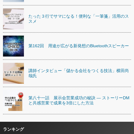
たった３行でサマになる！便利な「一筆箋」活用のス
スメ
第162回 用途が広がる新発想のBluetoothスピーカー
講師インタビュー「儲かる会社をつくる技法」横田尚
哉氏
第八十一話 展示会営業成功の秘訣 ― ストーリーDM
と共感営業で成果を3倍にした方法
ランキング