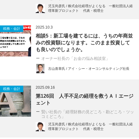
児玉尚彦氏 / 株式会社経理がよくなる 一般社団法人経
理革新プロジェクト 代表・税理士
2025.10.3
税務・会計
相談5：新工場を建てるには、うちの年商並
みの投資額になります。このまま投資して
も良いのでしょうか。
オーナー社長の「お金の悩み相談室」
古山喜章氏 / アイ・シー・オーコンサルティング社長
2025.09.16
税務・会計
第126回 人手不足の経理を救うＡＩエージ
ェント
賢い社長の「経理財務の見どころ・勘どころ・ツッ
コミどころ」
児玉尚彦氏 / 株式会社経理がよくなる 一般社団法人経
理革新プロジェクト 代表・税理士