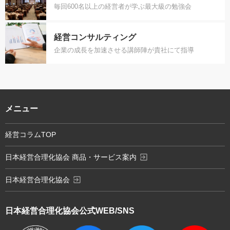
毎回600名以上の経営者が学ぶ最大級の勉強会
経営コンサルティング
企業の成長を加速させる講師陣が貴社にて指導
メニュー
経営コラムTOP
exit_to_app
日本経営合理化協会 商品・サービス案内
exit_to_app
日本経営合理化協会
日本経営合理化協会
公式WEB/SNS