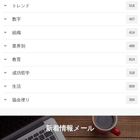
keyboard_arrow_down
トレンド
516
keyboard_arrow_down
数字
407
keyboard_arrow_down
組織
414
keyboard_arrow_down
業界別
489
keyboard_arrow_down
教育
814
keyboard_arrow_down
成功哲学
318
keyboard_arrow_down
生活
809
keyboard_arrow_down
協会便り
394
新着情報メール