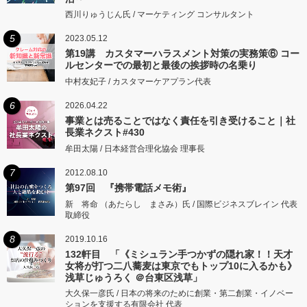
西川りゅうじん氏 / マーケティング コンサルタント
5
2023.05.12
第19講 カスタマーハラスメント対策の実務策⑥ コー
ルセンターでの最初と最後の挨拶時の名乗り
中村友妃子 / カスタマーケアプラン代表
6
2026.04.22
事業とは売ることではなく責任を引き受けること｜社
長業ネクスト#430
牟田太陽 / 日本経営合理化協会 理事長
7
2012.08.10
第97回 『携帯電話メモ術』
新 将命 （あたらし まさみ）氏 / 国際ビジネスブレイン 代表
取締役
8
2019.10.16
132軒目 「《ミシュラン手つかずの隠れ家！！天才
女将が打つ二八蕎麦は東京でもトップ10に入るかも》
浅草じゅうろく ＠台東区浅草」
大久保一彦氏 / 日本の将来のために創業・第二創業・イノベー
ションを支援する有限会社 代表