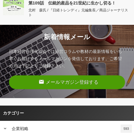
第109話 伝統的産品を21世紀に生かし切る！
北村 森氏 / 『日経トレンディ』元編集長／商品ジャーナリス
ト
新着情報メール
日本経営合理化協会では経営コラムや教材の最新情報をいち
早くお届けするメールマガジンを発信しております。ご希望
の方は下記よりご登録下さい。
email
メールマガジン登録する
カテゴリー
keyboard_arrow_down
企業戦略
593