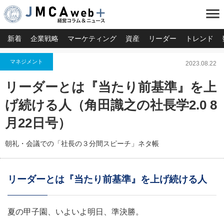
menu
新着
企業戦略
マーケティング
資産
リーダー
トレンド
マネジメント
2023.08.22
リーダーとは『当たり前基準』を上
げ続ける人（角田識之の社長学2.0 8
月22日号）
朝礼・会議での「社長の３分間スピーチ」ネタ帳
リーダーとは『当たり前基準』を上げ続ける人
夏の甲子園、いよいよ明日、準決勝。