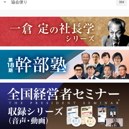
keyboard_arrow_down
協会便り
394