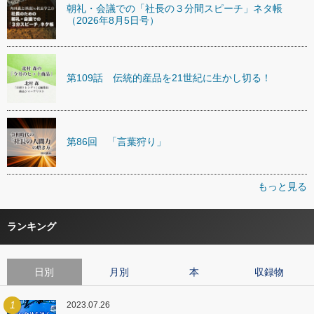
朝礼・会議での「社長の３分間スピーチ」ネタ帳
（2026年8月5日号）
第109話 伝統的産品を21世紀に生かし切る！
第86回 「言葉狩り」
もっと見る
ランキング
日別
月別
本
収録物
1
2023.07.26