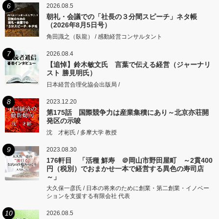
6
2026.08.5
朝礼・会議での「社長の３分間スピーチ」ネタ帳
（2026年8月5日号）
角田識之（臥龍） / 感動経営コンサルタント
7
2026.08.4
【追悼】鈴木敏文氏 言葉で伝える経営（ジャーナリ
スト 勝見明氏）
日本経営合理化協会出版局 /
8
2023.12.20
第175話 国際競争力は産業集積にあり～北京亦荘開
発区の示唆
沈 才彬氏 / 多摩大学 教授
9
2023.08.30
176軒目 「活種 鮮寿 ＠岡山市野田屋町 ～2貫400
円（税別）でおまかせ一本で経営する異色の寿司店
～」
大久保一彦氏 / 日本の将来のために創業・第二創業・イノベー
ションを支援する有限会社 代表
10
2026.08.5