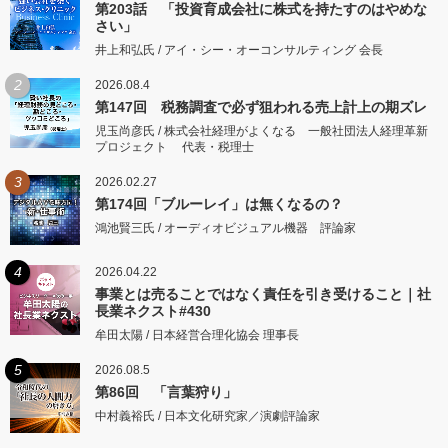
第203話 「投資育成会社に株式を持たすのはやめな
さい」
井上和弘氏 / アイ・シー・オーコンサルティング 会長
2
2026.08.4
第147回 税務調査で必ず狙われる売上計上の期ズレ
児玉尚彦氏 / 株式会社経理がよくなる 一般社団法人経理革新
プロジェクト 代表・税理士
3
2026.02.27
第174回「ブルーレイ」は無くなるの？
鴻池賢三氏 / オーディオビジュアル機器 評論家
4
2026.04.22
事業とは売ることではなく責任を引き受けること｜社
長業ネクスト#430
牟田太陽 / 日本経営合理化協会 理事長
5
2026.08.5
第86回 「言葉狩り」
中村義裕氏 / 日本文化研究家／演劇評論家