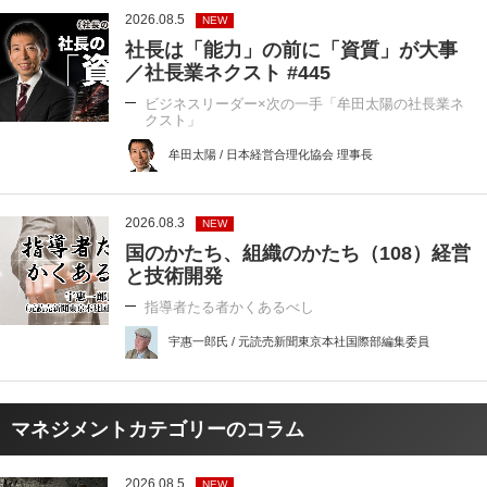
2026.08.5
NEW
社長は「能力」の前に「資質」が大事
／社長業ネクスト #445
ビジネスリーダー×次の一手「牟田太陽の社長業ネ
クスト」
牟田太陽 / 日本経営合理化協会 理事長
2026.08.3
NEW
国のかたち、組織のかたち（108）経営
と技術開発
指導者たる者かくあるべし
宇惠一郎氏 / 元読売新聞東京本社国際部編集委員
マネジメントカテゴリーのコラム
2026.08.5
NEW