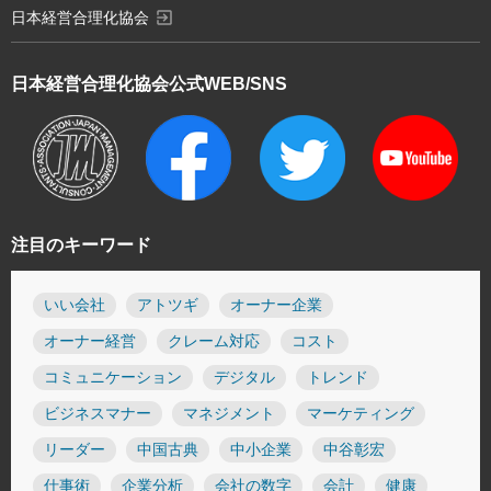
exit_to_app
日本経営合理化協会
日本経営合理化協会
公式WEB/SNS
注目のキーワード
いい会社
アトツギ
オーナー企業
オーナー経営
クレーム対応
コスト
コミュニケーション
デジタル
トレンド
ビジネスマナー
マネジメント
マーケティング
リーダー
中国古典
中小企業
中谷彰宏
仕事術
企業分析
会社の数字
会計
健康