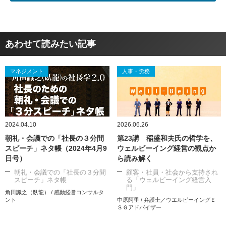
あわせて読みたい記事
マネジメント
人事・労務
2024.04.10
2026.06.26
朝礼・会議での「社長の３分間
第23講 稲盛和夫氏の哲学を、
スピーチ」ネタ帳（2024年4月9
ウェルビーイング経営の観点か
日号）
ら読み解く
朝礼・会議での「社長の３分間
顧客・社員・社会から支持され
スピーチ」ネタ帳
る「ウェルビーイング経営入
門」
角田識之（臥龍） / 感動経営コンサルタ
ント
中原阿里 / 弁護士／ウエルビーイングＥ
ＳＧアドバイザー