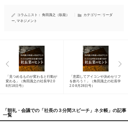
コラムニスト：
角田識之（臥龍）
カテゴリー:
リーダ
ー
,
マネジメント
「見つめるものが変わると行動が
「意図してアイコンや決めセリフ
変わる」（角田識之の社長学2.0
を創ろう！」（角田識之の社長学
8月18日号）
2.0 8月28日号）
「朝礼・会議での「社長の３分間スピーチ」ネタ帳」の記事
一覧