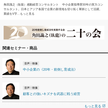
角田識之（臥龍）感動経営コンサルタント 中小企業指導歴30年の実力コン
サルタント。日本とアジア各国で企業の新境地を切り拓く軍師として活躍。
業績をV字…もっと見る
関連セミナー・商品
音声・映像
中小企業の《20年・前倒し育成法》
音声・映像
顧客との強いキズナを武器に戦う経営
もっと見る
open_in_new