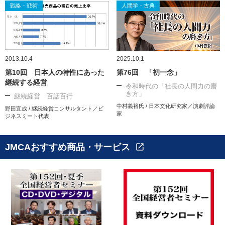
戦略・戦術
人間学・古典
2013.10.4
2025.10.1
第10回 日本人の特性にあった
第76回 「初一念」
継続する経営
令和時代の「社長の人間力の磨
き方」
継続経営 百話百行
中村義裕氏 / 日本文化研究家／演劇評論
野田宜成 / 継続経営コンサルタント／ビ
家
ジネスミート代表
JMCAおすすめ商品・サービス
open_in_new