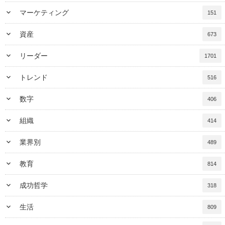
keyboard_arrow_down
マーケティング
151
keyboard_arrow_down
資産
673
keyboard_arrow_down
リーダー
1701
keyboard_arrow_down
トレンド
516
keyboard_arrow_down
数字
406
keyboard_arrow_down
組織
414
keyboard_arrow_down
業界別
489
keyboard_arrow_down
教育
814
keyboard_arrow_down
成功哲学
318
keyboard_arrow_down
生活
809