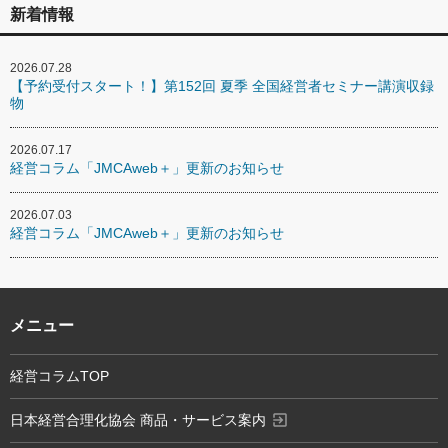
新着情報
2026.07.28
【予約受付スタート！】第152回 夏季 全国経営者セミナー講演収録
物
2026.07.17
経営コラム「JMCAweb＋」更新のお知らせ
2026.07.03
経営コラム「JMCAweb＋」更新のお知らせ
メニュー
経営コラムTOP
exit_to_app
日本経営合理化協会 商品・サービス案内