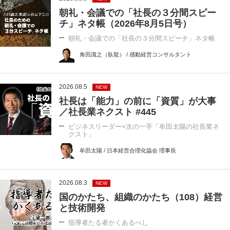
朝礼・会議での「社長の３分間スピー
チ」ネタ帳（2026年8月5日号）
朝礼・会議での「社長の３分間スピーチ」ネタ帳
角田識之（臥龍） / 感動経営コンサルタント
2026.08.5
NEW
社長は「能力」の前に「資質」が大事
／社長業ネクスト #445
ビジネスリーダー×次の一手「牟田太陽の社長業ネ
クスト」
牟田太陽 / 日本経営合理化協会 理事長
2026.08.3
NEW
国のかたち、組織のかたち（108）経営
と技術開発
指導者たる者かくあるべし