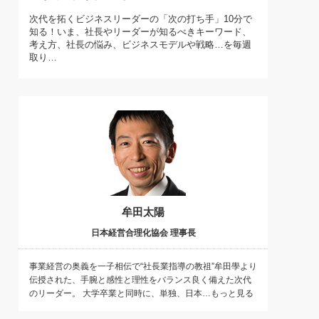
)
次代を拓くビジネスリーダーの「次の打ち手」10分で
喜の『これぞ！"本物の温泉"』(157)
知る！いま、社長やリーダーが知るべきキーワード、
考え方、社長の悩み、ビジネスモデルや戦略…を毎週
取り…
牟田太陽
日本経営合理化協会 理事長
事業経営の奥義を一子相伝で“社長業指導の教祖”牟田學より
伝授された、手腕と感性と理性をバランス良く備えた次代
のリーダー。 大学卒業と同時に、単独、日本…もっと見る