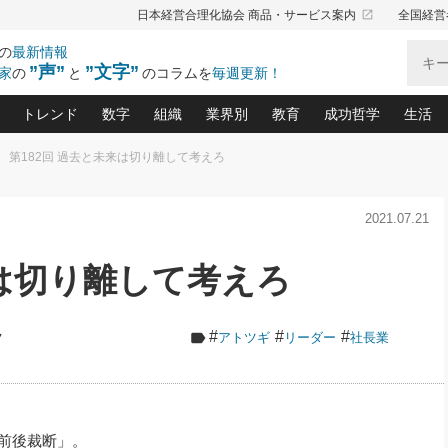
launch
日本経営合理化協会 商品・サービス案内
全国経営
の
最新情報
”声”
”文字”
家
の
と
のコラムを
毎週更新！
トレンド
数字
組織
業界別
教育
成功哲学
生活
第182回 過去と未来は切り離して考えろ
る仕組みづくり講座(12)
産を守る一手(171)
ーワンで勝ち残る企業風土づくり(54)
《ニューヨーク発》ビジネスリーダーの先読み: 最新トレンド
オーナー社長の「お金の悩み相談室」(14)
「賃金の誤解」(135)
なぜ、トヨタ式で会社が伸びるのか？(
“出来る”管理職の条件(62)
中国哲学に学ぶ 不
おの
と戦略拠点(9)
(50)
2021.07.21
ーバル経営者は知ってい
(39)
スリーダー×次の一手「牟田太陽の社長業ネクスト」
おカネが残る決算書にするために、やっておきたいこと(
中小企業の新たな法律リスク(178)
売れる住宅を創る 100の視点(100)
あなただからお願いしたいと
令和時代の「社長の
”(9)
「社長の繁盛トレンド通信」(90)
デジ
向(204)
会社を守り抜くための緊急対策(100)
職場の生産性を下げるハラスメントの予防策(1
大久保一彦の“流行る”お店の仕組みづく
クレーム対応 実践マニュアル
先人の名句名言の教
来は切り離して考えろ
トル・F・グジバチの『経営戦略の新常識』(12)
北村森の「今月のヒット商品」(109)
リーダ
2026.08.5
2026.08.5
2
る経営」の極意
、決めておきたい、知っておきたい、やってお
強い決算書の会社はココが違う！(36)
賃金決定の定石(68)
柿内幸夫─社長のための現場改善(174
クレーム対応の新知識と新常
渡部昇一の「日本の
第109話 伝統的産品を21世紀
第86回 「言葉狩り」
ジオジャパンの成功要因と
る者かくあるべし(635)
次の売れ筋をつかむ術(102)
ワイ
に生かし切る！
が
損益分岐点を下げる、Ｐ／Ｌ不況時代の新戦略(12)
顧客・社員・社会から支持される「ウェルビ
デキル社員に育てる！ 社員
経営に活かす“十八史
#
#
#
ク
アトツギ
リーダー
社長業
の資産管理講座(95)
会議での「社長の３分間スピーチ」ネタ帳(159)
社長のメシの種 4.0(206)
門」(23)
必読
新・会計経営と実学(37)
東川鷹年の「中小企業の人育
略(77)
53)
「経営知になる考え方」(57)
眼と耳
間
決算書の“見える化”術(12)
業績アップにつながる！ワン
月5
ブランド戦略(39)
なたにお願いしたいと思われる「一流の仕事術」(28)
社長の
賢い社長の「経理財務の見どころ・勘どころ・ツッコ
欧米資産家に学ぶ二世教育(1
前後裁断」。
ぐせ経営哲学(100)
ろ」(149)
米国