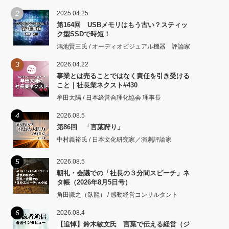
2
2025.04.25
第164回 USBメモリはもう古い？スティッ
ク型SSDで時短！
鴻池賢三氏 / オーディオビジュアル機器 評論家
3
2026.04.22
事業とは売ることではなく責任を引き受ける
こと｜社長業ネクスト#430
牟田太陽 / 日本経営合理化協会 理事長
4
2026.08.5
第86回 「言葉狩り」
中村義裕氏 / 日本文化研究家／演劇評論家
5
2026.08.5
朝礼・会議での「社長の３分間スピーチ」ネ
タ帳（2026年8月5日号）
角田識之（臥龍） / 感動経営コンサルタント
6
2026.08.4
【追悼】鈴木敏文氏 言葉で伝える経営（ジ