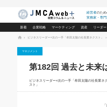
経営者
のため
実務家・専門
新着
企業戦略
マーケティング
資産
リーダー
ホーム
ビジネスリーダー×次の一手「牟田太陽の社長業ネクスト」
中小企業の「１位づくり」戦略(96)
ネット戦略成功の秘訣 圧倒的に儲か
あなたの会社と資
オンリ
マネジメント
利益を最大化する「業務改善」横田尚哉氏(5)
ビジネスを一瞬で制する！一流グロ
どうなる金融業界
ビジネ
る“社長の戦略印象リスクマネジメント
(446)
強い会社を築く ビジネス・クリニック(240)
中国経済の最新動
第182回 過去と未
ロングセラーの玉手箱(9)
ピョー
2026.08.7
日本レーザー「人を大切にしながら利益を上げ
事業承継の前に
第153回「内需企業があっとい
(3)
大復活＆快進撃！ユニバーサルスタ
きたいコト(12)
指導者た
う間にグローバル成長企業に」
は(5)
FOOD & LIFE COMPANIES
ビジネスリーダー×次の一手「牟田太陽の社長業ネ
武器としてのM&A入門(3)
会社と社長のため
朝礼・
スト」
2026.08.5
最高の自分を表現する 成功イメージ戦
社長のための“儲かる通販”戦略視点(151)
深読み企業分析(1
楠木建の
朝礼・会議での「社長の３分
スピーチ」ネタ帳（2026年8
酒井光雄 成功事例に学ぶ繁栄企業の
日号）
継続経営 百話百行(85)
次もあ
「
野田久美子 香港ビジネス成功法(10)
社長の口