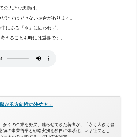
社長のための“全員営業”(30
ての大きな決断は、
腕をつくる 人と組織を動かす(200)
銀行交渉はこうしなさい！(12)
高橋一
行動科学マネジメント(5)
中だけではできない場合があります。
の社長のビジョン実現道場(10)
の中にある「今」に囚われず、
を考えることも時には重要です。
儲かる方向性の決め方」
、多くの企業を発展、甦らせてきた著者が、「永く大きく儲
必須の事業哲学と戦略実務を独自に体系化。いま社長とし
つべきかを示唆する、注目の実務書。