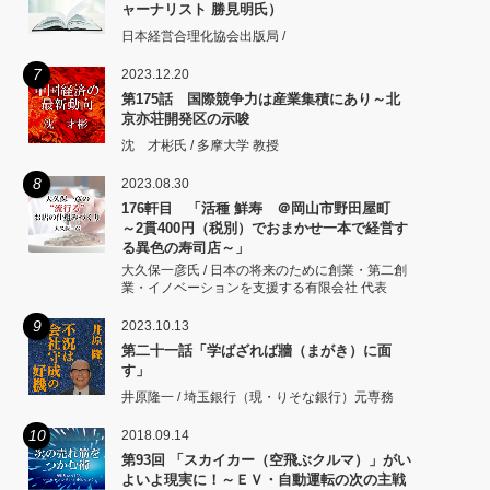
ャーナリスト 勝見明氏）
日本経営合理化協会出版局 /
7
2023.12.20
第175話 国際競争力は産業集積にあり～北
京亦荘開発区の示唆
沈 才彬氏 / 多摩大学 教授
8
2023.08.30
176軒目 「活種 鮮寿 ＠岡山市野田屋町
～2貫400円（税別）でおまかせ一本で経営す
る異色の寿司店～」
大久保一彦氏 / 日本の将来のために創業・第二創
業・イノベーションを支援する有限会社 代表
9
2023.10.13
第二十一話「学ばざれば牆（まがき）に面
す」
井原隆一 / 埼玉銀行（現・りそな銀行）元専務
10
2018.09.14
第93回 「スカイカー（空飛ぶクルマ）」がい
よいよ現実に！～ＥＶ・自動運転の次の主戦