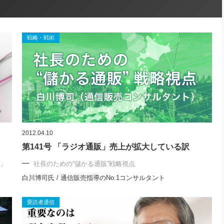
戦略・戦術
2012.04.10
第141号 「ラジオ通販」売上が拡大している訳
ト」
社長のための“儲かる通販”戦略視点
白川博司氏 / 通信販売指導のNo.1コンサルタント
愛読者通信