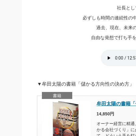
社長とし
社長の右
必ずしも時間の連続性の
酒井英之
過去、現在、未来
自由な発想で打ち手
▼牟田太陽の書籍「儲かる方向性の決め方」
書籍
牟田太陽の書籍「
14,850円
オーナー経営に精通
かる会社づくり」に
て、どういう手を打