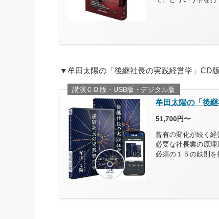
▼牟田太陽の「後継社長の実践経営学」CD
講演ＣＤ版・USB版・デジタル版
牟田太陽の「後継
51,700円〜
曾有の変化が続く経
必要な社長業の原理
必須の１５の鉄則を