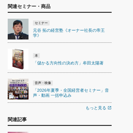
関連セミナー・商品
セミナー
元谷 拓の経営塾《オーナー社長の帝王
学》
本
「儲かる方向性の決め方」牟田太陽著
音声・映像
「2026年夏季・全国経営者セミナー」音
声・動画 一括申込み
もっと見る
open_in_new
関連記事