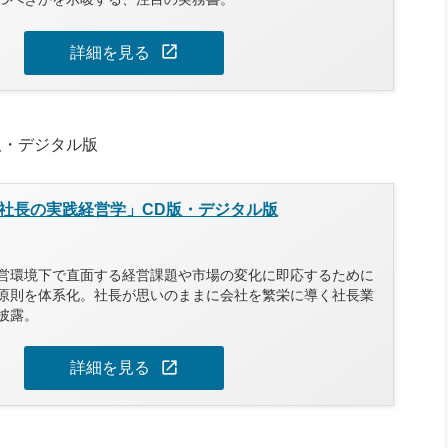
open_in_new
詳細を見る
版・デジタル版
社長の実践経営学」CD版・デジタル版
営環境下で直面する経営課題や市場の変化に即応するために
原則を体系化。社長が思いのままに会社を繁栄に導く社長業
披露。
open_in_new
詳細を見る