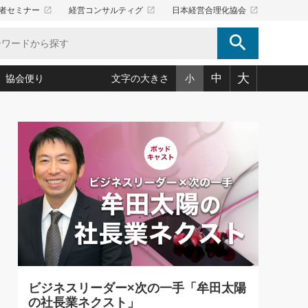
launch
launch
launch
者セミナー
経営コンサルティグ
日本経営合理化協会
search
大
中
協会便り
文字の大きさ
小
5)
況は会社守成の好機(38)
ころ心平の ──社長のための「か・ら・だマネジメント」
「愛読者通信」著者インタビュー(44)
34)
思われる 気配りの達人(127)
人間力の磨き方」(86)
ビジネス見聞録 経営ニュース(100)
タルＡＶを味方に！新・仕事術(180)
0)
り(210)
(92)
え 東洋思想に学ぶ経営学(132)
作間信司の経営無形庵(けいえいむぎょうあん)(166)
ー脳の鍛え方(32)
もっとみる
026.08.5
)
識(57)
指導者たち」(32)
経営セミナー情報局(1)
社長は「能力」の前に「資質」
ンを楽しむ基礎レッスン(12)
大事／社長業ネクスト #445
ーイング経営入
教育の決め手(203)
略”(30)
繁栄への着眼点 牟田太陽(76)
！社長が読むべき今月の4冊(88)
て」(38)
講話を聞いて学ぼう 実学・耳学・磨く「ミミガク」のすすめ
で楽しむ読書術(162)
(7)
ランク上の手紙・メール術(100)
「氣」(30)
ビジネスリーダー×次の一手「牟田太陽
ミどこ
00)
の社長業ネクスト」
スポーツ・ビジネスに学ぶ心理学(98)