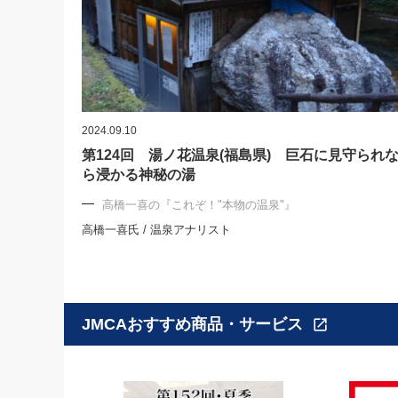
2024.09.10
第124回 湯ノ花温泉(福島県) 巨石に見守られ
ら浸かる神秘の湯
高橋一喜の『これぞ！"本物の温泉"』
高橋一喜氏 / 温泉アナリスト
JMCAおすすめ商品・サービス
open_in_new