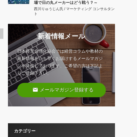
場で日の丸メーカーはどう戦う？～
西川りゅうじん氏 / マーケティング コンサルタン
ト
新着情報メール
日本経営合理化協会では経営コラムや教材の
最新情報をいち早くお届けするメールマガジ
ンを発信しております。ご希望の方は下記よ
りご登録下さい。
email
メールマガジン登録する
カテゴリー