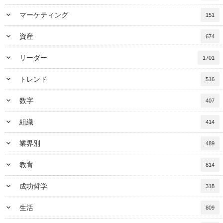
keyboard_arrow_down
マーケティング
151
keyboard_arrow_down
資産
674
keyboard_arrow_down
リーダー
1701
keyboard_arrow_down
トレンド
516
keyboard_arrow_down
数字
407
keyboard_arrow_down
組織
414
keyboard_arrow_down
業界別
489
keyboard_arrow_down
教育
814
keyboard_arrow_down
成功哲学
318
keyboard_arrow_down
生活
809