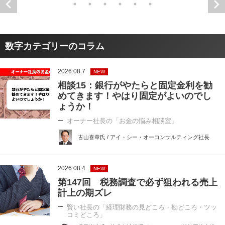
数字カテゴリーのコラム
2026.08.7
NEW
相談15：銀行がやたらと固定金利を勧
めてきます！やはり固定がよいのでし
ょうか！
オーナー社長の「お金の悩み相談室」
古山喜章氏 / アイ・シー・オーコンサルティング社長
2026.08.4
NEW
第147回 税務調査で必ず狙われる売上
計上の期ズレ
賢い社長の「経理財務の見どころ・勘どころ・ツッ
コミどころ」