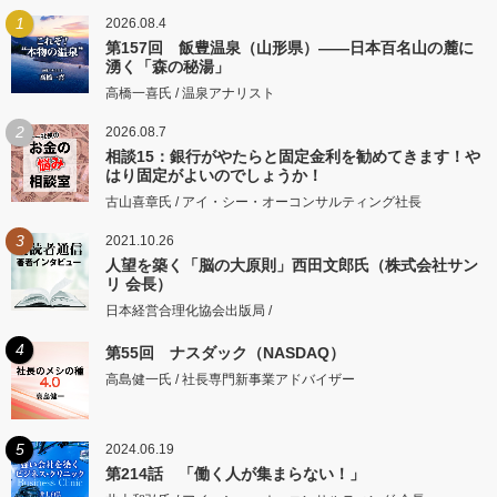
1
2026.08.4
第157回 飯豊温泉（山形県）――日本百名山の麓に
湧く「森の秘湯」
高橋一喜氏 / 温泉アナリスト
2
2026.08.7
相談15：銀行がやたらと固定金利を勧めてきます！や
はり固定がよいのでしょうか！
古山喜章氏 / アイ・シー・オーコンサルティング社長
3
2021.10.26
人望を築く「脳の大原則」西田文郎氏（株式会社サン
リ 会長）
日本経営合理化協会出版局 /
4
第55回 ナスダック（NASDAQ）
高島健一氏 / 社長専門新事業アドバイザー
5
2024.06.19
第214話 「働く人が集まらない！」