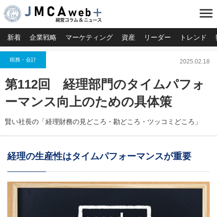
menu
新着
企業戦略
マーケティング
資産
リーダー
トレンド
税務・会計
2025.02.18
第112回 経理部門のタイムパフォ
ーマンス向上のための具体策
賢い社長の「経理財務の見どころ・勘どころ・ツッコミどころ」
経理の生産性はタイムパフォーマンスが重要