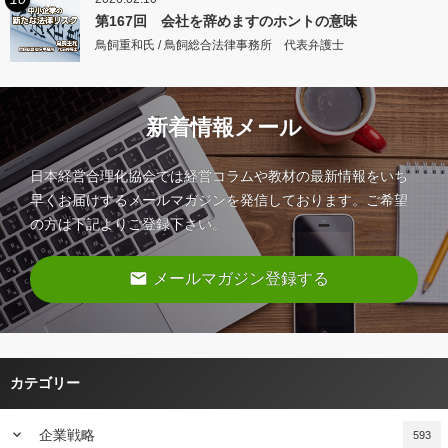
第167回 会社を辞めますのホントの意味
鳥飼重和氏 / 鳥飼総合法律事務所 代表弁護士
新着情報メール
日本経営合理化協会では経営コラムや教材の最新情報をいち
早くお届けするメールマガジンを発信しております。ご希望
の方は下記よりご登録下さい。
email
メールマガジン登録する
カテゴリー
keyboard_arrow_down
企業戦略
593