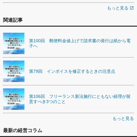
もっと見る
open_in_new
関連記事
第100回 郵便料金値上げで請求書の発行は紙から電
子へ
第79回 インボイスを修正するときの注意点
第106回 フリーランス新法施行にともない経理が留
意すべき3つのこと
もっと見る
最新の経営コラム