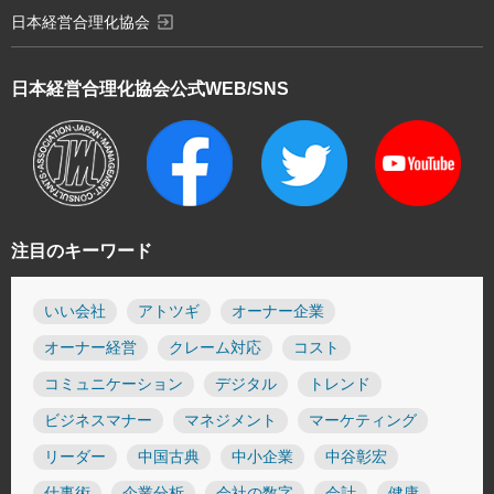
exit_to_app
日本経営合理化協会
日本経営合理化協会
公式WEB/SNS
注目のキーワード
いい会社
アトツギ
オーナー企業
オーナー経営
クレーム対応
コスト
コミュニケーション
デジタル
トレンド
ビジネスマナー
マネジメント
マーケティング
リーダー
中国古典
中小企業
中谷彰宏
仕事術
企業分析
会社の数字
会計
健康