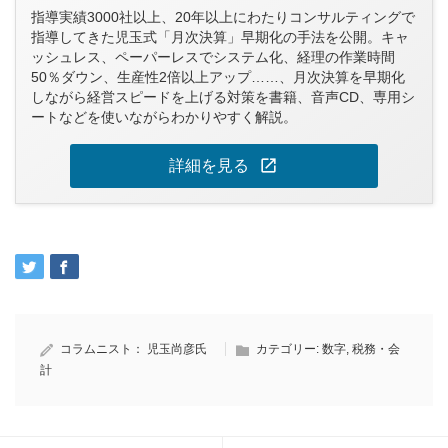
指導実績3000社以上、20年以上にわたりコンサルティングで
指導してきた児玉式「月次決算」早期化の手法を公開。キャ
ッシュレス、ペーパーレスでシステム化、経理の作業時間
50％ダウン、生産性2倍以上アップ……、月次決算を早期化
しながら経営スピードを上げる対策を書籍、音声CD、専用シ
ートなどを使いながらわかりやすく解説。
open_in_new
詳細を見る
コラムニスト：
児玉尚彦氏
カテゴリー:
数字
,
税務・会
計