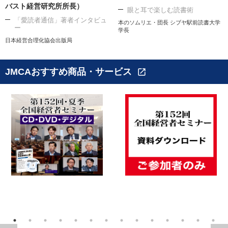
バスト経営研究所所長）
眼と耳で楽しむ読書術
「愛読者通信」著者インタビュ
本のソムリエ・団長 シブヤ駅前読書大学
ー
学長
日本経営合理化協会出版局
JMCAおすすめ商品・サービス
open_in_new