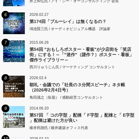
井上和弘氏 / アイ・シー・オーコンサルティング 会長
6
2026.02.27
第174回「ブルーレイ」は無くなるの？
鴻池賢三氏 / オーディオビジュアル機器 評論家
7
2015.06.26
第54回 "おもしろポスター・看板"が少店街を「笑店
街」にする！～「"迷作"（謎作？）ポスター・看板」
傑作ライブラリー～
西川りゅうじん氏 / マーケティング コンサルタント
8
2026.02.4
朝礼・会議での「社長の３分間スピーチ」ネタ帳
（2026年2月4日号）
角田識之（臥龍） / 感動経営コンサルタント
9
2014.06.20
第57回 「 コの字型 」配棟「 F字型 」配棟と「 E字型
」配棟は避けた方が良い
碓井民朗氏 / 碓井建築オフィス代表
10
2026.02.10