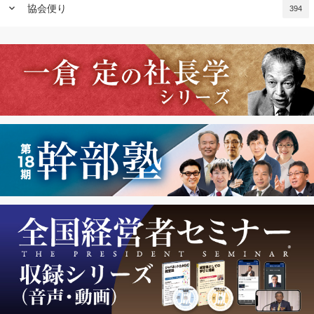
keyboard_arrow_down
協会便り
394