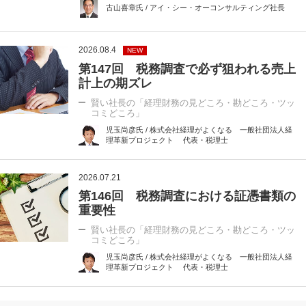
古山喜章氏 / アイ・シー・オーコンサルティング社長
2026.08.4
NEW
第147回 税務調査で必ず狙われる売上
計上の期ズレ
賢い社長の「経理財務の見どころ・勘どころ・ツッ
コミどころ」
児玉尚彦氏 / 株式会社経理がよくなる 一般社団法人経
理革新プロジェクト 代表・税理士
2026.07.21
第146回 税務調査における証憑書類の
重要性
賢い社長の「経理財務の見どころ・勘どころ・ツッ
コミどころ」
児玉尚彦氏 / 株式会社経理がよくなる 一般社団法人経
理革新プロジェクト 代表・税理士