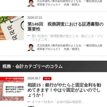
児玉尚彦氏 / 株式会社経理がよくなる 一般社団法人経
理革新プロジェクト 代表・税理士
2026.07.21
第146回 税務調査における証憑書類の
重要性
賢い社長の「経理財務の見どころ・勘どころ・ツッ
コミどころ」
児玉尚彦氏 / 株式会社経理がよくなる 一般社団法人経
理革新プロジェクト 代表・税理士
税務・会計カテゴリーのコラム
2026.08.7
NEW
相談15：銀行がやたらと固定金利を勧
めてきます！やはり固定がよいのでし
ょうか！
オーナー社長の「お金の悩み相談室」