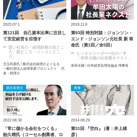
2025.07.1
2019.11.6
第121回 自己資本比率に注目し
第93回 特別対談：ジョンソン・
て安定経営を目指す
エンド・ジョンソン元社長 新 将
命氏（第1回／全5回）
賢い社長の「経理財務の見どこ
ろ・勘どころ・ツッコミどこ
ビジネスリーダー×次の一手
ろ」
「牟田太陽の社長業ネクスト」
児玉尚彦氏 / 株式会社経理がよくなる
牟田太陽 / 日本経営合理化協会 理事長
一般社団法人経理革新プロジェクト 代
表・税理士
愛読者通信
教養
2022.08.30
2014.08.29
「常に儲かる会社をつくる」
第31回 『空白』 (著：井上雄
飴久晴氏（コーセル創業者、ロ
彦）