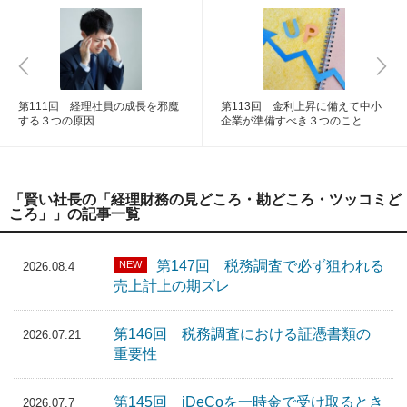
第111回 経理社員の成長を邪魔
第113回 金利上昇に備えて中小
する３つの原因
企業が準備すべき３つのこと
「賢い社長の「経理財務の見どころ・勘どころ・ツッコミど
ころ」」の記事一覧
第147回 税務調査で必ず狙われる
NEW
2026.08.4
売上計上の期ズレ
第146回 税務調査における証憑書類の
2026.07.21
重要性
第145回 iDeCoを一時金で受け取るとき
2026.07.7