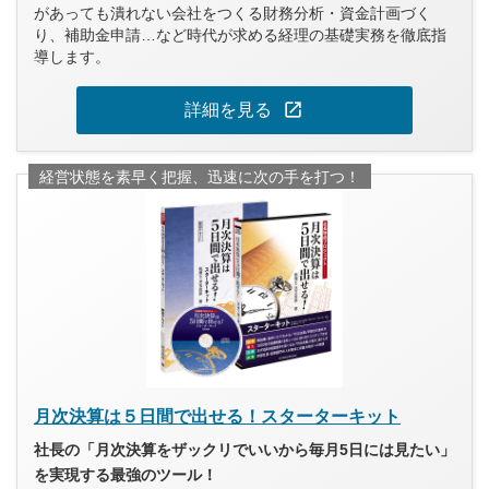
があっても潰れない会社をつくる財務分析・資金計画づく
り、補助金申請…など時代が求める経理の基礎実務を徹底指
導します。
open_in_new
詳細を見る
経営状態を素早く把握、迅速に次の手を打つ！
月次決算は５日間で出せる！スターターキット
社長の「月次決算をザックリでいいから毎月5日には見たい」
を実現する最強のツール！