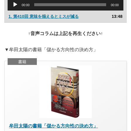
音
00:00
00:00
声
プ
1. 第410回 意味を揃えるとミスが減る
13:48
レ
ー
ヤ
↑音声コラムは上記を再生ください↑
ー
▼牟田太陽の書籍「儲かる方向性の決め方」
書籍
牟田太陽の書籍「儲かる方向性の決め方」