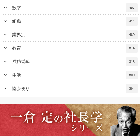
keyboard_arrow_down
数字
407
keyboard_arrow_down
組織
414
keyboard_arrow_down
業界別
489
keyboard_arrow_down
教育
814
keyboard_arrow_down
成功哲学
318
keyboard_arrow_down
生活
809
keyboard_arrow_down
協会便り
394