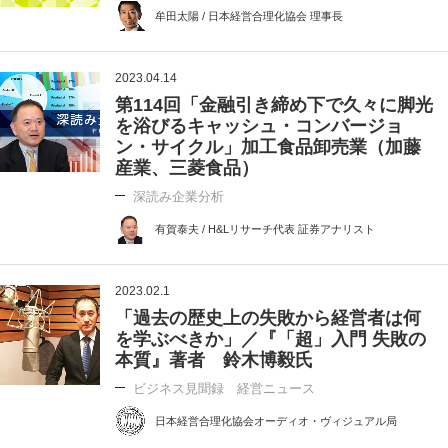
牟田太陽 / 日本経営合理化協会 理事長
2023.04.14
第114回「金融引き締め下で久々に脚光
を浴びるキャッシュ・コンバージョ
ン・サイクル」加工食品卸売業（加藤
産業、三菱食品）
深読み企業分析
有賀泰夫 / H&Lリサーチ代表 証券アナリスト
2023.02.1
「過去の歴史上の失敗から経営者は何
を学ぶべきか」／『「超」入門 失敗の
本質』著者 鈴木博毅氏
ビジネス見聞録 経営ニュース
日本経営合理化協会オーディオ・ヴィジュアル局