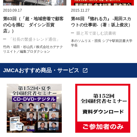
2010.09.17
2015.11.27
第63回（「超・地域密着で顧客
第46回 『惚れる力』 -苑田スカ
の心を掴む ダイシン百貨
ウトの仕事術-（著：坂上俊次）
店」）
眼と耳で楽しむ読書術
「社長の繁盛トレンド通信」
本のソムリエ・団長 シブヤ駅前読書大学
学長
竹内・箱田・杉山氏 / 株式会社カデナク
リエイト／編集プロダクション
JMCAおすすめ商品・サービス
open_in_new