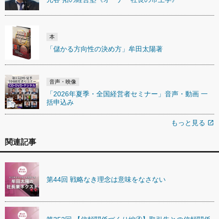
本
「儲かる方向性の決め方」牟田太陽著
音声・映像
「2026年夏季・全国経営者セミナー」音声・動画 一
括申込み
もっと見る
open_in_new
関連記事
第44回 戦略なき理念は意味をなさない