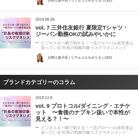
日野江都子氏 / リアルコスモポリタンCEO
2019.06.28
vol. 7 三井住友銀行 夏限定Tシャツ・
ジーパン勤務OKの試みやいかに
ビジネスを一瞬で制する！一流グローバル経営者は
知っている“社長の戦略印象リスクマネジメント”
日野江都子氏 / リアルコスモポリタンCEO
ブランドカテゴリーのコラム
2019.12.6
vol. 9 プロトコル/ダイニング・エチケ
ット 〜食後のナプキン扱いで本性が
見える？！〜
ビジネスを一瞬で制する！一流グローバル経営者は
知っている“社長の戦略印象リスクマネジメント”