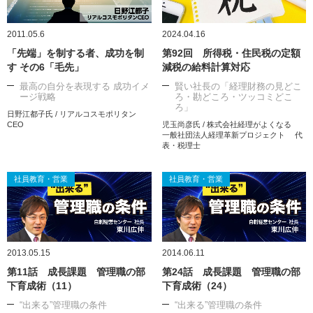
2011.05.6
2024.04.16
「先端」を制する者、成功を制
第92回 所得税・住民税の定額
す その6「毛先」
減税の給料計算対応
最高の自分を表現する 成功イメ
賢い社長の「経理財務の見どこ
ージ戦略
ろ・勘どころ・ツッコミどこ
ろ」
日野江都子氏 / リアルコスモポリタン
CEO
児玉尚彦氏 / 株式会社経理がよくなる
一般社団法人経理革新プロジェクト 代
表・税理士
社員教育・営業
社員教育・営業
2013.05.15
2014.06.11
第11話 成長課題 管理職の部
第24話 成長課題 管理職の部
下育成術（11）
下育成術（24）
“出来る”管理職の条件
“出来る”管理職の条件