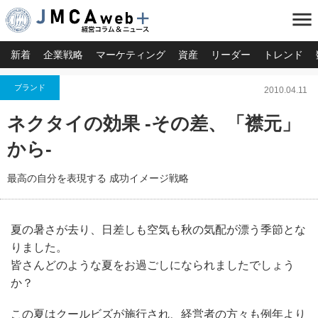
menu
新着
企業戦略
マーケティング
資産
リーダー
トレンド
ブランド
2010.04.11
ネクタイの効果 -その差、「襟元」
から-
最高の自分を表現する 成功イメージ戦略
夏の暑さが去り、日差しも空気も秋の気配が漂う季節とな
りました。
皆さんどのような夏をお過ごしになられましたでしょう
か？
この夏はクールビズが施行され、経営者の方々も例年より