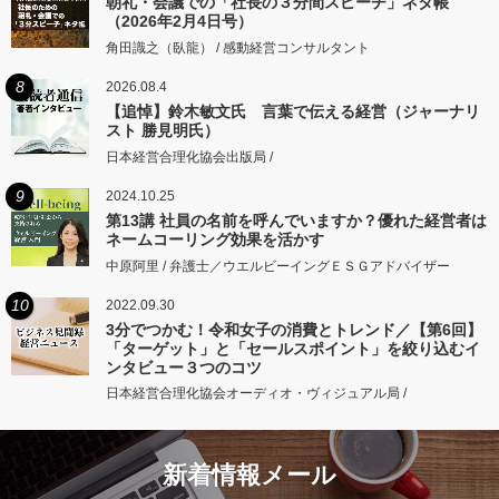
朝礼・会議での「社長の３分間スピーチ」ネタ帳
（2026年2月4日号）
角田識之（臥龍） / 感動経営コンサルタント
8
2026.08.4
【追悼】鈴木敏文氏 言葉で伝える経営（ジャーナリ
スト 勝見明氏）
日本経営合理化協会出版局 /
9
2024.10.25
第13講 社員の名前を呼んでいますか？優れた経営者は
ネームコーリング効果を活かす
中原阿里 / 弁護士／ウエルビーイングＥＳＧアドバイザー
10
2022.09.30
3分でつかむ！令和女子の消費とトレンド／【第6回】
「ターゲット」と「セールスポイント」を絞り込むイ
ンタビュー３つのコツ
日本経営合理化協会オーディオ・ヴィジュアル局 /
新着情報メール