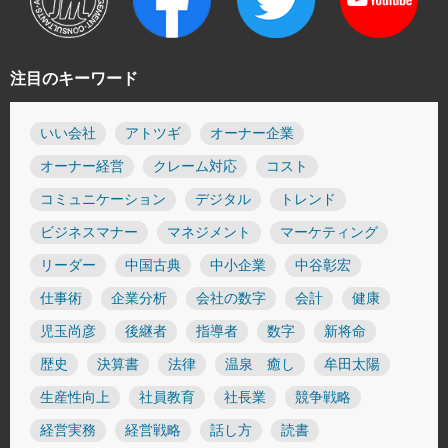
注目のキーワード
いい会社
アトツギ
オーナー企業
オーナー経営
クレーム対応
コスト
コミュニケーション
デジタル
トレンド
ビジネスマナー
マネジメント
マーケティング
リーダー
中国古典
中小企業
中谷彰宏
仕事術
企業分析
会社の数字
会計
健康
児玉尚彦
後継者
指導者
数字
新将命
歴史
決算書
法律
温泉 癒し
牟田太陽
生産性向上
社員教育
社長業
競争戦略
経営実務
経営戦略
話し方
読書