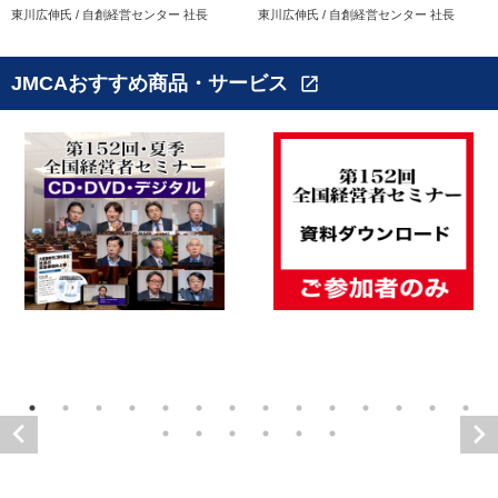
東川広伸氏 / 自創経営センター 社長
東川広伸氏 / 自創経営センター 社長
JMCAおすすめ商品・サービス
open_in_new