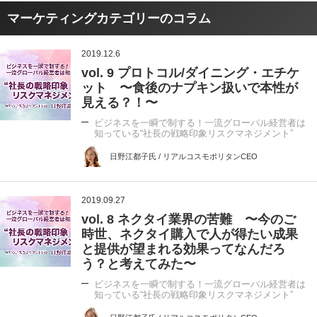
マーケティングカテゴリーのコラム
2019.12.6
vol. 9 プロトコル/ダイニング・エチケ
ット 〜食後のナプキン扱いで本性が
見える？！〜
ビジネスを一瞬で制する！一流グローバル経営者は
知っている“社長の戦略印象リスクマネジメント”
日野江都子氏 / リアルコスモポリタンCEO
2019.09.27
vol. 8 ネクタイ業界の苦難 〜今のご
時世、ネクタイ購入で人が得たい成果
と提供が望まれる効果ってなんだろ
う？と考えてみた〜
ビジネスを一瞬で制する！一流グローバル経営者は
知っている“社長の戦略印象リスクマネジメント”