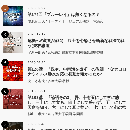
3
2026.02.27
第174回「ブルーレイ」は無くなるの？
鴻池賢三氏 / オーディオビジュアル機器 評論家
4
2023.12.12
危機への対処術(31) 兵士を心酔させ斬新な戦法で戦
う(栗林忠道)
宇惠一郎氏 / 元読売新聞東京本社国際部編集委員
5
2020.02.26
第128話 「政令、中南海を出ず」の教訓 ~なぜコロ
ナウイルス肺炎対応の初動が遅かったか~
沈 才彬氏 / 多摩大学 教授
6
2015.08.21
第103講 「論語その3」 吾、十有五にして学に志
し、三十にして立ち、四十にして惑わず。 五十にして
天命を知り、六十にして耳に従い、 七十にして心の欲
するところに従いて矩をこえず。
杉山 厳海 / 名古屋大原学園 学園長
7
2026.02.4