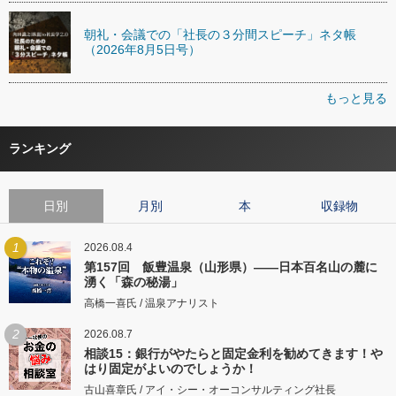
朝礼・会議での「社長の３分間スピーチ」ネタ帳
（2026年8月5日号）
もっと見る
ランキング
日別
月別
本
収録物
1
2026.08.4
第157回 飯豊温泉（山形県）――日本百名山の麓に
湧く「森の秘湯」
高橋一喜氏 / 温泉アナリスト
2
2026.08.7
相談15：銀行がやたらと固定金利を勧めてきます！や
はり固定がよいのでしょうか！
古山喜章氏 / アイ・シー・オーコンサルティング社長