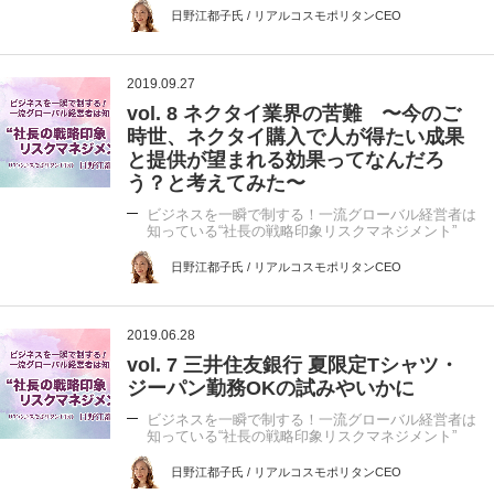
日野江都子氏 / リアルコスモポリタンCEO
2019.09.27
vol. 8 ネクタイ業界の苦難 〜今のご
時世、ネクタイ購入で人が得たい成果
と提供が望まれる効果ってなんだろ
う？と考えてみた〜
ビジネスを一瞬で制する！一流グローバル経営者は
知っている“社長の戦略印象リスクマネジメント”
日野江都子氏 / リアルコスモポリタンCEO
2019.06.28
vol. 7 三井住友銀行 夏限定Tシャツ・
ジーパン勤務OKの試みやいかに
ビジネスを一瞬で制する！一流グローバル経営者は
知っている“社長の戦略印象リスクマネジメント”
日野江都子氏 / リアルコスモポリタンCEO