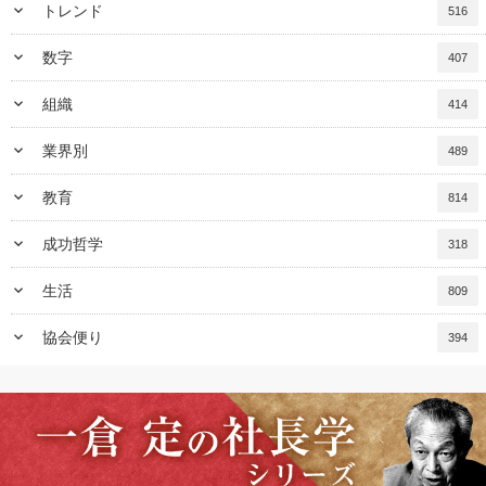
keyboard_arrow_down
トレンド
516
keyboard_arrow_down
数字
407
keyboard_arrow_down
組織
414
keyboard_arrow_down
業界別
489
keyboard_arrow_down
教育
814
keyboard_arrow_down
成功哲学
318
keyboard_arrow_down
生活
809
keyboard_arrow_down
協会便り
394