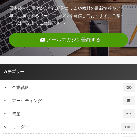
日本経営合理化協会では経営コラムや教材の最新情報をいち
早くお届けするメールマガジンを発信しております。ご希望
の方は下記よりご登録下さい。
email
メールマガジン登録する
カテゴリー
keyboard_arrow_down
企業戦略
593
keyboard_arrow_down
マーケティング
151
keyboard_arrow_down
資産
674
keyboard_arrow_down
リーダー
1701