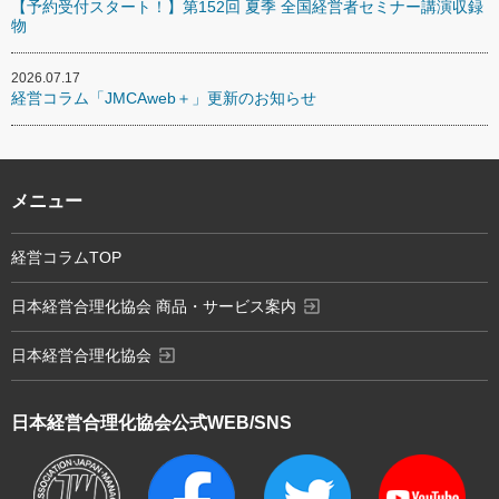
【予約受付スタート！】第152回 夏季 全国経営者セミナー講演収録
物
2026.07.17
経営コラム「JMCAweb＋」更新のお知らせ
メニュー
経営コラムTOP
exit_to_app
日本経営合理化協会 商品・サービス案内
exit_to_app
日本経営合理化協会
日本経営合理化協会
公式WEB/SNS