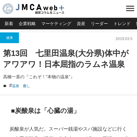
menu
新着
企業戦略
マーケティング
資産
リーダー
トレンド
健康
2019.03.5
第13回 七里田温泉(大分県)体中が
アワアワ！日本屈指のラムネ温泉
高橋一喜の『これぞ！"本物の温泉"』
#
温泉 癒し
■炭酸泉は「心臓の湯」
炭酸泉が人気だ。スーパー銭湯やスパ施設などに行く