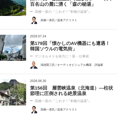
百名山の麓に湧く「森の秘湯」
高橋一喜の『これぞ！"本物の温泉"』
高橋一喜氏 / 温泉アナリスト
2026.07.24
第179回「懐かしのAV機器にも遭遇！
韓国ソウルの電気街」
デジタルＡＶを味方に！新・仕事術
鴻池賢三氏 / オーディオビジュアル機器 評論家
2026.06.30
第156回 層雲峡温泉（北海道）―柱状
節理に圧倒される絶景温泉
高橋一喜の『これぞ！"本物の温泉"』
高橋一喜氏 / 温泉アナリスト