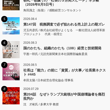
朝礼・会議での「社長の３分間スピーチ」ネタ帳
（2026年8月5日号）
角田識之（臥龍） / 感動経営コンサルタント
5
2026.08.4
第147回 税務調査で必ず狙われる売上計上の期ズレ
児玉尚彦氏 / 株式会社経理がよくなる 一般社団法人経理革新
プロジェクト 代表・税理士
6
2026.08.3
国のかたち、組織のかたち（108）経営と技術開発
宇惠一郎氏 / 元読売新聞東京本社国際部編集委員
7
2026.08.5
社長は「能力」の前に「資質」が大事／社長業ネクス
ト #445
牟田太陽 / 日本経営合理化協会 理事長
8
2026.07.29
第204話 なぜトランプ大統領が中国崩壊論者を痛烈
批判か
沈 才彬氏 / 多摩大学 教授