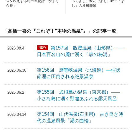
スタ映えする冬の風物詩「かまく
ってよし、飲んでよし、吸ってよ
ら祭」
し」の放射能泉
「高橋一喜の『これぞ！"本物の温泉"』」の記事一覧
第157回 飯豊温泉（山形県）――
NEW
2026.08.4
日本百名山の麓に湧く「森の秘湯」
第156回 層雲峡温泉（北海道）―柱状
2026.06.30
節理に圧倒される絶景温泉
第155回 式根島の温泉（東京都）――
2026.06.2
小さな島に湧く野趣あふれる露天風呂
第154回 山代温泉(石川県) 古き良き時
2026.04.14
代の温泉風景「湯の曲輪」