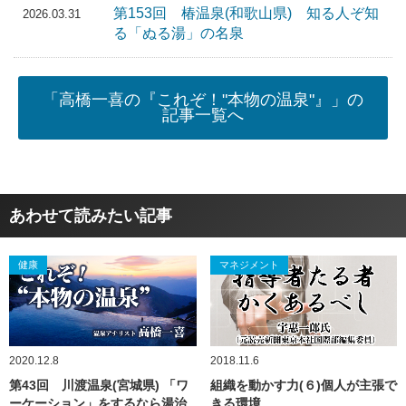
第153回 椿温泉(和歌山県) 知る人ぞ知
2026.03.31
る「ぬる湯」の名泉
「高橋一喜の『これぞ！"本物の温泉"』」の
記事一覧へ
あわせて読みたい記事
健康
マネジメント
2020.12.8
2018.11.6
第43回 川渡温泉(宮城県) 「ワ
組織を動かす力(６)個人が主張で
ーケーション」をするなら湯治
きる環境