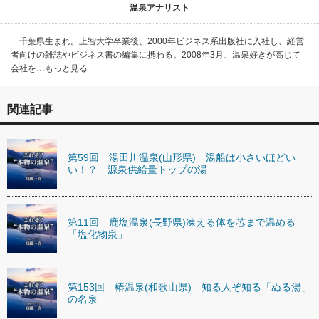
温泉アナリスト
千葉県生まれ。上智大学卒業後、2000年ビジネス系出版社に入社し、経営
者向けの雑誌やビジネス書の編集に携わる。2008年3月、温泉好きが高じて
会社を…もっと見る
関連記事
第59回 湯田川温泉(山形県) 湯船は小さいほどい
い！？ 源泉供給量トップの湯
第11回 鹿塩温泉(長野県)凍える体を芯まで温める
「塩化物泉」
第153回 椿温泉(和歌山県) 知る人ぞ知る「ぬる湯」
の名泉