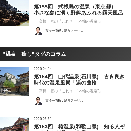
第155回 式根島の温泉（東京都）――
小さな島に湧く野趣あふれる露天風呂
高橋一喜の『これぞ！"本物の温泉"』
高橋一喜氏 / 温泉アナリスト
"温泉 癒し"タグのコラム
2026.04.14
第154回 山代温泉(石川県) 古き良き
時代の温泉風景「湯の曲輪」
高橋一喜の『これぞ！"本物の温泉"』
高橋一喜氏 / 温泉アナリスト
2026.03.31
第153回 椿温泉(和歌山県) 知る人ぞ