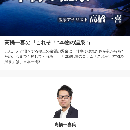
高橋一喜の『これぞ！"本物の温泉"』
こんこんと湧きでる極上の泉質の温泉は、仕事で疲れた体を芯からあた
ため、心までも癒してくれる───月2回配信のコラム「これぞ、本物の
温泉」は、日本一周3…
高橋一喜氏