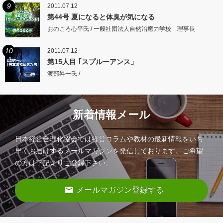
9
2011.07.12
第44号 夏になると体臭が気になる
おのころ心平氏 / 一般社団法人自然治癒力学校 理事長
10
2011.07.12
第15人目 ｢スプルーアンス」
渡部昇一氏 /
新着情報メール
日本経営合理化協会では経営コラムや教材の最新情報をいち
早くお届けするメールマガジンを発信しております。ご希望
の方は下記よりご登録下さい。
email
メールマガジン登録する