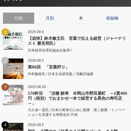
日別
月別
本
収録物
1
2026.08.4
【追悼】鈴木敏文氏 言葉で伝える経営（ジャーナリ
スト 勝見明氏）
日本経営合理化協会出版局 /
2
2026.08.5
第86回 「言葉狩り」
中村義裕氏 / 日本文化研究家／演劇評論家
3
2023.08.30
176軒目 「活種 鮮寿 ＠岡山市野田屋町 ～2貫400
円（税別）でおまかせ一本で経営する異色の寿司店
～」
大久保一彦氏 / 日本の将来のために創業・第二創業・イノベー
ションを支援する有限会社 代表
4
2026.08.5