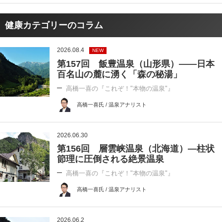
健康カテゴリーのコラム
2026.08.4
NEW
第157回 飯豊温泉（山形県）――日本
百名山の麓に湧く「森の秘湯」
高橋一喜の『これぞ！"本物の温泉"』
高橋一喜氏 / 温泉アナリスト
2026.06.30
第156回 層雲峡温泉（北海道）―柱状
節理に圧倒される絶景温泉
高橋一喜の『これぞ！"本物の温泉"』
高橋一喜氏 / 温泉アナリスト
2026.06.2