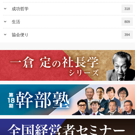
keyboard_arrow_down
成功哲学
318
keyboard_arrow_down
生活
809
keyboard_arrow_down
協会便り
394