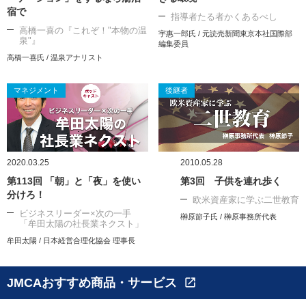
宿で
指導者たる者かくあるべし
高橋一喜の『これぞ！"本物の温
宇惠一郎氏 / 元読売新聞東京本社国際部
泉"』
編集委員
高橋一喜氏 / 温泉アナリスト
マネジメント
後継者
2020.03.25
2010.05.28
第113回 「朝」と「夜」を使い
第3回 子供を連れ歩く
分けろ！
欧米資産家に学ぶ二世教育
ビジネスリーダー×次の一手
榊原節子氏 / 榊原事務所代表
「牟田太陽の社長業ネクスト」
牟田太陽 / 日本経営合理化協会 理事長
JMCAおすすめ商品・サービス
open_in_new