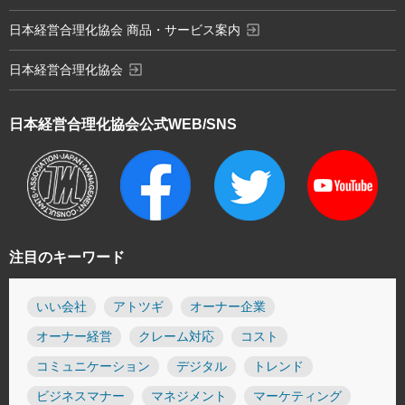
exit_to_app
日本経営合理化協会 商品・サービス案内
exit_to_app
日本経営合理化協会
日本経営合理化協会
公式WEB/SNS
注目のキーワード
いい会社
アトツギ
オーナー企業
オーナー経営
クレーム対応
コスト
コミュニケーション
デジタル
トレンド
ビジネスマナー
マネジメント
マーケティング