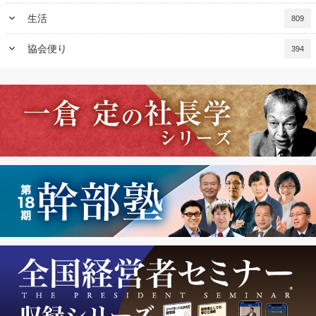
keyboard_arrow_down
生活
809
keyboard_arrow_down
協会便り
394