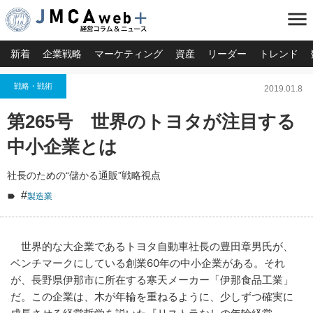
menu
新着
企業戦略
マーケティング
資産
リーダー
トレンド
戦略・戦術
2019.01.8
第265号 世界のトヨタが注目する
中小企業とは
社長のための“儲かる通販”戦略視点
#
製造業
世界的な大企業であるトヨタ自動車社長の豊田章男氏が、
ベンチマークにしている創業60年の中小企業がある。それ
が、長野県伊那市に所在する寒天メーカー「伊那食品工業」
だ。この企業は、木が年輪を重ねるように、少しずつ確実に