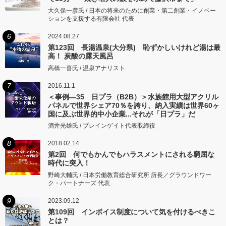
大久保一彦氏 / 日本の将来のために創業・第二創業・イノベー
ションを支援する有限会社 代表
6
2024.08.27
第123回 長湯温泉(大分県) 恥ずかしいけれど湯は最
高！ 炭酸の露天風呂
高橋一喜氏 / 温泉アナリスト
7
2016.11.1
＜事例―35 日プラ（B2B）＞水族館用大型アクリル
パネルで世界シェア70％を誇り、納入実績は世界60ヶ
国に及ぶ世界的中小企業...それが「日プラ」だ
酒井光雄氏 / ブレインゲイト代表取締役
8
2018.02.14
第2回 何でもかんでもハラスメントにされる窮屈な
時代に突入！
野崎大輔氏 / 日本労働教育総合研究所 所長／グラウンドワー
ク・パートナーズ 代表
9
2023.09.12
第109回 インボイス制度について気を付けるべきこ
とは？