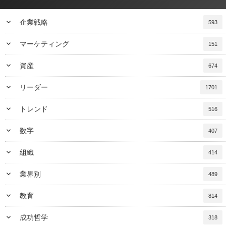
keyboard_arrow_down
企業戦略
593
keyboard_arrow_down
マーケティング
151
keyboard_arrow_down
資産
674
keyboard_arrow_down
リーダー
1701
keyboard_arrow_down
トレンド
516
keyboard_arrow_down
数字
407
keyboard_arrow_down
組織
414
keyboard_arrow_down
業界別
489
keyboard_arrow_down
教育
814
keyboard_arrow_down
成功哲学
318