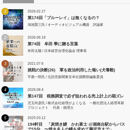
1
2026.02.27
第174回「ブルーレイ」は無くなるの？
鴻池賢三氏 / オーディオビジュアル機器 評論家
2
2026.06.19
第74回 牟田 學に贈る言葉
牟田太陽 / 日本経営合理化協会 理事長
3
2021.07.6
挑戦の決断(26) 軍を政治利用した報い(犬養毅)
宇惠一郎氏 / 元読売新聞東京本社国際部編集委員
4
2026.08.4
第147回 税務調査で必ず狙われる売上計上の期ズレ
児玉尚彦氏 / 株式会社経理がよくなる 一般社団法人経理革新
プロジェクト 代表・税理士
5
2025.03.12
194軒目 「炭焼き鰻 かわ富士 @湘南台駅からバス
で15分 〜焼き名人の鰻を求めて藤沢市まで」