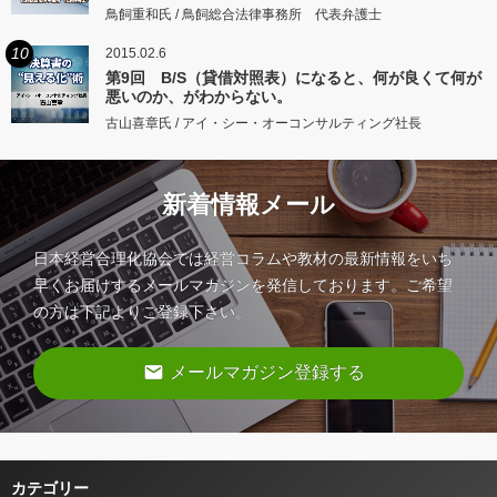
鳥飼重和氏 / 鳥飼総合法律事務所 代表弁護士
10
2015.02.6
第9回 B/S（貸借対照表）になると、何が良くて何が
悪いのか、がわからない。
古山喜章氏 / アイ・シー・オーコンサルティング社長
新着情報メール
日本経営合理化協会では経営コラムや教材の最新情報をいち
早くお届けするメールマガジンを発信しております。ご希望
の方は下記よりご登録下さい。
email
メールマガジン登録する
カテゴリー