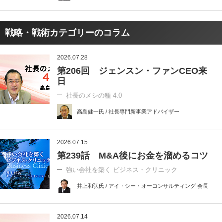
戦略・戦術カテゴリーのコラム
2026.07.28
第206回 ジェンスン・ファンCEO来
日
社長のメシの種 4.0
高島健一氏 / 社長専門新事業アドバイザー
2026.07.15
第239話 M&A後にお金を溜めるコツ
強い会社を築く ビジネス・クリニック
井上和弘氏 / アイ・シー・オーコンサルティング 会長
2026.07.14