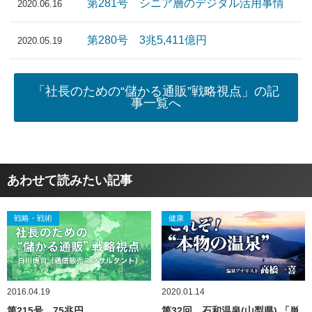
第281号 シニア層のデジタル活用事情
2020.06.16
第280号 3兆5,411億円
2020.05.19
「社長のための“儲かる通販”戦略視点」の記
事一覧へ
あわせて読みたい記事
戦略・戦術
健康
2016.04.19
2020.01.14
第215号 75兆円
第32回 石和温泉(山梨県) 「単