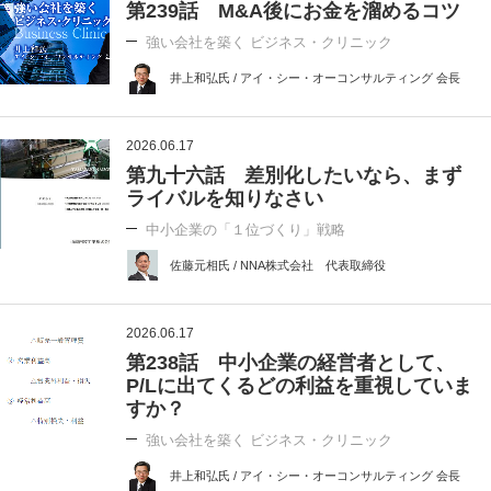
第239話 M&A後にお金を溜めるコツ
強い会社を築く ビジネス・クリニック
井上和弘氏 / アイ・シー・オーコンサルティング 会長
2026.06.17
第九十六話 差別化したいなら、まず
ライバルを知りなさい
中小企業の「１位づくり」戦略
佐藤元相氏 / NNA株式会社 代表取締役
2026.06.17
第238話 中小企業の経営者として、
P/Lに出てくるどの利益を重視していま
すか？
強い会社を築く ビジネス・クリニック
井上和弘氏 / アイ・シー・オーコンサルティング 会長