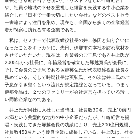
成長させる経営哲学を説いた『リストラなしの年輪経営』
や、社員や地域の幸せを重視した経営を実践する中小企業を
紹介した『日本で一番大切にしたい会社』などのベストセラ
ー書籍により注目を集め、現在も、全国から多くの企業経営
者が視察に訪れる有名企業である。
私は、セミナーで代表取締役社長の井上修氏と知り合いに
なったことをキッカケに、先日、伊那市の本社を訪れ取材を
させていただいた。現在は、創業者のご子息である井上氏が
2005年から社長に、年輪経営を確立した塚越寛氏が会長に、
そして会長のご子息である塚越英弘氏が代表取締役副社長を
務めている。そして時期社長は英弘氏、その次は井上氏のご
子息が引き継ぐという流れが規定路線となっている。つまり
伊那食品は、２つのファミリーが会社運営を担っている珍し
い同族企業なのである。
井上氏が同社に入社した当時は、社員数30名、売上10億円
未満という典型的な地方の中小企業だったが、年輪経営を提
唱・実践してきた塚越会長の功績により、売上200億円規模、
社員数458名という優良企業に成長している。井上氏は、社長