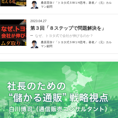
桑原晃弥 / 「トヨタ式５W１H思考」著者／（元）カル
マン顧問
2023.04.27
第３回「８ステップで問題解決を」
なぜ、トヨタ式で会社が伸びるのか？
桑原晃弥 / 「トヨタ式５W１H思考」著者／（元）カル
マン顧問