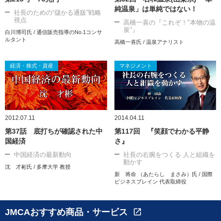
純温泉」は単純ではない！
社長のための“儲かる通販”戦略
視点
高橋一喜の『これぞ！"本物の温
泉"』
白川博司氏 / 通信販売指導のNo.1コンサ
ルタント
高橋一喜氏 / 温泉アナリスト
経済・株式・資産
マネジメント
2012.07.11
2014.04.11
第37話 底打ちが確認された中
第117回 『笑顔でわかる平静
国経済
さ』
中国経済の最新動向
社長の右腕をつくる 人と組織を
動かす
沈 才彬氏 / 多摩大学 教授
新 将命 （あたらし まさみ）氏 / 国際
ビジネスブレイン 代表取締役
JMCAおすすめ商品・サービス
open_in_new