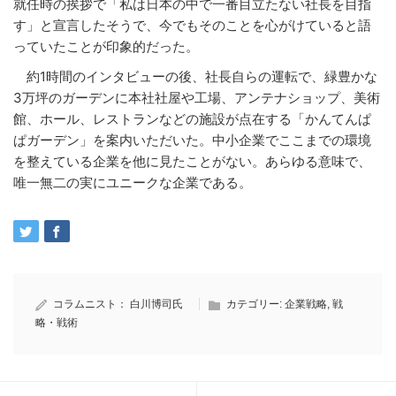
就任時の挨拶で「私は日本の中で一番目立たない社長を目指
す」と宣言したそうで、今でもそのことを心がけていると語
っていたことが印象的だった。
約1時間のインタビューの後、社長自らの運転で、緑豊かな
3万坪のガーデンに本社社屋や工場、アンテナショップ、美術
館、ホール、レストランなどの施設が点在する「かんてんぱ
ぱガーデン」を案内いただいた。中小企業でここまでの環境
を整えている企業を他に見たことがない。あらゆる意味で、
唯一無二の実にユニークな企業である。
コラムニスト：
白川博司氏
カテゴリー:
企業戦略
,
戦
略・戦術