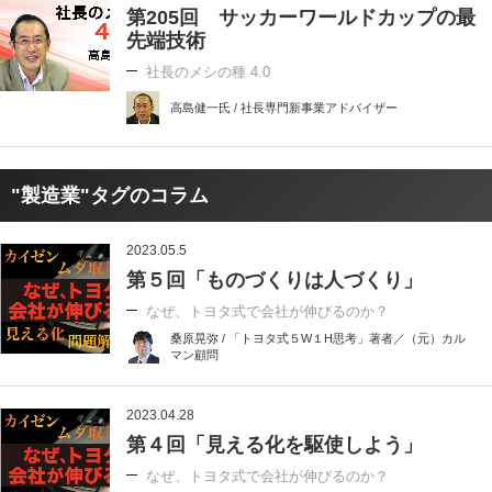
第205回 サッカーワールドカップの最
先端技術
社長のメシの種 4.0
高島健一氏 / 社長専門新事業アドバイザー
"製造業"タグのコラム
2023.05.5
第５回「ものづくりは人づくり」
なぜ、トヨタ式で会社が伸びるのか？
桑原晃弥 / 「トヨタ式５W１H思考」著者／（元）カル
マン顧問
2023.04.28
第４回「見える化を駆使しよう」
なぜ、トヨタ式で会社が伸びるのか？